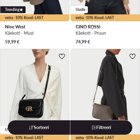
Trending
Uudis
extra -10% Kood: LAST
extra -10% Kood: LAST
Nine West
GINO ROSSI
Käekott · Must
Käekott · Pruun
59,99
€
74,99
€
Sorteeri
Filtreeri
Uudis
weCare
extra -10% Kood: LAST
extra -10% Kood: LAST