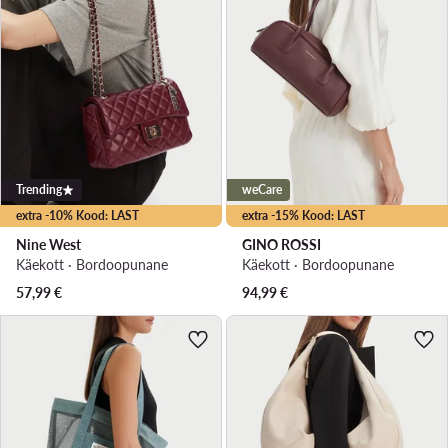
Trending
weCare
extra -10% Kood: LAST
extra -15% Kood: LAST
Nine West
GINO ROSSI
Käekott · Bordoopunane
Käekott · Bordoopunane
57,99
€
94,99
€