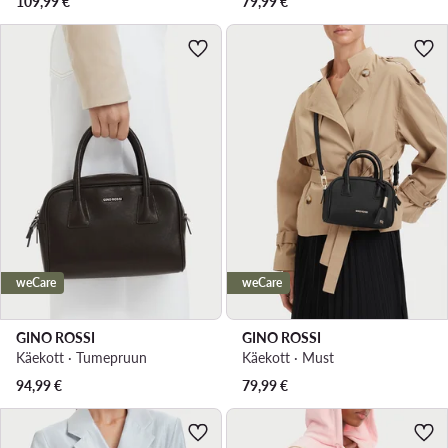
109,99
€
79,99
€
weCare
weCare
GINO ROSSI
GINO ROSSI
Käekott · Tumepruun
Käekott · Must
94,99
€
79,99
€