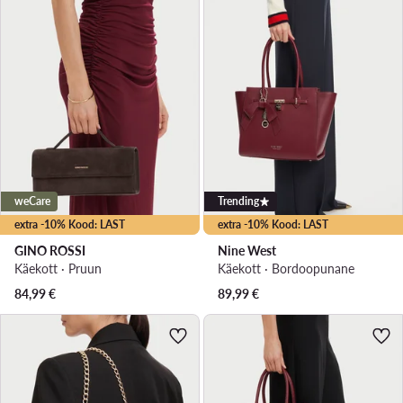
weCare
Trending
extra -10% Kood: LAST
extra -10% Kood: LAST
GINO ROSSI
Nine West
Käekott · Pruun
Käekott · Bordoopunane
84,99
€
89,99
€