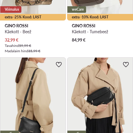
Võimalus
weCare
extra -25% Kood: LAST
extra -10% Kood: LAST
GINO ROSSI
GINO ROSSI
Käekott · Beež
Käekott · Tumebeež
Praegune hind
32,99
€
84,99
€
Tavahind
59,99 €
Madalaim hind
35,99 €