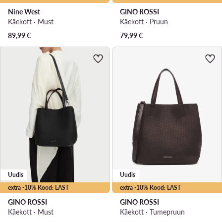
Nine West
GINO ROSSI
Käekott · Must
Käekott · Pruun
89,99
€
79,99
€
Uudis
Uudis
extra -10% Kood: LAST
extra -10% Kood: LAST
GINO ROSSI
GINO ROSSI
Käekott · Must
Käekott · Tumepruun