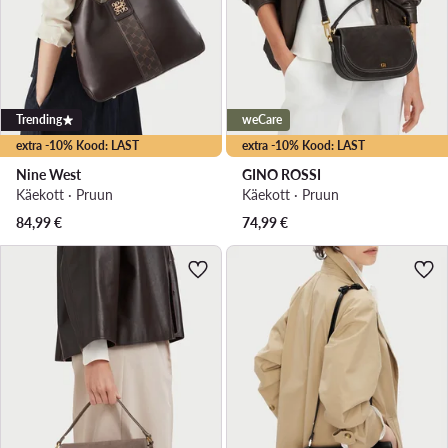
Trending
weCare
extra -10% Kood: LAST
extra -10% Kood: LAST
Nine West
GINO ROSSI
Käekott · Pruun
Käekott · Pruun
84,99
€
74,99
€