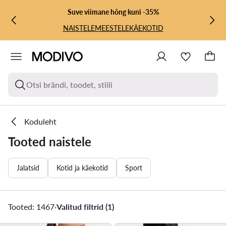
LIIGU PÕHISISU JUURDE
MINE OTSINGUSSE
Suve viimane hõng kuni -35%
NAISTELE
MEESTELE
KÄEKOTID
Otsi brändi, toodet, stiili
Koduleht
Tooted naistele
Jalatsid
Kotid ja käekotid
Sport
Tooted: 1467
·
Valitud filtrid (1)