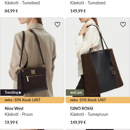
Käekott · Tumebeež
Käekott · Tumebeež
84,99
€
149,99
€
Trending
weCare
extra -10% Kood: LAST
extra -25% Kood: LAST
Nine West
GINO ROSSI
Käekott · Pruun
Käekott · Tumepruun
59,99
€
149,99
€