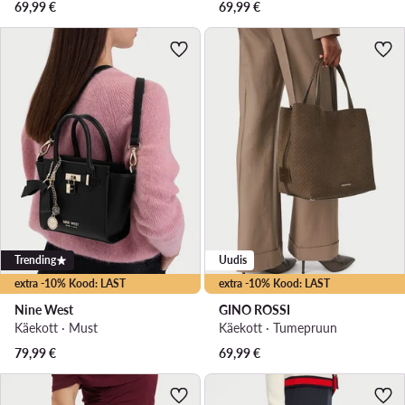
69,99
€
69,99
€
Trending
Uudis
extra -10% Kood: LAST
extra -10% Kood: LAST
Nine West
GINO ROSSI
Käekott · Must
Käekott · Tumepruun
79,99
€
69,99
€