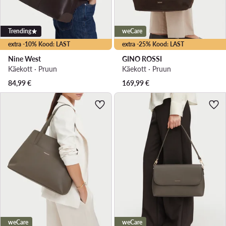
Trending
weCare
extra -10% Kood: LAST
extra -25% Kood: LAST
Nine West
GINO ROSSI
Käekott · Pruun
Käekott · Pruun
84,99
€
169,99
€
weCare
weCare