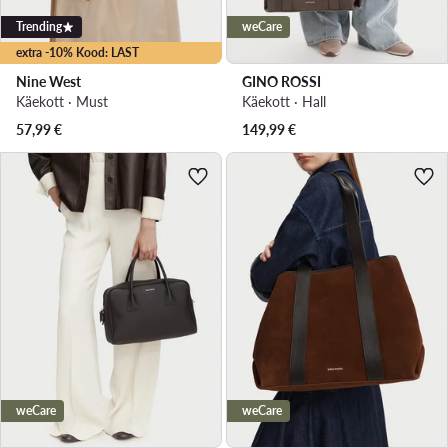
Trending
weCare
extra -10% Kood: LAST
Nine West
GINO ROSSI
Käekott · Must
Käekott · Hall
57,99
€
149,99
€
weCare
weCare