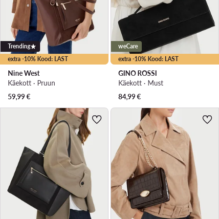
Trending
weCare
extra -10% Kood: LAST
extra -10% Kood: LAST
Nine West
GINO ROSSI
Käekott · Pruun
Käekott · Must
59,99
€
84,99
€