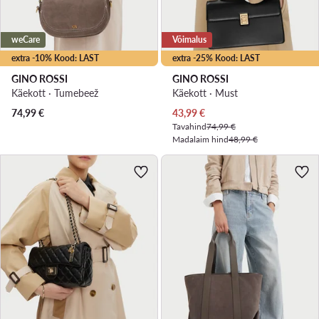
weCare
Võimalus
extra -10% Kood: LAST
extra -25% Kood: LAST
GINO ROSSI
GINO ROSSI
Käekott · Tumebeež
Käekott · Must
Praegune hind
74,99
€
43,99
€
Tavahind
74,99 €
Madalaim hind
48,99 €