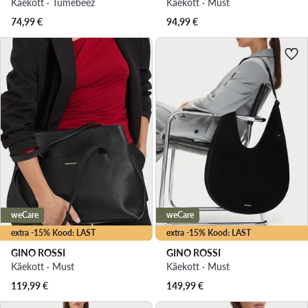
Käekott · Tumebeež
Käekott · Must
74,99
€
94,99
€
weCare
weCare
extra -15% Kood: LAST
extra -15% Kood: LAST
GINO ROSSI
GINO ROSSI
Käekott · Must
Käekott · Must
119,99
€
149,99
€