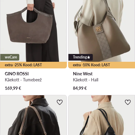
weCare
Trending
extra -25% Kood: LAST
extra -10% Kood: LAST
GINO ROSSI
Nine West
Käekott · Tumebeež
Käekott · Hall
169,99
€
84,99
€