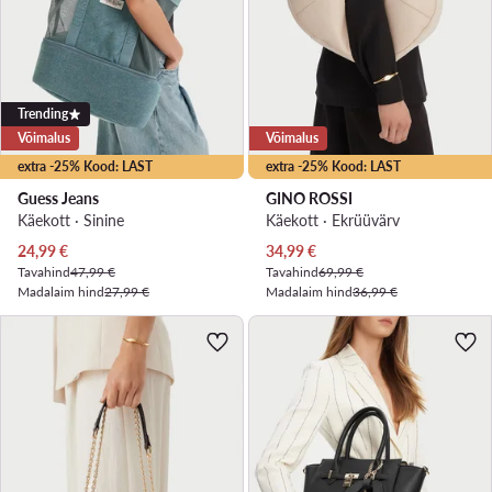
Trending
Võimalus
Võimalus
extra -25% Kood: LAST
extra -25% Kood: LAST
Guess Jeans
GINO ROSSI
Käekott · Sinine
Käekott · Ekrüüvärv
Praegune hind
Praegune hind
24,99
€
34,99
€
Tavahind
47,99 €
Tavahind
69,99 €
Madalaim hind
27,99 €
Madalaim hind
36,99 €