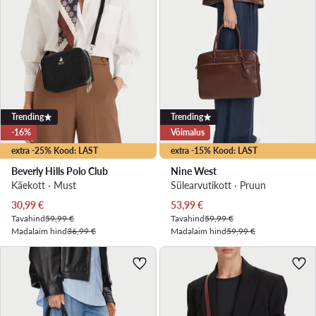
Trending
Trending
-16%
Võimalus
extra -25% Kood: LAST
extra -15% Kood: LAST
Beverly Hills Polo Club
Nine West
Käekott · Must
Sülearvutikott · Pruun
Praegune hind
Praegune hind
30,99
€
53,99
€
Tavahind
59,99 €
Tavahind
59,99 €
Madalaim hind
36,99 €
Madalaim hind
59,99 €