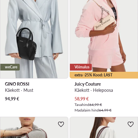
weCare
Võimalus
extra -25% Kood: LAST
GINO ROSSI
Juicy Couture
Käekott · Must
Käekott · Heleроosa
Praegune hind
94,99
€
58,99
€
Tavahind
64,99 €
Madalaim hind
64,99 €