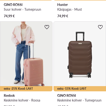
GINO ROSSI
Hunter
Suur kohver · Tumepruun
Käsipagas · Must
74,99
€
74,99
€
extra -25% Kood: LAST
extra -15% Kood: LAST
Reebok
GINO ROSSI
Keskmine kohver · Roosa
Keskmine kohver · Tumepruun