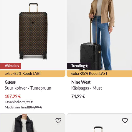
Võimalus
Trending
extra -25% Kood: LAST
extra -25% Kood: LAST
Guess
Nine West
Suur kohver · Tumepruun
Käsipagas · Must
Praegune hind
187,99
€
74,99
€
Tavahind
279,99 €
Madalaim hind
207,99 €