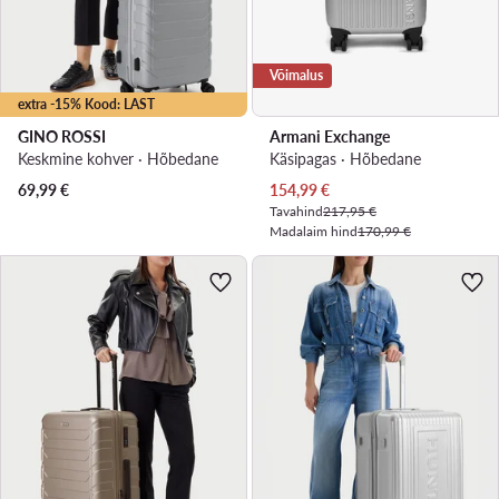
Võimalus
extra -15% Kood: LAST
GINO ROSSI
Armani Exchange
Keskmine kohver · Hõbedane
Käsipagas · Hõbedane
Praegune hind
69,99
€
154,99
€
Tavahind
217,95 €
Madalaim hind
170,99 €