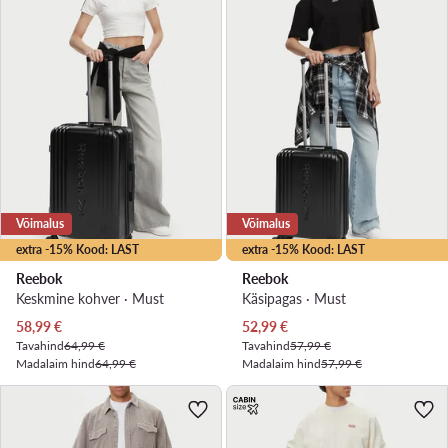
Võimalus
Võimalus
extra -15% Kood: LAST
extra -15% Kood: LAST
Reebok
Reebok
Keskmine kohver · Must
Käsipagas · Must
Praegune hind
Praegune hind
58,99
€
52,99
€
Tavahind
64,99 €
Tavahind
57,99 €
Madalaim hind
64,99 €
Madalaim hind
57,99 €