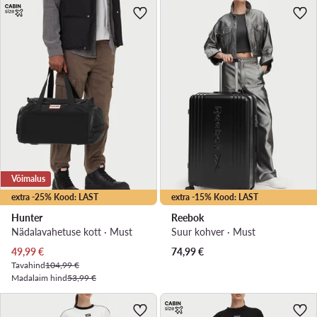
Võimalus
extra -25% Kood: LAST
extra -15% Kood: LAST
Hunter
Reebok
Nädalavahetuse kott · Must
Suur kohver · Must
Praegune hind
49,99
€
74,99
€
Tavahind
104,99 €
Madalaim hind
53,99 €