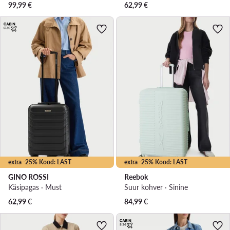
99,99
€
62,99
€
extra -25% Kood: LAST
extra -25% Kood: LAST
GINO ROSSI
Reebok
Käsipagas · Must
Suur kohver · Sinine
62,99
€
84,99
€