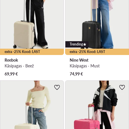
Trending
extra -25% Kood: LAST
extra -25% Kood: LAST
Reebok
Nine West
Käsipagas · Beež
Käsipagas · Must
69,99
€
74,99
€