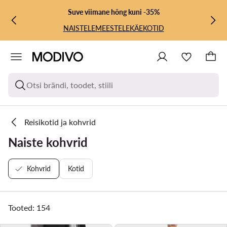
LIIGU PÕHISISU JUURDE
MINE OTSINGUSSE
Suve viimane hõng kuni -35%
NAISTELE
MEESTELE
KÄEKOTID
Otsi brändi, toodet, stiili
Reisikotid ja kohvrid
Naiste kohvrid
Kohvrid
Kotid
Tooted: 154