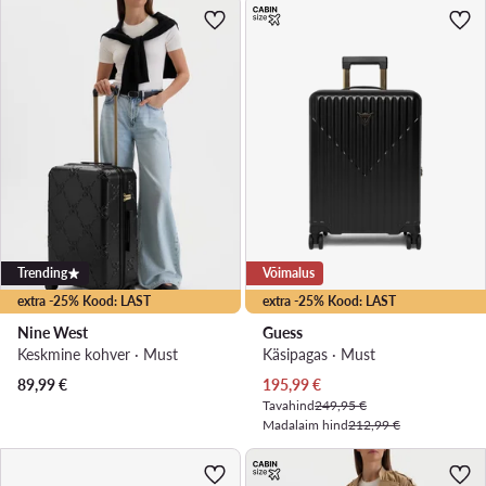
Trending
Võimalus
extra -25% Kood: LAST
extra -25% Kood: LAST
Nine West
Guess
Keskmine kohver · Must
Käsipagas · Must
Praegune hind
89,99
€
195,99
€
Tavahind
249,95 €
Madalaim hind
212,99 €