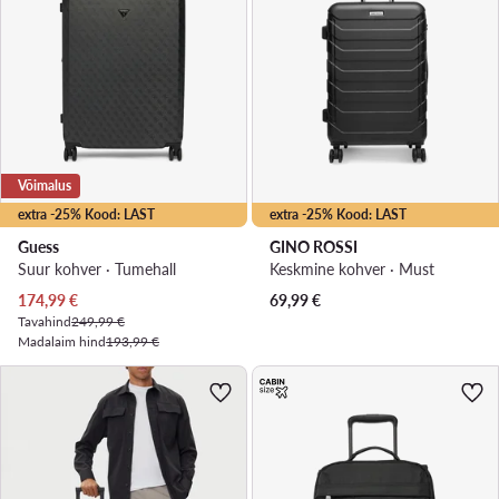
Võimalus
extra -25% Kood: LAST
extra -25% Kood: LAST
Guess
GINO ROSSI
Suur kohver · Tumehall
Keskmine kohver · Must
Praegune hind
174,99
€
69,99
€
Tavahind
249,99 €
Madalaim hind
193,99 €