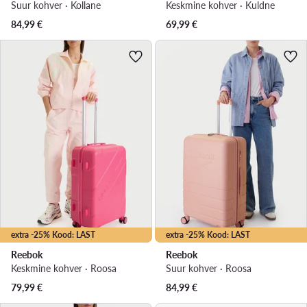
Suur kohver · Kollane
Keskmine kohver · Kuldne
84,99
€
69,99
€
extra -25% Kood: LAST
extra -25% Kood: LAST
Reebok
Reebok
Keskmine kohver · Roosa
Suur kohver · Roosa
79,99
€
84,99
€