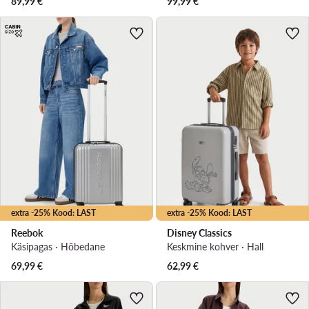
89,99
€
99,99
€
extra -25% Kood: LAST
extra -25% Kood: LAST
Reebok
Disney Classics
Käsipagas · Hõbedane
Keskmine kohver · Hall
69,99
€
62,99
€