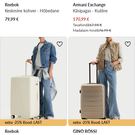
Reebok
Armani Exchange
Keskmine kohver · Hõbedane
Käsipagas · Kuldne
Praegune hind
79,99
€
170,99
€
Tavahind
217,95 €
Madalaim hind
176,99 €
extra -25% Kood: LAST
extra -25% Kood: LAST
Reebok
GINO ROSSI