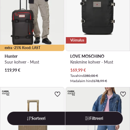
Võimalus
extra -25% Kood: LAST
Hunter
LOVE MOSCHINO
Suur kohver · Must
Keskmine kohver · Must
Praegune hind
119,99
€
169,99
€
Tavahind
280,00 €
Madalaim hind
178,99 €
Sorteeri
Filtreeri