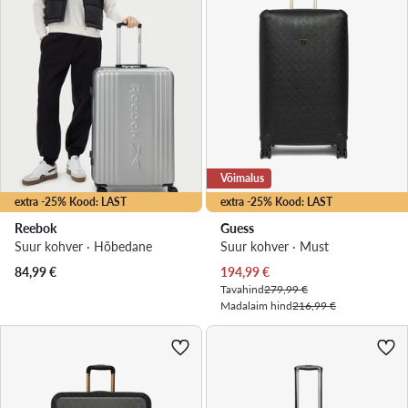
Võimalus
extra -25% Kood: LAST
extra -25% Kood: LAST
Reebok
Guess
Suur kohver · Hõbedane
Suur kohver · Must
Praegune hind
84,99
€
194,99
€
Tavahind
279,99 €
Madalaim hind
216,99 €