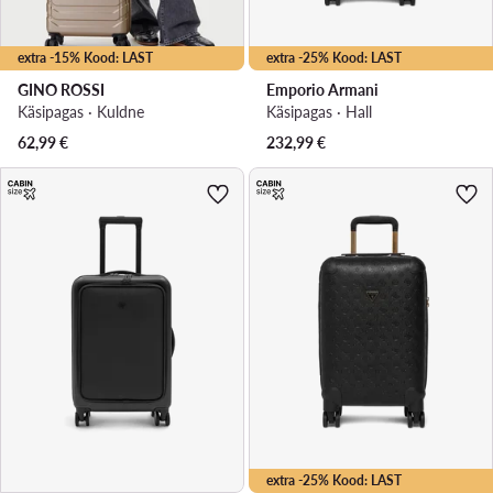
extra -15% Kood: LAST
extra -25% Kood: LAST
GINO ROSSI
Emporio Armani
Käsipagas · Kuldne
Käsipagas · Hall
62,99
€
232,99
€
extra -25% Kood: LAST