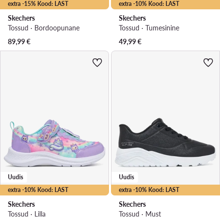
extra -15% Kood: LAST
extra -10% Kood: LAST
Skechers
Skechers
Tossud · Bordoopunane
Tossud · Tumesinine
89,99
€
49,99
€
Uudis
Uudis
extra -10% Kood: LAST
extra -10% Kood: LAST
Skechers
Skechers
Tossud · Lilla
Tossud · Must