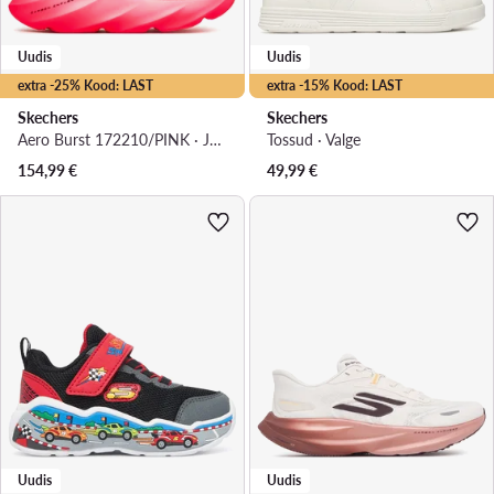
Uudis
Uudis
extra -25% Kood: LAST
extra -15% Kood: LAST
Skechers
Skechers
Aero Burst 172210/PINK · Jooksujalatsid
Tossud · Valge
154,99
€
49,99
€
Uudis
Uudis