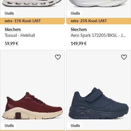
Uudis
Uudis
extra -15% Kood: LAST
extra -25% Kood: LAST
Skechers
Skechers
Tossud · Helehall
Aero Spark 172205/BKSL · Jooksujalatsid
59,99
€
149,99
€
Uudis
Uudis