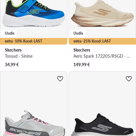
Uudis
Uudis
extra -10% Kood: LAST
extra -25% Kood: LAST
Skechers
Skechers
Tossud · Sinine
Aero Spark 172205/RSGD · Jooksujalatsid
34,99
€
149,99
€