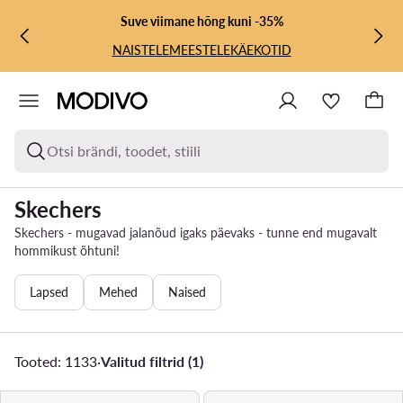
LIIGU PÕHISISU JUURDE
MINE OTSINGUSSE
Suve viimane hõng kuni -35%
NAISTELE
MEESTELE
KÄEKOTID
Otsi brändi, toodet, stiili
Skechers
Skechers - mugavad jalanõud igaks päevaks - tunne end mugavalt
hommikust õhtuni!
Lapsed
Mehed
Naised
Tooted: 1133
·
Valitud filtrid (1)