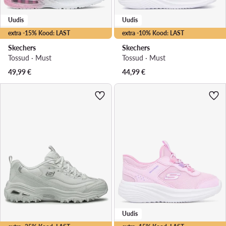
Uudis
Uudis
extra -15% Kood: LAST
extra -10% Kood: LAST
Skechers
Skechers
Tossud · Must
Tossud · Must
49,99
€
44,99
€
Uudis