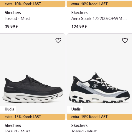
extra -10% Kood: LAST
extra -10% Kood: LAST
Skechers
Skechers
Tossud · Must
Aero Spark 172200/OFWM · Jooksujalatsid
39,99
€
124,99
€
Uudis
Uudis
extra -15% Kood: LAST
extra -15% Kood: LAST
Skechers
Skechers
Tossud · Must
Tossud · Must