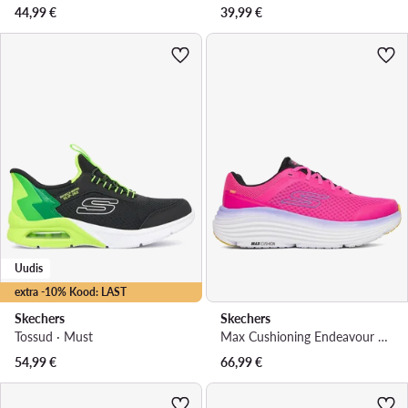
44,99
€
39,99
€
Uudis
extra -10% Kood: LAST
Skechers
Skechers
Tossud · Must
Max Cushioning Endeavour 129470/RAS · Jooksujalatsid
54,99
€
66,99
€