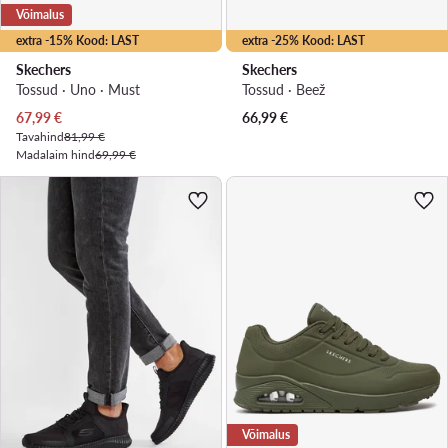
Võimalus
extra -15% Kood: LAST
extra -25% Kood: LAST
Skechers
Skechers
Tossud · Uno · Must
Tossud · Beež
Praegune hind
67,99
€
66,99
€
Tavahind
81,99 €
Madalaim hind
69,99 €
Võimalus