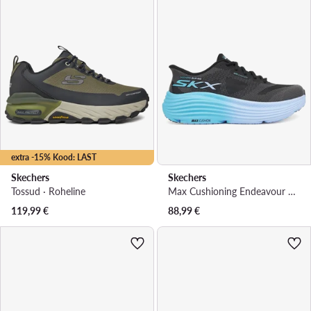
extra -15% Kood: LAST
Skechers
Skechers
Tossud · Roheline
Max Cushioning Endeavour 129473/BKBL · Jooksujalatsid
119,99
€
88,99
€