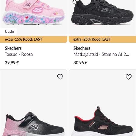
Uudis
extra -15% Kood: LAST
extra -25% Kood: LAST
Skechers
Skechers
Tossud · Roosa
Matkajalatsid · Stamina At 237527 · Must
39,99
€
80,95
€