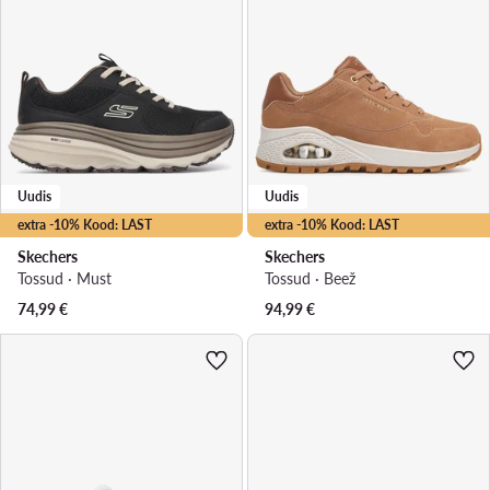
Uudis
Uudis
extra -10% Kood: LAST
extra -10% Kood: LAST
Skechers
Skechers
Tossud · Must
Tossud · Beež
74,99
€
94,99
€