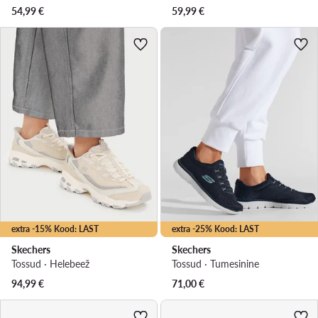
54,99
€
59,99
€
extra -15% Kood: LAST
extra -25% Kood: LAST
Skechers
Skechers
Tossud · Helebeež
Tossud · Tumesinine
94,99
€
71,00
€