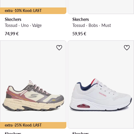
extra -10% Kood: LAST
Skechers
Skechers
Tossud · Uno · Valge
Tossud · Bobs · Must
74,99
€
59,95
€
extra -25% Kood: LAST
Skechers
Skechers