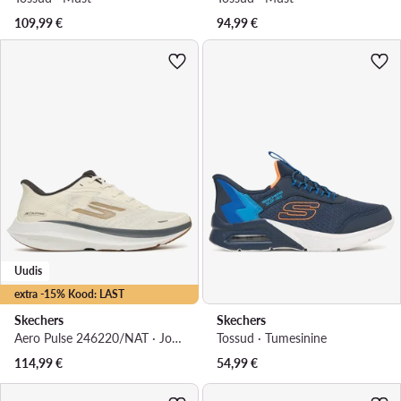
109,99
€
94,99
€
Uudis
extra -15% Kood: LAST
Skechers
Skechers
Aero Pulse 246220/NAT · Jooksujalatsid
Tossud · Tumesinine
114,99
€
54,99
€