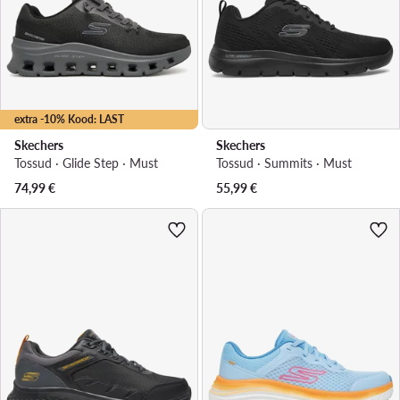
extra -10% Kood: LAST
Skechers
Skechers
Tossud · Glide Step · Must
Tossud · Summits · Must
74,99
€
55,99
€