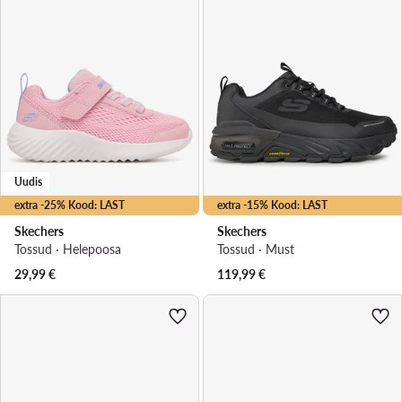
Uudis
extra -25% Kood: LAST
extra -15% Kood: LAST
Skechers
Skechers
Tossud · Heleроosa
Tossud · Must
29,99
€
119,99
€