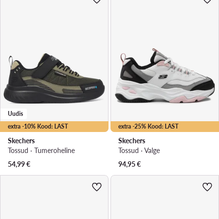
Uudis
extra -10% Kood: LAST
extra -25% Kood: LAST
Skechers
Skechers
Tossud · Tumeroheline
Tossud · Valge
54,99
€
94,95
€