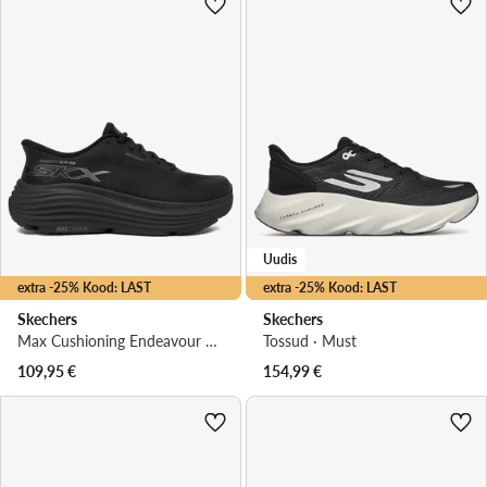
Uudis
extra -25% Kood: LAST
extra -25% Kood: LAST
Skechers
Skechers
Max Cushioning Endeavour 129473/BBK · Jooksujalatsid
Tossud · Must
109,95
€
154,99
€