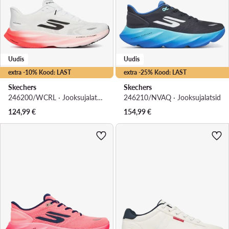
Uudis
Uudis
extra -10% Kood: LAST
extra -25% Kood: LAST
Skechers
Skechers
246200/WCRL · Jooksujalatsid
246210/NVAQ · Jooksujalatsid
124,99
€
154,99
€