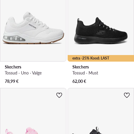
extra -25% Kood: LAST
Skechers
Skechers
Tossud · Uno · Valge
Tossud · Must
78,99
€
62,00
€