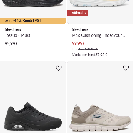
Võimalus
extra -15% Kood: LAST
Skechers
Skechers
Tossud · Must
Max Cushioning Endeavour 129470/BLOR · Jooksujalatsid
Praegune hind
95,99
€
59,95
€
Tavahind
79,95 €
Madalaim hind
67,95 €