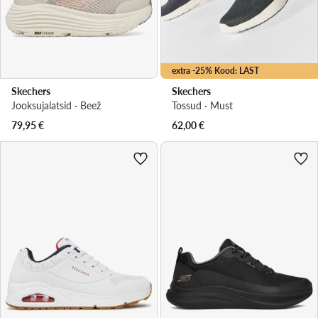
extra -25% Kood: LAST
Skechers
Skechers
Jooksujalatsid · Beež
Tossud · Must
79,95
€
62,00
€