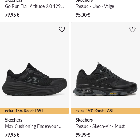
Go Run Trail Altitude 2.0 129525/NAT · Jooksujalatsid
Tossud · Uno · Valge
79,95
€
95,00
€
extra -15% Kood: LAST
extra -15% Kood: LAST
Skechers
Skechers
Max Cushioning Endeavour 129470/BBK · Jooksujalatsid
Tossud · Skech-Air · Must
79,95
€
99,99
€