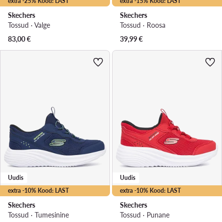
extra -25% Kood: LAST
extra -15% Kood: LAST
Skechers
Skechers
Tossud · Valge
Tossud · Roosa
83,00
€
39,99
€
Uudis
Uudis
extra -10% Kood: LAST
extra -10% Kood: LAST
Skechers
Skechers
Tossud · Tumesinine
Tossud · Punane