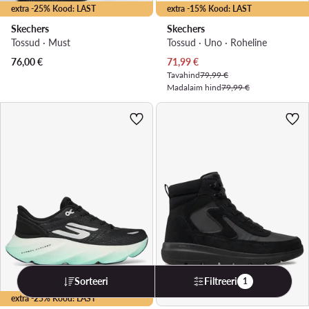
extra -25% Kood: LAST
extra -15% Kood: LAST
Skechers
Skechers
Tossud · Must
Tossud · Uno · Roheline
Praegune hind
76,00
€
71,99
€
Tavahind
79,99 €
Madalaim hind
79,99 €
Sorteeri
Filtreeri
1
extra -25% Kood: LAST