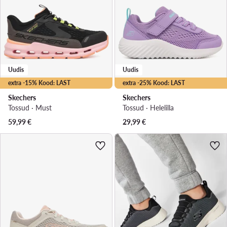
Uudis
Uudis
extra -15% Kood: LAST
extra -25% Kood: LAST
Skechers
Skechers
Tossud · Must
Tossud · Helelilla
59,99
€
29,99
€