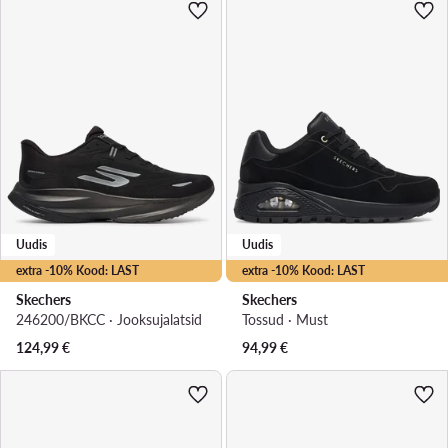
Uudis
Uudis
extra -10% Kood: LAST
extra -10% Kood: LAST
Skechers
Skechers
246200/BKCC · Jooksujalatsid
Tossud · Must
124,99
€
94,99
€