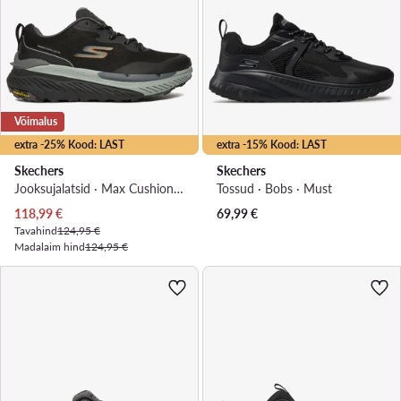
Võimalus
extra -25% Kood: LAST
extra -15% Kood: LAST
Skechers
Skechers
Jooksujalatsid · Max Cushioning Premier Trail 2.0 220923 BKCC · Must
Tossud · Bobs · Must
Praegune hind
118,99
€
69,99
€
Tavahind
124,95 €
Madalaim hind
124,95 €