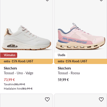
Võimalus
Uudis
extra -15% Kood: LAST
extra -15% Kood: LAST
Skechers
Skechers
Tossud · Uno · Valge
Tossud · Roosa
Praegune hind
73,99
€
59,99
€
Tavahind
81,99 €
Madalaim hind
81,99 €