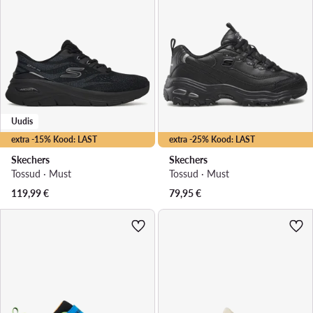
Uudis
extra -15% Kood: LAST
extra -25% Kood: LAST
Skechers
Skechers
Tossud · Must
Tossud · Must
119,99
€
79,95
€