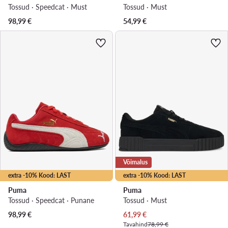
Tossud · Speedcat · Must
Tossud · Must
98,99
€
54,99
€
Võimalus
extra -10% Kood: LAST
extra -10% Kood: LAST
Puma
Puma
Tossud · Speedcat · Punane
Tossud · Must
Praegune hind
98,99
€
61,99
€
Tavahind
78,99 €