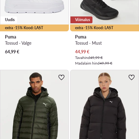
Uudis
Võimalus
extra -15% Kood: LAST
extra -15% Kood: LAST
Puma
Puma
Tossud · Valge
Tossud · Must
Praegune hind
64,99
€
44,99
€
Tavahind
49,99 €
Madalaim hind
49,99 €