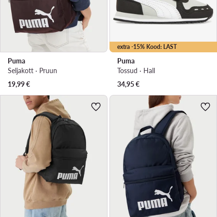
extra -15% Kood: LAST
Puma
Puma
Seljakott · Pruun
Tossud · Hall
19,99
€
34,95
€