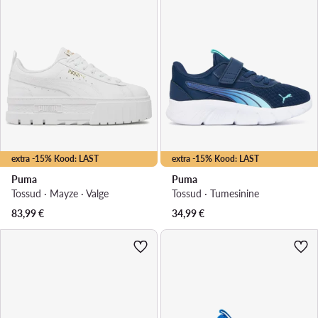
extra -15% Kood: LAST
extra -15% Kood: LAST
Puma
Puma
Tossud · Mayze · Valge
Tossud · Tumesinine
83,99
€
34,99
€