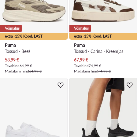
Võimalus
Võimalus
extra -15% Kood: LAST
extra -15% Kood: LAST
Puma
Puma
Tossud · Beež
Tossud · Carina · Kreemjas
Praegune hind
Praegune hind
58,99
€
67,99
€
Tavahind
64,99 €
Tavahind
74,99 €
Madalaim hind
64,99 €
Madalaim hind
74,99 €