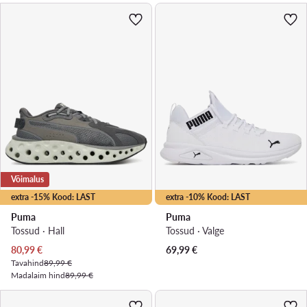
Võimalus
extra -15% Kood: LAST
extra -10% Kood: LAST
Puma
Puma
Tossud · Hall
Tossud · Valge
Praegune hind
80,99
€
69,99
€
Tavahind
89,99 €
Madalaim hind
89,99 €