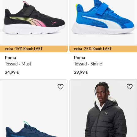
extra -15% Kood: LAST
extra -25% Kood: LAST
Puma
Puma
Tossud · Must
Tossud · Sinine
34,99
€
29,99
€