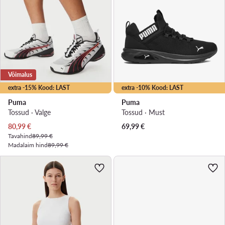
Võimalus
extra -15% Kood: LAST
extra -10% Kood: LAST
Puma
Puma
Tossud · Valge
Tossud · Must
Praegune hind
80,99
€
69,99
€
Tavahind
89,99 €
Madalaim hind
89,99 €