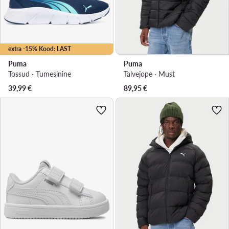
extra -15% Kood: LAST
Puma
Puma
Tossud · Tumesinine
Talvejope · Must
39,99
€
89,95
€