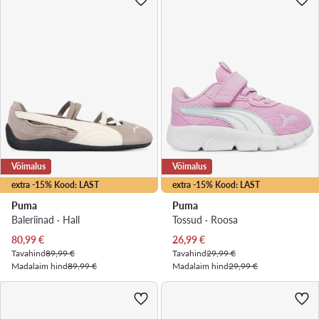
Võimalus
Võimalus
extra -15% Kood: LAST
extra -15% Kood: LAST
Puma
Puma
Baleriinad · Hall
Tossud · Roosa
Praegune hind
Praegune hind
80,99
€
26,99
€
Tavahind
89,99 €
Tavahind
29,99 €
Madalaim hind
89,99 €
Madalaim hind
29,99 €