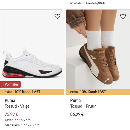
Madalaim hind
65,99 €
Võimalus
extra -10% Kood: LAST
extra -10% Kood: LAST
Puma
Puma
Tossud · Valge
Tossud · Pruun
Praegune hind
75,99
€
86,99
€
Tavahind
86,95 €
Madalaim hind
77,95 €