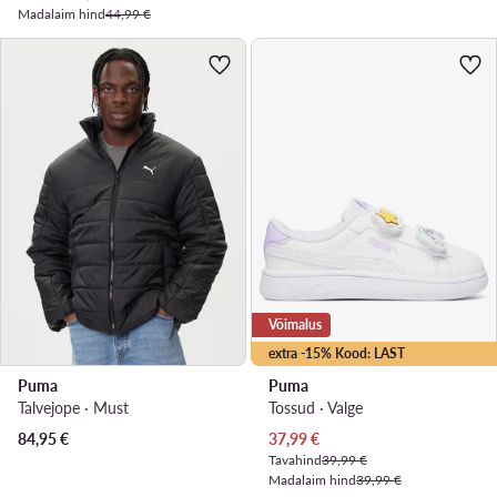
Madalaim hind
44,99 €
Võimalus
extra -15% Kood: LAST
Puma
Puma
Talvejope · Must
Tossud · Valge
Praegune hind
84,95
€
37,99
€
Tavahind
39,99 €
Madalaim hind
39,99 €