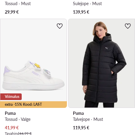
Tossud · Must
Sulejope · Must
29,99
€
139,95
€
Võimalus
extra -15% Kood: LAST
Puma
Puma
Tossud · Valge
Talvejope · Must
Praegune hind
41,99
€
119,95
€
Tavahind
44,99 €