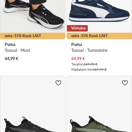
Võimalus
extra -15% Kood: LAST
extra -15% Kood: LAST
Puma
Puma
Tossud · Must
Tossud · Tumesinine
Praegune hind
64,99
€
64,99
€
Tavahind
69,99 €
Madalaim hind
69,99 €