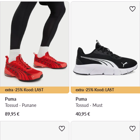
extra -25% Kood: LAST
extra -25% Kood: LAST
Puma
Puma
Tossud · Punane
Tossud · Must
89,95
€
40,95
€