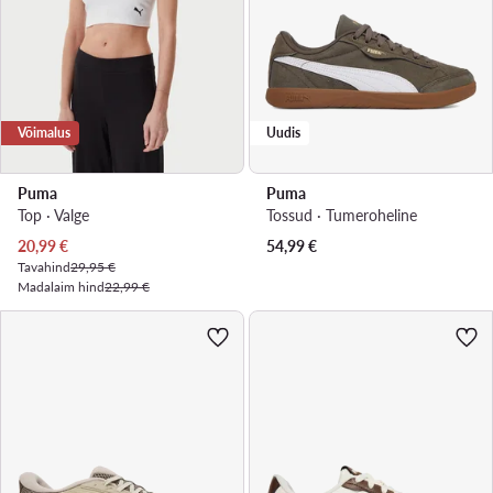
Võimalus
Uudis
Puma
Puma
Top · Valge
Tossud · Tumeroheline
Praegune hind
20,99
€
54,99
€
Tavahind
29,95 €
Madalaim hind
22,99 €