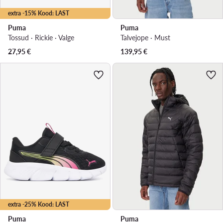
extra -15% Kood: LAST
Puma
Puma
Tossud · Rickie · Valge
Talvejope · Must
27,95
€
139,95
€
extra -25% Kood: LAST
Puma
Puma