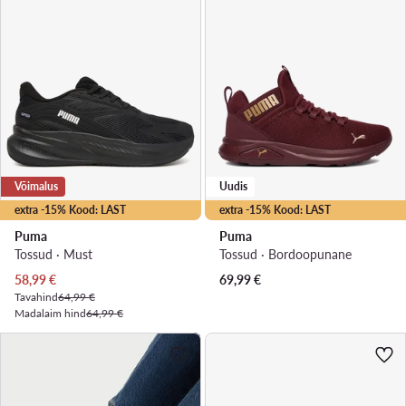
Võimalus
Uudis
extra -15% Kood: LAST
extra -15% Kood: LAST
Puma
Puma
Tossud · Must
Tossud · Bordoopunane
Praegune hind
58,99
€
69,99
€
Tavahind
64,99 €
Madalaim hind
64,99 €