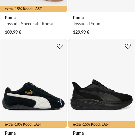
extra -15% Kood: LAST
Puma
Puma
Tossud · Speedcat · Roosa
Tossud · Pruun
109,99
€
129,99
€
extra -10% Kood: LAST
extra -15% Kood: LAST
Puma
Puma