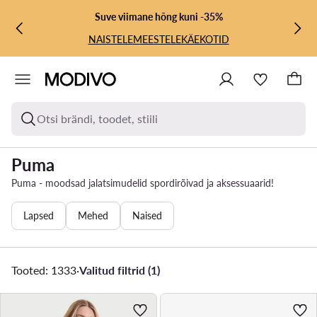
LIIGU PÕHISISU JUURDE
MINE OTSINGUSSE
Suve viimane hõng kuni -35%
NAISTELE
MEESTELE
KÄEKOTID
Otsi brändi, toodet, stiili
Puma
Puma - moodsad jalatsimudelid spordirõivad ja aksessuaarid!
Lapsed
Mehed
Naised
Tooted: 1333
·
Valitud filtrid (1)