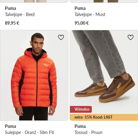
Puma
Puma
Talvejope · Beež
Talvejope · Must
89,95
€
95,00
€
Võimalus
extra -15% Kood: LAST
Puma
Puma
Sulejope · Oranž · Slim Fit
Tossud · Pruun