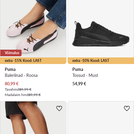
Võimalus
extra -15% Kood: LAST
extra -10% Kood: LAST
Puma
Puma
Baleriinad · Roosa
Tossud · Must
Praegune hind
80,99
€
54,99
€
Tavahind
89,99 €
Madalaim hind
89,99 €