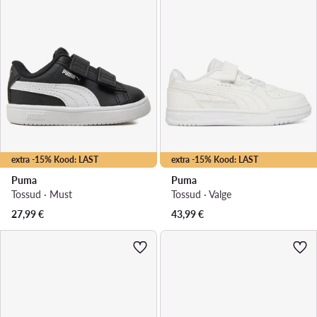
extra -15% Kood: LAST
extra -15% Kood: LAST
Puma
Puma
Tossud · Must
Tossud · Valge
27,99
€
43,99
€