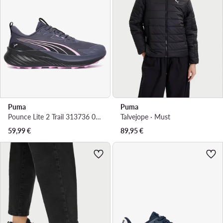
Puma
Puma
Pounce Lite 2 Trail 313736 05 · Jooksujalatsid
Talvejope · Must
59,99
€
89,95
€