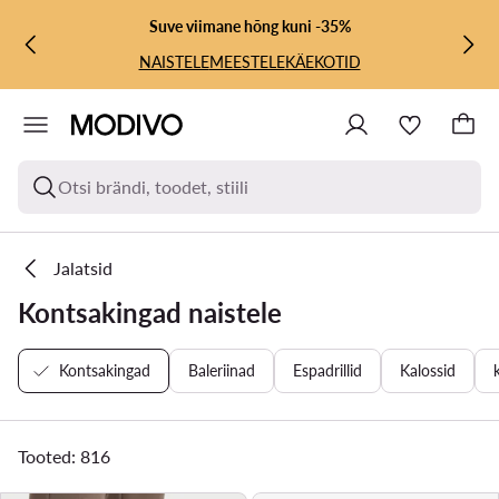
LIIGU PÕHISISU JUURDE
MINE OTSINGUSSE
Suve viimane hõng kuni -35%
NAISTELE
MEESTELE
KÄEKOTID
Otsi brändi, toodet, stiili
Jalatsid
Kontsakingad naistele
Kontsakingad
Baleriinad
Espadrillid
Kalossid
Tooted: 816