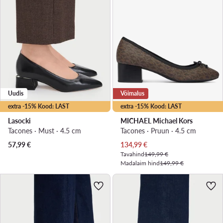
Uudis
Võimalus
extra -15% Kood: LAST
extra -15% Kood: LAST
Lasocki
MICHAEL Michael Kors
Tacones · Must · 4.5 cm
Tacones · Pruun · 4.5 cm
Praegune hind
57,99
€
134,99
€
Tavahind
149,99 €
Madalaim hind
149,99 €