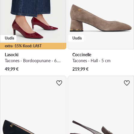
Uudis
Uudis
extra -15% Kood: LAST
Lasocki
Coccinelle
Tacones · Bordoopunane · 6.5 cm
Tacones · Hall · 5 cm
49,99
€
219,99
€