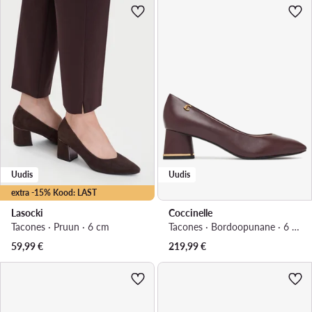
Uudis
Uudis
extra -15% Kood: LAST
Lasocki
Coccinelle
Tacones · Pruun · 6 cm
Tacones · Bordoopunane · 6 cm
59,99
€
219,99
€