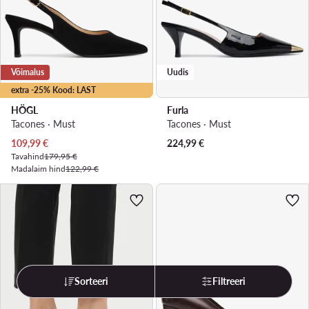
Võimalus
Uudis
extra -25% Kood: LAST
HÖGL
Furla
Tacones · Must
Tacones · Must
Praegune hind
109,99
€
224,99
€
Tavahind
179,95 €
Madalaim hind
122,99 €
Sorteeri
Filtreeri