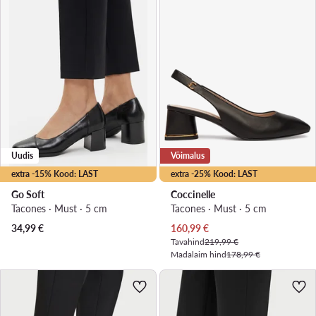
Uudis
Võimalus
extra -15% Kood: LAST
extra -25% Kood: LAST
Go Soft
Coccinelle
Tacones · Must · 5 cm
Tacones · Must · 5 cm
Praegune hind
34,99
€
160,99
€
Tavahind
219,99 €
Madalaim hind
178,99 €