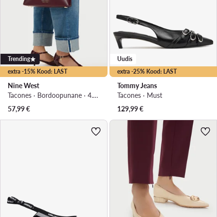
Trending
Uudis
extra -15% Kood: LAST
extra -25% Kood: LAST
Nine West
Tommy Jeans
Tacones · Bordoopunane · 4.5 cm
Tacones · Must
57,99
€
129,99
€