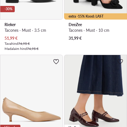
-30%
extra -15% Kood: LAST
Rieker
DeeZee
Tacones · Must · 3.5 cm
Tacones · Must · 10 cm
Praegune hind
51,99
€
31,99
€
Tavahind
74,95 €
Madalaim hind
74,95 €