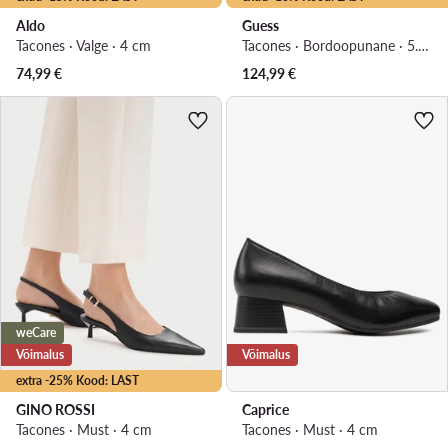
Aldo
Guess
Tacones · Valge · 4 cm
Tacones · Bordoopunane · 5.5 cm
74,99
€
124,99
€
weCare
Võimalus
Võimalus
extra -25% Kood: LAST
GINO ROSSI
Caprice
Tacones · Must · 4 cm
Tacones · Must · 4 cm