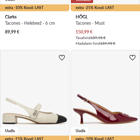
extra -10% Kood: LAST
extra -25% Kood: LAST
Clarks
HÖGL
Tacones · Helebeež · 6 cm
Tacones · Must
Praegune hind
89,99
€
150,99
€
Tavahind
159,95 €
Madalaim hind
159,95 €
Uudis
Uudis
extra -15% Kood: LAST
extra -10% Kood: LAST