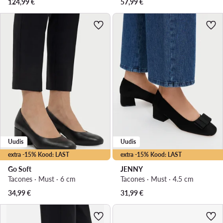
124,99
€
57,99
€
Uudis
Uudis
extra -15% Kood: LAST
extra -15% Kood: LAST
Go Soft
JENNY
Tacones · Must · 6 cm
Tacones · Must · 4.5 cm
34,99
€
31,99
€