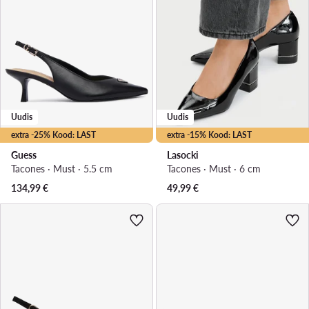
Uudis
Uudis
extra -25% Kood: LAST
extra -15% Kood: LAST
Guess
Lasocki
Tacones · Must · 5.5 cm
Tacones · Must · 6 cm
134,99
€
49,99
€