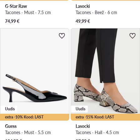
G-Star Raw
Lasocki
Tacones · Must · 7.5 cm
Tacones · Beež · 6 cm
74,99
€
49,99
€
Uudis
Uudis
extra -10% Kood: LAST
extra -15% Kood: LAST
Guess
Lasocki
Tacones · Must · 5.5 cm
Tacones · Hall · 4.5 cm