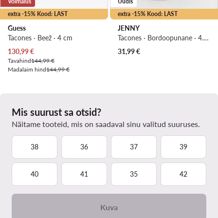
Võimalus
Uudis
extra -15% Kood: LAST
extra -15% Kood: LAST
Guess
JENNY
Tacones · Beež · 4 cm
Tacones · Bordoopunane · 4.5 cm
Praegune hind
130,99
€
31,99
€
Tavahind
144,99 €
Madalaim hind
144,99 €
Mis suurust sa otsid?
Näitame tooteid, mis on saadaval sinu valitud suuruses.
38
36
37
39
40
41
35
42
Kuva