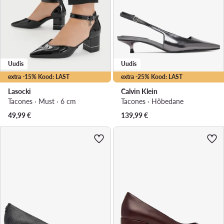
Uudis
Uudis
extra -15% Kood: LAST
extra -25% Kood: LAST
Lasocki
Calvin Klein
Tacones · Must · 6 cm
Tacones · Hõbedane
49,99
€
139,99
€