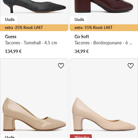
Uudis
Uudis
extra -25% Kood: LAST
extra -15% Kood: LAST
Guess
Go Soft
Tacones · Tumehall · 4.5 cm
Tacones · Bordoopunane · 6 cm
134,99
€
34,99
€
Uudis
Võimalus