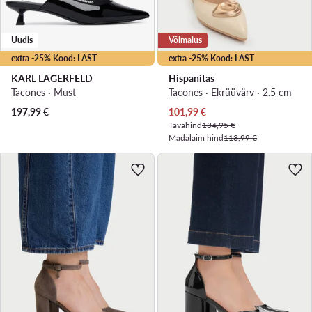
Uudis
Võimalus
extra -25% Kood: LAST
extra -25% Kood: LAST
KARL LAGERFELD
Hispanitas
Tacones · Must
Tacones · Ekrüüvärv · 2.5 cm
Praegune hind
197,99
€
101,99
€
Tavahind
134,95 €
Madalaim hind
113,99 €