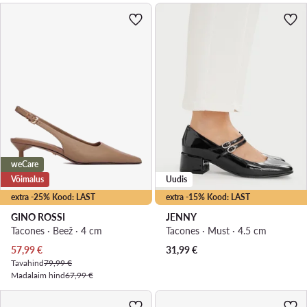
weCare
Võimalus
Uudis
extra -25% Kood: LAST
extra -15% Kood: LAST
GINO ROSSI
JENNY
Tacones · Beež · 4 cm
Tacones · Must · 4.5 cm
Praegune hind
57,99
€
31,99
€
Tavahind
79,99 €
Madalaim hind
67,99 €