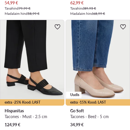
Praegune hind
Praegune hind
54,99
€
62,99
€
Tavahind
79,99 €
Tavahind
89,95 €
Madalaim hind
58,99 €
Madalaim hind
68,99 €
Uudis
extra -25% Kood: LAST
extra -15% Kood: LAST
Hispanitas
Go Soft
Tacones · Must · 2.5 cm
Tacones · Beež · 5 cm
124,99
€
34,99
€