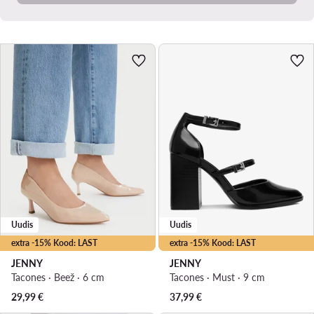
Uudis
Uudis
extra -15% Kood: LAST
extra -15% Kood: LAST
JENNY
JENNY
Tacones · Beež · 6 cm
Tacones · Must · 9 cm
29,99
€
37,99
€