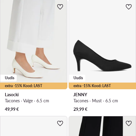
Uudis
Uudis
extra -15% Kood: LAST
extra -15% Kood: LAST
Lasocki
JENNY
Tacones · Valge · 6.5 cm
Tacones · Must · 6.5 cm
49,99
€
29,99
€