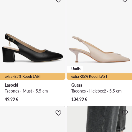
Uudis
extra -25% Kood: LAST
extra -25% Kood: LAST
Lasocki
Guess
Tacones · Must · 5.5 cm
Tacones · Helebeež · 5.5 cm
49,99
€
134,99
€