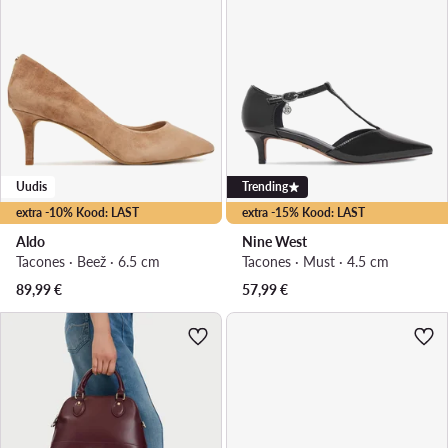
Uudis
Trending
extra -10% Kood: LAST
extra -15% Kood: LAST
Aldo
Nine West
Tacones · Beež · 6.5 cm
Tacones · Must · 4.5 cm
89,99
€
57,99
€