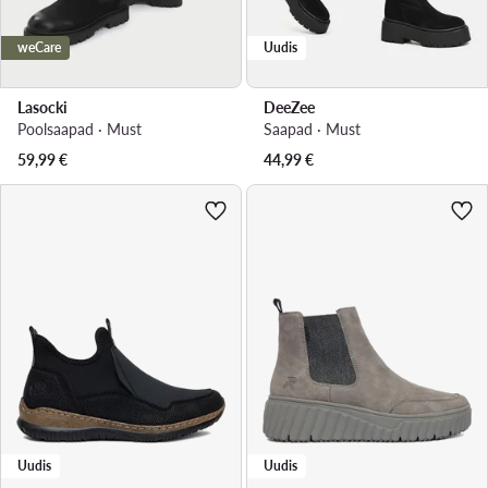
weCare
Uudis
Lasocki
DeeZee
Poolsaapad · Must
Saapad · Must
59,99
€
44,99
€
Uudis
Uudis