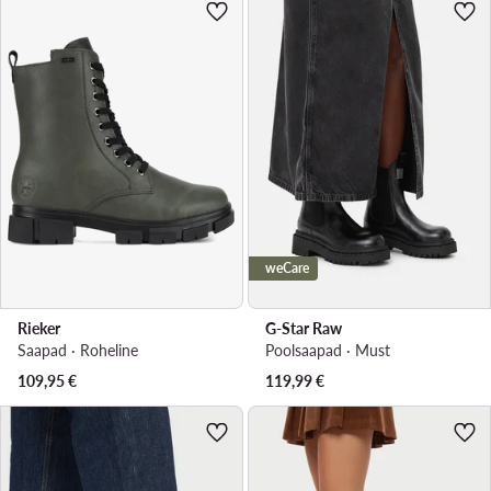
weCare
Rieker
G-Star Raw
Saapad · Roheline
Poolsaapad · Must
109,95
€
119,99
€