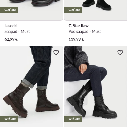
weCare
weCare
Lasocki
G-Star Raw
Saapad · Must
Poolsaapad · Must
62,99
€
119,99
€
weCare
weCare