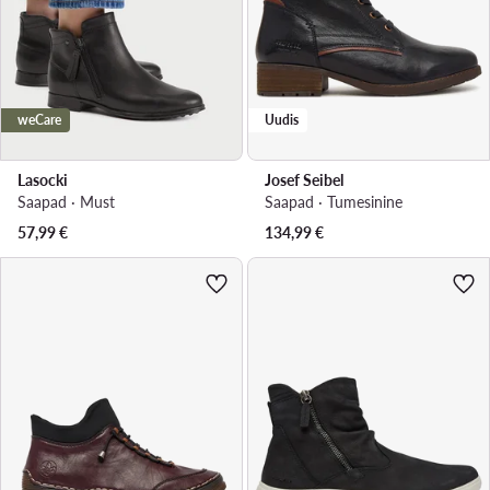
weCare
Uudis
Lasocki
Josef Seibel
Saapad · Must
Saapad · Tumesinine
57,99
€
134,99
€