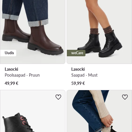
Uudis
weCare
Lasocki
Lasocki
Poolsaapad · Pruun
Saapad · Must
49,99
€
59,99
€