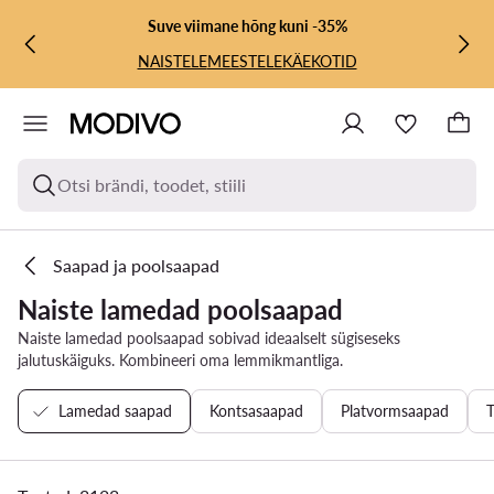
LIIGU PÕHISISU JUURDE
MINE OTSINGUSSE
Suve viimane hõng kuni -35%
NAISTELE
MEESTELE
KÄEKOTID
Otsi brändi, toodet, stiili
Saapad ja poolsaapad
Naiste lamedad poolsaapad
Naiste lamedad poolsaapad sobivad ideaalselt sügiseseks
jalutuskäiguks. Kombineeri oma lemmikmantliga.
Lamedad saapad
Kontsasaapad
Platvormsaapad
T