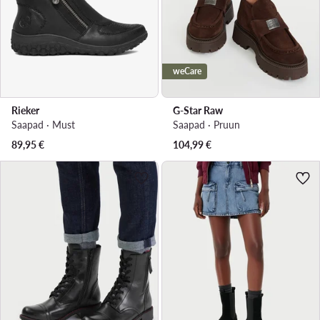
weCare
Rieker
G-Star Raw
Saapad · Must
Saapad · Pruun
89,95
€
104,99
€