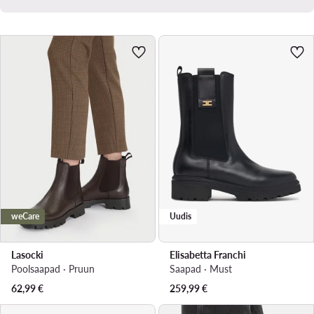
weCare
Uudis
Lasocki
Elisabetta Franchi
Poolsaapad · Pruun
Saapad · Must
62,99
€
259,99
€