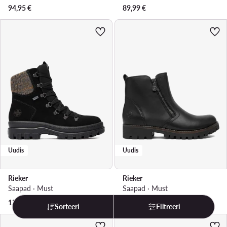
94,95
€
89,99
€
Uudis
Uudis
Rieker
Rieker
Saapad · Must
Saapad · Must
124,95
€
99,95
€
Sorteeri
Filtreeri