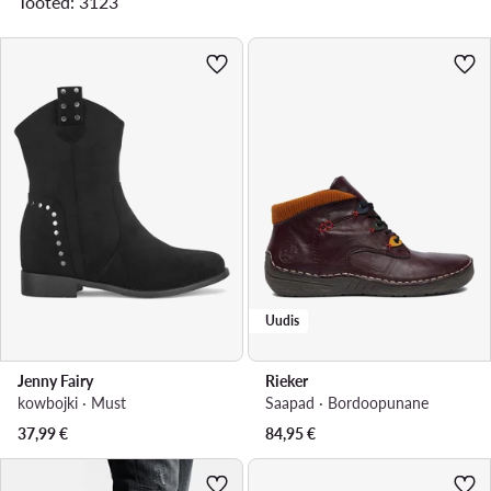
Tooted: 3123
Uudis
Jenny Fairy
Rieker
kowbojki · Must
Saapad · Bordoopunane
37,99
€
84,95
€