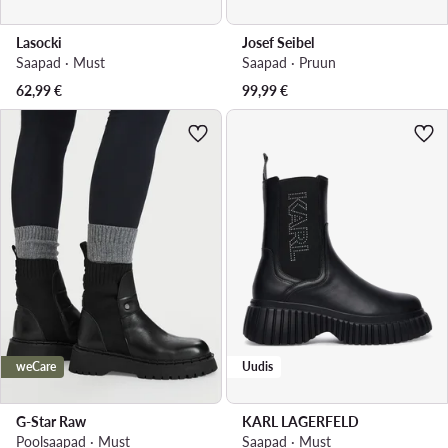
Lasocki
Josef Seibel
Saapad · Must
Saapad · Pruun
62,99
€
99,99
€
weCare
Uudis
G-Star Raw
KARL LAGERFELD
Poolsaapad · Must
Saapad · Must