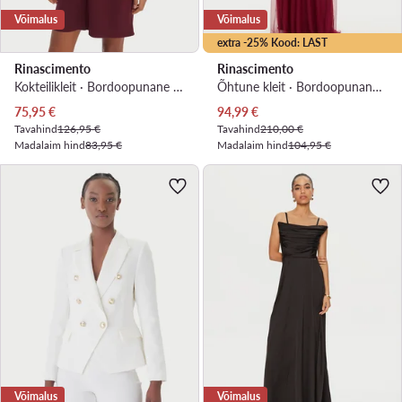
Võimalus
Võimalus
extra -25% Kood: LAST
Rinascimento
Rinascimento
Kokteilikleit · Bordoopunane · Mini
Õhtune kleit · Bordoopunane · Maxi
Praegune hind
Praegune hind
75,95
€
94,99
€
Tavahind
126,95 €
Tavahind
210,00 €
Madalaim hind
83,95 €
Madalaim hind
104,95 €
Võimalus
Võimalus