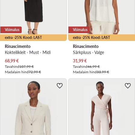
Võimalus
Võimalus
extra -25% Kood: LAST
extra -25% Kood: LAST
Rinascimento
Rinascimento
Kokteilikleit · Must · Midi
Särkpluus · Valge
Praegune hind
Praegune hind
68,99
€
31,99
€
Tavahind
107,99 €
Tavahind
46,99 €
Madalaim hind
72,99 €
Madalaim hind
33,99 €