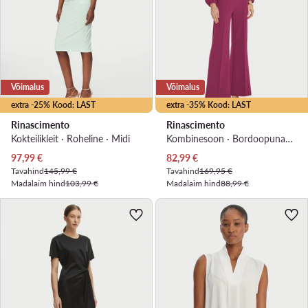
Võimalus
Võimalus
extra -25% Kood: LAST
extra -35% Kood: LAST
Rinascimento
Rinascimento
Kokteilikleit · Roheline · Midi
Kombinesoon · Bordoopunane · Pikkus 7/8
Praegune hind
Praegune hind
97,99
€
82,99
€
Tavahind
145,99 €
Tavahind
169,95 €
Madalaim hind
103,99 €
Madalaim hind
88,99 €