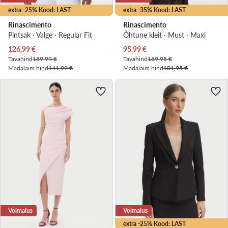
extra -25% Kood: LAST
extra -35% Kood: LAST
Rinascimento
Rinascimento
Pintsak · Valge · Regular Fit
Õhtune kleit · Must · Maxi
Praegune hind
Praegune hind
126,99
€
95,99
€
Tavahind
189,99 €
Tavahind
189,95 €
Madalaim hind
141,99 €
Madalaim hind
101,95 €
Võimalus
Võimalus
extra -25% Kood: LAST