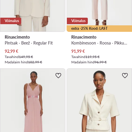
Võimalus
Võimalus
extra -25% Kood: LAST
Rinascimento
Rinascimento
Pintsak · Beež · Regular Fit
Kombinesoon · Roosa · Pikkus 7/8
Praegune hind
Praegune hind
92,99
€
91,99
€
Tavahind
149,95 €
Tavahind
119,95 €
Madalaim hind
102,99 €
Madalaim hind
96,99 €