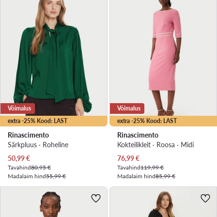
Võimalus
Võimalus
extra -25% Kood: LAST
extra -25% Kood: LAST
Rinascimento
Rinascimento
Särkpluus · Roheline
Kokteilikleit · Roosa · Midi
Praegune hind
Praegune hind
50,99
€
76,99
€
Tavahind
80,95 €
Tavahind
119,99 €
Madalaim hind
55,99 €
Madalaim hind
85,99 €