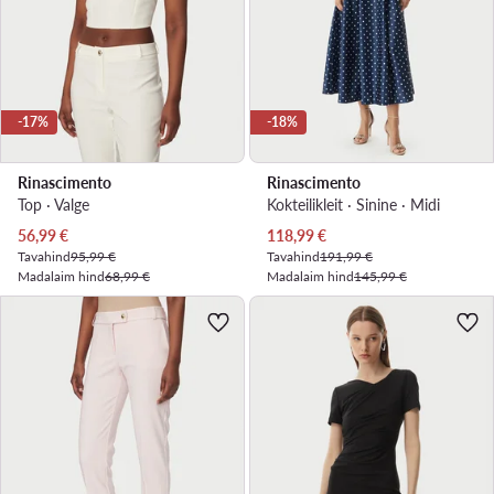
-17%
-18%
Rinascimento
Rinascimento
Top · Valge
Kokteilikleit · Sinine · Midi
Praegune hind
Praegune hind
56,99
€
118,99
€
Tavahind
95,99 €
Tavahind
191,99 €
Madalaim hind
68,99 €
Madalaim hind
145,99 €