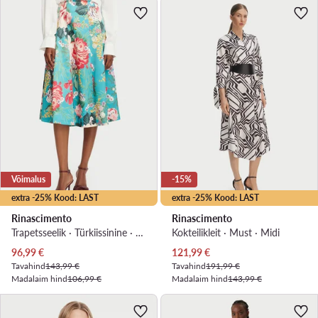
Võimalus
-15%
extra -25% Kood: LAST
extra -25% Kood: LAST
Rinascimento
Rinascimento
Trapetsseelik · Türkiissinine · Midi
Kokteilikleit · Must · Midi
Praegune hind
Praegune hind
96,99
€
121,99
€
Tavahind
143,99 €
Tavahind
191,99 €
Madalaim hind
106,99 €
Madalaim hind
143,99 €