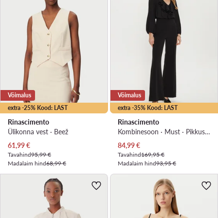
Võimalus
Võimalus
extra -25% Kood: LAST
extra -35% Kood: LAST
Rinascimento
Rinascimento
Ülikonna vest · Beež
Kombinesoon · Must · Pikkus 7/8
Praegune hind
Praegune hind
61,99
€
84,99
€
Tavahind
95,99 €
Tavahind
169,95 €
Madalaim hind
68,99 €
Madalaim hind
93,95 €