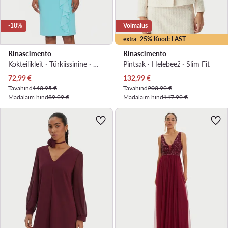
-18%
Võimalus
extra -25% Kood: LAST
Rinascimento
Rinascimento
Kokteilikleit · Türkiissinine · Midi
Pintsak · Helebeež · Slim Fit
Praegune hind
Praegune hind
72,99
€
132,99
€
Tavahind
143,95 €
Tavahind
203,99 €
Madalaim hind
89,99 €
Madalaim hind
147,99 €