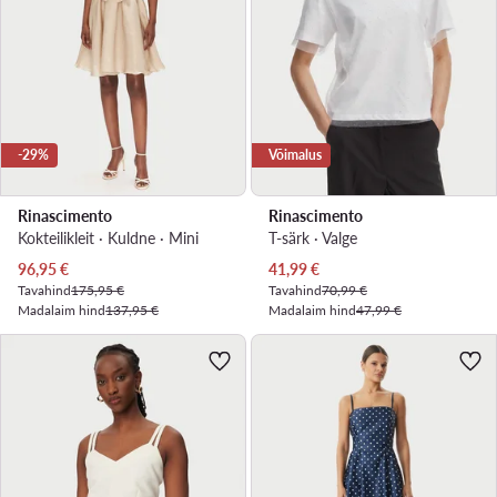
-29%
Võimalus
Rinascimento
Rinascimento
Kokteilikleit · Kuldne · Mini
T-särk · Valge
Praegune hind
Praegune hind
96,95
€
41,99
€
Tavahind
175,95 €
Tavahind
70,99 €
Madalaim hind
137,95 €
Madalaim hind
47,99 €