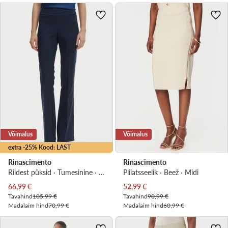
Võimalus
Võimalus
extra -25% Kood: LAST
Rinascimento
Rinascimento
Riidest püksid · Tumesinine · Slim Fit
Pliiatsseelik · Beež · Midi
Praegune hind
Praegune hind
66,99
€
52,99
€
Tavahind
105,99 €
Tavahind
90,99 €
Madalaim hind
70,99 €
Madalaim hind
60,99 €