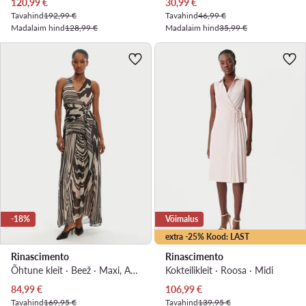
Praegune hind
Praegune hind
120,99
€
30,99
€
Tavahind
192,99 €
Tavahind
46,99 €
Madalaim hind
128,99 €
Madalaim hind
35,99 €
-18%
Võimalus
extra -25% Kood: LAST
Rinascimento
Rinascimento
Õhtune kleit · Beež · Maxi, Asümmeetriline
Kokteilikleit · Roosa · Midi
Praegune hind
Praegune hind
84,99
€
106,99
€
Tavahind
169,95 €
Tavahind
139,95 €