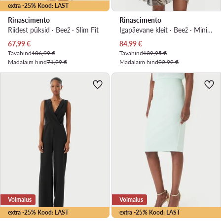
extra -25% Kood: LAST
Rinascimento
Rinascimento
Riidest püksid · Beež · Slim Fit
Igapäevane kleit · Beež · Mini, Asümmeetriline
Praegune hind
Praegune hind
67,99
€
84,99
€
Tavahind
106,99 €
Tavahind
139,95 €
Madalaim hind
71,99 €
Madalaim hind
92,99 €
Võimalus
Võimalus
extra -25% Kood: LAST
extra -25% Kood: LAST