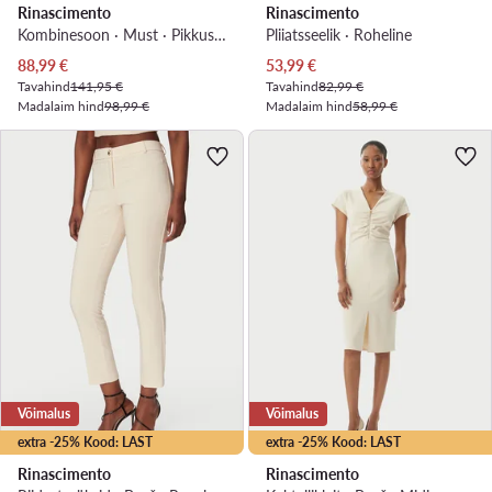
Rinascimento
Rinascimento
Kombinesoon · Must · Pikkus 7/8
Pliiatsseelik · Roheline
Praegune hind
Praegune hind
88,99
€
53,99
€
Tavahind
141,95 €
Tavahind
82,99 €
Madalaim hind
98,99 €
Madalaim hind
58,99 €
Võimalus
Võimalus
extra -25% Kood: LAST
extra -25% Kood: LAST
Rinascimento
Rinascimento