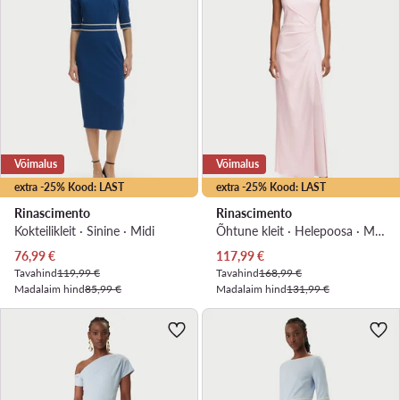
Võimalus
Võimalus
extra -25% Kood: LAST
extra -25% Kood: LAST
Rinascimento
Rinascimento
Kokteilikleit · Sinine · Midi
Õhtune kleit · Heleроosa · Maxi
Praegune hind
Praegune hind
76,99
€
117,99
€
Tavahind
119,99 €
Tavahind
168,99 €
Madalaim hind
85,99 €
Madalaim hind
131,99 €