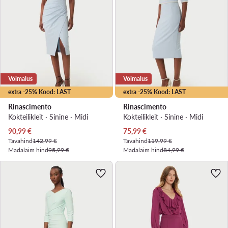
Võimalus
Võimalus
extra -25% Kood: LAST
extra -25% Kood: LAST
Rinascimento
Rinascimento
Kokteilikleit · Sinine · Midi
Kokteilikleit · Sinine · Midi
Praegune hind
Praegune hind
90,99
€
75,99
€
Tavahind
142,99 €
Tavahind
119,99 €
Madalaim hind
95,99 €
Madalaim hind
84,99 €