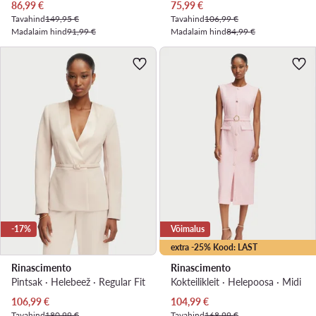
Praegune hind
Praegune hind
86,99
€
75,99
€
Tavahind
149,95 €
Tavahind
106,99 €
Madalaim hind
91,99 €
Madalaim hind
84,99 €
-17%
Võimalus
extra -25% Kood: LAST
Rinascimento
Rinascimento
Pintsak · Helebeež · Regular Fit
Kokteilikleit · Heleроosa · Midi
Praegune hind
Praegune hind
106,99
€
104,99
€
Tavahind
180,99 €
Tavahind
168,99 €