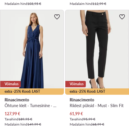
Madalaim hind
103,95 €
Madalaim hind
112,99 €
Võimalus
Võimalus
extra -25% Kood: LAST
extra -25% Kood: LAST
Rinascimento
Rinascimento
Õhtune kleit · Tumesinine · Maxi, Asümmeetriline
Riidest püksid · Must · Slim Fit
Praegune hind
Praegune hind
127,99
€
61,99
€
Tavahind
189,95 €
Tavahind
95,99 €
Madalaim hind
149,99 €
Madalaim hind
68,99 €