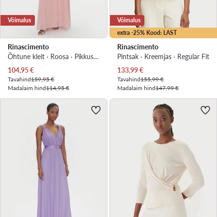
Võimalus
Võimalus
extra -25% Kood: LAST
Rinascimento
Rinascimento
Õhtune kleit · Roosa · Pikkus 7/8, Asümmeetriline
Pintsak · Kreemjas · Regular Fit
Praegune hind
Praegune hind
104,95
€
133,99
€
Tavahind
159,95 €
Tavahind
155,99 €
Madalaim hind
114,95 €
Madalaim hind
147,99 €