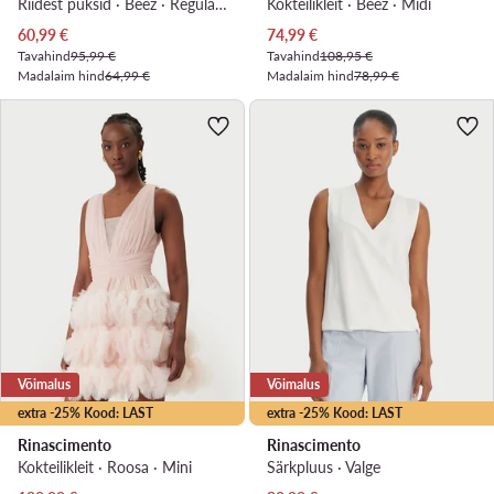
Riidest püksid · Beež · Regular Fit
Kokteilikleit · Beež · Midi
Praegune hind
Praegune hind
60,99
€
74,99
€
Tavahind
95,99 €
Tavahind
108,95 €
Madalaim hind
64,99 €
Madalaim hind
78,99 €
Võimalus
Võimalus
extra -25% Kood: LAST
extra -25% Kood: LAST
Rinascimento
Rinascimento
Kokteilikleit · Roosa · Mini
Särkpluus · Valge