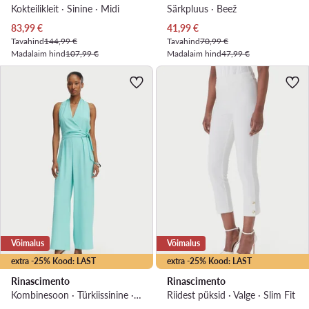
Kokteilikleit · Sinine · Midi
Särkpluus · Beež
Praegune hind
Praegune hind
83,99
€
41,99
€
Tavahind
144,99 €
Tavahind
70,99 €
Madalaim hind
107,99 €
Madalaim hind
47,99 €
Võimalus
Võimalus
extra -25% Kood: LAST
extra -25% Kood: LAST
Rinascimento
Rinascimento
Kombinesoon · Türkiissinine · Pikkus 7/8
Riidest püksid · Valge · Slim Fit