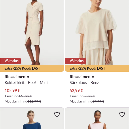
Võimalus
Võimalus
extra -25% Kood: LAST
extra -25% Kood: LAST
Rinascimento
Rinascimento
Kokteilikleit · Beež · Midi
Särkpluus · Beež
Praegune hind
Praegune hind
105,99
€
52,99
€
Tavahind
168,99 €
Tavahind
83,99 €
Madalaim hind
112,99 €
Madalaim hind
57,99 €