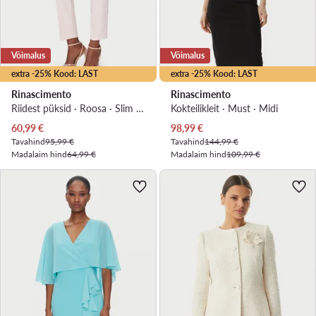
Võimalus
Võimalus
extra -25% Kood: LAST
extra -25% Kood: LAST
Rinascimento
Rinascimento
Riidest püksid · Roosa · Slim Fit
Kokteilikleit · Must · Midi
Praegune hind
Praegune hind
60,99
€
98,99
€
Tavahind
95,99 €
Tavahind
144,99 €
Madalaim hind
64,99 €
Madalaim hind
109,99 €