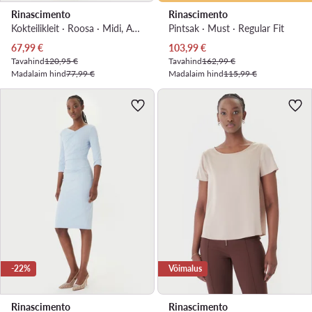
Rinascimento
Rinascimento
Kokteilikleit · Roosa · Midi, Asümmeetriline
Pintsak · Must · Regular Fit
Praegune hind
Praegune hind
67,99
€
103,99
€
Tavahind
120,95 €
Tavahind
162,99 €
Madalaim hind
77,99 €
Madalaim hind
115,99 €
-22%
Võimalus
Rinascimento
Rinascimento