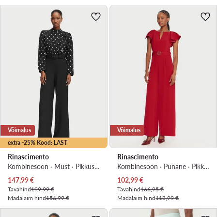
Võimalus
Võimalus
extra -25% Kood: LAST
Rinascimento
Rinascimento
Kombinesoon · Must · Pikkus 7/8
Kombinesoon · Punane · Pikkus 7/8
Praegune hind
Praegune hind
147,99
€
102,99
€
Tavahind
199,99 €
Tavahind
166,95 €
Madalaim hind
156,99 €
Madalaim hind
113,99 €