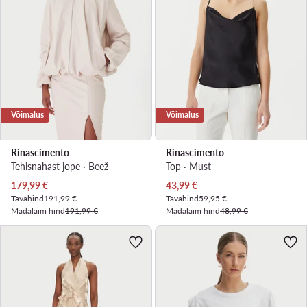
Võimalus
Võimalus
Rinascimento
Rinascimento
Tehisnahast jope · Beež
Top · Must
Praegune hind
Praegune hind
179,99
€
43,99
€
Tavahind
191,99 €
Tavahind
59,95 €
Madalaim hind
191,99 €
Madalaim hind
48,99 €