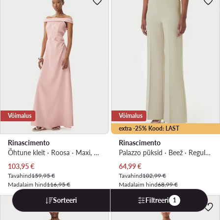
Võimalus
Võimalus
extra -25% Kood: LAST
Rinascimento
Rinascimento
Õhtune kleit · Roosa · Maxi, Asümmeetriline
Palazzo püksid · Beež · Regular Fit
Praegune hind
Praegune hind
103,95
€
64,99
€
Tavahind
159,95 €
Tavahind
102,99 €
Madalaim hind
116,95 €
Madalaim hind
68,99 €
Sorteeri
Filtreeri
1