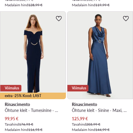
Madalaim hind
128,99 €
Madalaim hind
119,99 €
Võimalus
Võimalus
extra -25% Kood: LAST
Rinascimento
Rinascimento
Õhtune kleit · Tumesinine · Maxi, Asümmeetriline
Õhtune kleit · Sinine · Maxi, Asümmeetriline
Praegune hind
Praegune hind
99,95
€
125,99
€
Tavahind
176,95 €
Tavahind
203,99 €
Madalaim hind
116,95 €
Madalaim hind
144,99 €