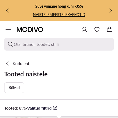
LIIGU PÕHISISU JUURDE
MINE OTSINGUSSE
Suve viimane hõng kuni -35%
NAISTELE
MEESTELE
KÄEKOTID
Otsi brändi, toodet, stiili
Koduleht
Tooted naistele
Rõivad
Tooted: 896
·
Valitud filtrid (2)