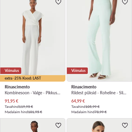
Võimalus
Võimalus
extra -25% Kood: LAST
Rinascimento
Rinascimento
Kombinesoon · Valge · Pikkus 7/8
Riidest püksid · Roheline · Slim Fit
Praegune hind
Praegune hind
91,95
€
64,99
€
Tavahind
119,95 €
Tavahind
105,99 €
Madalaim hind
101,95 €
Madalaim hind
73,99 €