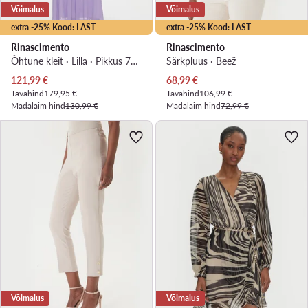
Võimalus
Võimalus
extra -25% Kood: LAST
extra -25% Kood: LAST
Rinascimento
Rinascimento
Õhtune kleit · Lilla · Pikkus 7/8, Asümmeetriline
Särkpluus · Beež
Praegune hind
Praegune hind
121,99
€
68,99
€
Tavahind
179,95 €
Tavahind
106,99 €
Madalaim hind
130,99 €
Madalaim hind
72,99 €
Võimalus
Võimalus