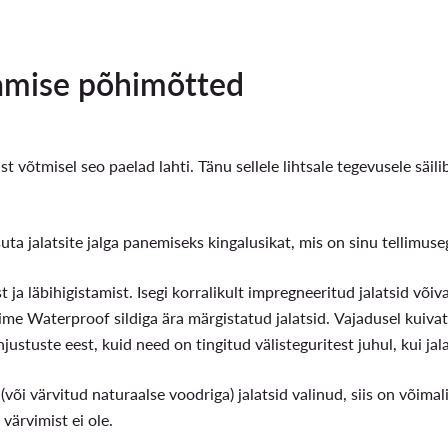
tamise põhimõtted
last võtmisel seo paelad lahti. Tänu sellele lihtsale tegevusele säi
uta jalatsite jalga panemiseks kingalusikat, mis on sinu tellimuse
st ja läbihigistamist. Isegi korralikult impregneeritud jalatsid võ
ime Waterproof sildiga ära märgistatud jalatsid. Vajadusel kuivat
justuste eest, kuid need on tingitud välisteguritest juhul, kui ja
(või värvitud naturaalse voodriga) jalatsid valinud, siis on võimal
 värvimist ei ole.