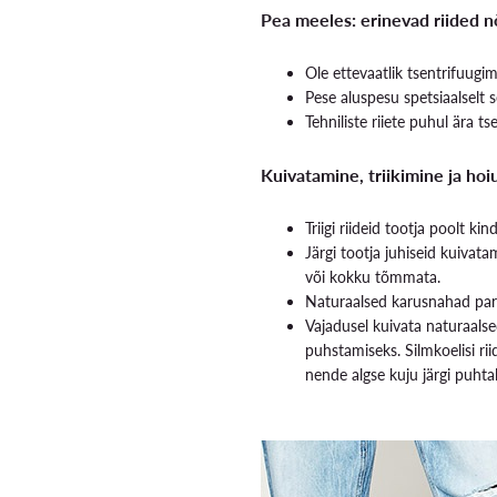
Pea meeles: erinevad riided n
Ole ettevaatlik tsentrifuugim
Pese aluspesu spetsiaalselt s
Tehniliste riiete puhul ära ts
Kuivatamine, triikimine ja ho
Triigi riideid tootja poolt ki
Järgi tootja juhiseid kuivat
või kokku tõmmata.
Naturaalsed karusnahad pare
Vajadusel kuivata naturaals
puhstamiseks. Silmkoelisi ri
nende algse kuju järgi puhtale