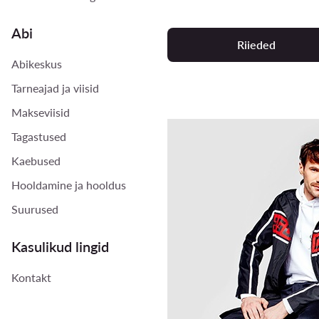
Abi
Riieded
Abikeskus
Tarneajad ja viisid
Makseviisid
Tagastused
Kaebused
Hooldamine ja hooldus
Suurused
Kasulikud lingid
Kontakt