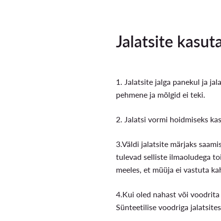
Jalatsite kasu
1. Jalatsite jalga panekul ja ja
pehmene ja mõlgid ei teki.
2. Jalatsi vormi hoidmiseks kas
3.Väldi jalatsite märjaks saami
tulevad selliste ilmaoludega to
meeles, et müüja ei vastuta kah
4.Kui oled nahast või voodrita 
Sünteetilise voodriga jalatsites