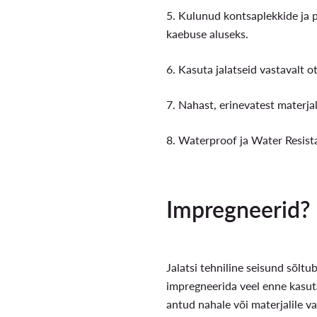
5. Kulunud kontsaplekkide ja p
kaebuse aluseks.
6. Kasuta jalatseid vastavalt o
7. Nahast, erinevatest materja
8. Waterproof ja Water Resista
Impregneerid? 
Jalatsi tehniline seisund sõltu
impregneerida veel enne kasut
antud nahale või materjalile va