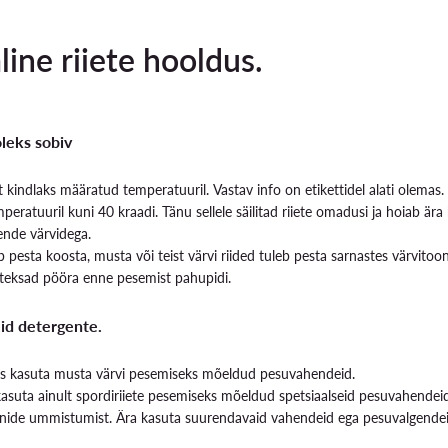
line riiete hooldus.
leks sobiv
lt kindlaks määratud temperatuuril. Vastav info on etikettidel alati olemas.
temperatuuril kuni 40 kraadi. Tänu sellele säilitad riiete omadusi ja hoiab 
nende värvidega.
eb pesta koosta, musta või teist värvi riided tuleb pesta sarnastes värvitoon
teksad pööra enne pesemist pahupidi.
id detergente.
eks kasuta musta värvi pesemiseks mõeldud pesuvahendeid.
 kasuta ainult spordiriiete pesemiseks mõeldud spetsiaalseid pesuvahendeid
nide ummistumist. Ära kasuta suurendavaid vahendeid ega pesuvalgendeid 