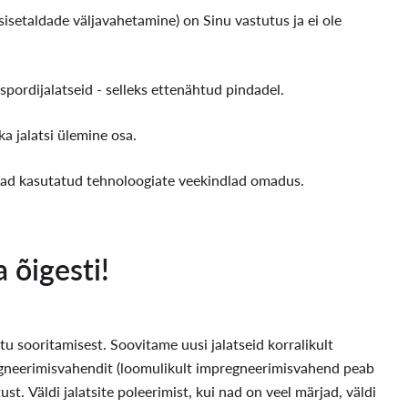
sisetaldade väljavahetamine) on Sinu vastutus ja ei ole
 spordijalatseid - selleks ettenähtud pindadel.
a jalatsi ülemine osa.
livad kasutatud tehnoloogiate veekindlad omadus.
 õigesti!
tu sooritamisest. Soovitame uusi jalatseid korralikult
regneerimisvahendit (loomulikult impregneerimisvahend peab
st. Väldi jalatsite poleerimist, kui nad on veel märjad, väldi