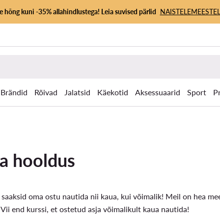
 hõng kuni -35% allahindlustega! Leia suvised pärlid
NAISTELE
MEESTEL
Brändid
Rõivad
Jalatsid
Käekotid
Aksessuaarid
Sport
P
a hooldus
saaksid oma ostu nautida nii kaua, kui võimalik! Meil on hea mee
ii end kurssi, et ostetud asja võimalikult kaua nautida!