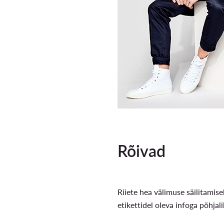
Rõivad
Riiete hea välimuse säilitamise
etikettidel oleva infoga põhjal