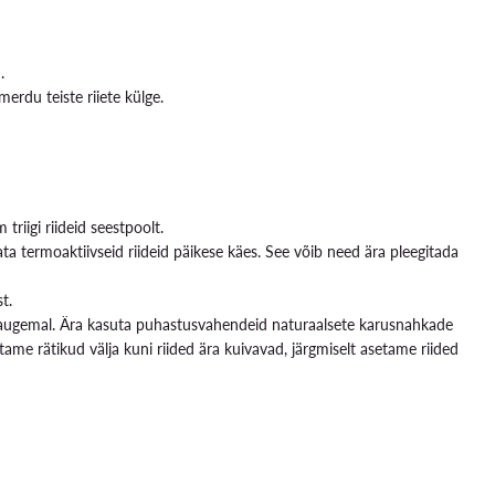
.
erdu teiste riiete külge.
triigi riideid seestpoolt.
ta termoaktiivseid riideid päikese käes. See võib need ära pleegitada
t.
kaugemal. Ära kasuta puhastusvahendeid naturaalsete karusnahkade
tame rätikud välja kuni riided ära kuivavad, järgmiselt asetame riided