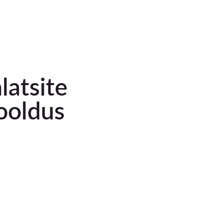
alatsite
ooldus