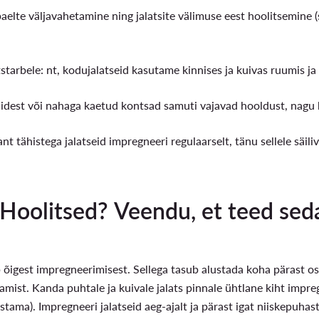
aelte väljavahetamine ning jalatsite välimuse eest hoolitsemine (
tstarbele: nt, kodujalatseid kasutame kinnises ja kuivas ruumis ja
lidest või nahaga kaetud kontsad samuti vajavad hooldust, nagu k
nt tähistega jalatseid impregneeri regulaarselt, tänu sellele säi
Hoolitsed? Veendu, et teed seda
b õigest impregneerimisest. Sellega tasub alustada koha pärast os
amist. Kanda puhtale ja kuivale jalats pinnale ühtlane kiht imp
stama). Impregneeri jalatseid aeg-ajalt ja pärast igat niiskepuhastu