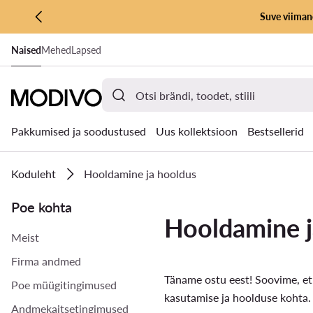
Suve viimane
LIIGU PÕHISISU JUURDE
Naised
Mehed
Lapsed
MINE OTSINGUSSE
Pakkumised ja soodustused
Uus kollektsioon
Bestsellerid
Koduleht
Hooldamine ja hooldus
Poe kohta
Hooldamine j
Meist
Firma andmed
Täname ostu eest! Soovime, et 
Poe müügitingimused
kasutamise ja hoolduse kohta. V
Andmekaitsetingimused