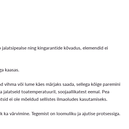
lib jalatsipealse ning kingarantide kõvadus, elemendid ei
ga kaasas.
ivad vihma või lume käes märjaks saada, sellega kõige paremini
a jalatseid toatemperatuuril, soojaallikatest eemal. Pea
latsid ei ole mõeldud sellistes ilmaoludes kasutamiseks.
ik ka värvimine. Tegemist on loomuliku ja ajutise protsessiga.