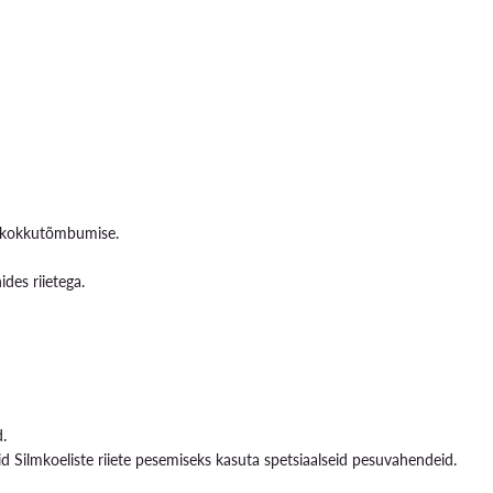
ära kokkutõmbumise.
ides riietega.
.
Silmkoeliste riiete pesemiseks kasuta spetsiaalseid pesuvahendeid.