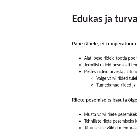
Edukas ja turva
Pane tähele, et temperatuur o
Alati pese riideid tootja poo
Termilisi riideid pese alati 
Pestes riideid arvesta alati 
Valge värvi riided tul
Tumedamad riided ja 
Riiete pesemiseks kasuta õige
Musta värvi riiete pesemis
Tehniliste riiete pesemiseks
Tänu sellele väldid membraa