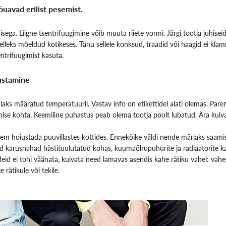
õuavad erilist pesemist.
isega. Liigne tsentrifuugimine võib muuta riiete vormi. Järgi tootja juhiseid
elleks mõeldud kotikeses. Tänu sellele konksud, traadid või haagid ei klamm
entrifuugimist kasuta.
iustamine
ndlaks määratud temperatuuril. Vastav info on etikettidel alati olemas. Parem 
amise kohta. Keemiline puhastus peab olema tootja poolt lubatud, Ära kuiva
m hoiustada puuvillastes kottides. Ennekõike väldi nende märjaks saamis
ed karusnahad hästituulutatud kohas, kuumaõhupuhurite ja radiaatorite 
ideid ei tohi väänata, kuivata need lamavas asendis kahe rätiku vahel: vahe
 rätikule või tekile.