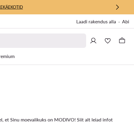
E
KÄEKOTID
Laadi rakendus alla
Abi
remium
l, et Sinu moevalikuks on MODIVO! Siit alt leiad infot