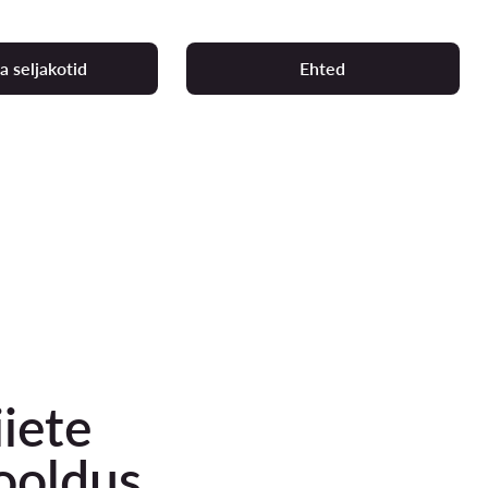
a seljakotid
Ehted
iiete
ooldus