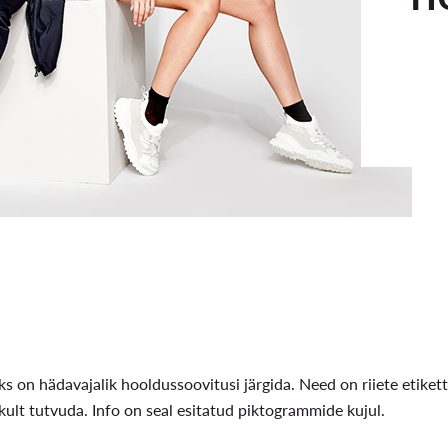
ks on hädavajalik hooldussoovitusi järgida. Need on riiete etiket
ikult tutvuda. Info on seal esitatud piktogrammide kujul.