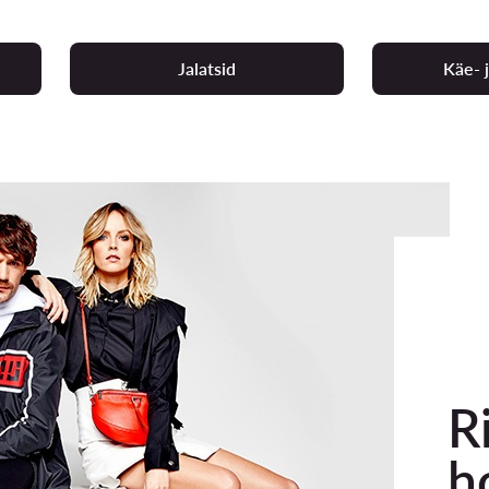
Jalatsid
Käe- j
R
h