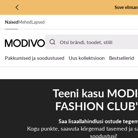
Suve viimane
LIIGU PÕHISISU JUURDE
Naised
Mehed
Lapsed
MINE OTSINGUSSE
Pakkumised ja soodustused
Uus kollektsioon
Bestsellerid
Teeni kasu MOD
FASHION CLUB'
Saa lisaallahindlusi ostude tegem
Kogu punkte, saavuta kõrgemad tasemed ja s
soodustusi!