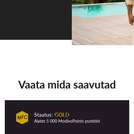
Vaata mida saavutad
Staatus:
GOLD
Alates 5 000 ModivoPoints punktist