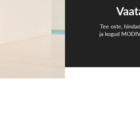
Vaata
Tee oste, hinda
ja kogud MODIV
Kuidas punkte koguda?