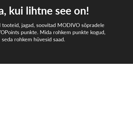
, kui lihtne see on!
d tooteid, jagad, soovitad MODIVO sõpradele
OPoints punkte. Mida rohkem punkte kogud,
seda rohkem hüvesid saad.