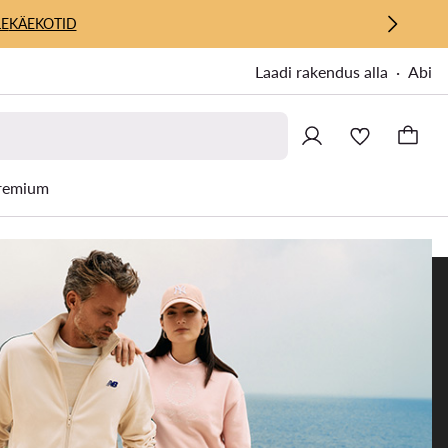
E
KÄEKOTID
Laadi rakendus alla
Abi
remium