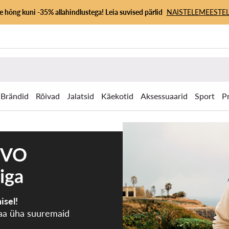
 hõng kuni -35% allahindlustega! Leia suvised pärlid
NAISTELE
MEESTEL
Brändid
Rõivad
Jalatsid
Käekotid
Aksessuaarid
Sport
P
IVO
iga
isel!
aa üha suuremaid