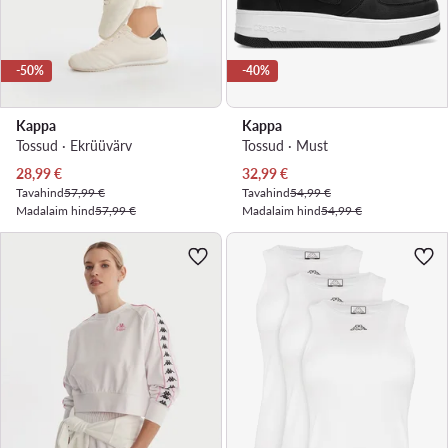
-50%
-40%
Kappa
Kappa
Tossud · Ekrüüvärv
Tossud · Must
Praegune hind
Praegune hind
28,99
€
32,99
€
Tavahind
57,99 €
Tavahind
54,99 €
Madalaim hind
57,99 €
Madalaim hind
54,99 €