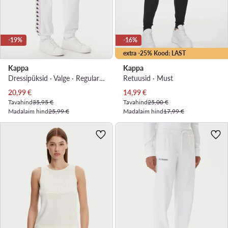
-19%
-16%
extra -25% Kood: LAST
Kappa
Kappa
Dressipüksid · Valge · Regular Fit
Retuusid · Must
Praegune hind
Praegune hind
20,99
€
14,99
€
Tavahind
35,95 €
Tavahind
25,00 €
Madalaim hind
25,99 €
Madalaim hind
17,99 €