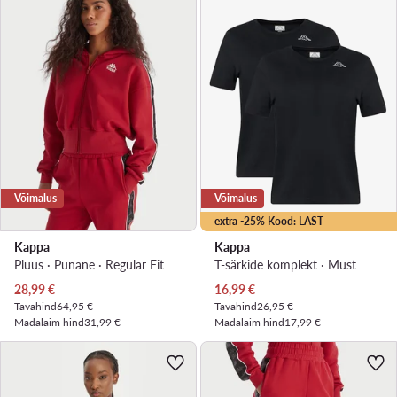
Võimalus
Võimalus
extra -25% Kood: LAST
Kappa
Kappa
Pluus · Punane · Regular Fit
T-särkide komplekt · Must
Praegune hind
Praegune hind
28,99
€
16,99
€
Tavahind
64,95 €
Tavahind
26,95 €
Madalaim hind
31,99 €
Madalaim hind
17,99 €