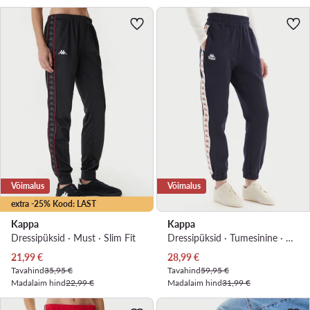
Võimalus
Võimalus
extra -25% Kood: LAST
Kappa
Kappa
Dressipüksid · Must · Slim Fit
Dressipüksid · Tumesinine · Regular Fit
Praegune hind
Praegune hind
21,99
€
28,99
€
Tavahind
35,95 €
Tavahind
59,95 €
Madalaim hind
22,99 €
Madalaim hind
31,99 €