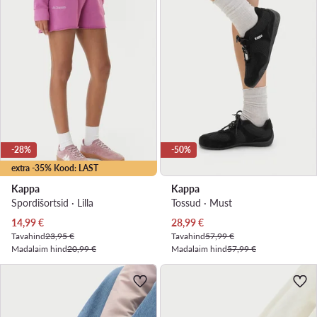
-28%
-50%
extra -35% Kood: LAST
Kappa
Kappa
Spordišortsid · Lilla
Tossud · Must
Praegune hind
Praegune hind
14,99
€
28,99
€
Tavahind
23,95 €
Tavahind
57,99 €
Madalaim hind
20,99 €
Madalaim hind
57,99 €