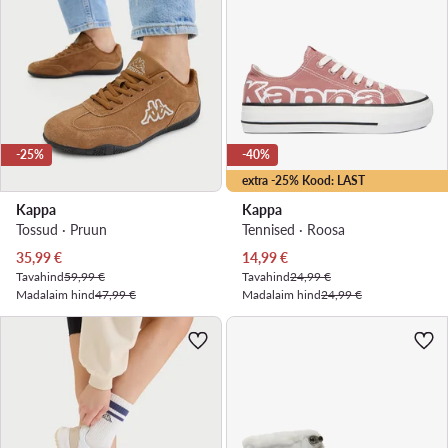
-25%
-40%
extra -25% Kood: LAST
Kappa
Kappa
Tossud · Pruun
Tennised · Roosa
Praegune hind
Praegune hind
35,99
€
14,99
€
Tavahind
59,99 €
Tavahind
24,99 €
Madalaim hind
47,99 €
Madalaim hind
24,99 €