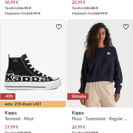
Praegune hind
Praegune hind
10,99
€
20,99
€
Tavahind
16,95 €
Tavahind
31,00 €
Madalaim hind
12,99 €
Madalaim hind
23,99 €
-40%
Võimalus
extra -25% Kood: LAST
Kappa
Kappa
Tennised · Must
Pluus · Tumesinine · Regular Fit
Praegune hind
Praegune hind
17,99
€
26,99
€
Tavahind
29,99 €
Tavahind
47,95 €