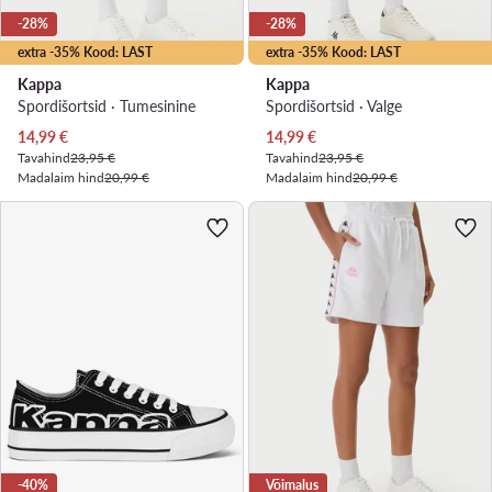
-28%
-28%
extra -35% Kood: LAST
extra -35% Kood: LAST
Kappa
Kappa
Spordišortsid · Tumesinine
Spordišortsid · Valge
Praegune hind
Praegune hind
14,99
€
14,99
€
Tavahind
23,95 €
Tavahind
23,95 €
Madalaim hind
20,99 €
Madalaim hind
20,99 €
-40%
Võimalus