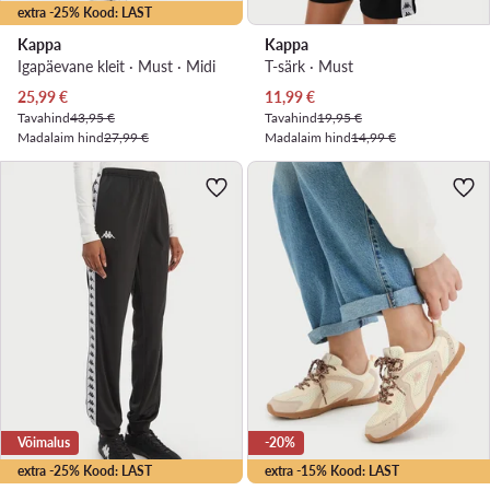
extra -25% Kood: LAST
Kappa
Kappa
Igapäevane kleit · Must · Midi
T-särk · Must
Praegune hind
Praegune hind
25,99
€
11,99
€
Tavahind
43,95 €
Tavahind
19,95 €
Madalaim hind
27,99 €
Madalaim hind
14,99 €
Võimalus
-20%
extra -25% Kood: LAST
extra -15% Kood: LAST