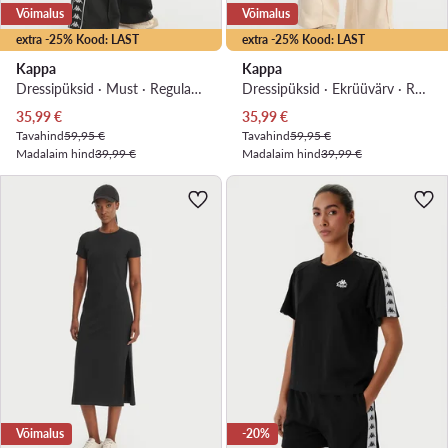
Võimalus
Võimalus
extra -25% Kood: LAST
extra -25% Kood: LAST
Kappa
Kappa
Dressipüksid · Must · Regular Fit
Dressipüksid · Ekrüüvärv · Regular Fit
Praegune hind
Praegune hind
35,99
€
35,99
€
Tavahind
59,95 €
Tavahind
59,95 €
Madalaim hind
39,99 €
Madalaim hind
39,99 €
Võimalus
-20%