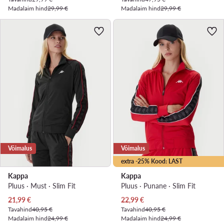
Madalaim hind
29,99 €
Madalaim hind
29,99 €
Võimalus
Võimalus
extra -25% Kood: LAST
Kappa
Kappa
Pluus · Must · Slim Fit
Pluus · Punane · Slim Fit
Praegune hind
Praegune hind
21,99
€
22,99
€
Tavahind
40,95 €
Tavahind
40,95 €
Madalaim hind
24,99 €
Madalaim hind
24,99 €