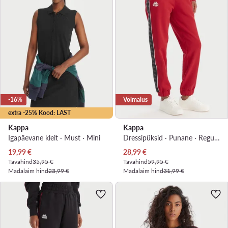
-16%
Võimalus
extra -25% Kood: LAST
Kappa
Kappa
Igapäevane kleit · Must · Mini
Dressipüksid · Punane · Regular Fit
Praegune hind
Praegune hind
19,99
€
28,99
€
Tavahind
35,95 €
Tavahind
59,95 €
Madalaim hind
23,99 €
Madalaim hind
31,99 €