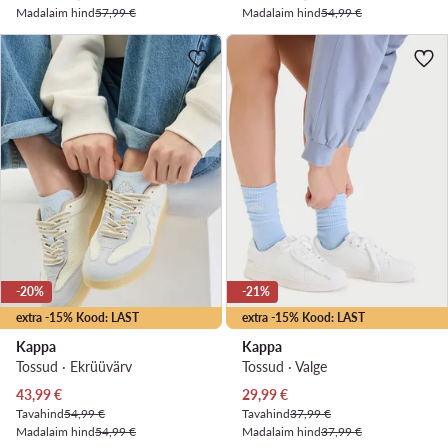
Madalaim hind
57,99 €
Madalaim hind
54,99 €
-20%
-21%
extra -15% Kood: LAST
extra -15% Kood: LAST
Kappa
Kappa
Tossud · Ekrüüvärv
Tossud · Valge
Praegune hind
Praegune hind
43,99
€
29,99
€
Tavahind
54,99 €
Tavahind
37,99 €
Madalaim hind
54,99 €
Madalaim hind
37,99 €