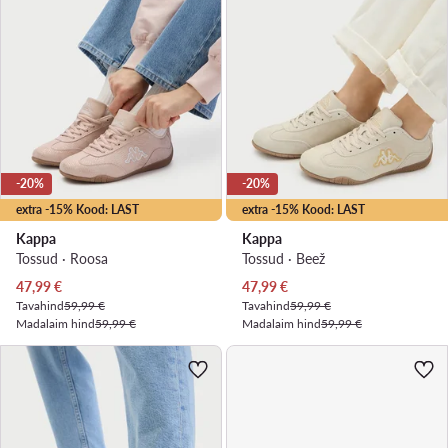
-20%
-20%
extra -15% Kood: LAST
extra -15% Kood: LAST
Kappa
Kappa
Tossud · Roosa
Tossud · Beež
Praegune hind
Praegune hind
47,99
€
47,99
€
Tavahind
59,99 €
Tavahind
59,99 €
Madalaim hind
59,99 €
Madalaim hind
59,99 €