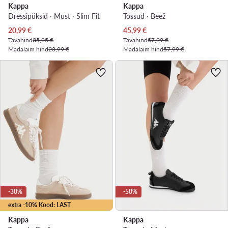
Kappa
Kappa
Dressipüksid · Must · Slim Fit
Tossud · Beež
Praegune hind
Praegune hind
20,99
€
45,99
€
Tavahind
35,95 €
Tavahind
57,99 €
Madalaim hind
23,99 €
Madalaim hind
57,99 €
-30%
-50%
extra -10% Kood: LAST
Kappa
Kappa