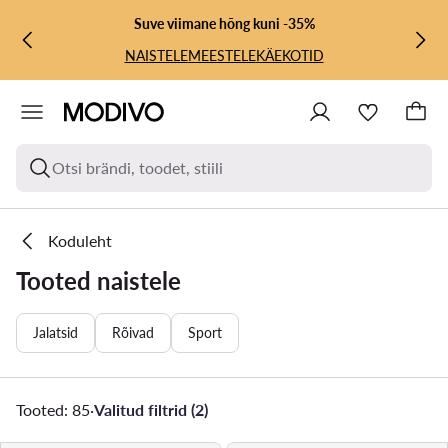
LIIGU PÕHISISU JUURDE
MINE OTSINGUSSE
Suve viimane hõng kuni -35%
NAISTELE
MEESTELE
KÄEKOTID
Otsi brändi, toodet, stiili
Koduleht
Tooted naistele
Jalatsid
Rõivad
Sport
Tooted: 85
·
Valitud filtrid (2)