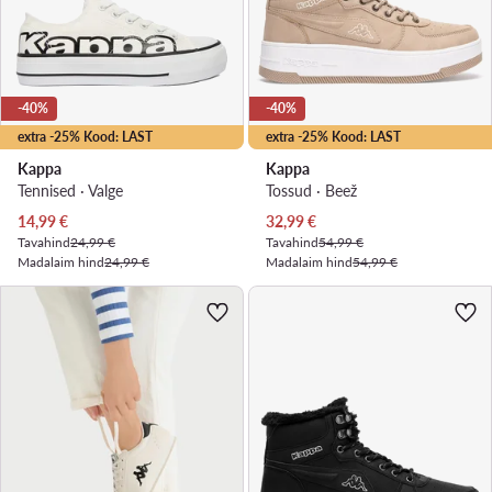
-40%
-40%
extra -25% Kood: LAST
extra -25% Kood: LAST
Kappa
Kappa
Tennised · Valge
Tossud · Beež
Praegune hind
Praegune hind
14,99
€
32,99
€
Tavahind
24,99 €
Tavahind
54,99 €
Madalaim hind
24,99 €
Madalaim hind
54,99 €