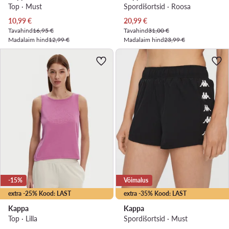
Top · Must
Spordišortsid · Roosa
Praegune hind
Praegune hind
10,99
€
20,99
€
Tavahind
16,95 €
Tavahind
31,00 €
Madalaim hind
12,99 €
Madalaim hind
23,99 €
-15%
Võimalus
extra -25% Kood: LAST
extra -35% Kood: LAST
Kappa
Kappa
Top · Lilla
Spordišortsid · Must