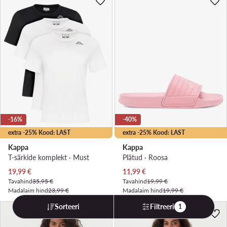
-16%
-40%
extra -25% Kood: LAST
extra -25% Kood: LAST
Kappa
Kappa
T-särkide komplekt · Must
Plätud · Roosa
Praegune hind
Praegune hind
19,99
€
11,99
€
Tavahind
35,95 €
Tavahind
19,99 €
Madalaim hind
23,99 €
Madalaim hind
19,99 €
Sorteeri
Filtreeri
1