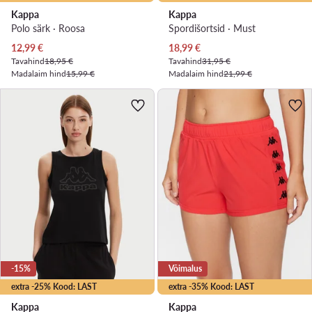
Kappa
Kappa
Polo särk · Roosa
Spordišortsid · Must
Praegune hind
Praegune hind
12,99
€
18,99
€
Tavahind
18,95 €
Tavahind
31,95 €
Madalaim hind
15,99 €
Madalaim hind
21,99 €
-15%
Võimalus
extra -25% Kood: LAST
extra -35% Kood: LAST
Kappa
Kappa