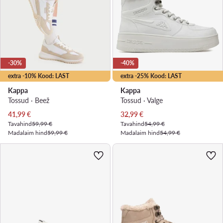
-30%
-40%
extra -10% Kood: LAST
extra -25% Kood: LAST
Kappa
Kappa
Tossud · Beež
Tossud · Valge
Praegune hind
Praegune hind
41,99
€
32,99
€
Tavahind
59,99 €
Tavahind
54,99 €
Madalaim hind
59,99 €
Madalaim hind
54,99 €