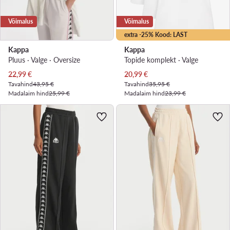
Võimalus
Võimalus
extra -25% Kood: LAST
Kappa
Kappa
Pluus · Valge · Oversize
Topide komplekt · Valge
Praegune hind
Praegune hind
22,99
€
20,99
€
Tavahind
43,95 €
Tavahind
35,95 €
Madalaim hind
25,99 €
Madalaim hind
23,99 €