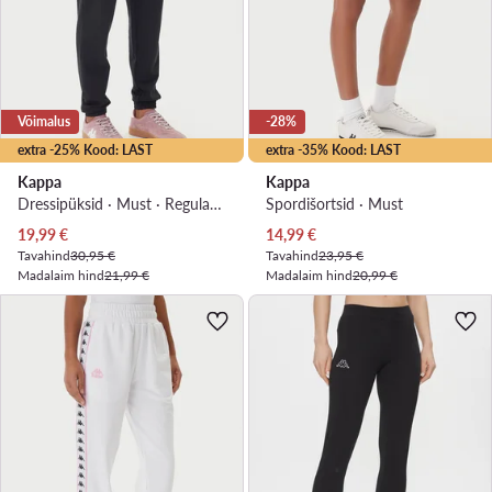
Võimalus
-28%
extra -25% Kood: LAST
extra -35% Kood: LAST
Kappa
Kappa
Dressipüksid · Must · Regular Fit
Spordišortsid · Must
Praegune hind
Praegune hind
19,99
€
14,99
€
Tavahind
30,95 €
Tavahind
23,95 €
Madalaim hind
21,99 €
Madalaim hind
20,99 €