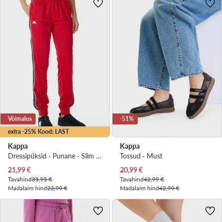
Võimalus
-51%
extra -25% Kood: LAST
Kappa
Kappa
Dressipüksid · Punane · Slim Fit
Tossud · Must
Praegune hind
Praegune hind
21,99
€
20,99
€
Tavahind
35,95 €
Tavahind
42,99 €
Madalaim hind
22,99 €
Madalaim hind
42,99 €