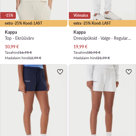
-15%
Võimalus
extra -25% Kood: LAST
extra -25% Kood: LAST
Kappa
Kappa
Top · Ekrüüvärv
Dressipüksid · Valge · Regular Fit
Praegune hind
Praegune hind
10,99
€
19,99
€
Tavahind
16,95 €
Tavahind
30,95 €
Madalaim hind
12,99 €
Madalaim hind
21,99 €