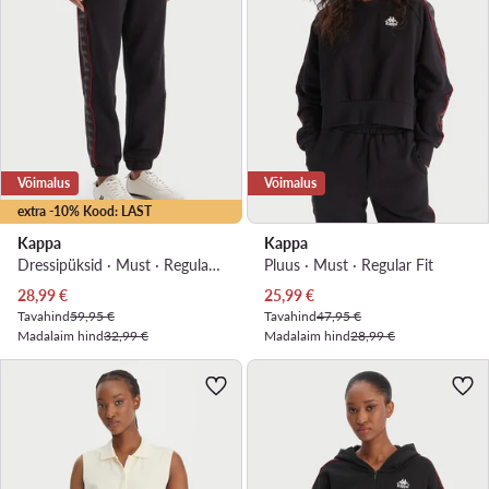
Võimalus
Võimalus
extra -10% Kood: LAST
Kappa
Kappa
Dressipüksid · Must · Regular Fit
Pluus · Must · Regular Fit
Praegune hind
Praegune hind
28,99
€
25,99
€
Tavahind
59,95 €
Tavahind
47,95 €
Madalaim hind
32,99 €
Madalaim hind
28,99 €