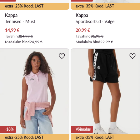
extra -25% Kood: LAST
extra -35% Kood: LAST
Kappa
Kappa
Tennised · Must
Spordišortsid · Valge
Praegune hind
Praegune hind
14,99
€
20,99
€
Tavahind
24,99 €
Tavahind
31,95 €
Madalaim hind
24,99 €
Madalaim hind
22,99 €
-18%
Võimalus
extra -25% Kood: LAST
extra -35% Kood: LAST