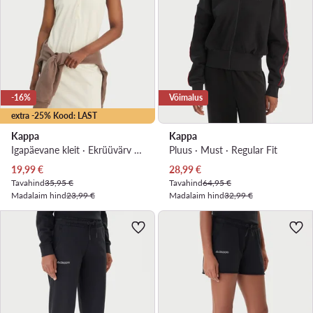
-16%
Võimalus
extra -25% Kood: LAST
Kappa
Kappa
Igapäevane kleit · Ekrüüvärv · Mini
Pluus · Must · Regular Fit
Praegune hind
Praegune hind
19,99
€
28,99
€
Tavahind
35,95 €
Tavahind
64,95 €
Madalaim hind
23,99 €
Madalaim hind
32,99 €