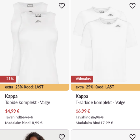
-21%
Võimalus
extra -25% Kood: LAST
extra -25% Kood: LAST
Kappa
Kappa
Topide komplekt · Valge
T-särkide komplekt · Valge
Praegune hind
Praegune hind
14,99
€
16,99
€
Tavahind
26,95 €
Tavahind
26,95 €
Madalaim hind
18,99 €
Madalaim hind
17,99 €