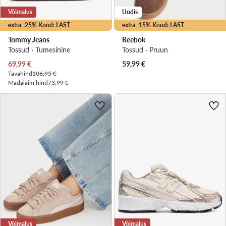
Võimalus
Uudis
extra -25% Kood: LAST
extra -15% Kood: LAST
Tommy Jeans
Reebok
Tossud · Tumesinine
Tossud · Pruun
Praegune hind
69,99
€
59,99
€
Tavahind
106,95 €
Madalaim hind
73,99 €
Võimalus
Võimalus