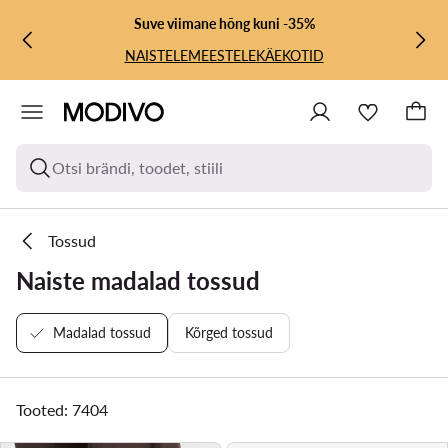
LIIGU PÕHISISU JUURDE
MINE OTSINGUSSE
Suve viimane hõng kuni -35%
NAISTELE
MEESTELE
KÄEKOTID
Otsi brändi, toodet, stiili
Tossud
Naiste madalad tossud
Madalad tossud
Kõrged tossud
Tooted: 7404