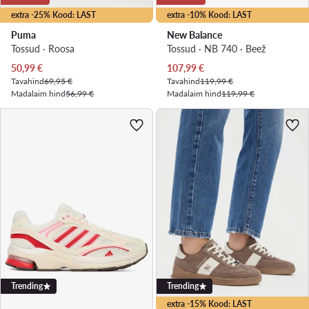
extra -25% Kood: LAST
extra -10% Kood: LAST
Puma
New Balance
Tossud · Roosa
Tossud · NB 740 · Beež
Praegune hind
Praegune hind
50,99
€
107,99
€
Tavahind
69,95 €
Tavahind
119,99 €
Madalaim hind
56,99 €
Madalaim hind
119,99 €
Trending
Trending
extra -15% Kood: LAST