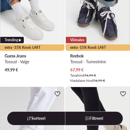
Trending
Võimalus
extra -15% Kood: LAST
extra -15% Kood: LAST
Guess Jeans
Reebok
Tossud · Valge
Tossud · Tumesinine
Praegune hind
49,99
€
67,99
€
Tavahind
74,99 €
Madalaim hind
74,99 €
Sorteeri
Filtreeri