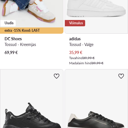
Uudis
Võimalus
extra -15% Kood: LAST
DC Shoes
adidas
Tossud · Kreemjas
Tossud · Valge
Praegune hind
69,99
€
35,99
€
Tavahind
39,99 €
Madalaim hind
39,99 €