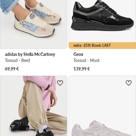
extra -25% Kood: LAST
adidas by Stella McCartney
Geox
Tossud · Beež
Tossud · Must
69,99
€
139,99
€