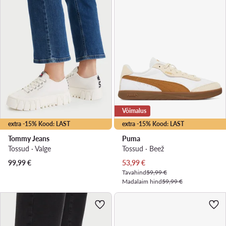
Võimalus
extra -15% Kood: LAST
extra -15% Kood: LAST
Tommy Jeans
Puma
Tossud · Valge
Tossud · Beež
Praegune hind
99,99
€
53,99
€
Tavahind
59,99 €
Madalaim hind
59,99 €