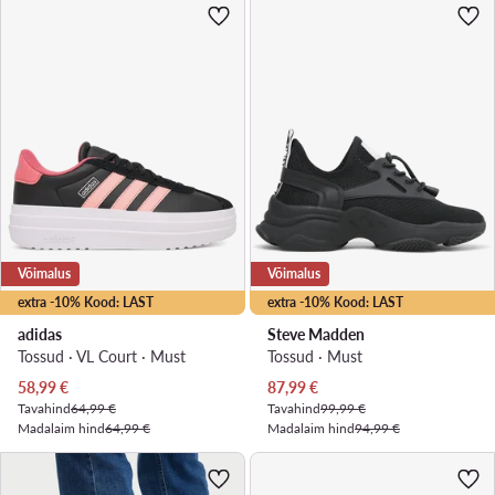
Võimalus
Võimalus
extra -10% Kood: LAST
extra -10% Kood: LAST
adidas
Steve Madden
Tossud · VL Court · Must
Tossud · Must
Praegune hind
Praegune hind
58,99
€
87,99
€
Tavahind
64,99 €
Tavahind
99,99 €
Madalaim hind
64,99 €
Madalaim hind
94,99 €