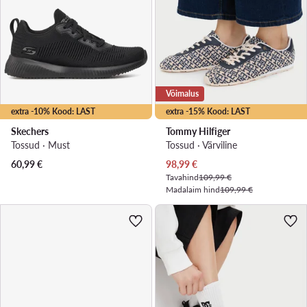
Võimalus
extra -10% Kood: LAST
extra -15% Kood: LAST
Skechers
Tommy Hilfiger
Tossud · Must
Tossud · Värviline
Praegune hind
60,99
€
98,99
€
Tavahind
109,99 €
Madalaim hind
109,99 €