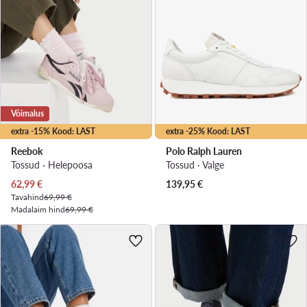
Võimalus
extra -15% Kood: LAST
extra -25% Kood: LAST
Reebok
Polo Ralph Lauren
Tossud · Heleроosa
Tossud · Valge
Praegune hind
62,99
€
139,95
€
Tavahind
69,99 €
Madalaim hind
69,99 €