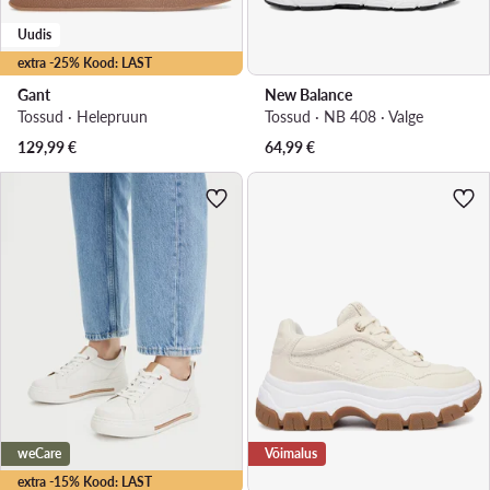
Uudis
extra -25% Kood: LAST
Gant
New Balance
Tossud · Helepruun
Tossud · NB 408 · Valge
129,99
€
64,99
€
weCare
Võimalus
extra -15% Kood: LAST