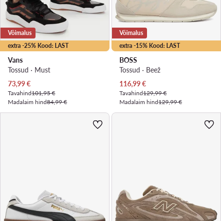
Võimalus
Võimalus
extra -25% Kood: LAST
extra -15% Kood: LAST
Vans
BOSS
Tossud · Must
Tossud · Beež
Praegune hind
Praegune hind
73,99
€
116,99
€
Tavahind
101,95 €
Tavahind
129,99 €
Madalaim hind
84,99 €
Madalaim hind
129,99 €