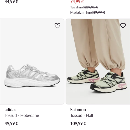
Praegune hind
44,99
€
74,99
€
Tavahind
129,95 €
Madalaim hind
87,99 €
adidas
Salomon
Tossud · Hõbedane
Tossud · Hall
49,99
€
109,99
€