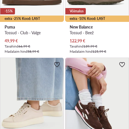
-15%
Võimalus
extra -25% Kood: LAST
extra -10% Kood: LAST
Puma
New Balance
Tossud · Club · Valge
Tossud · Beež
Praegune hind
Praegune hind
49,99
€
122,99
€
Tavahind
66,99 €
Tavahind
139,99 €
Madalaim hind
58,99 €
Madalaim hind
125,99 €