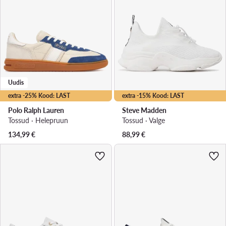
Uudis
extra -25% Kood: LAST
extra -15% Kood: LAST
Polo Ralph Lauren
Steve Madden
Tossud · Helepruun
Tossud · Valge
134,99
€
88,99
€