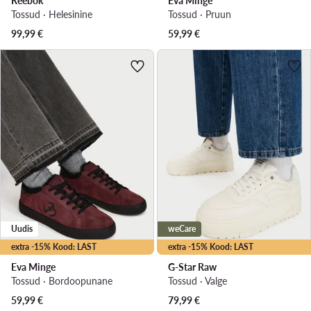
Reebok
Eva Minge
Tossud · Helesinine
Tossud · Pruun
99,99
€
59,99
€
Uudis
weCare
extra -15% Kood: LAST
extra -15% Kood: LAST
Eva Minge
G-Star Raw
Tossud · Bordoopunane
Tossud · Valge
59,99
€
79,99
€