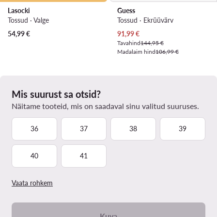
Lasocki
Guess
Tossud · Valge
Tossud · Ekrüüvärv
Praegune hind
54,99
€
91,99
€
Tavahind
144,95 €
Madalaim hind
106,99 €
Mis suurust sa otsid?
Näitame tooteid, mis on saadaval sinu valitud suuruses.
36
37
38
39
40
41
Vaata rohkem
Kuva