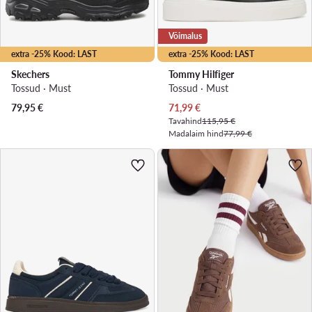
Võimalus
extra -25% Kood: LAST
extra -25% Kood: LAST
Skechers
Tommy Hilfiger
Tossud · Must
Tossud · Must
Praegune hind
79,95
€
71,99
€
Tavahind
115,95 €
Madalaim hind
77,99 €