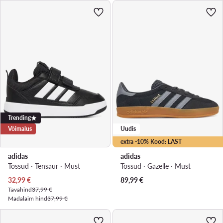
Trending
Võimalus
Uudis
extra -10% Kood: LAST
adidas
adidas
Tossud · Tensaur · Must
Tossud · Gazelle · Must
Praegune hind
32,99
€
89,99
€
Tavahind
37,99 €
Madalaim hind
37,99 €