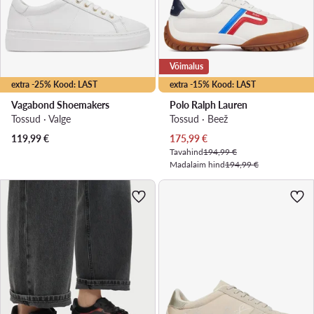
Võimalus
extra -25% Kood: LAST
extra -15% Kood: LAST
Vagabond Shoemakers
Polo Ralph Lauren
Tossud · Valge
Tossud · Beež
Praegune hind
119,99
€
175,99
€
Tavahind
194,99 €
Madalaim hind
194,99 €