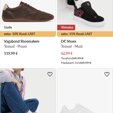
Uudis
Võimalus
extra -10% Kood: LAST
extra -15% Kood: LAST
Vagabond Shoemakers
DC Shoes
Tossud · Pruun
Tossud · Must
Praegune hind
119,99
€
62,99
€
Tavahind
69,99 €
Madalaim hind
69,99 €