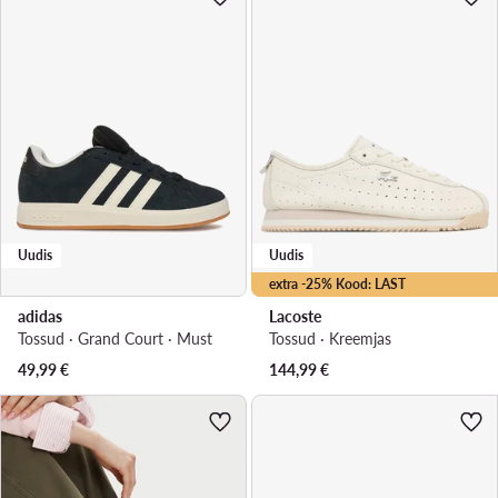
Uudis
Uudis
extra -25% Kood: LAST
adidas
Lacoste
Tossud · Grand Court · Must
Tossud · Kreemjas
49,99
€
144,99
€