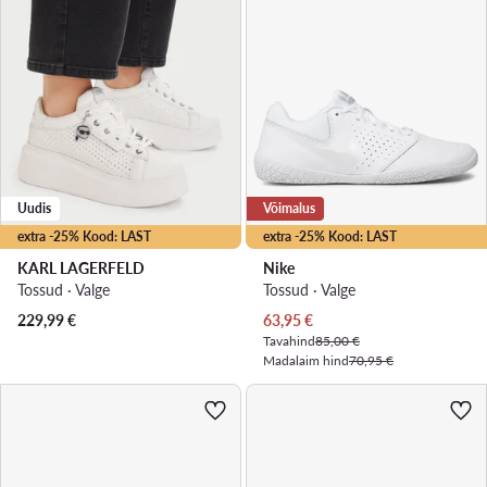
Uudis
Võimalus
extra -25% Kood: LAST
extra -25% Kood: LAST
KARL LAGERFELD
Nike
Tossud · Valge
Tossud · Valge
Praegune hind
229,99
€
63,95
€
Tavahind
85,00 €
Madalaim hind
70,95 €