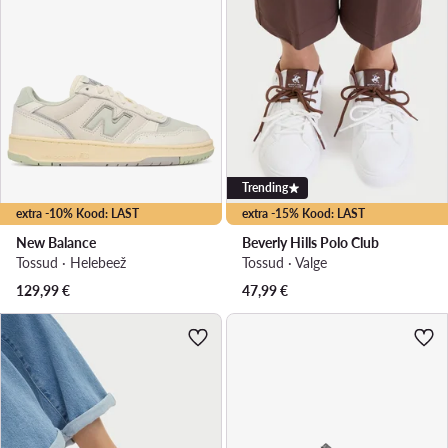
Trending
extra -10% Kood: LAST
extra -15% Kood: LAST
New Balance
Beverly Hills Polo Club
Tossud · Helebeež
Tossud · Valge
129,99
€
47,99
€