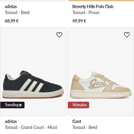
adidas
Beverly Hills Polo Club
Tossud · Beež
Tossud · Pruun
68,99
€
49,99
€
Trending
Võimalus
adidas
Gant
Tossud · Grand Court · Must
Tossud · Beež