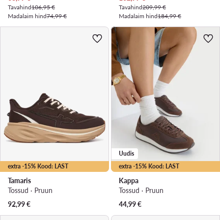
Tavahind
106,95 €
Tavahind
209,99 €
Madalaim hind
74,99 €
Madalaim hind
184,99 €
Uudis
extra -15% Kood: LAST
extra -15% Kood: LAST
Tamaris
Kappa
Tossud · Pruun
Tossud · Pruun
92,99
€
44,99
€