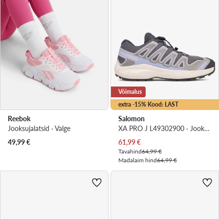
Võimalus
extra -15% Kood: LAST
Reebok
Salomon
Jooksujalatsid · Valge
XA PRO J L49302900 · Jooksujalatsid
Praegune hind
49,99
€
61,99
€
Tavahind
64,99 €
Madalaim hind
64,99 €