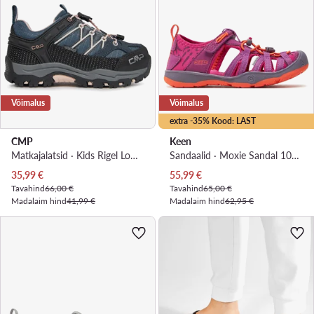
Võimalus
Võimalus
extra -35% Kood: LAST
CMP
Keen
Matkajalatsid · Kids Rigel Low Trekking Shoe Wp 3Q54554 · Tumesinine
Sandaalid · Moxie Sandal 1016356 · Lilla
Praegune hind
Praegune hind
35,99
€
55,99
€
Tavahind
66,00 €
Tavahind
65,00 €
Madalaim hind
41,99 €
Madalaim hind
62,95 €