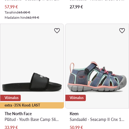
Praegune hind
57,99
€
27,99
€
Tavahind
65,00 €
Madalaim hind
62,95 €
Võimalus
Võimalus
extra -35% Kood: LAST
The North Face
Keen
Plätud · Youth Base Camp Slide III NF0A4OAVKX7-020 · Must
Sandaalid · Seacamp II Cnx 1022975 · Sinine
Praegune hind
Praegune hind
33,99
€
50,99
€