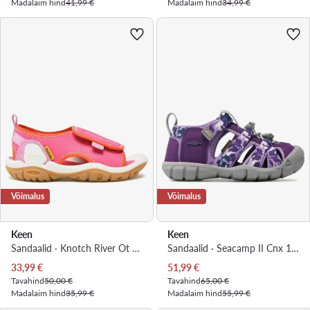
Madalaim hind
41,99 €
Madalaim hind
34,99 €
Võimalus
Võimalus
Keen
Keen
Sandaalid · Knotch River Ot 1025661 · Roosa
Sandaalid · Seacamp II Cnx 1026317 · Lilla
Praegune hind
Praegune hind
33,99
€
51,99
€
Tavahind
50,00 €
Tavahind
65,00 €
Madalaim hind
35,99 €
Madalaim hind
55,99 €