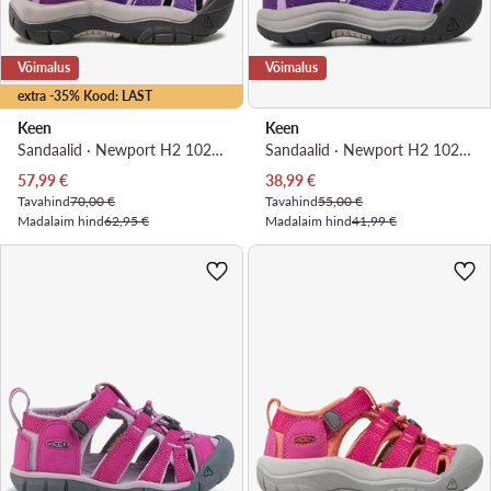
Võimalus
Võimalus
extra -35% Kood: LAST
Keen
Keen
Sandaalid · Newport H2 1026265 · Lilla
Sandaalid · Newport H2 1026036 · Lilla
Praegune hind
Praegune hind
57,99
€
38,99
€
Tavahind
70,00 €
Tavahind
55,00 €
Madalaim hind
62,95 €
Madalaim hind
41,99 €