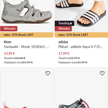
Trending
Võimalus
Võimalus
extra -35% Kood: LAST
extra -35% Kood: LAST
Keen
adidas
Sandaalid · Moxie 1018363 · Hõbedane
Plätud · adilette Aqua K F35556 · Must
Praegune hind
Praegune hind
53,99
€
17,99
€
Tavahind
65,00 €
Tavahind
19,99 €
Madalaim hind
57,99 €
Madalaim hind
19,99 €