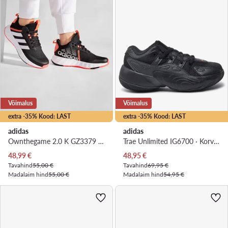
Võimalus
Võimalus
extra -35% Kood: LAST
extra -35% Kood: LAST
adidas
adidas
Ownthegame 2.0 K GZ3379 · Korvpallijalatsid
Trae Unlimited IG6700 · Korvpallijalatsid
Praegune hind
Praegune hind
48,99
€
48,95
€
Tavahind
55,00 €
Tavahind
69,95 €
Madalaim hind
55,00 €
Madalaim hind
54,95 €