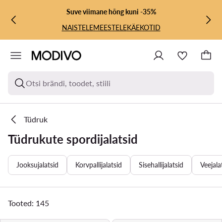
LIIGU PÕHISISU JUURDE
MINE OTSINGUSSE
Suve viimane hõng kuni -35%
NAISTELE
MEESTELE
KÄEKOTID
Otsi brändi, toodet, stiili
Tüdruk
Tüdrukute spordijalatsid
Jooksujalatsid
Korvpallijalatsid
Sisehallijalatsid
Veejala
Tooted: 145