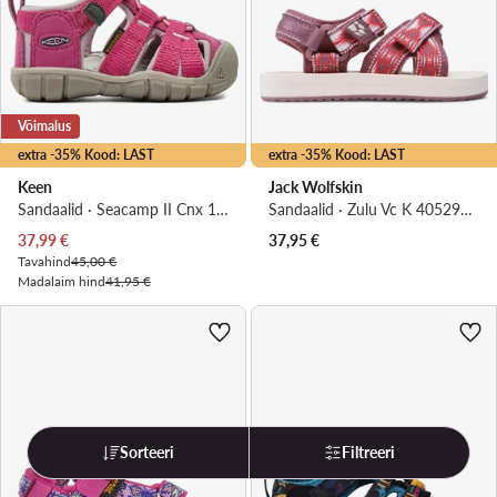
Võimalus
extra -35% Kood: LAST
extra -35% Kood: LAST
Keen
Jack Wolfskin
Sandaalid · Seacamp II Cnx 1022940 · Roosa
Sandaalid · Zulu Vc K 4052971 · Roosa
Praegune hind
37,99
€
37,95
€
Tavahind
45,00 €
Madalaim hind
41,95 €
Sorteeri
Filtreeri