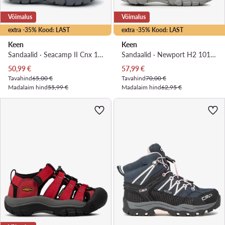
Võimalus
Võimalus
extra -35% Kood: LAST
extra -35% Kood: LAST
Keen
Keen
Sandaalid · Seacamp II Cnx 1022979 · Roosa
Sandaalid · Newport H2 1014251 · Roosa
Praegune hind
Praegune hind
50,99
€
57,99
€
Tavahind
65,00 €
Tavahind
70,00 €
Madalaim hind
55,99 €
Madalaim hind
62,95 €