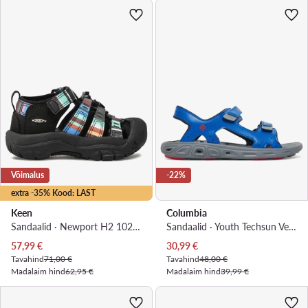
Võimalus
-22%
extra -35% Kood: LAST
Keen
Columbia
Sandaalid · Newport H2 1026271 · Must
Sandaalid · Youth Techsun Vent BY4566 · Sinine
Praegune hind
Praegune hind
57,99
€
30,99
€
Tavahind
71,00 €
Tavahind
48,00 €
Madalaim hind
62,95 €
Madalaim hind
39,99 €