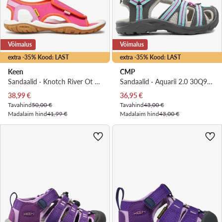
Võimalus
Võimalus
extra -35% Kood: LAST
extra -35% Kood: LAST
Keen
CMP
Sandaalid · Knotch River Ot 1025643 · Roosa
Sandaalid · Aquarii 2.0 30Q9664 · Hall
Praegune hind
Praegune hind
38,99
€
36,95
€
Tavahind
50,00 €
Tavahind
43,00 €
Madalaim hind
41,99 €
Madalaim hind
43,00 €