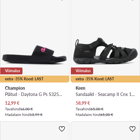
Võimalus
Võimalus
extra -35% Kood: LAST
extra -35% Kood: LAST
Champion
Keen
Plätud · Daytona G Ps S32577-CHA-KK001 · Must
Sandaalid · Seacamp II Cnx 1027418 · Must
Praegune hind
Praegune hind
12,99
€
58,99
€
Tavahind
16,00 €
Tavahind
65,00 €
Madalaim hind
13,99 €
Madalaim hind
65,00 €