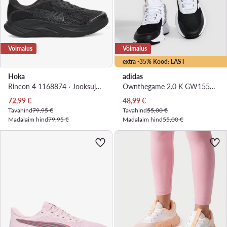
Võimalus
Võimalus
extra -35% Kood: LAST
Hoka
adidas
Rincon 4 1168874 · Jooksujalatsid
Ownthegame 2.0 K GW1552 · Korvpallijalatsid
Praegune hind
Praegune hind
72,99
€
48,99
€
Tavahind
79,95 €
Tavahind
55,00 €
Madalaim hind
79,95 €
Madalaim hind
55,00 €