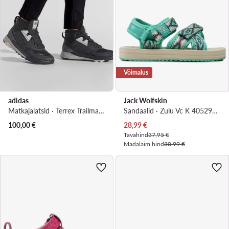
Võimalus
adidas
Jack Wolfskin
Matkajalatsid · Terrex Trailmaker Mid R.Rd FW9322 · Must
Sandaalid · Zulu Vc K 4052971 · Roheline
Praegune hind
100,00
€
28,99
€
Tavahind
37,95 €
Madalaim hind
30,99 €