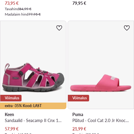
Praegune hind
73,95
€
79,95
€
Tavahind
84,99 €
Madalaim hind
77,95 €
Võimalus
Võimalus
extra -35% Kood: LAST
Keen
Puma
Sandaalid · Seacamp II Cnx 1022994 · Roosa
Plätud · Cool Cat 2.0 Jr Knockout 39088108 · Roosa
Praegune hind
Praegune hind
57,99
€
21,99
€