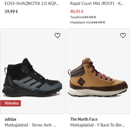
EOSS-SHAQNOTIX 2.0 AQ95039B-P · Korvpallijalatsid
Rapid Court Mid JR0191 · Korvpallijalatsid
Praegune hind
59,99
€
40,95
€
Tavahind
49,95 €
Madalaim hind
43,95 €
Võimalus
adidas
The North Face
Matkajalatsid · Terrex Ax4r Mid Rain.Rdy IF6517 · Must
Matkajalatsid · Y Back-To-Berkeley Iv Hiker NF0A7W5ZOHU1 · Pruun