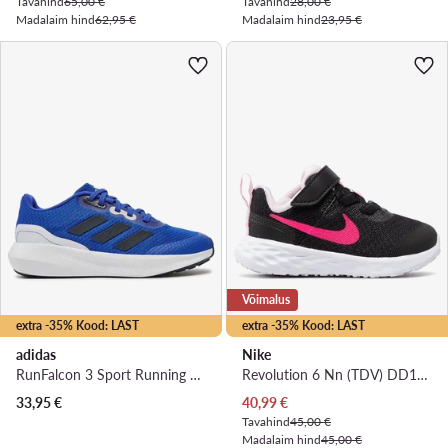
Tavahind
65,00 €
Tavahind
28,00 €
Madalaim hind
62,95 €
Madalaim hind
23,95 €
Võimalus
extra -35% Kood: LAST
extra -35% Kood: LAST
adidas
Nike
RunFalcon 3 Sport Running Lace Shoes HP5840 · Jooksujalatsid
Revolution 6 Nn (TDV) DD1094-007 · Jooksujalatsid
Praegune hind
33,95
€
40,99
€
Tavahind
45,00 €
Madalaim hind
45,00 €