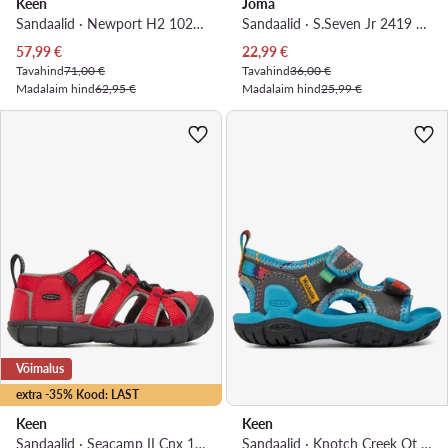
Keen
Joma
Sandaalid · Newport H2 1026266 · Lilla
Sandaalid · S.Seven Jr 2419 SSEVJS2419V · Roosa
Praegune hind
Praegune hind
57,99
€
22,99
€
Tavahind
71,00 €
Tavahind
36,00 €
Madalaim hind
62,95 €
Madalaim hind
25,99 €
Võimalus
extra -35% Kood: LAST
Keen
Keen
Sandaalid · Seacamp II Cnx 1014470 · Punane
Sandaalid · Knotch Creek Ot 1027225 · Hall