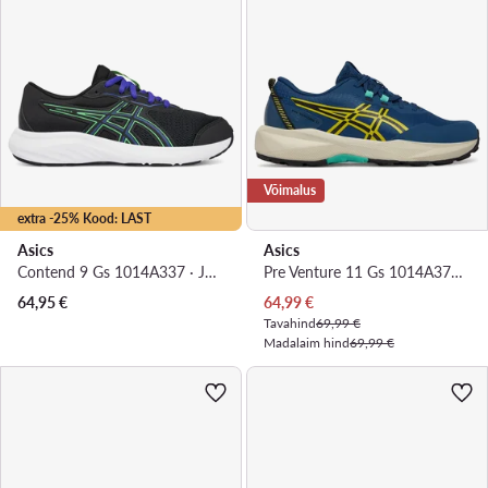
Võimalus
extra -25% Kood: LAST
Asics
Asics
Contend 9 Gs 1014A337 · Jooksujalatsid
Pre Venture 11 Gs 1014A378 · Jooksujalatsid
Praegune hind
64,95
€
64,99
€
Tavahind
69,99 €
Madalaim hind
69,99 €