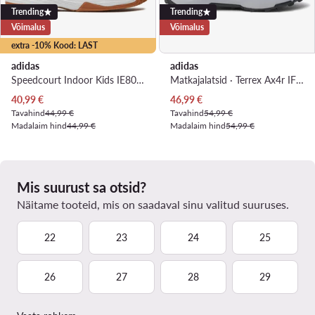
Trending
Trending
Võimalus
Võimalus
extra -10% Kood: LAST
adidas
adidas
Speedcourt Indoor Kids IE8034 · Saalijalatsid
Matkajalatsid · Terrex Ax4r IF6525 · Must
Praegune hind
Praegune hind
40,99
€
46,99
€
Tavahind
44,99 €
Tavahind
54,99 €
Madalaim hind
44,99 €
Madalaim hind
54,99 €
Mis suurust sa otsid?
Näitame tooteid, mis on saadaval sinu valitud suuruses.
22
23
24
25
26
27
28
29