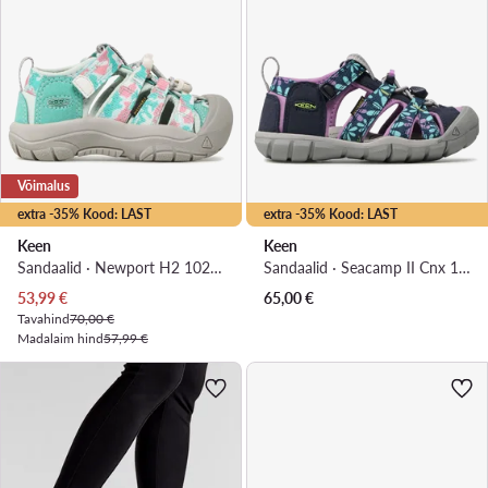
Võimalus
extra -35% Kood: LAST
extra -35% Kood: LAST
Keen
Keen
Sandaalid · Newport H2 1026267 · Sinine
Sandaalid · Seacamp II Cnx 1025136 · Tumesinine
Praegune hind
53,99
€
65,00
€
Tavahind
70,00 €
Madalaim hind
57,99 €