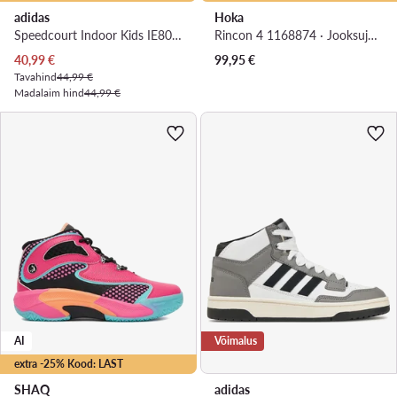
adidas
Hoka
Speedcourt Indoor Kids IE8035 · Saalijalatsid
Rincon 4 1168874 · Jooksujalatsid
Praegune hind
40,99
€
99,95
€
Tavahind
44,99 €
Madalaim hind
44,99 €
AI
Võimalus
extra -25% Kood: LAST
SHAQ
adidas