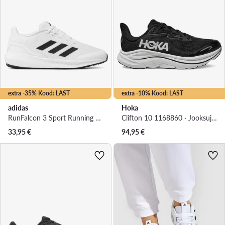
extra -35% Kood: LAST
extra -10% Kood: LAST
adidas
Hoka
RunFalcon 3 Sport Running Lace Shoes HP5844 · Jooksujalatsid
Clifton 10 1168860 · Jooksujalatsid
33,95
€
94,95
€