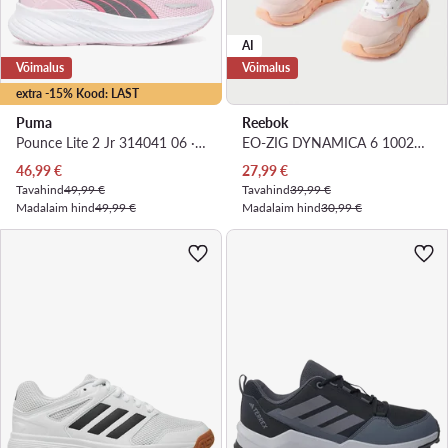
AI
Võimalus
Võimalus
extra -15% Kood: LAST
Puma
Reebok
Pounce Lite 2 Jr 314041 06 · Jooksujalatsid
EO-ZIG DYNAMICA 6 100246201 · Jooksujalatsid
Praegune hind
Praegune hind
46,99
€
27,99
€
Tavahind
49,99 €
Tavahind
39,99 €
Madalaim hind
49,99 €
Madalaim hind
30,99 €