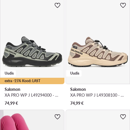
Uudis
Uudis
extra -15% Kood: LAST
Salomon
Salomon
XA PRO WP J L49294000 · Jooksujalatsid
XA PRO WP J L49308100 · Jooksujalatsid
74,99
€
74,99
€