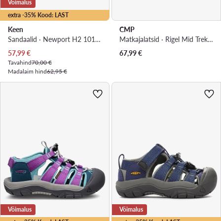
Võimalus
extra -35% Kood: LAST
Keen
CMP
Sandaalid · Newport H2 1012300 · Punane
Matkajalatsid · Rigel Mid Trekking Wp 3Q12944 · Tumesinine
Praegune hind
57,99
€
67,99
€
Tavahind
70,00 €
Madalaim hind
62,95 €
Võimalus
Võimalus