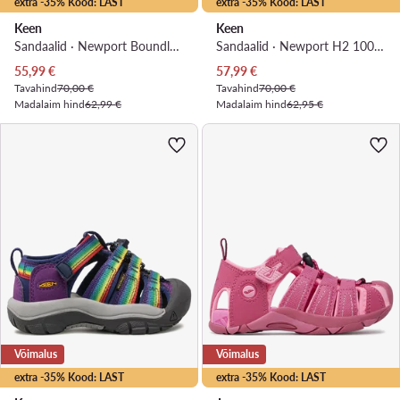
extra -35% Kood: LAST
extra -35% Kood: LAST
Keen
Keen
Sandaalid · Newport Boundless Sandal 1028784 · Lilla
Sandaalid · Newport H2 1009938 · Tumesinine
Praegune hind
Praegune hind
55,99
€
57,99
€
Tavahind
70,00 €
Tavahind
70,00 €
Madalaim hind
62,99 €
Madalaim hind
62,95 €
Võimalus
Võimalus
extra -35% Kood: LAST
extra -35% Kood: LAST