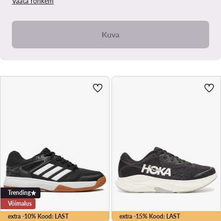
Vaata rohkem
Kuva
Trending
Võimalus
extra -10% Kood: LAST
extra -15% Kood: LAST