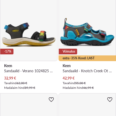
-17%
Võimalus
extra -35% Kood: LAST
Keen
Keen
Sandaalid · Verano 1024825 · Must
Sandaalid · Knotch Creek Ot 1027218 · Sinine
Praegune hind
Praegune hind
32,99
€
42,99
€
Tavahind
62,00 €
Tavahind
55,00 €
Madalaim hind
39,99 €
Madalaim hind
46,99 €