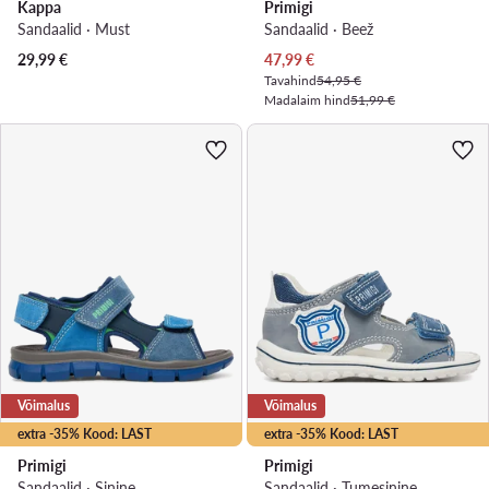
Kappa
Primigi
Sandaalid · Must
Sandaalid · Beež
Praegune hind
29,99
€
47,99
€
Tavahind
54,95 €
Madalaim hind
51,99 €
Võimalus
Võimalus
extra -35% Kood: LAST
extra -35% Kood: LAST
Primigi
Primigi
Sandaalid · Sinine
Sandaalid · Tumesinine