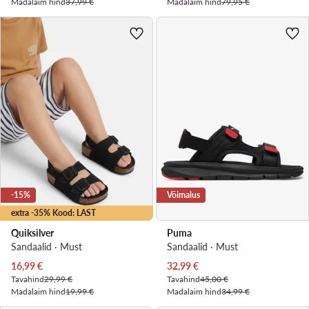
Madalaim hind
37,99 €
Madalaim hind
79,95 €
-15%
Võimalus
extra -35% Kood: LAST
Quiksilver
Puma
Sandaalid · Must
Sandaalid · Must
Praegune hind
Praegune hind
16,99
€
32,99
€
Tavahind
29,99 €
Tavahind
45,00 €
Madalaim hind
19,99 €
Madalaim hind
34,99 €