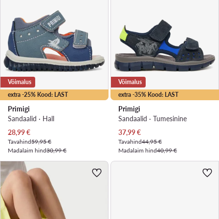
Võimalus
Võimalus
extra -25% Kood: LAST
extra -35% Kood: LAST
Primigi
Primigi
Sandaalid · Hall
Sandaalid · Tumesinine
Praegune hind
Praegune hind
28,99
€
37,99
€
Tavahind
59,95 €
Tavahind
44,95 €
Madalaim hind
30,99 €
Madalaim hind
40,99 €