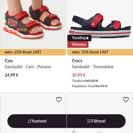
Trending
Võimalus
extra -25% Kood: LAST
extra -35% Kood: LAST
Cars
Crocs
Sandaalid · Cars · Punane
Sandaalid · Tumesinine
Praegune hind
24,99
€
30,99
€
Tavahind
40,00 €
Madalaim hind
34,99 €
Sorteeri
Filtreeri