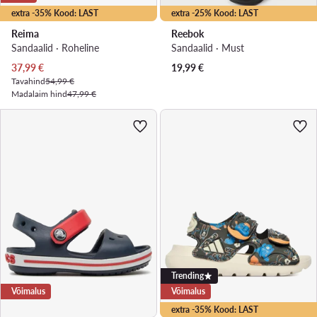
extra -35% Kood: LAST
extra -25% Kood: LAST
Reima
Reebok
Sandaalid · Roheline
Sandaalid · Must
Praegune hind
37,99
€
19,99
€
Tavahind
54,99 €
Madalaim hind
47,99 €
Trending
Võimalus
Võimalus
extra -35% Kood: LAST