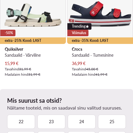
Trending
-50%
Võimalus
extra -25% Kood: LAST
extra -35% Kood: LAST
Quiksilver
Crocs
Sandaalid · Värviline
Sandaalid · Tumesinine
Praegune hind
Praegune hind
15,99
€
36,99
€
Tavahind
31,99 €
Tavahind
45,00 €
Madalaim hind
31,99 €
Madalaim hind
41,99 €
Mis suurust sa otsid?
Näitame tooteid, mis on saadaval sinu valitud suuruses.
22
23
24
25