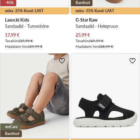
-40%
Barefoot
extra -25% Kood: LAST
extra -35% Kood: LAST
Lasocki Kids
G-Star Raw
Sandaalid · Tumesinine
Sandaalid · Helepruun
Praegune hind
Praegune hind
17,99
€
25,99
€
Tavahind
29,99 €
Tavahind
49,99 €
Madalaim hind
29,99 €
Madalaim hind
28,99 €
weCare
Barefoot