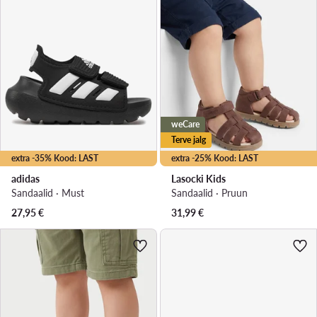
weCare
Terve jalg
extra -35% Kood: LAST
extra -25% Kood: LAST
adidas
Lasocki Kids
Sandaalid · Must
Sandaalid · Pruun
27,95
€
31,99
€