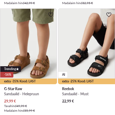
Madalaim hind
42,99 €
Madalaim hind
32,95 €
Trending
-16%
AI
extra -35% Kood: LAST
extra -25% Kood: LAST
G-Star Raw
Reebok
Sandaalid · Helepruun
Sandaalid · Must
Praegune hind
29,99
€
22,99
€
Tavahind
49,99 €
Madalaim hind
35,99 €