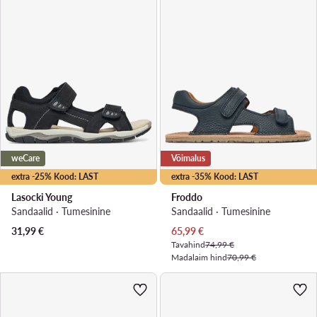
weCare
Võimalus
extra -25% Kood: LAST
extra -35% Kood: LAST
Lasocki Young
Froddo
Sandaalid · Tumesinine
Sandaalid · Tumesinine
Praegune hind
31,99
€
65,99
€
Tavahind
74,99 €
Madalaim hind
70,99 €