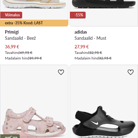
Võimalus
-15%
extra -35% Kood: LAST
Primigi
adidas
Sandaalid · Beež
Sandaalid · Must
Praegune hind
Praegune hind
36,99
€
27,99
€
Tavahind
49,95 €
Tavahind
32,95 €
Madalaim hind
39,99 €
Madalaim hind
32,95 €
weCare