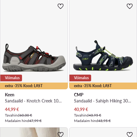
Võimalus
Võimalus
extra -35% Kood: LAST
extra -35% Kood: LAST
Keen
CMP
Sandaalid · Knotch Creek 1026154 · Hall
Sandaalid · Sahiph Hiking 30Q9524J · Tumesinine
Praegune hind
Praegune hind
44,99
€
40,99
€
Tavahind
60,00 €
Tavahind
43,95 €
Madalaim hind
47,99 €
Madalaim hind
43,95 €