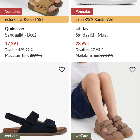
Võimalus
Võimalus
extra -35% Kood: LAST
extra -25% Kood: LAST
Quiksilver
adidas
Sandaalid · Beež
Sandaalid · Must
Praegune hind
Praegune hind
17,99
€
28,99
€
Tavahind
29,99 €
Tavahind
37,95 €
Madalaim hind
20,99 €
Madalaim hind
30,99 €
weCare
weCare