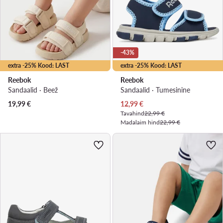
-43%
extra -25% Kood: LAST
extra -25% Kood: LAST
Reebok
Reebok
Sandaalid · Beež
Sandaalid · Tumesinine
Praegune hind
19,99
€
12,99
€
Tavahind
22,99 €
Madalaim hind
22,99 €