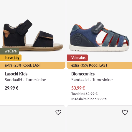
weCare
Terve jalg
Võimalus
extra -25% Kood: LAST
extra -35% Kood: LAST
Lasocki Kids
Biomecanics
Sandaalid · Tumesinine
Sandaalid · Tumesinine
Praegune hind
29,99
€
53,99
€
Tavahind
62,99 €
Madalaim hind
58,99 €