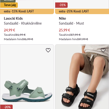
Terve jalg
-31%
extra -15% Kood: LAST
extra -25% Kood: LAST
Lasocki Kids
Nike
Sandaalid · Khakivärviline
Sandaalid · Must
Praegune hind
Praegune hind
24,99
€
25,99
€
Tavahind
31,99 €
Tavahind
37,99 €
Madalaim hind
31,99 €
Madalaim hind
37,99 €
-20%