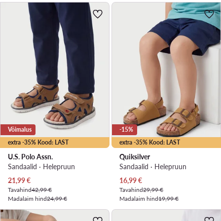
Võimalus
-15%
extra -35% Kood: LAST
extra -35% Kood: LAST
U.S. Polo Assn.
Quiksilver
Sandaalid · Helepruun
Sandaalid · Helepruun
Praegune hind
Praegune hind
21,99
€
16,99
€
Tavahind
42,99 €
Tavahind
29,99 €
Madalaim hind
24,99 €
Madalaim hind
19,99 €