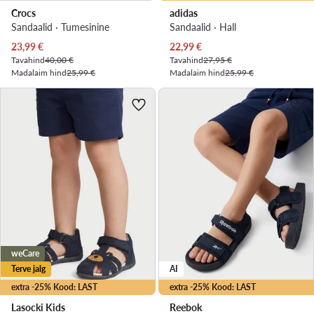
Crocs
adidas
Sandaalid · Tumesinine
Sandaalid · Hall
Praegune hind
Praegune hind
23,99
€
22,99
€
Tavahind
40,00 €
Tavahind
27,95 €
Madalaim hind
25,99 €
Madalaim hind
25,99 €
weCare
Terve jalg
AI
extra -25% Kood: LAST
extra -25% Kood: LAST
Lasocki Kids
Reebok