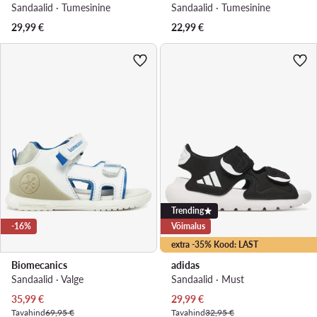
Sandaalid · Tumesinine
Sandaalid · Tumesinine
29,99
€
22,99
€
Trending
-16%
Võimalus
extra -35% Kood: LAST
Biomecanics
adidas
Sandaalid · Valge
Sandaalid · Must
Praegune hind
Praegune hind
35,99
€
29,99
€
Tavahind
69,95 €
Tavahind
32,95 €