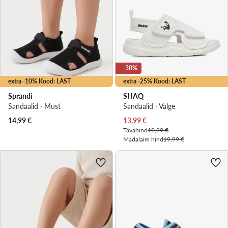
-30%
extra -10% Kood: LAST
extra -25% Kood: LAST
Sprandi
SHAQ
Sandaalid · Must
Sandaalid · Valge
Praegune hind
14,99
€
13,99
€
Tavahind
19,99 €
Madalaim hind
19,99 €