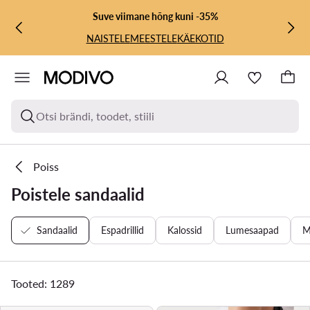
LIIGU PÕHISISU JUURDE
MINE OTSINGUSSE
Suve viimane hõng kuni -35%
NAISTELE
MEESTELE
KÄEKOTID
Otsi brändi, toodet, stiili
Poiss
Poistele sandaalid
Sandaalid
Espadrillid
Kalossid
Lumesaapad
M
Tooted: 1289