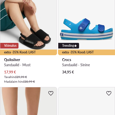
Võimalus
Trending
extra -35% Kood: LAST
extra -35% Kood: LAST
Quiksilver
Crocs
Sandaalid · Must
Sandaalid · Sinine
Praegune hind
17,99
€
34,95
€
Tavahind
29,99 €
Madalaim hind
20,99 €