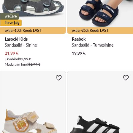
weCare
Terve jalg
extra -10% Kood: LAST
extra -25% Kood: LAST
Lasocki Kids
Reebok
Sandaalid · Sinine
Sandaalid · Tumesinine
Praegune hind
21,99
€
19,99
€
Tavahind
31,99 €
Madalaim hind
31,99 €