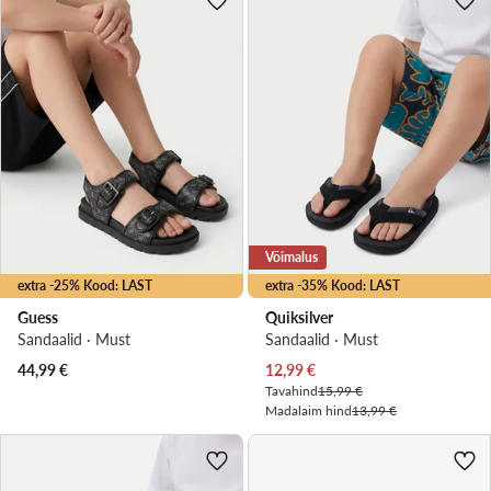
Võimalus
extra -25% Kood: LAST
extra -35% Kood: LAST
Guess
Quiksilver
Sandaalid · Must
Sandaalid · Must
Praegune hind
44,99
€
12,99
€
Tavahind
15,99 €
Madalaim hind
13,99 €