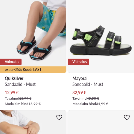
Võimalus
Võimalus
extra -35% Kood: LAST
Quiksilver
Mayoral
Sandaalid · Must
Sandaalid · Must
Praegune hind
Praegune hind
12,99
€
32,99
€
Tavahind
15,99 €
Tavahind
45,50 €
Madalaim hind
13,99 €
Madalaim hind
34,99 €