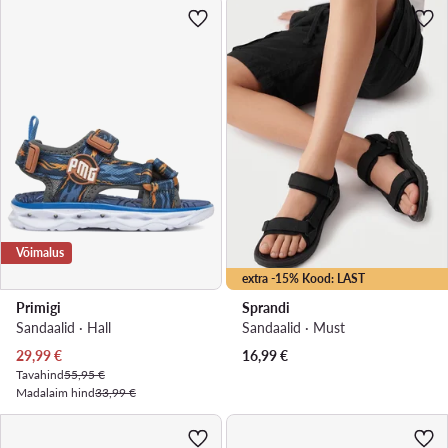
Võimalus
extra -15% Kood: LAST
Primigi
Sprandi
Sandaalid · Hall
Sandaalid · Must
Praegune hind
29,99
€
16,99
€
Tavahind
55,95 €
Madalaim hind
33,99 €