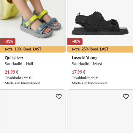
-31%
-40%
extra -10% Kood: LAST
extra -25% Kood: LAST
Quiksilver
Lasocki Young
Sandaalid · Hall
Sandaalid · Must
Praegune hind
Praegune hind
21,99
€
17,99
€
Tavahind
31,99 €
Tavahind
29,99 €
Madalaim hind
31,99 €
Madalaim hind
29,99 €