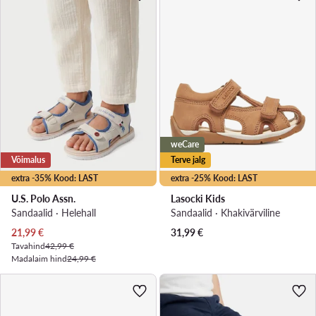
weCare
Võimalus
Terve jalg
extra -35% Kood: LAST
extra -25% Kood: LAST
U.S. Polo Assn.
Lasocki Kids
Sandaalid · Helehall
Sandaalid · Khakivärviline
Praegune hind
21,99
€
31,99
€
Tavahind
42,99 €
Madalaim hind
24,99 €