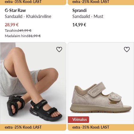
extra -35% Kood: LAST
extra -25% Kood: LAST
G-Star Raw
Sprandi
Sandaalid · Khakivärviline
Sandaalid · Must
Praegune hind
28,99
€
14,99
€
Tavahind
49,99 €
Madalaim hind
31,99 €
Võimalus
extra -25% Kood: LAST
extra -35% Kood: LAST