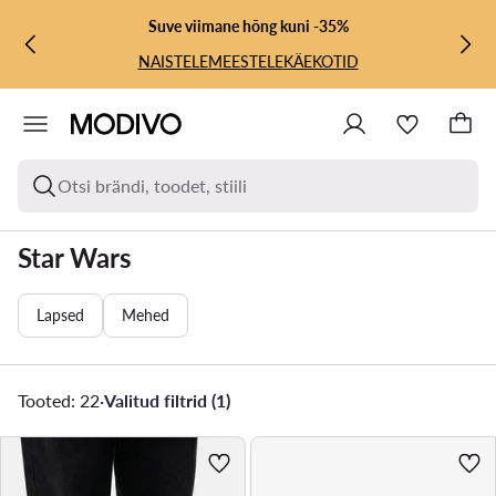
LIIGU PÕHISISU JUURDE
MINE OTSINGUSSE
Suve viimane hõng kuni -35%
NAISTELE
MEESTELE
KÄEKOTID
Otsi brändi, toodet, stiili
Star Wars
Lapsed
Mehed
Tooted: 22
·
Valitud filtrid (1)