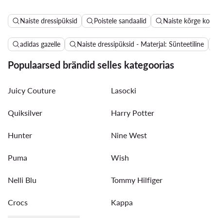
Naiste dressipüksid
Poistele sandaalid
Naiste kõrge kont
adidas gazelle
Naiste dressipüksid - Materjal: Sünteetiline
Populaarsed brändid selles kategoorias
Juicy Couture
Lasocki
Quiksilver
Harry Potter
Hunter
Nine West
Puma
Wish
Nelli Blu
Tommy Hilfiger
Crocs
Kappa