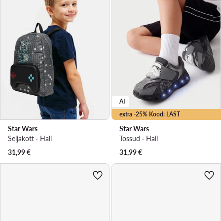
AI
extra -25% Kood: LAST
Star Wars
Star Wars
Seljakott · Hall
Tossud · Hall
31,99
€
31,99
€