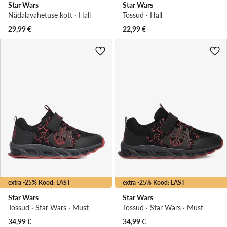
Star Wars
Star Wars
Nädalavahetuse kott · Hall
Tossud · Hall
29,99
€
22,99
€
extra -25% Kood: LAST
extra -25% Kood: LAST
Star Wars
Star Wars
Tossud · Star Wars · Must
Tossud · Star Wars · Must
34,99
€
34,99
€