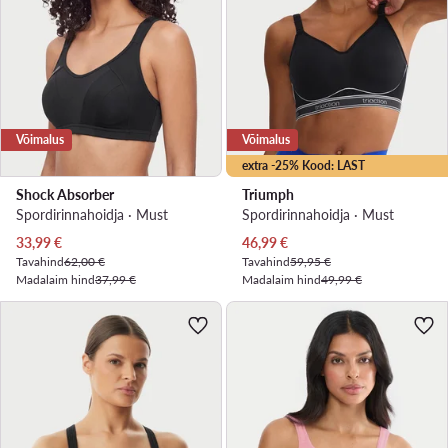
Võimalus
Võimalus
extra -25% Kood: LAST
Shock Absorber
Triumph
Spordirinnahoidja · Must
Spordirinnahoidja · Must
Praegune hind
Praegune hind
33,99
€
46,99
€
Tavahind
62,00 €
Tavahind
59,95 €
Madalaim hind
37,99 €
Madalaim hind
49,99 €