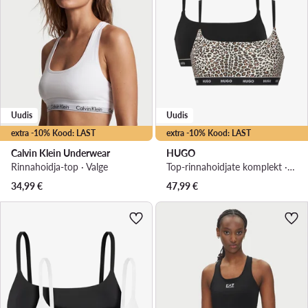
Uudis
Uudis
extra -10% Kood: LAST
extra -10% Kood: LAST
Calvin Klein Underwear
HUGO
Rinnahoidja-top · Valge
Top-rinnahoidjate komplekt · Must
34,99
€
47,99
€