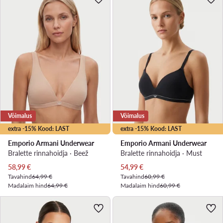
Võimalus
Võimalus
extra -15% Kood: LAST
extra -15% Kood: LAST
Emporio Armani Underwear
Emporio Armani Underwear
Bralette rinnahoidja · Beež
Bralette rinnahoidja · Must
Praegune hind
Praegune hind
58,99
€
54,99
€
Tavahind
64,99 €
Tavahind
60,99 €
Madalaim hind
64,99 €
Madalaim hind
60,99 €