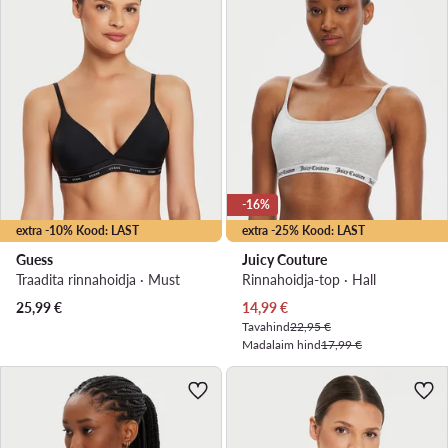
-16%
extra -10% Kood: LAST
extra -25% Kood: LAST
Guess
Juicy Couture
Traadita rinnahoidja · Must
Rinnahoidja-top · Hall
Praegune hind
25,99
€
14,99
€
Tavahind
22,95 €
Madalaim hind
17,99 €