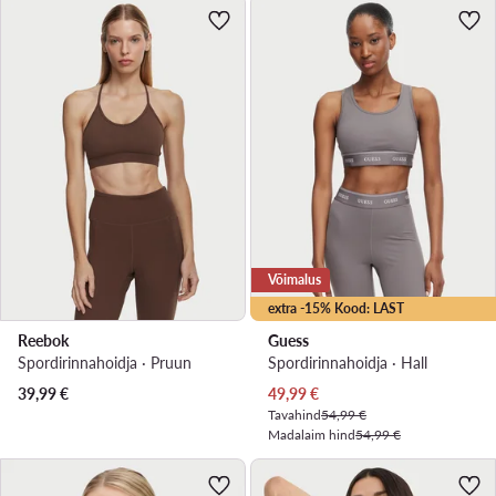
Võimalus
extra -15% Kood: LAST
Reebok
Guess
Spordirinnahoidja · Pruun
Spordirinnahoidja · Hall
Praegune hind
39,99
€
49,99
€
Tavahind
54,99 €
Madalaim hind
54,99 €