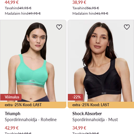
Praegune hind
Praegune hind
44,99
€
38,99
€
Tavahind
49,95 €
Tavahind
56,95 €
Madalaim hind
49,95 €
Madalaim hind
41,95 €
Võimalus
-22%
extra -25% Kood: LAST
extra -25% Kood: LAST
Triumph
Shock Absorber
Spordirinnahoidja · Roheline
Spordirinnahoidja · Must
Praegune hind
Praegune hind
42,99
€
34,99
€
Tavahind
64,95 €
Tavahind
62,00 €