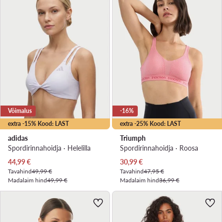
Võimalus
-16%
extra -15% Kood: LAST
extra -25% Kood: LAST
adidas
Triumph
Spordirinnahoidja · Helelilla
Spordirinnahoidja · Roosa
Praegune hind
Praegune hind
44,99
€
30,99
€
Tavahind
49,99 €
Tavahind
47,95 €
Madalaim hind
49,99 €
Madalaim hind
36,99 €