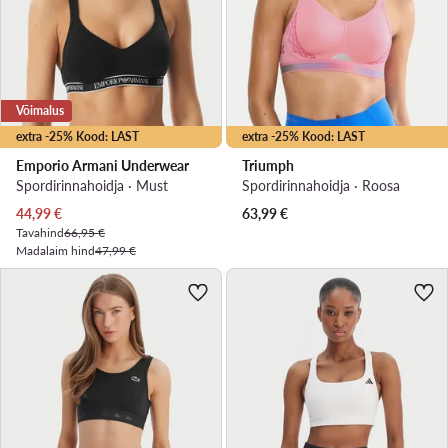
Võimalus
extra -25% Kood: LAST
extra -25% Kood: LAST
Emporio Armani Underwear
Triumph
Spordirinnahoidja · Must
Spordirinnahoidja · Roosa
Praegune hind
44,99
€
63,99
€
Tavahind
66,95 €
Madalaim hind
47,99 €