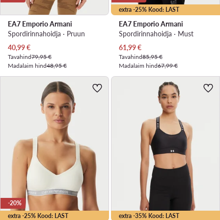
extra -25% Kood: LAST
EA7 Emporio Armani
EA7 Emporio Armani
Spordirinnahoidja · Pruun
Spordirinnahoidja · Must
Praegune hind
Praegune hind
40,99
€
61,99
€
Tavahind
79,95 €
Tavahind
85,95 €
Madalaim hind
48,95 €
Madalaim hind
67,99 €
-20%
extra -25% Kood: LAST
extra -35% Kood: LAST