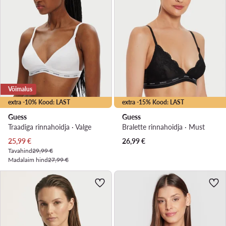
Võimalus
extra -10% Kood: LAST
extra -15% Kood: LAST
Guess
Guess
Traadiga rinnahoidja · Valge
Bralette rinnahoidja · Must
Praegune hind
25,99
€
26,99
€
Tavahind
29,99 €
Madalaim hind
27,99 €