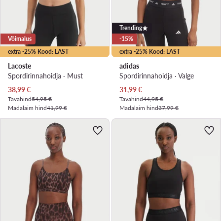
Trending
Võimalus
-15%
extra -25% Kood: LAST
extra -25% Kood: LAST
Lacoste
adidas
Spordirinnahoidja · Must
Spordirinnahoidja · Valge
Praegune hind
Praegune hind
38,99
€
31,99
€
Tavahind
54,95 €
Tavahind
44,95 €
Madalaim hind
41,99 €
Madalaim hind
37,99 €