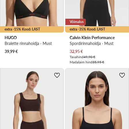
Võimalus
extra -15% Kood: LAST
extra -35% Kood: LAST
HUGO
Calvin Klein Performance
Bralette rinnahoidja · Must
Spordirinnahoidja · Must
Praegune hind
39,99
€
32,95
€
Tavahind
49,90 €
Madalaim hind
35,95 €