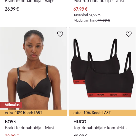
Bralette rinnahoidja · Valge
Push-up rinnahoidja · Must
Praegune hind
26,99
€
67,99
€
Tavahind
74,99 €
Madalaim hind
74,99 €
Võimalus
extra -10% Kood: LAST
extra -10% Kood: LAST
BOSS
HUGO
Bralette rinnahoidja · Must
Top-rinnahoidjate komplekt · Must
Praegune hind