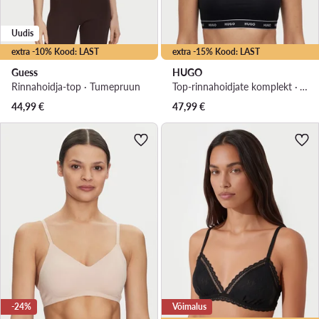
Uudis
extra -10% Kood: LAST
extra -15% Kood: LAST
Guess
HUGO
Rinnahoidja-top · Tumepruun
Top-rinnahoidjate komplekt · Värviline
44,99
€
47,99
€
-24%
Võimalus