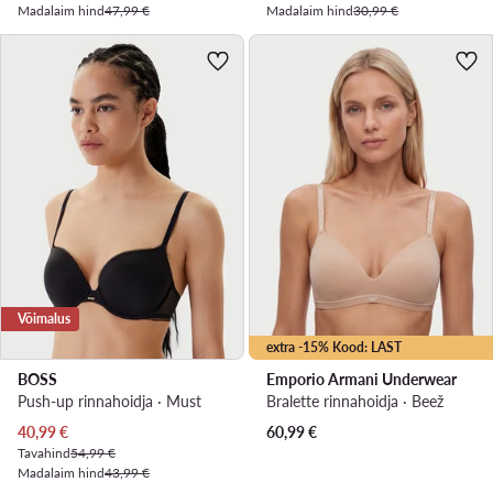
Madalaim hind
47,99 €
Madalaim hind
30,99 €
Võimalus
extra -15% Kood: LAST
BOSS
Emporio Armani Underwear
Push-up rinnahoidja · Must
Bralette rinnahoidja · Beež
Praegune hind
40,99
€
60,99
€
Tavahind
54,99 €
Madalaim hind
43,99 €