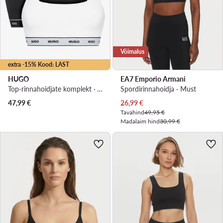
Võimalus
extra -15% Kood: LAST
HUGO
EA7 Emporio Armani
Top-rinnahoidjate komplekt · Värviline
Spordirinnahoidja · Must
Praegune hind
47,99
€
26,99
€
Tavahind
49,95 €
Madalaim hind
30,99 €