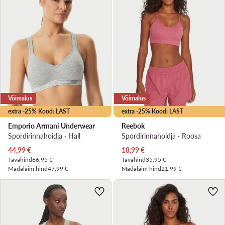
Võimalus
Võimalus
extra -25% Kood: LAST
extra -25% Kood: LAST
Emporio Armani Underwear
Reebok
Spordirinnahoidja · Hall
Spordirinnahoidja · Roosa
Praegune hind
Praegune hind
44,99
€
18,99
€
Tavahind
66,95 €
Tavahind
35,95 €
Madalaim hind
47,99 €
Madalaim hind
21,99 €