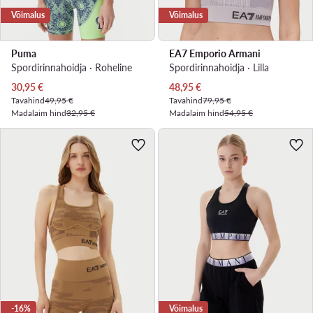
Võimalus
Võimalus
Puma
EA7 Emporio Armani
Spordirinnahoidja · Roheline
Spordirinnahoidja · Lilla
Praegune hind
Praegune hind
30,95
€
48,95
€
Tavahind
49,95 €
Tavahind
79,95 €
Madalaim hind
32,95 €
Madalaim hind
54,95 €
-16%
Võimalus