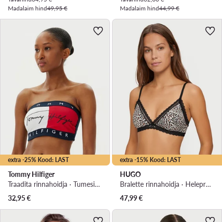
Madalaim hind
49,95 €
Madalaim hind
44,99 €
extra -25% Kood: LAST
extra -15% Kood: LAST
Tommy Hilfiger
HUGO
Traadita rinnahoidja · Tumesinine
Bralette rinnahoidja · Helepruun
32,95
€
47,99
€