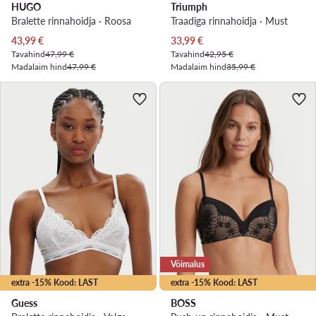
HUGO
Triumph
Bralette rinnahoidja · Roosa
Traadiga rinnahoidja · Must
Praegune hind
Praegune hind
43,99
€
33,99
€
Tavahind
47,99 €
Tavahind
42,95 €
Madalaim hind
47,99 €
Madalaim hind
35,99 €
Võimalus
extra -15% Kood: LAST
extra -15% Kood: LAST
Guess
BOSS