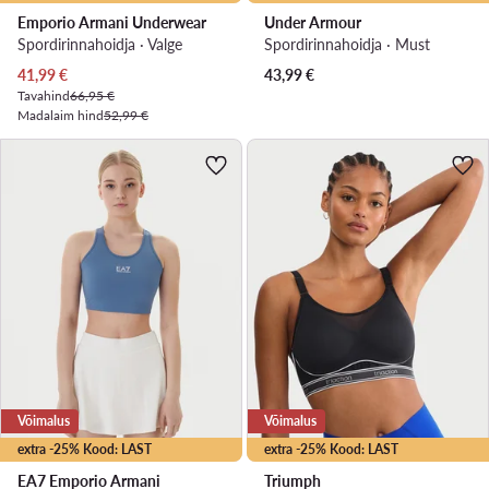
Emporio Armani Underwear
Under Armour
Spordirinnahoidja · Valge
Spordirinnahoidja · Must
Praegune hind
41,99
€
43,99
€
Tavahind
66,95 €
Madalaim hind
52,99 €
Võimalus
Võimalus
extra -25% Kood: LAST
extra -25% Kood: LAST
EA7 Emporio Armani
Triumph