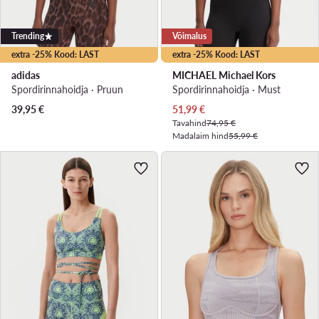
Trending
Võimalus
extra -25% Kood: LAST
extra -25% Kood: LAST
adidas
MICHAEL Michael Kors
Spordirinnahoidja · Pruun
Spordirinnahoidja · Must
Praegune hind
39,95
€
51,99
€
Tavahind
74,95 €
Madalaim hind
55,99 €