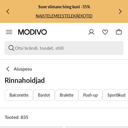
LIIGU PÕHISISU JUURDE
MINE OTSINGUSSE
Suve viimane hõng kuni -35%
NAISTELE
MEESTELE
KÄEKOTID
Otsi brändi, toodet, stiili
Aluspesu
Rinnahoidjad
Balconette
Bardot
Bralette
Push-up
Sportlikud
Tooted: 835