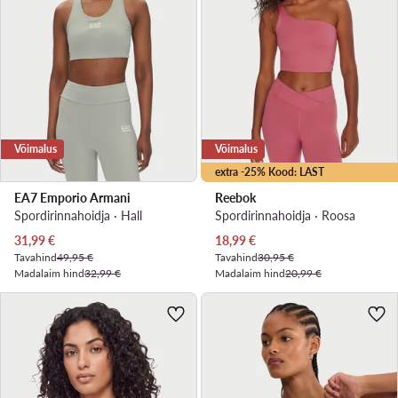
Võimalus
Võimalus
extra -25% Kood: LAST
EA7 Emporio Armani
Reebok
Spordirinnahoidja · Hall
Spordirinnahoidja · Roosa
Praegune hind
Praegune hind
31,99
€
18,99
€
Tavahind
49,95 €
Tavahind
30,95 €
Madalaim hind
32,99 €
Madalaim hind
20,99 €