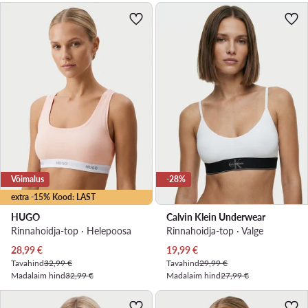
Võimalus
-28%
extra -15% Kood: LAST
HUGO
Calvin Klein Underwear
Rinnahoidja-top · Heleроosa
Rinnahoidja-top · Valge
Praegune hind
Praegune hind
28,99
€
19,99
€
Tavahind
32,99 €
Tavahind
29,99 €
Madalaim hind
32,99 €
Madalaim hind
27,99 €