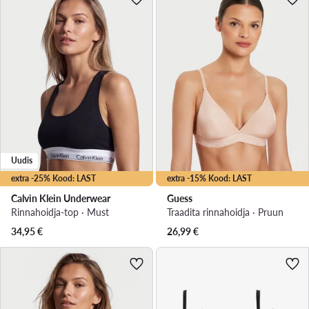
Uudis
extra -25% Kood: LAST
extra -15% Kood: LAST
Calvin Klein Underwear
Guess
Rinnahoidja-top · Must
Traadita rinnahoidja · Pruun
34,95
€
26,99
€