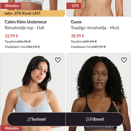
Võimalus
-22%
extra -25% Kood: LAST
Calvin Klein Underwear
Guess
Rinnahoidja-top · Hall
Traadiga rinnahoidja · Must
Praegune hind
Praegune hind
32,99
€
38,99
€
Tavahind
34,95 €
Tavahind
49,99 €
Madalaim hind
34,95 €
Madalaim hind
49,99 €
Sorteeri
Filtreeri
Võimalus