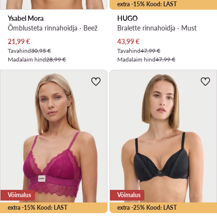
extra -15% Kood: LAST
Ysabel Mora
HUGO
Õmblusteta rinnahoidja · Beež
Bralette rinnahoidja · Must
Praegune hind
Praegune hind
21,99
€
43,99
€
Tavahind
30,95 €
Tavahind
47,99 €
Madalaim hind
28,99 €
Madalaim hind
47,99 €
Võimalus
Võimalus
extra -15% Kood: LAST
extra -25% Kood: LAST