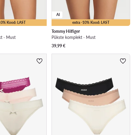
AI
-10% Kood: LAST
extra -10% Kood: LAST
Tommy Hilfiger
kt · Must
Pükste komplekt · Must
39,99
€