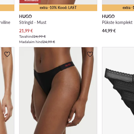
extra -10% Kood: LAST
extra 
HUGO
HUGO
rviline
Stringid · Must
Pükste komplekt 
Praegune hind
21,99
€
44,99
€
Tavahind
24,99 €
Madalaim hind
24,99 €