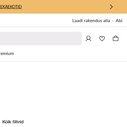
E
KÄEKOTID
Laadi rakendus alla
Abi
remium
Kõik filtrid