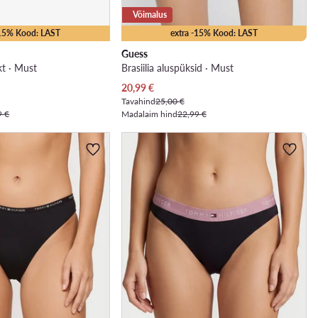
Võimalus
-15% Kood: LAST
extra -15% Kood: LAST
Guess
kt · Must
Brasiilia aluspüksid · Must
Praegune hind
20,99
€
Tavahind
25,00 €
9 €
Madalaim hind
22,99 €