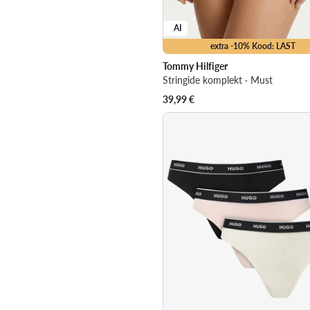
AI
extra -10% Kood: LAST
Tommy Hilfiger
Stringide komplekt · Must
39,99
€