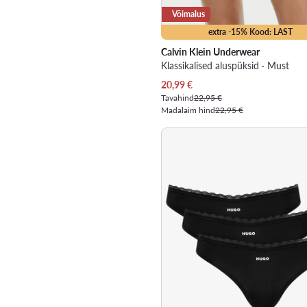
Võimalus
extra -15% Kood: LAST
Calvin Klein Underwear
Klassikalised aluspüksid · Must
Praegune hind
20,99
€
Tavahind
22,95 €
Madalaim hind
22,95 €