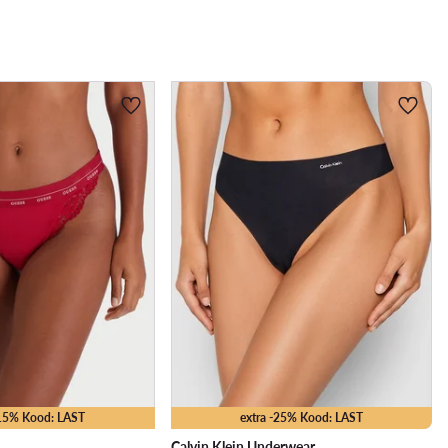
-15% Kood: LAST
extra -25% Kood: LAST
Calvin Klein Underwear