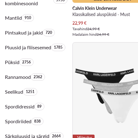
kombinesoonid
Calvin Klein Underwear
Klassikalised aluspüksid · Must
Mantlid
Toodete arv:
910
Praegune hind
22,99
€
Tavahind
24,99 €
Pintsakud ja jakid
Toodete arv:
720
Madalaim hind
24,99 €
Pluusid ja fliisesemed
Toodete arv:
1785
Püksid
Toodete arv:
2756
Rannamood
Toodete arv:
2362
Seelikud
Toodete arv:
1251
Spordidressid
Toodete arv:
89
Spordiriided
Toodete arv:
838
Särkpluusid ja särgid
Toodete arv:
2664
Võimalus