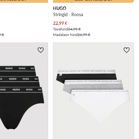
HUGO
Stringid · Roosa
Praegune hind
22,99
€
Tavahind
24,99 €
9 €
Madalaim hind
24,99 €