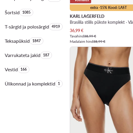
extra -15% Kood: LAST
Šortsid
Toodete arv:
1085
KARL LAGERFELD
Brasiilia stiilis pükste komplekt · Vä
T-särgid ja polosärgid
Toodete arv:
4919
Praegune hind
36,99
€
Tavahind
38,99 €
Teksapüksid
Toodete arv:
1847
Madalaim hind
38,99 €
Varrukateta jakid
Toodete arv:
187
Vestid
Toodete arv:
166
Ülikonnad ja komplektid
Toodete arv:
1