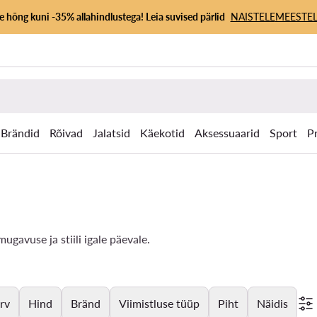
 hõng kuni -35% allahindlustega! Leia suvised pärlid
NAISTELE
MEESTEL
Brändid
Rõivad
Jalatsid
Käekotid
Aksessuaarid
Sport
P
gavuse ja stiili igale päevale.
rv
Hind
Bränd
Viimistluse tüüp
Piht
Näidis