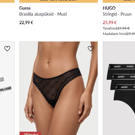
Guess
HUGO
Brasiilia aluspüksid · Must
Stringid · Pruun
Praegune hind
22,99
€
25,99
€
Tavahind
27,99 €
Madalaim hind
27,9
Võimalus