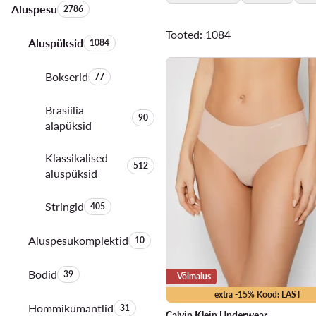
Aluspesu
Toodete arv:
2786
Tooted: 1084
Aluspüksid
Toodete arv:
1084
Bokserid
Toodete arv:
77
Brasiilia
Toodete arv:
90
alapüksid
Klassikalised
Toodete arv:
512
aluspüksid
Stringid
Toodete arv:
405
Aluspesukomplektid
Toodete arv:
10
Bodid
Toodete arv:
39
Võimalus
extra -15% Kood: LAST
Hommikumantlid
Toodete arv:
31
Calvin Klein Underwear