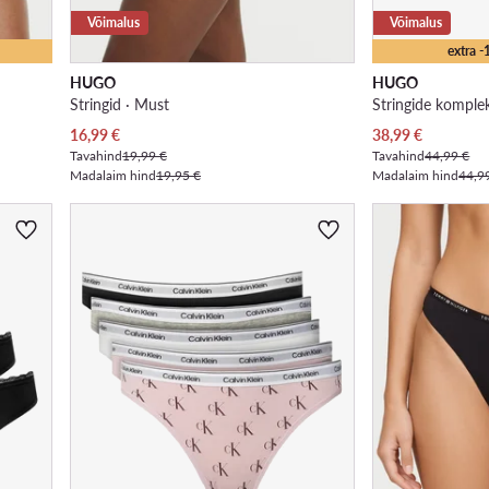
Võimalus
Võimalus
extra 
HUGO
HUGO
Stringid · Must
Stringide komple
Praegune hind
Praegune hind
16,99
€
38,99
€
Tavahind
19,99 €
Tavahind
44,99 €
Madalaim hind
19,95 €
Madalaim hind
44,9