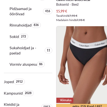
Bokserid · Beež
Pidžaamad ja
Toodete arv:
Praegune hind
15,99
€
416
öörõivad
Tavahind
17,95 €
Madalaim hind
17,95 €
Rinnahoidjad
Toodete arv:
836
Sokid
Toodete arv:
272
Sukahoidjad ja -
Toodete arv:
11
paelad
Vormiv aluspesu
Toodete arv:
86
Joped
Toodete arv:
2912
Kampsunid
Toodete arv:
2028
Võimalus
Kleidid ja
Toodete arv:
extra -25% Kood: LAST
5953