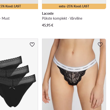
-15% Kood: LAST
extra -25% Kood: LAST
Lacoste
· Must
Pükste komplekt · Värviline
45,95
€