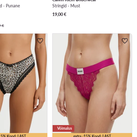
sid · Punane
Stringid · Must
19,00
€
9 €
Võimalus
-15% Kood: LAST
extra -15% Kood: LAST