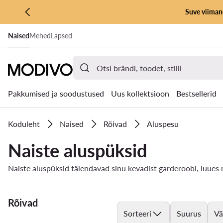
Suve viimane
LIIGU PÕHISISU JUURDE
Naised
Mehed
Lapsed
MINE OTSINGUSSE
Pakkumised ja soodustused
Uus kollektsioon
Bestsellerid
Koduleht
Naised
Rõivad
Aluspesu
Naiste aluspüksid
Naiste aluspüksid täiendavad sinu kevadist garderoobi, luues mu
Rõivad
Sorteeri
Suurus
Vä