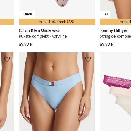
Uudis
AI
extra -10% Kood: LAST
extra 
Calvin Klein Underwear
Tommy Hilfiger
Pükste komplekt · Värviline
Stringide komple
69,99
€
69,99
€