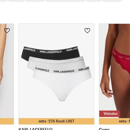
Võimalus
extra -15% Kood: LAST
extra 
KARL LAGERFELD
Guess