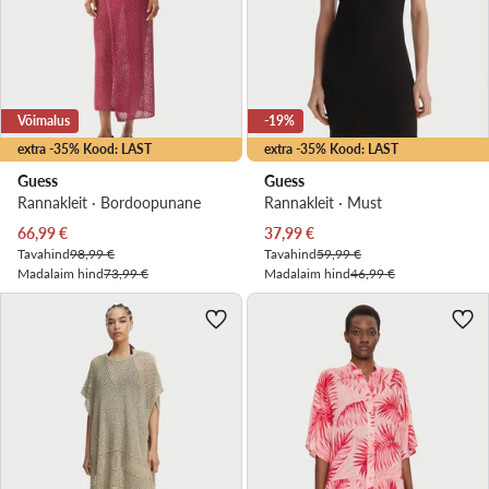
Võimalus
-19%
extra -35% Kood: LAST
extra -35% Kood: LAST
Guess
Guess
Rannakleit · Bordoopunane
Rannakleit · Must
Praegune hind
Praegune hind
66,99
€
37,99
€
Tavahind
98,99 €
Tavahind
59,99 €
Madalaim hind
73,99 €
Madalaim hind
46,99 €