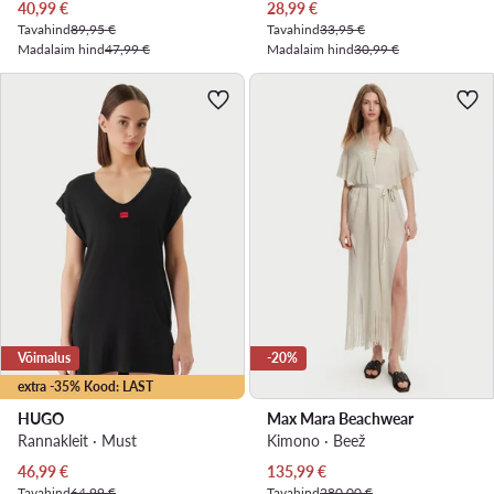
Praegune hind
Praegune hind
40,99
€
28,99
€
Tavahind
89,95 €
Tavahind
33,95 €
Madalaim hind
47,99 €
Madalaim hind
30,99 €
Võimalus
-20%
extra -35% Kood: LAST
HUGO
Max Mara Beachwear
Rannakleit · Must
Kimono · Beež
Praegune hind
Praegune hind
46,99
€
135,99
€
Tavahind
64,99 €
Tavahind
280,00 €