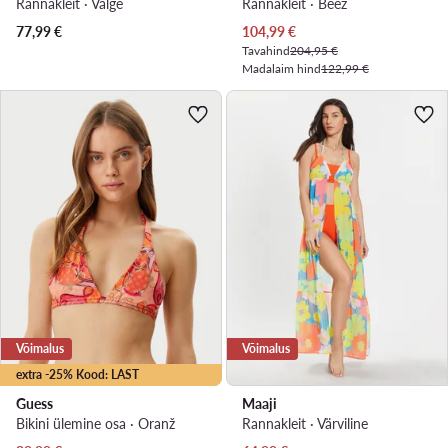
Rannakleit · Valge
Rannakleit · Beež
Praegune hind
77,99
€
104,99
€
Tavahind
204,95 €
Madalaim hind
122,99 €
Võimalus
Võimalus
extra -25% Kood: LAST
Guess
Maaji
Bikini ülemine osa · Oranž
Rannakleit · Värviline