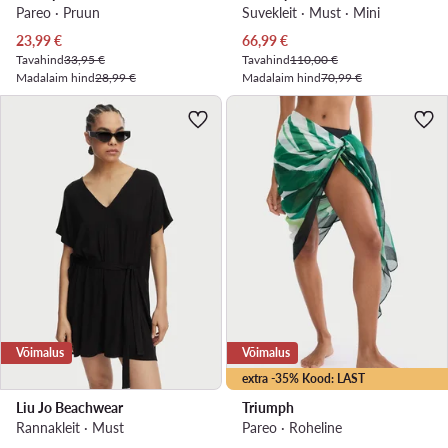
Pareo · Pruun
Suvekleit · Must · Mini
Praegune hind
Praegune hind
23,99
€
66,99
€
Tavahind
33,95 €
Tavahind
110,00 €
Madalaim hind
28,99 €
Madalaim hind
70,99 €
Võimalus
Võimalus
extra -35% Kood: LAST
Liu Jo Beachwear
Triumph
Rannakleit · Must
Pareo · Roheline