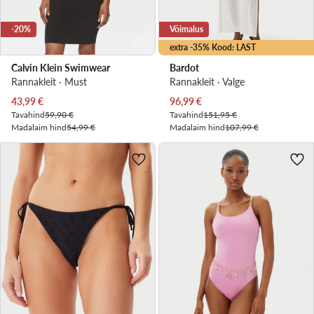
-20%
Võimalus
extra -35% Kood: LAST
Calvin Klein Swimwear
Bardot
Rannakleit · Must
Rannakleit · Valge
Praegune hind
Praegune hind
43,99
€
96,99
€
Tavahind
59,90 €
Tavahind
151,95 €
Madalaim hind
54,99 €
Madalaim hind
107,99 €