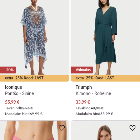
-20%
Võimalus
extra -25% Kood: LAST
extra -25% Kood: LAST
Iconique
Triumph
Pontšo · Sinine
Kimono · Roheline
Praegune hind
Praegune hind
55,99
€
33,99
€
Tavahind
82,95 €
Tavahind
48,95 €
Madalaim hind
69,99 €
Madalaim hind
35,99 €