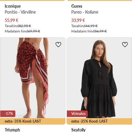
Iconique
Guess
Pontšo · Värviline
Pareo · Kollane
Praegune hind
Praegune hind
55,99
€
33,99
€
Tavahind
82,95 €
Tavahind
44,99 €
Madalaim hind
69,99 €
Madalaim hind
36,99 €
-17%
Võimalus
extra -35% Kood: LAST
extra -25% Kood: LAST
Triumph
Seafolly