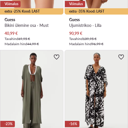
Võimalus
Võimalus
extra -25% Kood: LAST
extra -35% Kood: LAST
Guess
Guess
Bikini ülemine osa · Must
Ujumistrikoo · Lilla
Praegune hind
Praegune hind
40,99
€
90,99
€
Tavahind
69,95 €
Tavahind
139,95 €
Madalaim hind
44,99 €
Madalaim hind
96,99 €
-23%
-16%