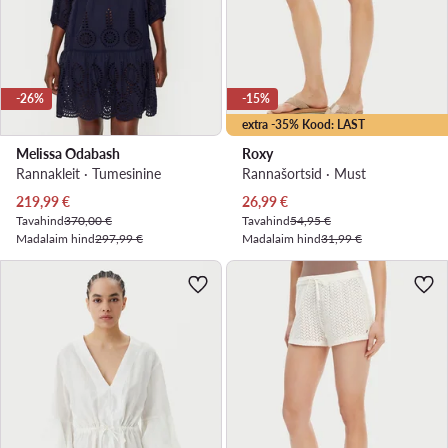
-26%
-15%
extra -35% Kood: LAST
Melissa Odabash
Roxy
Rannakleit · Tumesinine
Rannašortsid · Must
Praegune hind
Praegune hind
219,99
€
26,99
€
Tavahind
370,00 €
Tavahind
54,95 €
Madalaim hind
297,99 €
Madalaim hind
31,99 €