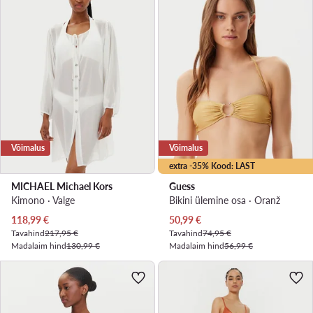
Võimalus
Võimalus
extra -35% Kood: LAST
MICHAEL Michael Kors
Guess
Kimono · Valge
Bikini ülemine osa · Oranž
Praegune hind
Praegune hind
118,99
€
50,99
€
Tavahind
217,95 €
Tavahind
74,95 €
Madalaim hind
130,99 €
Madalaim hind
56,99 €