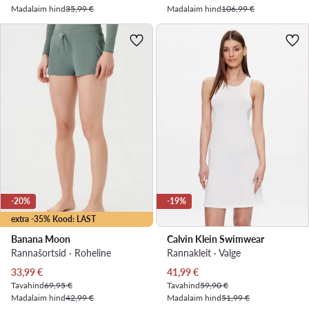
Madalaim hind
35,99 €
Madalaim hind
106,99 €
-20%
-19%
extra -35% Kood: LAST
Banana Moon
Calvin Klein Swimwear
Rannašortsid · Roheline
Rannakleit · Valge
Praegune hind
Praegune hind
33,99
€
41,99
€
Tavahind
69,95 €
Tavahind
59,90 €
Madalaim hind
42,99 €
Madalaim hind
51,99 €