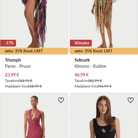
-17%
Võimalus
extra -35% Kood: LAST
extra -35% Kood: LAST
Triumph
Selmark
Pareo · Pruun
Kimono · Kuldne
Praegune hind
Praegune hind
23,99
€
46,99
€
Tavahind
33,95 €
Tavahind
82,99 €
Madalaim hind
28,99 €
Madalaim hind
54,99 €