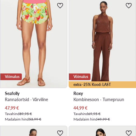
Võimalus
Võimalus
extra -25% Kood: LAST
Seafolly
Roxy
Rannašortsid · Värviline
Kombinesoon · Tumepruun
Praegune hind
Praegune hind
47,99
€
44,99
€
Tavahind
89,95 €
Tavahind
69,95 €
Madalaim hind
53,99 €
Madalaim hind
49,99 €