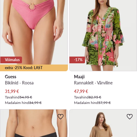
Võimalus
-17%
extra -25% Kood: LAST
Guess
Maaji
Bikiinid · Roosa
Rannakleit · Värviline
Praegune hind
Praegune hind
31,99
€
47,99
€
Tavahind
54,95 €
Tavahind
82,95 €
Madalaim hind
34,99 €
Madalaim hind
57,99 €