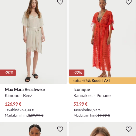
-20%
-22%
extra -25% Kood: LAST
Max Mara Beachwear
Iconique
Kimono · Beež
Rannakleit · Punane
Praegune hind
Praegune hind
126,99
€
53,99
€
Tavahind
260,00 €
Tavahind
86,95 €
Madalaim hind
159,99 €
Madalaim hind
69,99 €