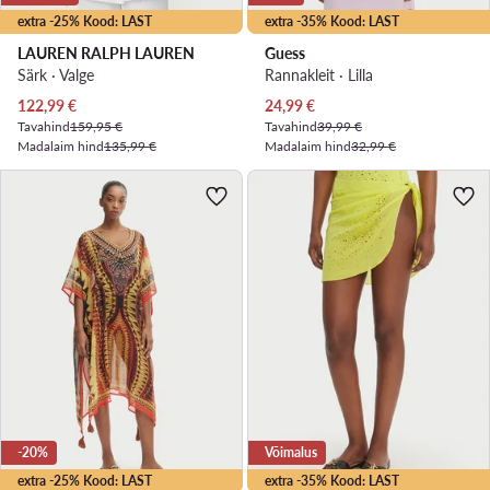
extra -25% Kood: LAST
extra -35% Kood: LAST
LAUREN RALPH LAUREN
Guess
Särk · Valge
Rannakleit · Lilla
Praegune hind
Praegune hind
122,99
€
24,99
€
Tavahind
159,95 €
Tavahind
39,99 €
Madalaim hind
135,99 €
Madalaim hind
32,99 €
-20%
Võimalus
extra -25% Kood: LAST
extra -35% Kood: LAST