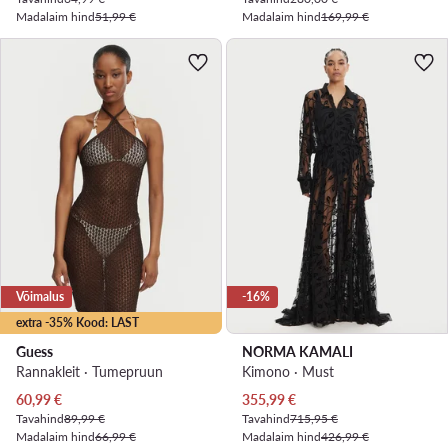
Madalaim hind
51,99 €
Madalaim hind
169,99 €
Võimalus
-16%
extra -35% Kood: LAST
Guess
NORMA KAMALI
Rannakleit · Tumepruun
Kimono · Must
Praegune hind
Praegune hind
60,99
€
355,99
€
Tavahind
89,99 €
Tavahind
715,95 €
Madalaim hind
66,99 €
Madalaim hind
426,99 €