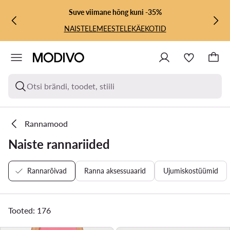
LIIGU PÕHISISU JUURDE
MINE OTSINGUSSE
Suve viimane hõng kuni -35%
NAISTELE
MEESTELE
KÄEKOTID
Otsi brändi, toodet, stiili
Rannamood
Naiste rannariided
Rannarõivad
Ranna aksessuaarid
Ujumiskostüümid
Tooted: 176