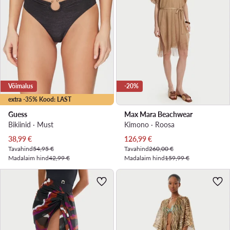
Võimalus
-20%
extra -35% Kood: LAST
Guess
Max Mara Beachwear
Bikiinid · Must
Kimono · Roosa
Praegune hind
Praegune hind
38,99
€
126,99
€
Tavahind
54,95 €
Tavahind
260,00 €
Madalaim hind
42,99 €
Madalaim hind
159,99 €