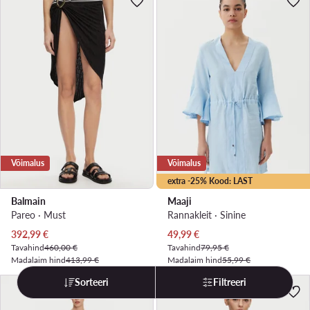
Võimalus
Võimalus
extra -25% Kood: LAST
Balmain
Maaji
Pareo · Must
Rannakleit · Sinine
Praegune hind
Praegune hind
392,99
€
49,99
€
Tavahind
460,00 €
Tavahind
79,95 €
Madalaim hind
413,99 €
Madalaim hind
55,99 €
Sorteeri
Filtreeri