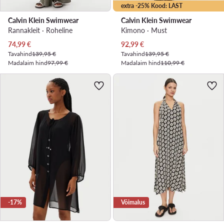
extra -25% Kood: LAST
Calvin Klein Swimwear
Calvin Klein Swimwear
Rannakleit · Roheline
Kimono · Must
Praegune hind
Praegune hind
74,99
€
92,99
€
Tavahind
139,95 €
Tavahind
139,95 €
Madalaim hind
97,99 €
Madalaim hind
110,99 €
-17%
Võimalus