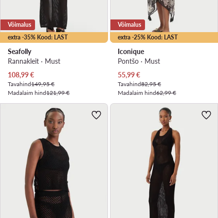
Võimalus
Võimalus
extra -35% Kood: LAST
extra -25% Kood: LAST
Seafolly
Iconique
Rannakleit · Must
Pontšo · Must
Praegune hind
Praegune hind
108,99
€
55,99
€
Tavahind
149,95 €
Tavahind
82,95 €
Madalaim hind
121,99 €
Madalaim hind
62,99 €