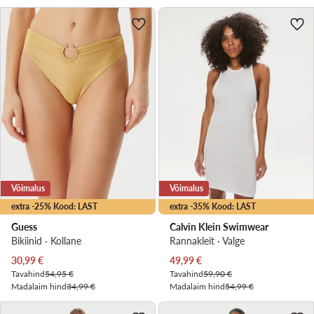
Võimalus
Võimalus
extra -25% Kood: LAST
extra -35% Kood: LAST
Guess
Calvin Klein Swimwear
Bikiinid · Kollane
Rannakleit · Valge
Praegune hind
Praegune hind
30,99
€
49,99
€
Tavahind
54,95 €
Tavahind
59,90 €
Madalaim hind
34,99 €
Madalaim hind
54,99 €