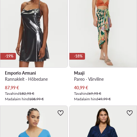
-19%
-18%
Emporio Armani
Maaji
Rannakleit · Hõbedane
Pareo · Värviline
Praegune hind
Praegune hind
87,99
€
40,99
€
Tavahind
182,95 €
Tavahind
69,95 €
Madalaim hind
108,99 €
Madalaim hind
49,99 €