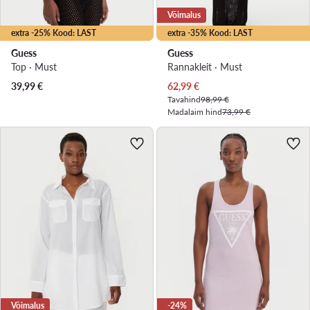
Võimalus
extra -25% Kood: LAST
extra -35% Kood: LAST
Guess
Guess
Top · Must
Rannakleit · Must
Praegune hind
39,99
€
62,99
€
Tavahind
98,99 €
Madalaim hind
73,99 €
Võimalus
-24%