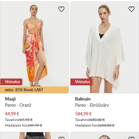
Võimalus
Võimalus
extra -25% Kood: LAST
Maaji
Balmain
Pareo · Oranž
Pareo · Ekrüüvärv
Praegune hind
Praegune hind
44,99
€
584,99
€
Tavahind
69,95 €
Tavahind
650,00 €
Madalaim hind
49,99 €
Madalaim hind
650,00 €