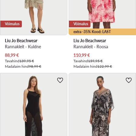
Võimalus
Võimalus
extra -35% Kood: LAST
Liu Jo Beachwear
Liu Jo Beachwear
Rannakleit · Kuldne
Rannakleit · Roosa
Praegune hind
Praegune hind
88,99
€
110,99
€
Tavahind
139,95 €
Tavahind
159,95 €
Madalaim hind
98,99 €
Madalaim hind
122,99 €