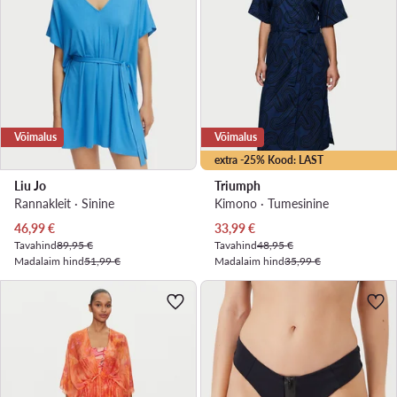
Võimalus
Võimalus
extra -25% Kood: LAST
Liu Jo
Triumph
Rannakleit · Sinine
Kimono · Tumesinine
Praegune hind
Praegune hind
46,99
€
33,99
€
Tavahind
89,95 €
Tavahind
48,95 €
Madalaim hind
51,99 €
Madalaim hind
35,99 €