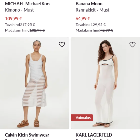
MICHAEL Michael Kors
Banana Moon
Kimono · Must
Rannakleit · Must
Praegune hind
Praegune hind
109,99
€
64,99
€
Tavahind
217,95 €
Tavahind
129,95 €
Madalaim hind
132,99 €
Madalaim hind
72,99 €
Võimalus
Calvin Klein Swimwear
KARL LAGERFELD