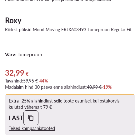
Roxy
Riidest püksid Mood Moving ERJX603493 Tumepruun Regular Fit
Värv:
Tumepruun
32,99
Praegune hind 32,99 €
€
Tavahind:
59,95 €
-44%
Madalaim hind 30 päeva enne allahindlust:
40,99 €
-19%
Extra -25% allahindlust selle toote ostmisel, kui ostukorvis
kulutad vähemalt 79 €
LAST
Teised kampaaniatooted