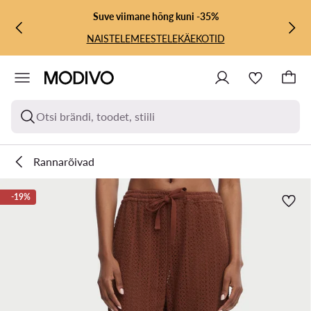
LIIGU PÕHISISU JUURDE
MINE OTSINGUSSE
Suve viimane hõng kuni -35%
NAISTELE
MEESTELE
KÄEKOTID
Otsi brändi, toodet, stiili
Rannarõivad
-19%