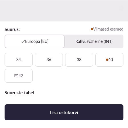
Suurus:
Viimased esemed
Euroopa [EU]
Rahvusvaheline (INT)
34
36
38
40
42
Suuruste tabel
Lisa ostukorvi