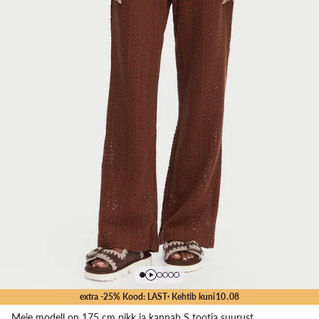
extra -25% Kood: LAST
· Kehtib kuni
10
.
08
Meie modell on 175 cm pikk ja kannab S tootja suurust