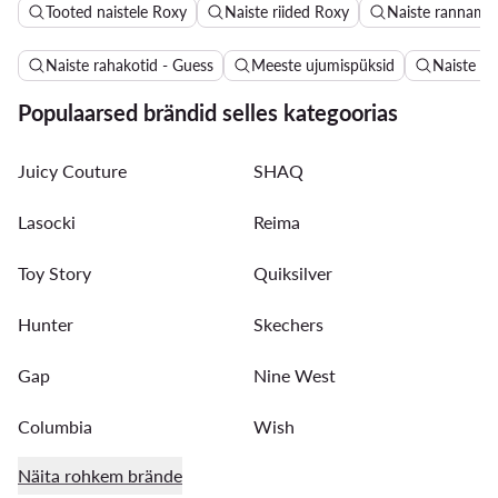
Tooted naistele Roxy
Naiste riided Roxy
Naiste rannamo
Naiste rahakotid - Guess
Meeste ujumispüksid
Naiste n
Populaarsed brändid selles kategoorias
Juicy Couture
SHAQ
Lasocki
Reima
Toy Story
Quiksilver
Hunter
Skechers
Gap
Nine West
Columbia
Wish
Näita rohkem brände