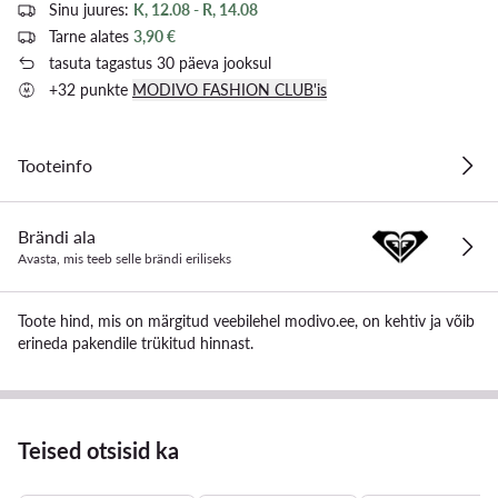
Sinu juures:
K, 12.08 - R, 14.08
Tarne alates
3,90 €
tasuta tagastus 30 päeva jooksul
+32 punkte
MODIVO FASHION CLUB'is
Tooteinfo
Brändi ala
Avasta, mis teeb selle brändi eriliseks
Toote hind, mis on märgitud veebilehel modivo.ee, on kehtiv ja võib
erineda pakendile trükitud hinnast.
Teised otsisid ka