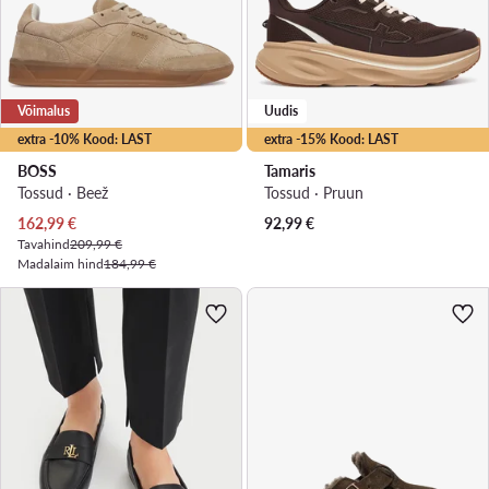
Võimalus
Uudis
extra -10% Kood: LAST
extra -15% Kood: LAST
BOSS
Tamaris
Tossud · Beež
Tossud · Pruun
Praegune hind
162,99
€
92,99
€
Tavahind
209,99 €
Madalaim hind
184,99 €