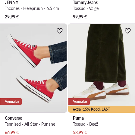
JENNY
Tommy Jeans
Tacones · Helepruun · 6.5 cm
Tossud · Valge
29,99
€
99,99
€
Võimalus
Võimalus
extra -15% Kood: LAST
Converse
Puma
Tennised · All Star · Punane
Tossud · Beež
Praegune hind
Praegune hind
66,99
€
53,99
€