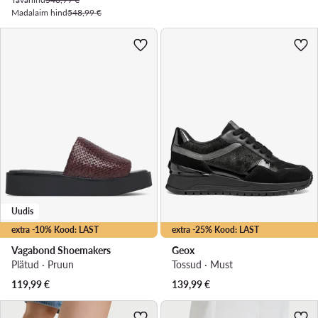
Madalaim hind
548,99 €
Uudis
extra -10% Kood: LAST
extra -25% Kood: LAST
Vagabond Shoemakers
Geox
Plätud · Pruun
Tossud · Must
119,99
€
139,99
€