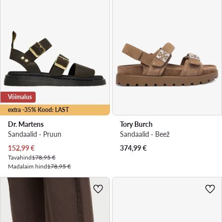
Võimalus
extra -35% Kood: LAST
Dr. Martens
Tory Burch
Sandaalid · Pruun
Sandaalid · Beež
Praegune hind
152,99
€
374,99
€
Tavahind
178,95 €
Madalaim hind
178,95 €