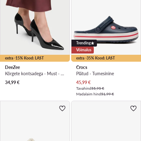
Trending
Võimalus
extra -15% Kood: LAST
extra -35% Kood: LAST
DeeZee
Crocs
Kõrgete kontsadega · Must · 10 cm
Plätud · Tumesinine
Praegune hind
34,99
€
45,99
€
Tavahind
55,95 €
Madalaim hind
51,99 €