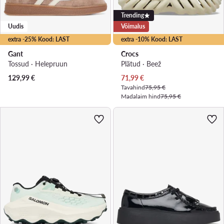
Trending
Uudis
Võimalus
extra -25% Kood: LAST
extra -10% Kood: LAST
Gant
Crocs
Tossud · Helepruun
Plätud · Beež
Praegune hind
129,99
€
71,99
€
Tavahind
75,95 €
Madalaim hind
75,95 €