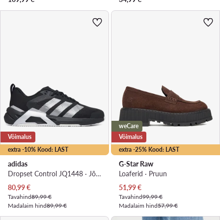
weCare
Võimalus
Võimalus
extra -10% Kood: LAST
extra -25% Kood: LAST
adidas
G-Star Raw
Dropset Control JQ1448 · Jõusaali jalatsid
Loaferid · Pruun
Praegune hind
Praegune hind
80,99
€
51,99
€
Tavahind
89,99 €
Tavahind
99,99 €
Madalaim hind
89,99 €
Madalaim hind
57,99 €