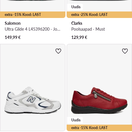
Uudis
extra -15% Kood: LAST
extra -25% Kood: LAST
Salomon
Clarks
Ultra Glide 4 L45396200 · Jooksujalatsid
Poolsaapad · Must
149,99
€
129,99
€
Uudis
extra -15% Kood: LAST