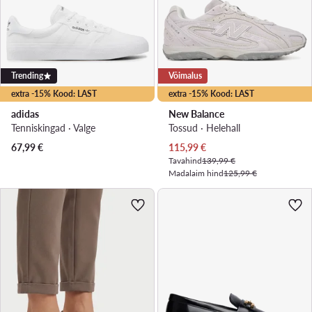
Trending
Võimalus
extra -15% Kood: LAST
extra -15% Kood: LAST
adidas
New Balance
Tenniskingad · Valge
Tossud · Helehall
Praegune hind
67,99
€
115,99
€
Tavahind
139,99 €
Madalaim hind
125,99 €