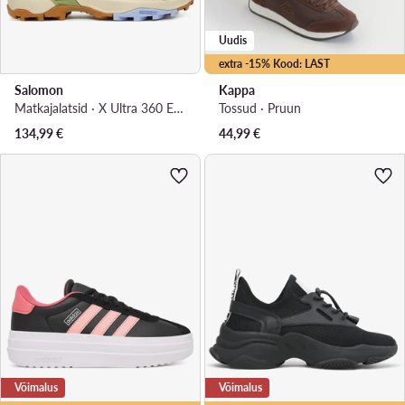
Uudis
extra -15% Kood: LAST
Salomon
Kappa
Matkajalatsid · X Ultra 360 Edge L49097300 · Roheline
Tossud · Pruun
134,99
€
44,99
€
Võimalus
Võimalus