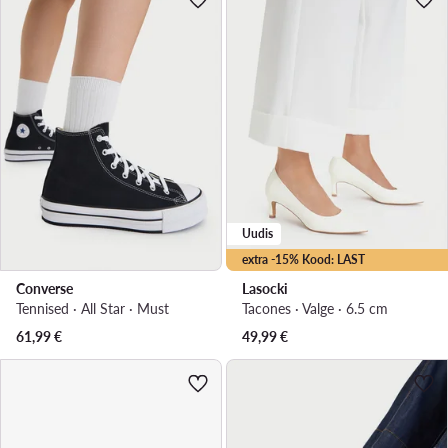
Uudis
extra -15% Kood: LAST
Converse
Lasocki
Tennised · All Star · Must
Tacones · Valge · 6.5 cm
61,99
€
49,99
€