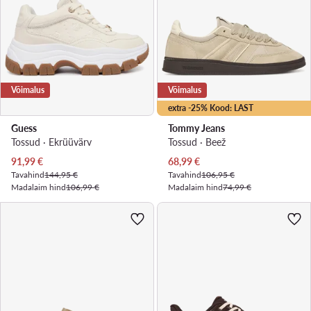
Võimalus
Võimalus
extra -25% Kood: LAST
Guess
Tommy Jeans
Tossud · Ekrüüvärv
Tossud · Beež
Praegune hind
Praegune hind
91,99
€
68,99
€
Tavahind
144,95 €
Tavahind
106,95 €
Madalaim hind
106,99 €
Madalaim hind
74,99 €