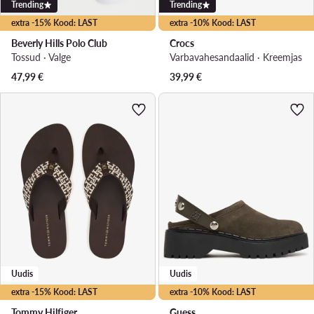
Trending
Trending
extra -15% Kood: LAST
extra -10% Kood: LAST
Beverly Hills Polo Club
Crocs
Tossud · Valge
Varbavahesandaalid · Kreemjas
47,99
€
39,99
€
Uudis
Uudis
extra -15% Kood: LAST
extra -10% Kood: LAST
Tommy Hilfiger
Guess