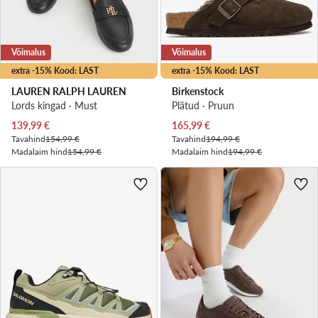
Võimalus
Võimalus
extra -15% Kood: LAST
extra -15% Kood: LAST
LAUREN RALPH LAUREN
Birkenstock
Lords kingad · Must
Plätud · Pruun
Praegune hind
Praegune hind
139,99
€
165,99
€
Tavahind
154,99 €
Tavahind
194,99 €
Madalaim hind
154,99 €
Madalaim hind
194,99 €