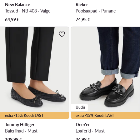
New Balance
Rieker
Tossud · NB 408 · Valge
Poolsaapad · Punane
64,99
€
74,95
€
Uudis
extra -15% Kood: LAST
extra -15% Kood: LAST
Tommy Hilfiger
DeeZee
Baleriinad · Must
Loaferid · Must
109,99
€
34,99
€