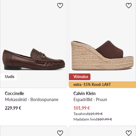
Uudis
Võimalus
extra -15% Kood: LAST
Coccinelle
Calvin Klein
Mokassiinid · Bordoopunane
Espadrillid · Pruun
Praegune hind
229,99
€
101,99
€
Tavahind
119,99 €
Madalaim hind
107,99 €