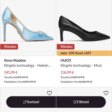
Võimalus
Võimalus
extra -10% Kood: LAST
Steve Madden
HUGO
Kõrgete kontsadega · Helesinine
Kõrgete kontsadega · Must
Praegune hind
Praegune hind
141,99
€
136,99
€
Tavahind
159,99 €
Tavahind
159,99 €
Madalaim hind
159,99 €
Madalaim hind
143,99 €
Sorteeri
Filtreeri