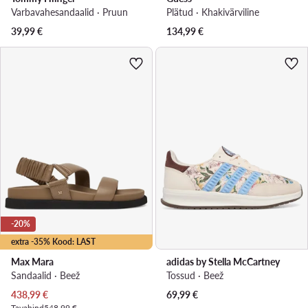
Varbavahesandaalid · Pruun
Plätud · Khakivärviline
39,99
€
134,99
€
-20%
extra -35% Kood: LAST
Max Mara
adidas by Stella McCartney
Sandaalid · Beež
Tossud · Beež
Praegune hind
438,99
€
69,99
€
Tavahind
548,99 €