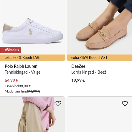
Võimalus
extra -25% Kood: LAST
extra -15% Kood: LAST
Polo Ralph Lauren
DeeZee
Tenniskingad · Valge
Lords kingad · Beež
Praegune hind
64,99
€
19,99
€
Tavahind
88,00 €
Madalaim hind
74,99 €