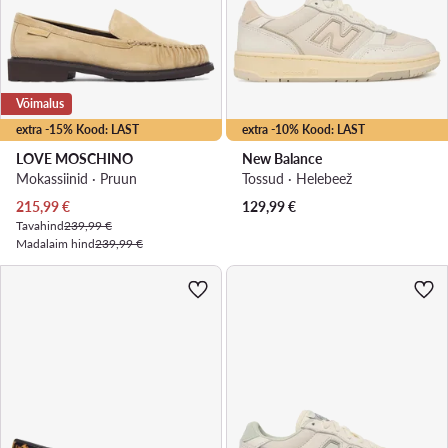
Võimalus
extra -15% Kood: LAST
extra -10% Kood: LAST
LOVE MOSCHINO
New Balance
Mokassiinid · Pruun
Tossud · Helebeež
Praegune hind
215,99
€
129,99
€
Tavahind
239,99 €
Madalaim hind
239,99 €