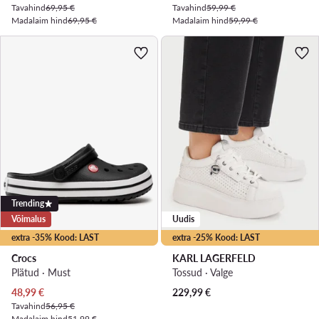
Tavahind
69,95 €
Tavahind
59,99 €
Madalaim hind
69,95 €
Madalaim hind
59,99 €
Trending
Võimalus
Uudis
extra -35% Kood: LAST
extra -25% Kood: LAST
Crocs
KARL LAGERFELD
Plätud · Must
Tossud · Valge
Praegune hind
48,99
€
229,99
€
Tavahind
56,95 €
Madalaim hind
51,99 €