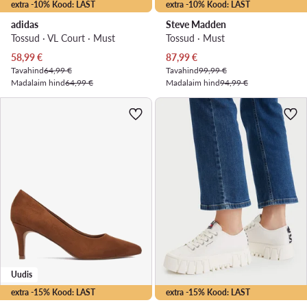
extra -10% Kood: LAST
extra -10% Kood: LAST
adidas
Steve Madden
Tossud · VL Court · Must
Tossud · Must
Praegune hind
Praegune hind
58,99
€
87,99
€
Tavahind
64,99 €
Tavahind
99,99 €
Madalaim hind
64,99 €
Madalaim hind
94,99 €
Uudis
extra -15% Kood: LAST
extra -15% Kood: LAST