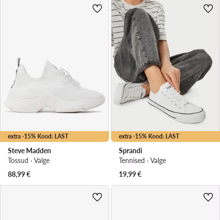
extra -15% Kood: LAST
extra -15% Kood: LAST
Steve Madden
Sprandi
Tossud · Valge
Tennised · Valge
88,99
€
19,99
€