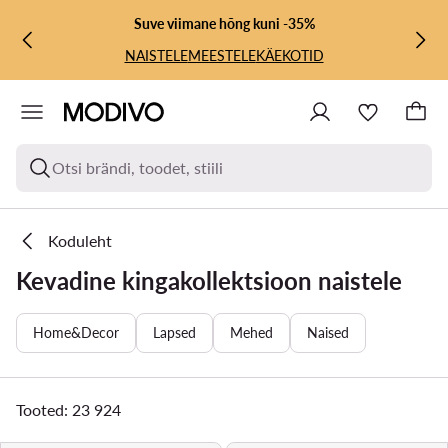
LIIGU PÕHISISU JUURDE
MINE OTSINGUSSE
Suve viimane hõng kuni -35%
NAISTELE
MEESTELE
KÄEKOTID
Otsi brändi, toodet, stiili
Koduleht
Kevadine kingakollektsioon naistele
Home&Decor
Lapsed
Mehed
Naised
Tooted: 23 924