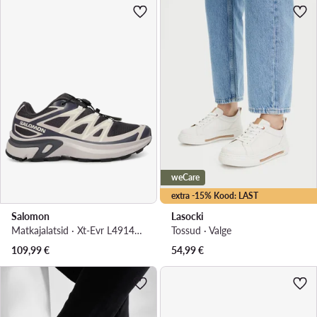
weCare
extra -15% Kood: LAST
Salomon
Lasocki
Matkajalatsid · Xt-Evr L49143200 · Bordoopunane
Tossud · Valge
109,99
€
54,99
€