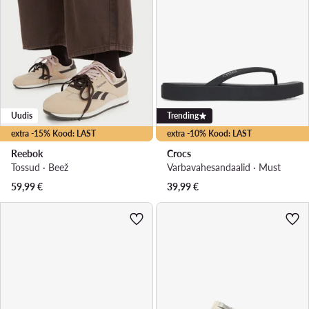
Uudis
Trending
extra -15% Kood: LAST
extra -10% Kood: LAST
Reebok
Crocs
Tossud · Beež
Varbavahesandaalid · Must
59,99
€
39,99
€