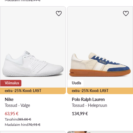
Võimalus
Uudis
extra -25% Kood: LAST
extra -25% Kood: LAST
Nike
Polo Ralph Lauren
Tossud · Valge
Tossud · Helepruun
Praegune hind
63,95
€
134,99
€
Tavahind
85,00 €
Madalaim hind
70,95 €