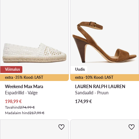
Võimalus
Uudis
extra -35% Kood: LAST
extra -10% Kood: LAST
Weekend Max Mara
LAUREN RALPH LAUREN
Espadrillid · Valge
Sandaalid · Pruun
Praegune hind
198,99
€
174,99
€
Tavahind
274,99 €
Madalaim hind
217,99 €