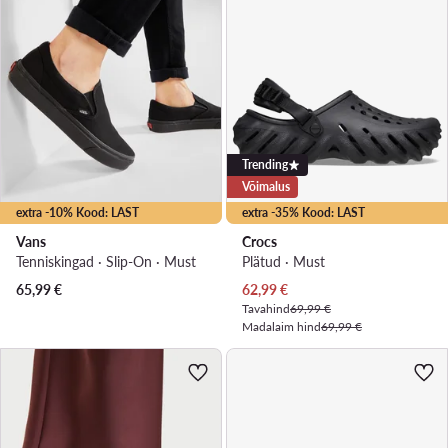
Trending
Võimalus
extra -10% Kood: LAST
extra -35% Kood: LAST
Vans
Crocs
Tenniskingad · Slip-On · Must
Plätud · Must
Praegune hind
65,99
€
62,99
€
Tavahind
69,99 €
Madalaim hind
69,99 €