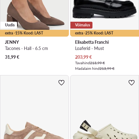
Uudis
Võimalus
extra -15% Kood: LAST
extra -25% Kood: LAST
JENNY
Elisabetta Franchi
Tacones · Hall · 6.5 cm
Loaferid · Must
Praegune hind
31,99
€
203,99
€
Tavahind
213,99 €
Madalaim hind
213,99 €