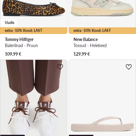
Uudis
extra -10% Kood: LAST
extra -10% Kood: LAST
Tommy Hilfiger
New Balance
Baleriinad · Pruun
Tossud · Helebeež
109,99
€
129,99
€