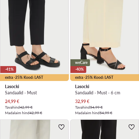
weCare
-41%
-40%
extra -25% Kood: LAST
extra -25% Kood: LAST
Lasocki
Lasocki
Sandaalid · Must
Sandaalid · Must · 6 cm
Praegune hind
Praegune hind
24,99
€
32,99
€
Tavahind
42,99 €
Tavahind
54,99 €
Madalaim hind
42,99 €
Madalaim hind
54,99 €