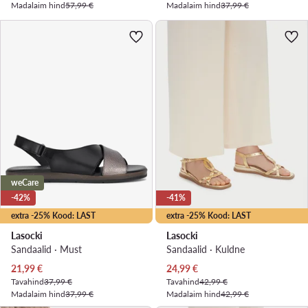
Madalaim hind
57,99 €
Madalaim hind
37,99 €
weCare
-42%
-41%
extra -25% Kood: LAST
extra -25% Kood: LAST
Lasocki
Lasocki
Sandaalid · Must
Sandaalid · Kuldne
Praegune hind
Praegune hind
21,99
€
24,99
€
Tavahind
37,99 €
Tavahind
42,99 €
Madalaim hind
37,99 €
Madalaim hind
42,99 €