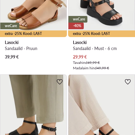
weCare
weCare
-40%
extra -25% Kood: LAST
extra -25% Kood: LAST
Lasocki
Lasocki
Sandaalid · Pruun
Sandaalid · Must · 6 cm
Praegune hind
39,99
€
29,99
€
Tavahind
49,99 €
Madalaim hind
49,99 €