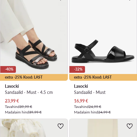
-40%
-32%
extra -25% Kood: LAST
extra -25% Kood: LAST
Lasocki
Lasocki
Sandaalid · Must · 4.5 cm
Sandaalid · Must
Praegune hind
Praegune hind
23,99
€
16,99
€
Tavahind
39,99 €
Tavahind
24,99 €
Madalaim hind
39,99 €
Madalaim hind
24,99 €