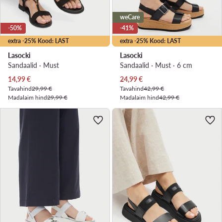
weCare
-50%
-41%
extra -25% Kood: LAST
extra -25% Kood: LAST
Lasocki
Lasocki
Sandaalid · Must
Sandaalid · Must · 6 cm
Praegune hind
Praegune hind
14,99
€
24,99
€
Tavahind
29,99 €
Tavahind
42,99 €
Madalaim hind
29,99 €
Madalaim hind
42,99 €