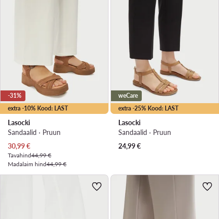
-31%
weCare
extra -10% Kood: LAST
extra -25% Kood: LAST
Lasocki
Lasocki
Sandaalid · Pruun
Sandaalid · Pruun
Praegune hind
30,99
€
24,99
€
Tavahind
44,99 €
Madalaim hind
44,99 €