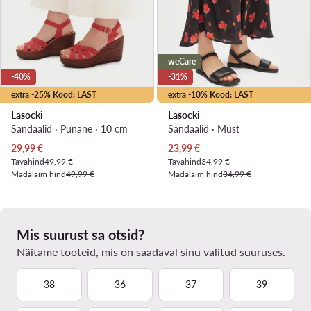
weCare
-40%
-31%
extra -25% Kood: LAST
extra -10% Kood: LAST
Lasocki
Lasocki
Sandaalid · Punane · 10 cm
Sandaalid · Must
Praegune hind
Praegune hind
29,99
€
23,99
€
Tavahind
49,99 €
Tavahind
34,99 €
Madalaim hind
49,99 €
Madalaim hind
34,99 €
Mis suurust sa otsid?
Näitame tooteid, mis on saadaval sinu valitud suuruses.
38
36
37
39