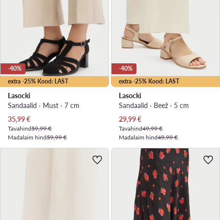
-40%
-40%
extra -25% Kood: LAST
extra -25% Kood: LAST
Lasocki
Lasocki
Sandaalid · Must · 7 cm
Sandaalid · Beež · 5 cm
Praegune hind
Praegune hind
35,99
€
29,99
€
Tavahind
59,99 €
Tavahind
49,99 €
Madalaim hind
59,99 €
Madalaim hind
49,99 €