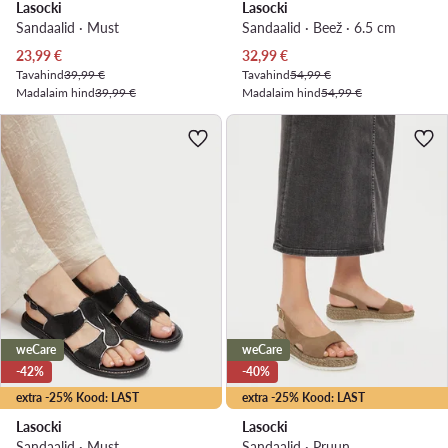
Lasocki
Lasocki
Sandaalid · Must
Sandaalid · Beež · 6.5 cm
Praegune hind
Praegune hind
23,99
€
32,99
€
Tavahind
39,99 €
Tavahind
54,99 €
Madalaim hind
39,99 €
Madalaim hind
54,99 €
weCare
weCare
-42%
-40%
extra -25% Kood: LAST
extra -25% Kood: LAST
Lasocki
Lasocki
Sandaalid · Must
Sandaalid · Pruun