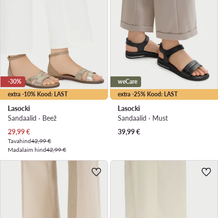
-30%
weCare
extra -10% Kood: LAST
extra -25% Kood: LAST
Lasocki
Lasocki
Sandaalid · Beež
Sandaalid · Must
Praegune hind
29,99
€
39,99
€
Tavahind
42,99 €
Madalaim hind
42,99 €