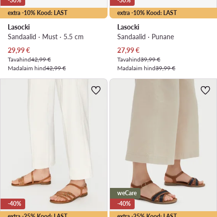
-30%
-30%
extra -10% Kood: LAST
extra -10% Kood: LAST
Lasocki
Lasocki
Sandaalid · Must · 5.5 cm
Sandaalid · Punane
Praegune hind
Praegune hind
29,99
€
27,99
€
Tavahind
42,99 €
Tavahind
39,99 €
Madalaim hind
42,99 €
Madalaim hind
39,99 €
weCare
-40%
-40%
extra -25% Kood: LAST
extra -25% Kood: LAST