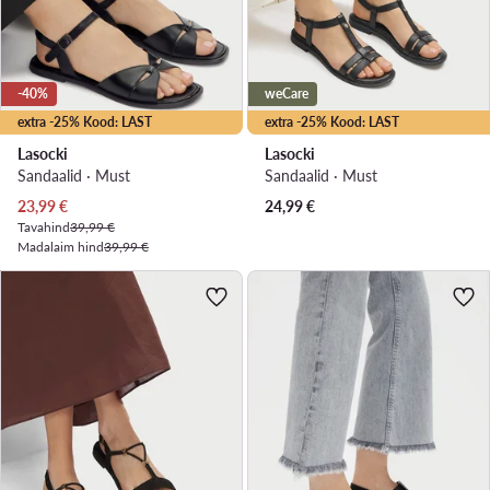
-40%
weCare
extra -25% Kood: LAST
extra -25% Kood: LAST
Lasocki
Lasocki
Sandaalid · Must
Sandaalid · Must
Praegune hind
23,99
€
24,99
€
Tavahind
39,99 €
Madalaim hind
39,99 €