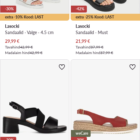
-30%
-42%
extra -10% Kood: LAST
extra -25% Kood: LAST
Lasocki
Lasocki
Sandaalid · Valge · 4.5 cm
Sandaalid · Must
Praegune hind
Praegune hind
29,99
€
21,99
€
Tavahind
42,99 €
Tavahind
37,99 €
Madalaim hind
42,99 €
Madalaim hind
37,99 €
weCare