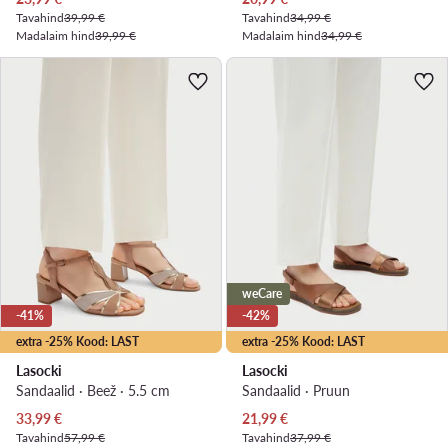
Tavahind
39,99 €
Tavahind
34,99 €
Madalaim hind
39,99 €
Madalaim hind
34,99 €
weCare
-41%
-42%
extra -25% Kood: LAST
extra -25% Kood: LAST
Lasocki
Lasocki
Sandaalid · Beež · 5.5 cm
Sandaalid · Pruun
Praegune hind
Praegune hind
33,99
€
21,99
€
Tavahind
57,99 €
Tavahind
37,99 €