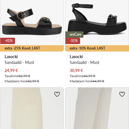
weCare
-41%
-31%
extra -25% Kood: LAST
extra -10% Kood: LAST
Lasocki
Lasocki
Sandaalid · Must
Sandaalid · Must
Praegune hind
Praegune hind
24,99
€
30,99
€
Tavahind
42,99 €
Tavahind
44,99 €
Madalaim hind
42,99 €
Madalaim hind
44,99 €