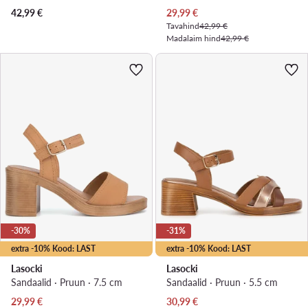
Praegune hind
42,99
€
29,99
€
Tavahind
42,99 €
Madalaim hind
42,99 €
-30%
-31%
extra -10% Kood: LAST
extra -10% Kood: LAST
Lasocki
Lasocki
Sandaalid · Pruun · 7.5 cm
Sandaalid · Pruun · 5.5 cm
Praegune hind
Praegune hind
29,99
€
30,99
€