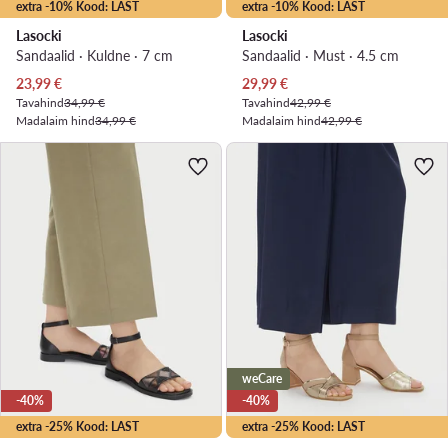
extra -10% Kood: LAST
extra -10% Kood: LAST
Lasocki
Lasocki
Sandaalid · Kuldne · 7 cm
Sandaalid · Must · 4.5 cm
Praegune hind
Praegune hind
23,99
€
29,99
€
Tavahind
34,99 €
Tavahind
42,99 €
Madalaim hind
34,99 €
Madalaim hind
42,99 €
weCare
-40%
-40%
extra -25% Kood: LAST
extra -25% Kood: LAST