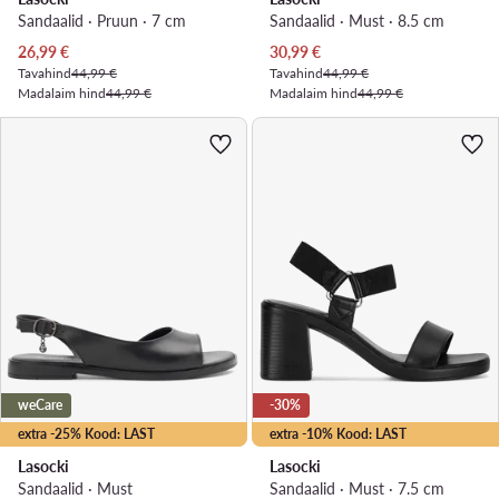
Sandaalid · Pruun · 7 cm
Sandaalid · Must · 8.5 cm
Praegune hind
Praegune hind
26,99
€
30,99
€
Tavahind
44,99 €
Tavahind
44,99 €
Madalaim hind
44,99 €
Madalaim hind
44,99 €
weCare
-30%
extra -25% Kood: LAST
extra -10% Kood: LAST
Lasocki
Lasocki
Sandaalid · Must
Sandaalid · Must · 7.5 cm