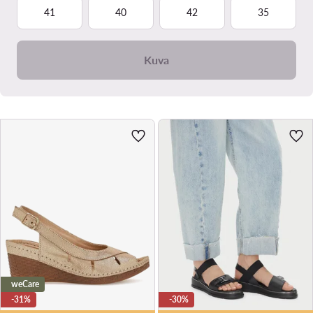
41
40
42
35
Kuva
weCare
-31%
-30%