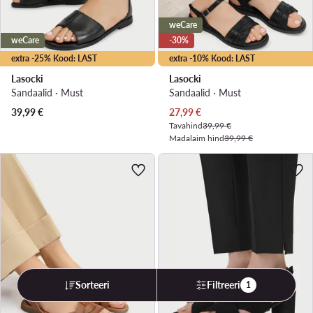
weCare
weCare
-30%
extra -25% Kood: LAST
extra -10% Kood: LAST
Lasocki
Lasocki
Sandaalid · Must
Sandaalid · Must
Praegune hind
39,99
€
27,99
€
Tavahind
39,99 €
Madalaim hind
39,99 €
Sorteeri
Filtreeri
1