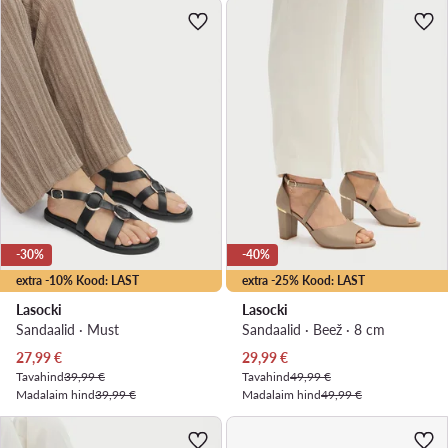
-30%
-40%
extra -10% Kood: LAST
extra -25% Kood: LAST
Lasocki
Lasocki
Sandaalid · Must
Sandaalid · Beež · 8 cm
Praegune hind
Praegune hind
27,99
€
29,99
€
Tavahind
39,99 €
Tavahind
49,99 €
Madalaim hind
39,99 €
Madalaim hind
49,99 €