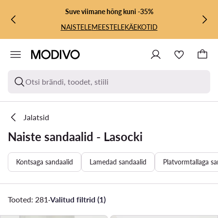
LIIGU PÕHISISU JUURDE
MINE OTSINGUSSE
Suve viimane hõng kuni -35%
NAISTELE
MEESTELE
KÄEKOTID
Otsi brändi, toodet, stiili
Jalatsid
Naiste sandaalid - Lasocki
Kontsaga sandaalid
Lamedad sandaalid
Platvormtallaga sa
Tooted: 281
·
Valitud filtrid (1)