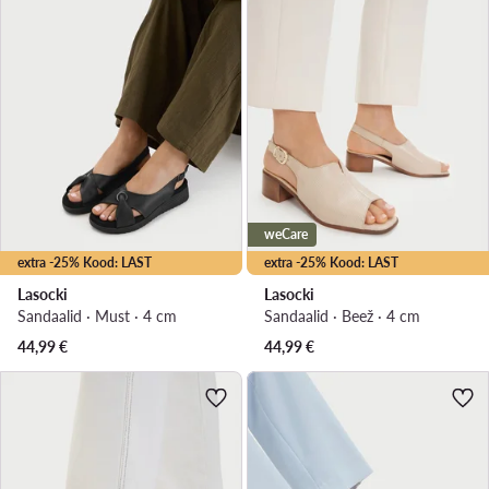
weCare
extra -25% Kood: LAST
extra -25% Kood: LAST
Lasocki
Lasocki
Sandaalid · Must · 4 cm
Sandaalid · Beež · 4 cm
44,99
€
44,99
€