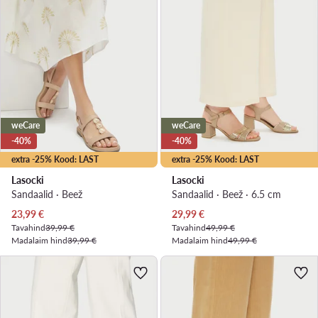
weCare
weCare
-40%
-40%
extra -25% Kood: LAST
extra -25% Kood: LAST
Lasocki
Lasocki
Sandaalid · Beež
Sandaalid · Beež · 6.5 cm
Praegune hind
Praegune hind
23,99
€
29,99
€
Tavahind
39,99 €
Tavahind
49,99 €
Madalaim hind
39,99 €
Madalaim hind
49,99 €