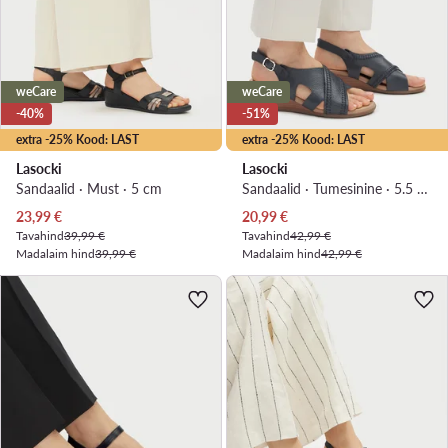
weCare
weCare
-40%
-51%
extra -25% Kood: LAST
extra -25% Kood: LAST
Lasocki
Lasocki
Sandaalid · Must · 5 cm
Sandaalid · Tumesinine · 5.5 cm
Praegune hind
Praegune hind
23,99
€
20,99
€
Tavahind
39,99 €
Tavahind
42,99 €
Madalaim hind
39,99 €
Madalaim hind
42,99 €