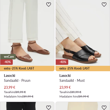
weCare
-40%
-40%
extra -25% Kood: LAST
extra -25% Kood: LAST
Lasocki
Lasocki
Sandaalid · Pruun
Sandaalid · Must
Praegune hind
Praegune hind
23,99
€
23,99
€
Tavahind
39,99 €
Tavahind
39,99 €
Madalaim hind
39,99 €
Madalaim hind
39,99 €