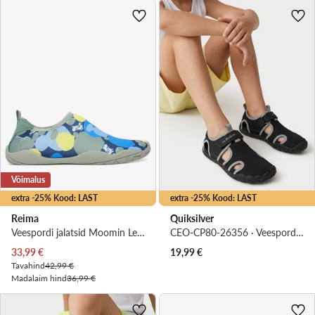
Võimalus
extra -25% Kood: LAST
extra -25% Kood: LAST
Reima
Quiksilver
Veespordi jalatsid Moomin Lean 5400091M-81B1 Hall
CEO-CP80-26356 · Veespordi jalatsid
Praegune hind
33,99
€
19,99
€
Tavahind
42,99 €
Madalaim hind
36,99 €