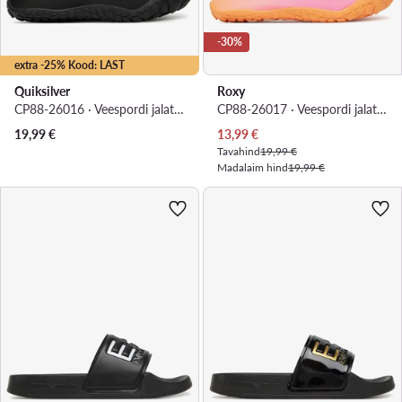
-30%
extra -25% Kood: LAST
Quiksilver
Roxy
CP88-26016 · Veespordi jalatsid
CP88-26017 · Veespordi jalatsid
Praegune hind
19,99
€
13,99
€
Tavahind
19,99 €
Madalaim hind
19,99 €