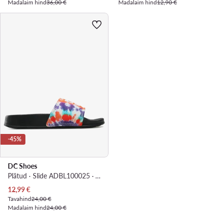
Madalaim hind
36,00 €
Madalaim hind
12,90 €
-45%
DC Shoes
Plätud · Slide ADBL100025 · Värviline
Praegune hind
12,99
€
Tavahind
24,00 €
Madalaim hind
24,00 €