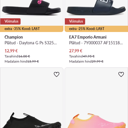
Võimalus
Võimalus
extra -35% Kood: LAST
extra -25% Kood: LAST
Champion
EA7 Emporio Armani
Plätud · Daytona G Ps S32577-CHA-KK001 · Must
Plätud · 7Y000037 AF15118 BA045 · Tumesinine
Praegune hind
Praegune hind
12,99
€
27,99
€
Tavahind
16,00 €
Tavahind
49,95 €
Madalaim hind
13,99 €
Madalaim hind
29,99 €