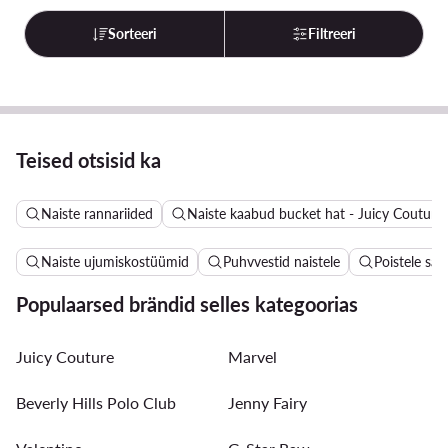
Sorteeri
Filtreeri
Teised otsisid ka
Naiste rannariided
Naiste kaabud bucket hat - Juicy Couture
Naiste ujumiskostüümid
Puhvvestid naistele
Poistele sa
Populaarsed brändid selles kategoorias
Juicy Couture
Marvel
Beverly Hills Polo Club
Jenny Fairy