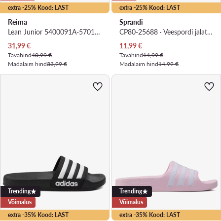
extra -25% Kood: LAST
extra -25% Kood: LAST
Reima
Sprandi
Lean Junior 5400091A-5701 · Veespordi jalatsid
CP80-25688 · Veespordi jalatsid
Praegune hind
Praegune hind
31,99
€
11,99
€
Tavahind
40,99 €
Tavahind
14,99 €
Madalaim hind
33,99 €
Madalaim hind
14,99 €
Trending
Trending
Võimalus
Võimalus
extra -35% Kood: LAST
extra -35% Kood: LAST