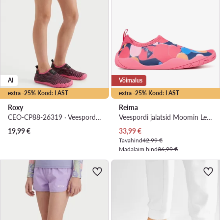
AI
Võimalus
extra -25% Kood: LAST
extra -25% Kood: LAST
Roxy
Reima
CEO-CP88-26319 · Veespordi jalatsid
Veespordi jalatsid Moomin Lean 5400091M-3311 Roosa
Praegune hind
19,99
€
33,99
€
Tavahind
42,99 €
Madalaim hind
36,99 €