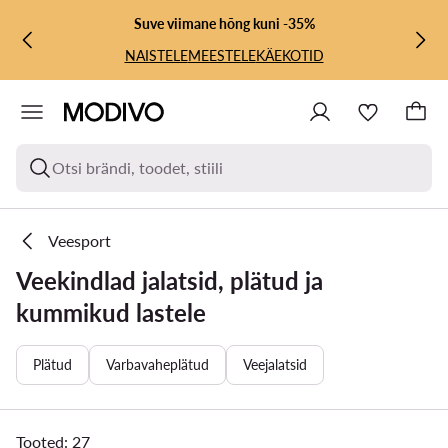
LIIGU PÕHISISU JUURDE
MINE OTSINGUSSE
Suve viimane hõng kuni -35%
NAISTELE
MEESTELE
KÄEKOTID
Otsi brändi, toodet, stiili
Veesport
Veekindlad jalatsid, plätud ja
kummikud lastele
Plätud
Varbavaheplätud
Veejalatsid
Tooted: 27