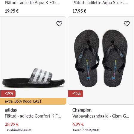
Plätud · adilette Aqua K F35555 · Valge
Plätud · adilette Aqua Slides Kids ID2621 · Sinine
19,95
€
17,95
€
-19%
-45%
extra -35% Kood: LAST
adidas
Champion
Plätud · adilette Comfort K FY8836 · Hõbedane
Varbavahesandaalid · Glam Girl S32156-CHA-KK003 · Must
Praegune hind
Praegune hind
28,99
€
6,99
€
Tavahind
36,00 €
Tavahind
12,90 €