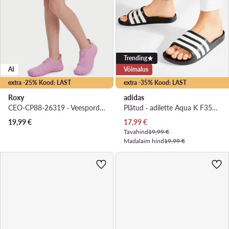
Trending
AI
Võimalus
extra -25% Kood: LAST
extra -35% Kood: LAST
Roxy
adidas
CEO-CP88-26319 · Veespordi jalatsid
Plätud · adilette Aqua K F35556 · Must
Praegune hind
19,99
€
17,99
€
Tavahind
19,99 €
Madalaim hind
19,99 €