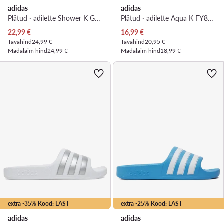
adidas
adidas
Plätud · adilette Shower K G27625 · Must
Plätud · adilette Aqua K FY8072 · Roosa
Praegune hind
Praegune hind
22,99
€
16,99
€
Tavahind
24,99 €
Tavahind
20,95 €
Madalaim hind
24,99 €
Madalaim hind
18,99 €
extra -35% Kood: LAST
extra -25% Kood: LAST
adidas
adidas