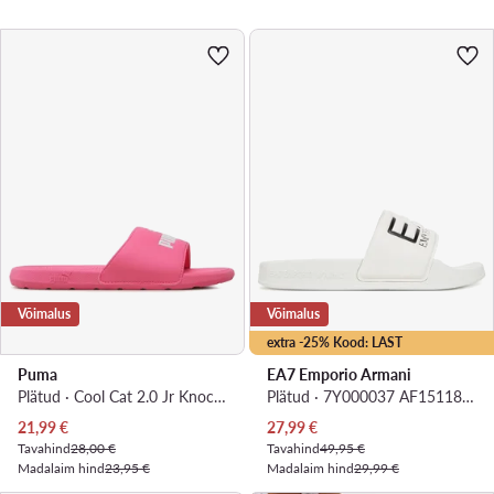
Võimalus
Võimalus
extra -25% Kood: LAST
Puma
EA7 Emporio Armani
Plätud · Cool Cat 2.0 Jr Knockout 39088108 · Roosa
Plätud · 7Y000037 AF15118 U0001 · Valge
Praegune hind
Praegune hind
21,99
€
27,99
€
Tavahind
28,00 €
Tavahind
49,95 €
Madalaim hind
23,95 €
Madalaim hind
29,99 €