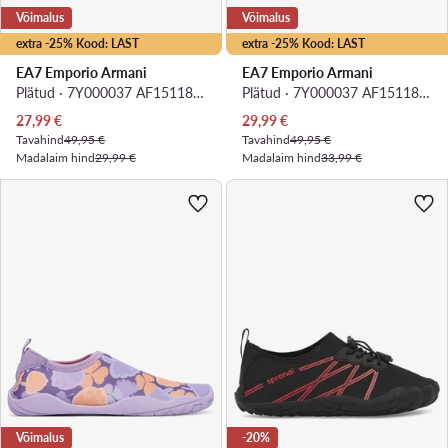
Võimalus
Võimalus
extra -25% Kood: LAST
extra -25% Kood: LAST
EA7 Emporio Armani
EA7 Emporio Armani
Plätud · 7Y000037 AF15118 UC001 · Must
Plätud · 7Y000037 AF15118 PC001 · Must
Praegune hind
Praegune hind
27,99
€
29,99
€
Tavahind
49,95 €
Tavahind
49,95 €
Madalaim hind
29,99 €
Madalaim hind
33,99 €
Võimalus
-20%