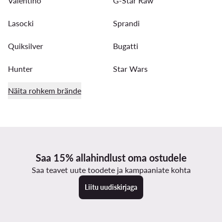
Valentino
G-Star Raw
Lasocki
Sprandi
Quiksilver
Bugatti
Hunter
Star Wars
Näita rohkem brände
Saa 15% allahindlust oma ostudele
Saa teavet uute toodete ja kampaaniate kohta
Liitu uudiskirjaga