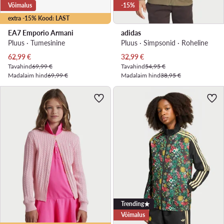
Võimalus
-15%
extra -15% Kood: LAST
EA7 Emporio Armani
adidas
Pluus · Tumesinine
Pluus · Simpsonid · Roheline
Praegune hind
Praegune hind
62,99
€
32,99
€
Tavahind
69,99 €
Tavahind
54,95 €
Madalaim hind
69,99 €
Madalaim hind
38,95 €
Trending
Võimalus