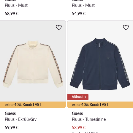
Pluus · Must
Pluus · Must
58,99
€
54,99
€
Võimalus
extra -10% Kood: LAST
extra -10% Kood: LAST
Guess
Guess
Pluus · Ekrüüvärv
Pluus · Tumesinine
Praegune hind
59,99
€
53,99
€