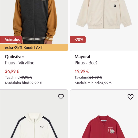
Võimalus
-20%
extra -25% Kood: LAST
Quiksilver
Mayoral
Pluus · Värviline
Pluus · Beež
Praegune hind
Praegune hind
26,99
€
19,99
€
Tavahind
49,95 €
Tavahind
26,99 €
Madalaim hind
29,99 €
Madalaim hind
24,99 €