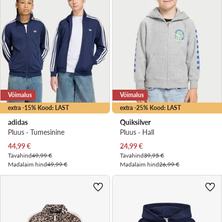
Võimalus
Võimalus
extra -15% Kood: LAST
extra -25% Kood: LAST
adidas
Quiksilver
Pluus · Tumesinine
Pluus · Hall
Praegune hind
Praegune hind
44,99
€
24,99
€
Tavahind
49,99 €
Tavahind
39,95 €
Madalaim hind
49,99 €
Madalaim hind
26,99 €