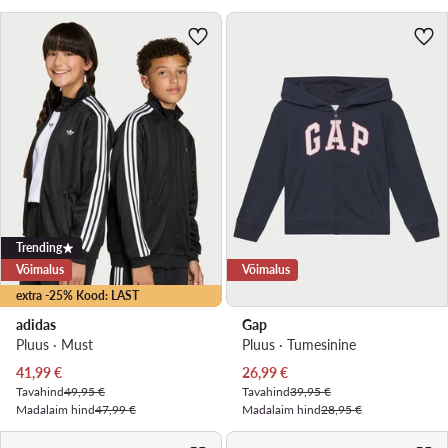
Trending
Võimalus
Võimalus
extra -25% Kood: LAST
adidas
Gap
Pluus · Must
Pluus · Tumesinine
Praegune hind
Praegune hind
41,99
€
26,99
€
Tavahind
49,95 €
Tavahind
39,95 €
Madalaim hind
47,99 €
Madalaim hind
28,95 €