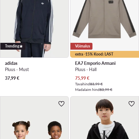
Trending
Võimalus
extra -15% Kood: LAST
adidas
EA7 Emporio Armani
Pluus · Must
Pluus · Hall
Praegune hind
37,99
€
75,99
€
Tavahind
83,99 €
Madalaim hind
83,99 €