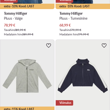
extra -10% Kood: LAST
extra -10% Kood: LAST
Tommy Hilfiger
Tommy Hilfiger
Pluus · Valge
Pluus · Tumesinine
Praegune hind
Praegune hind
78,99
€
68,99
€
Tavahind
89,99 €
Tavahind
79,99 €
Madalaim hind
89,99 €
Madalaim hind
79,99 €
Võimalus
extra -15% Kood: LAST