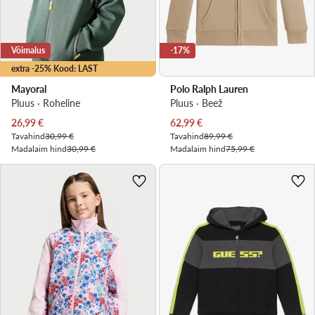
Võimalus
-17%
extra -25% Kood: LAST
Mayoral
Polo Ralph Lauren
Pluus · Roheline
Pluus · Beež
Praegune hind
Praegune hind
26,99
€
62,99
€
Tavahind
30,99 €
Tavahind
89,99 €
Madalaim hind
30,99 €
Madalaim hind
75,99 €