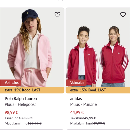
Võimalus
Võimalus
extra -15% Kood: LAST
extra -15% Kood: LAST
Polo Ralph Lauren
adidas
Pluus · Heleроosa
Pluus · Punane
Praegune hind
Praegune hind
98,99
€
44,99
€
Tavahind
109,99 €
Tavahind
49,99 €
Madalaim hind
109,99 €
Madalaim hind
49,99 €