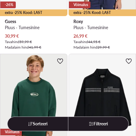
-26%
Võimalus
extra -25% Kood: LAST
extra -25% Kood: LAST
Guess
Roxy
Pluus · Tumesinine
Pluus · Tumesinine
Praegune hind
Praegune hind
30,99
€
26,99
€
Tavahind
59,99 €
Tavahind
44,95 €
Madalaim hind
41,99 €
Madalaim hind
29,99 €
Sorteeri
Filtreeri
Võimalus