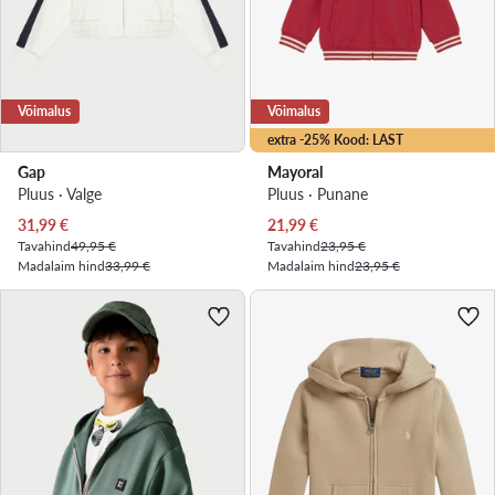
Võimalus
Võimalus
extra -25% Kood: LAST
Gap
Mayoral
Pluus · Valge
Pluus · Punane
Praegune hind
Praegune hind
31,99
€
21,99
€
Tavahind
49,95 €
Tavahind
23,95 €
Madalaim hind
33,99 €
Madalaim hind
23,95 €