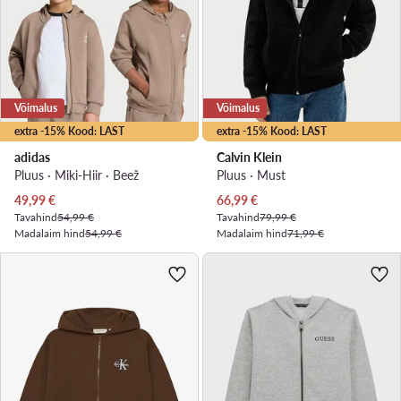
Võimalus
Võimalus
extra -15% Kood: LAST
extra -15% Kood: LAST
adidas
Calvin Klein
Pluus · Miki-Hiir · Beež
Pluus · Must
Praegune hind
Praegune hind
49,99
€
66,99
€
Tavahind
54,99 €
Tavahind
79,99 €
Madalaim hind
54,99 €
Madalaim hind
71,99 €