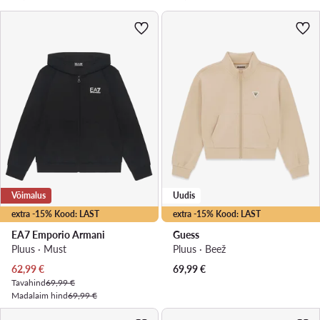
Võimalus
Uudis
extra -15% Kood: LAST
extra -15% Kood: LAST
EA7 Emporio Armani
Guess
Pluus · Must
Pluus · Beež
Praegune hind
62,99
€
69,99
€
Tavahind
69,99 €
Madalaim hind
69,99 €