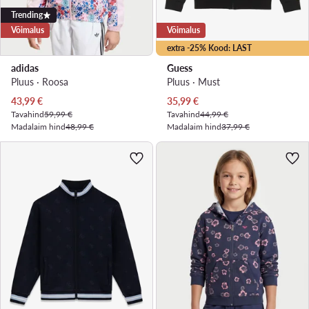
Trending
Võimalus
Võimalus
extra -25% Kood: LAST
adidas
Guess
Pluus · Roosa
Pluus · Must
Praegune hind
Praegune hind
43,99
€
35,99
€
Tavahind
59,99 €
Tavahind
44,99 €
Madalaim hind
48,99 €
Madalaim hind
37,99 €