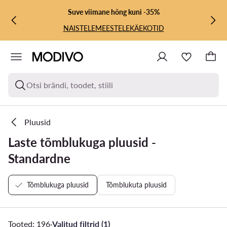
LIIGU PÕHISISU JUURDE
MINE OTSINGUSSE
Suve viimane hõng kuni -35%
NAISTELE
MEESTELE
KÄEKOTID
Otsi brändi, toodet, stiili
Pluusid
Laste tõmblukuga pluusid -
Standardne
Tõmblukuga pluusid
Tõmblukuta pluusid
Tooted: 196
·
Valitud filtrid (1)