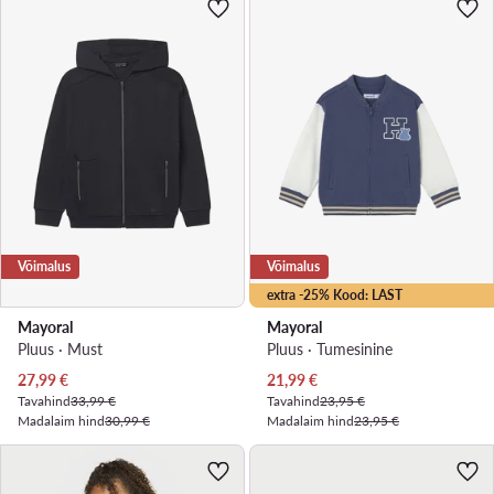
Võimalus
Võimalus
extra -25% Kood: LAST
Mayoral
Mayoral
Pluus · Must
Pluus · Tumesinine
Praegune hind
Praegune hind
27,99
€
21,99
€
Tavahind
33,99 €
Tavahind
23,95 €
Madalaim hind
30,99 €
Madalaim hind
23,95 €