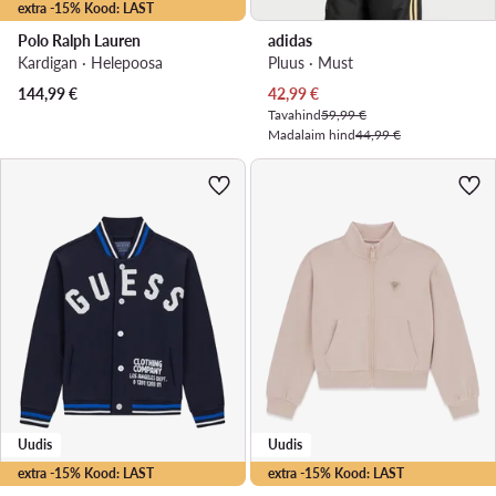
extra -15% Kood: LAST
Polo Ralph Lauren
adidas
Kardigan · Heleроosa
Pluus · Must
Praegune hind
144,99
€
42,99
€
Tavahind
59,99 €
Madalaim hind
44,99 €
Uudis
Uudis
extra -15% Kood: LAST
extra -15% Kood: LAST