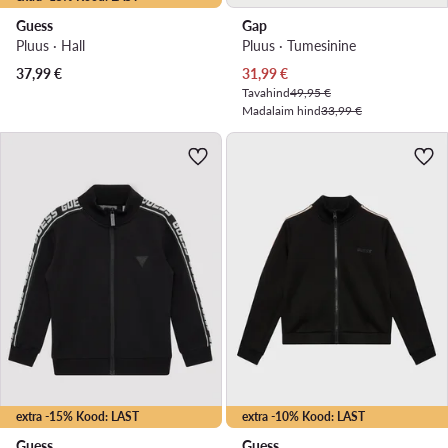
Guess
Gap
Pluus · Hall
Pluus · Tumesinine
Praegune hind
37,99
€
31,99
€
Tavahind
49,95 €
Madalaim hind
33,99 €
extra -15% Kood: LAST
extra -10% Kood: LAST
Guess
Guess