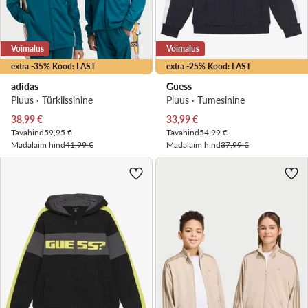
Võimalus
Võimalus
extra -35% Kood: LAST
extra -25% Kood: LAST
adidas
Guess
Pluus · Türkiissinine
Pluus · Tumesinine
Praegune hind
Praegune hind
38,99
€
33,99
€
Tavahind
59,95 €
Tavahind
54,99 €
Madalaim hind
41,99 €
Madalaim hind
37,99 €