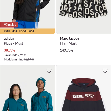
Võimalus
extra -35% Kood: LAST
adidas
Marc Jacobs
Pluus · Must
Fliis · Must
Praegune hind
38,99
€
149,95
€
Tavahind
59,95 €
Madalaim hind
41,99 €