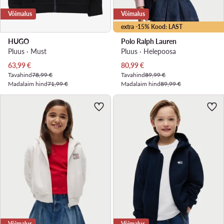
Võimalus
Võimalus
extra -15% Kood: LAST
HUGO
Polo Ralph Lauren
Pluus · Must
Pluus · Heleроosa
Praegune hind
Praegune hind
63,99
€
80,99
€
Tavahind
78,99 €
Tavahind
89,99 €
Madalaim hind
71,99 €
Madalaim hind
89,99 €
Võimalus
Võimalus