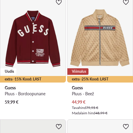
Uudis
Võimalus
extra -15% Kood: LAST
extra -25% Kood: LAST
Guess
Guess
Pluus · Bordoopunane
Pluus · Beež
Praegune hind
59,99
€
44,99
€
Tavahind
79,95 €
Madalaim hind
48,99 €