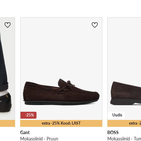
-25%
Uudis
extra -25% Kood: LAST
extra 
Gant
BOSS
Mokassiinid · Pruun
Mokassiinid · T