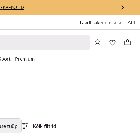
E
KÄEKOTID
Laadi rakendus alla
Abi
Sport
Premium
use tüüp
Kõik filtrid