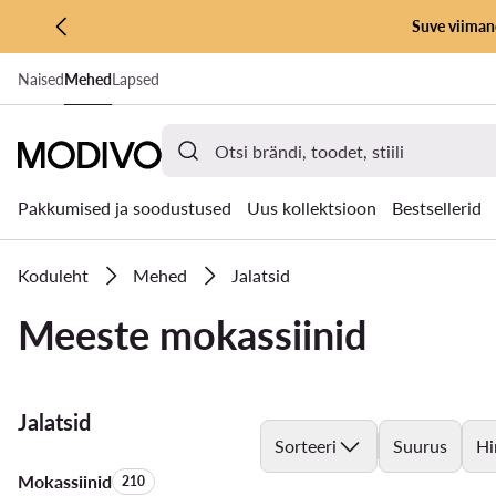
Suve viimane
LIIGU PÕHISISU JUURDE
Naised
Mehed
Lapsed
MINE OTSINGUSSE
Pakkumised ja soodustused
Uus kollektsioon
Bestsellerid
Koduleht
Mehed
Jalatsid
Meeste mokassiinid
Jalatsid
Sorteeri
Suurus
Hi
Mokassiinid
Toodete arv:
210