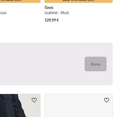
Geox
ruun
Loaferid · Must
129,99
€
Kuva