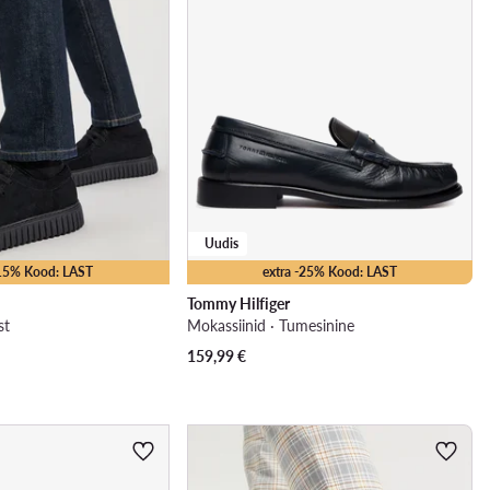
Uudis
-15% Kood: LAST
extra -25% Kood: LAST
Tommy Hilfiger
st
Mokassiinid · Tumesinine
159,99
€