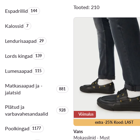
Tooted: 210
Espadrillid
Toodete arv:
144
Kalossid
Toodete arv:
7
Lendurisaapad
Toodete arv:
29
Lords kingad
Toodete arv:
139
Lumesaapad
Toodete arv:
115
Matkasaapad ja -
Toodete arv:
881
jalatsid
Plätud ja
Toodete arv:
928
varbavahesandaalid
Võimalus
extra -25% Kood: LAST
Poolkingad
Toodete arv:
1177
Vans
Mokassiinid · Must