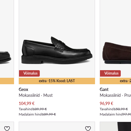
Võimalus
Võimalus
extra -15% Kood: LAST
extra 
Geox
Gant
Mokassiinid · Must
Mokassiinid · Pr
Praegune hind
Praegune hind
104,99
€
96,99
€
Tavahind
109,99 €
Tavahind
150,99 €
Madalaim hind
109,99 €
Madalaim hind
97,9