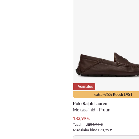
Võimalus
extra -25% Kood: LAST
Polo Ralph Lauren
Mokassiinid · Pruun
Praegune hind
183,99
€
Tavahind
204,99 €
Madalaim hind
193,99 €