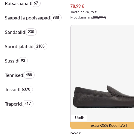
Ratsasaapad
Toodete arv:
67
Praegune hind
78,99
€
Tavahind
94,95 €
Saapad ja poolsaapad
Toodete arv:
Madalaim hind
88,99 €
988
Sandaalid
Toodete arv:
230
Spordijalatsid
Toodete arv:
2103
Sussid
Toodete arv:
93
Tennised
Toodete arv:
488
Tossud
Toodete arv:
6370
Traperid
Toodete arv:
317
Uudis
extra -25% Kood: LAST