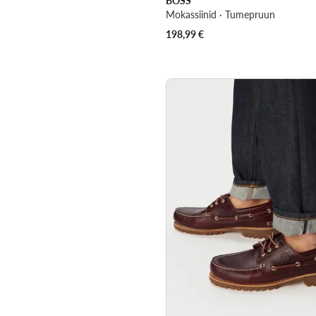
BOSS
Mokassiinid · Tumepruun
198,99
€