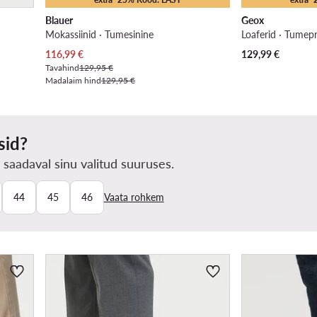
Blauer
Geox
Mokassiinid · Tumesinine
Loaferid · Tumep
Praegune hind
116,99
€
129,99
€
Tavahind
129,95 €
Madalaim hind
129,95 €
sid?
 saadaval sinu valitud suuruses.
44
45
46
Vaata rohkem