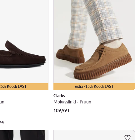
-25% Kood: LAST
extra -15% Kood: LAST
Clarks
uun
Mokassiinid · Pruun
109,99
€
9 €