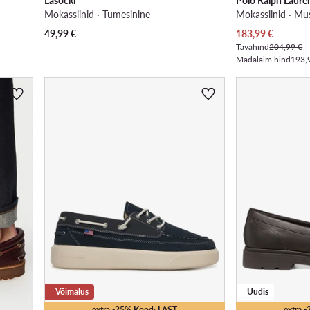
Lasocki
Polo Ralph Laure
Mokassiinid · Tumesinine
Mokassiinid · Mu
Praegune hind
49,99
€
183,99
€
Tavahind
204,99 €
Madalaim hind
193,
Võimalus
Uudis
extra -25% Kood: LAST
extra 