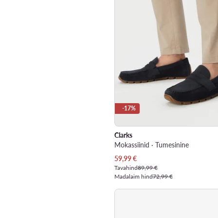
-17%
Clarks
Mokassiinid · Tumesinine
Praegune hind
59,99
€
Tavahind
89,99 €
Madalaim hind
72,99 €