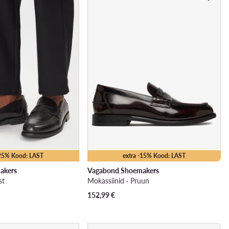
-25% Kood: LAST
extra -15% Kood: LAST
akers
Vagabond Shoemakers
st
Mokassiinid · Pruun
152,99
€