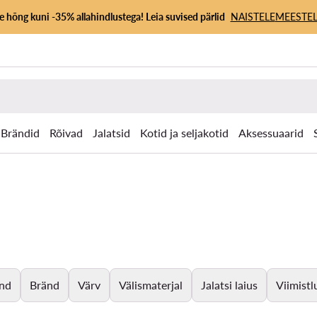
 hõng kuni -35% allahindlustega! Leia suvised pärlid
NAISTELE
MEESTEL
Brändid
Rõivad
Jalatsid
Kotid ja seljakotid
Aksessuaarid
nd
Bränd
Värv
Välismaterjal
Jalatsi laius
Viimistl