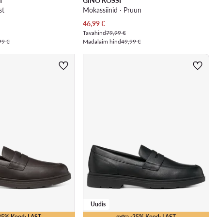
n
GINO ROSSI
st
Mokassiinid · Pruun
Praegune hind
46,99
€
Tavahind
79,99 €
99 €
Madalaim hind
49,99 €
Uudis
-25% Kood: LAST
extra -25% Kood: LAST