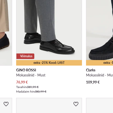
Võimalus
extra -25% Kood: LAST
extra 
GINO ROSSI
Clarks
Mokassiinid · Must
Mokassiinid · Mu
Praegune hind
76,99
€
109,99
€
Tavahind
89,99 €
Madalaim hind
80,99 €