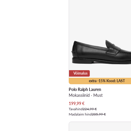
Võimalus
extra -15% Kood: LAST
Polo Ralph Lauren
Mokassiinid · Must
Praegune hind
199,99
€
Tavahind
224,99 €
Madalaim hind
205,99 €