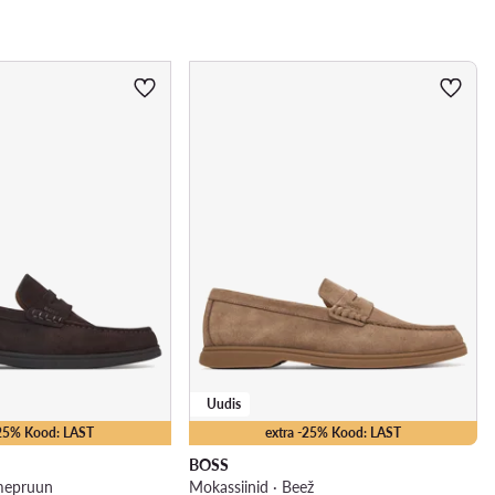
Uudis
-25% Kood: LAST
extra -25% Kood: LAST
BOSS
umepruun
Mokassiinid · Beež