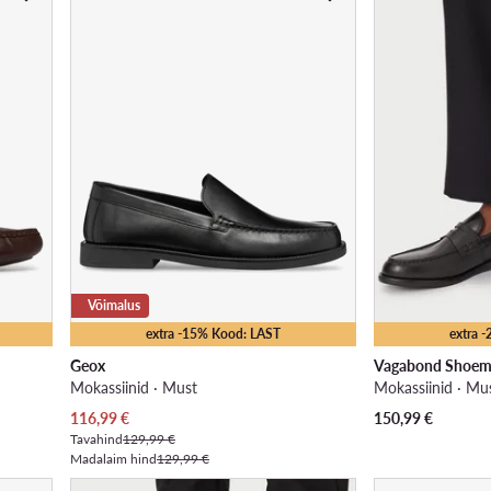
Võimalus
extra -15% Kood: LAST
extra 
Geox
Vagabond Shoem
Mokassiinid · Must
Mokassiinid · Mu
Praegune hind
116,99
€
150,99
€
Tavahind
129,99 €
Madalaim hind
129,99 €