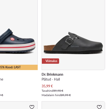
Võimalus
-35% Kood: LAST
Dr. Brinkmann
ine
Plätud · Hall
Praegune hind
35,99
€
Tavahind
59,95 €
9 €
Madalaim hind
39,99 €