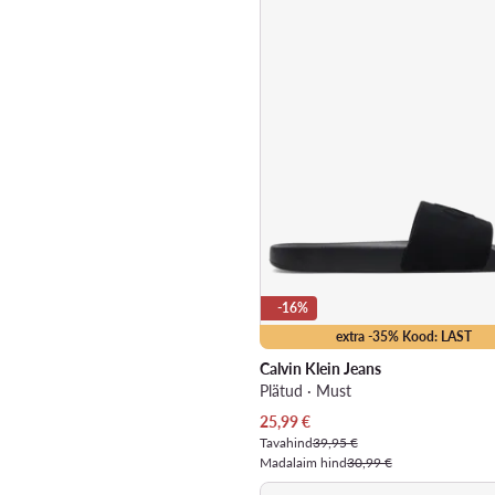
-16%
extra -35% Kood: LAST
Calvin Klein Jeans
Plätud · Must
Praegune hind
25,99
€
Tavahind
39,95 €
Madalaim hind
30,99 €