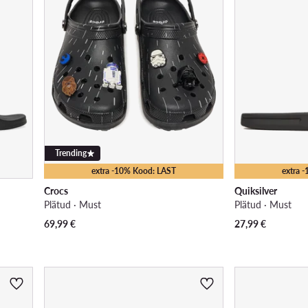
Trending
extra -10% Kood: LAST
extra 
Crocs
Quiksilver
Plätud · Must
Plätud · Must
69,99
€
27,99
€