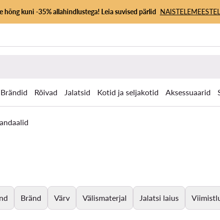
 hõng kuni -35% allahindlustega! Leia suvised pärlid
NAISTELE
MEESTEL
Brändid
Rõivad
Jalatsid
Kotid ja seljakotid
Aksessuaarid
andaalid
nd
Bränd
Värv
Välismaterjal
Jalatsi laius
Viimistl