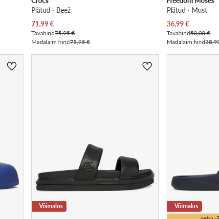
Crocs
Freedom Moses
Plätud · Beež
Plätud · Must
Praegune hind
Praegune hind
71,99
€
36,99
€
Tavahind
75,95 €
Tavahind
50,00 €
Madalaim hind
75,95 €
Madalaim hind
38,9
Võimalus
Võimalus
extra 