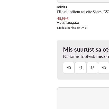
adidas
Praegune hind
45,99
€
Tavahind
71,00 €
Madalaim hind
50,99 €
Mis suurust sa ot
Näitame tooteid, mis on
40
41
42
43