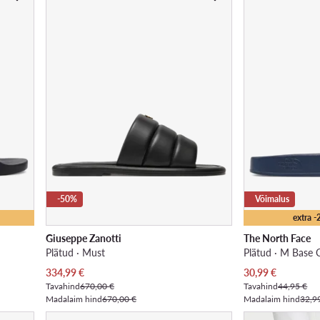
-50%
Võimalus
extra 
Giuseppe Zanotti
The North Face
Plätud · Must
Praegune hind
Praegune hind
334,99
€
30,99
€
Tavahind
670,00 €
Tavahind
44,95 €
Madalaim hind
670,00 €
Madalaim hind
32,9