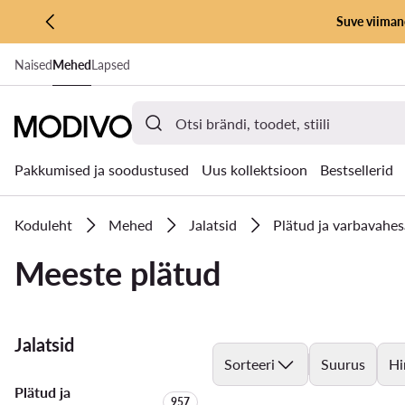
Suve viimane
LIIGU PÕHISISU JUURDE
Naised
Mehed
Lapsed
MINE OTSINGUSSE
Pakkumised ja soodustused
Uus kollektsioon
Bestsellerid
Koduleht
Mehed
Jalatsid
Plätud ja varbavahes
Meeste plätud
Jalatsid
Sorteeri
Suurus
Hi
Plätud ja
Toodete arv:
957