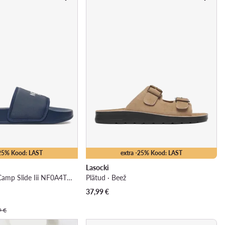
-25% Kood: LAST
extra -25% Kood: LAST
Lasocki
Plätud · M Base Camp Slide Iii NF0A4T2RI851 · Tumesinine
Plätud · Beež
37,99
€
9 €