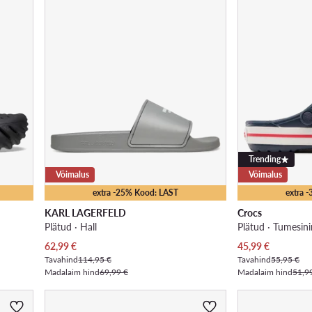
Trending
Võimalus
Võimalus
extra -25% Kood: LAST
extra 
KARL LAGERFELD
Crocs
Plätud · Hall
Plätud · Tumesin
Praegune hind
Praegune hind
62,99
€
45,99
€
Tavahind
114,95 €
Tavahind
55,95 €
Madalaim hind
69,99 €
Madalaim hind
51,9