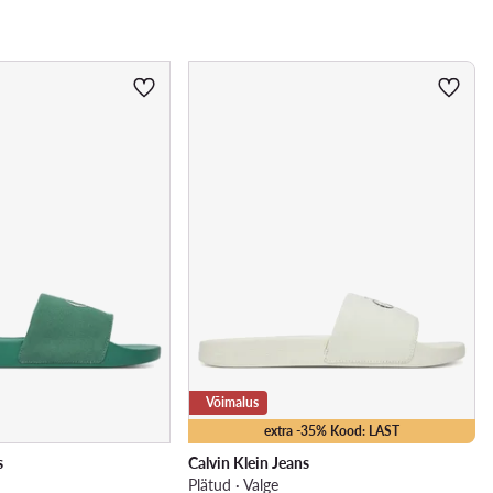
Võimalus
extra -35% Kood: LAST
s
Calvin Klein Jeans
Plätud · Valge