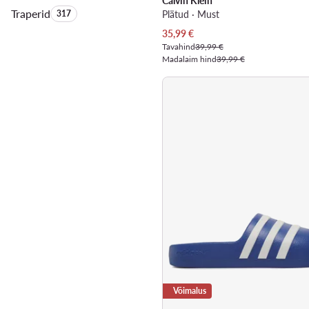
Calvin Klein
Traperid
Toodete arv:
317
Plätud · Must
Praegune hind
35,99
€
Tavahind
39,99 €
Madalaim hind
39,99 €
Võimalus