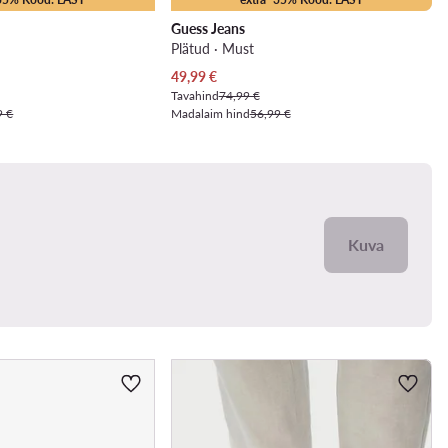
Guess Jeans
Plätud · Must
Praegune hind
49,99
€
Tavahind
74,99 €
9 €
Madalaim hind
56,99 €
Kuva