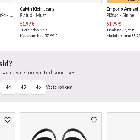
Calvin Klein Jeans
Emporio Armani
Plätud · adifom adilette Slides IG5094 · Tumesinine
Plätud · Must
Plätud · Sinine
Praegune hind
Praegune hind
51,99
€
61,99
€
Tavahind
99,95 €
Tavahind
97,95 €
Madalaim hind
57,99 €
Madalaim hind
68,9
sid?
 saadaval sinu valitud suuruses.
44
45
46
Vaata rohkem