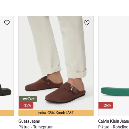
weCare
-15%
-26%
extra -35% Kood: LAST
Guess Jeans
Calvin Klein Jean
Plätud · Tumepruun
Plätud · Roheline