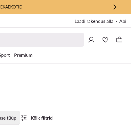
E
KÄEKOTID
Laadi rakendus alla
Abi
Sport
Premium
use tüüp
Kõik filtrid