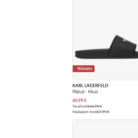
Võimalus
KARL LAGERFELD
Plätud · Must
Praegune hind
60,99
€
Tavahind
114,95 €
Madalaim hind
67,99 €