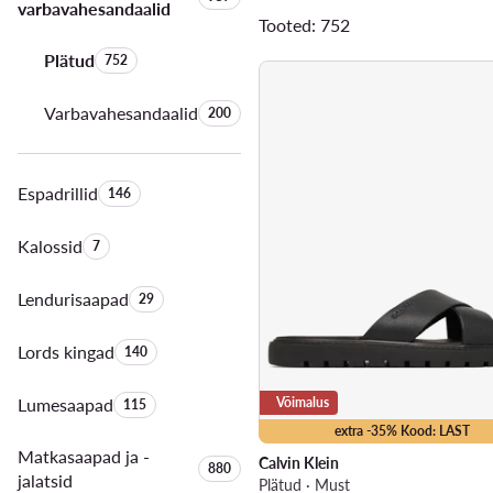
varbavahesandaalid
Tooted: 752
Plätud
Toodete arv:
752
Varbavahesandaalid
Toodete arv:
200
Espadrillid
Toodete arv:
146
Kalossid
Toodete arv:
7
Lendurisaapad
Toodete arv:
29
Lords kingad
Toodete arv:
140
Lumesaapad
Toodete arv:
Võimalus
115
extra -35% Kood: LAST
Matkasaapad ja -
Calvin Klein
Toodete arv:
880
jalatsid
Plätud · Must