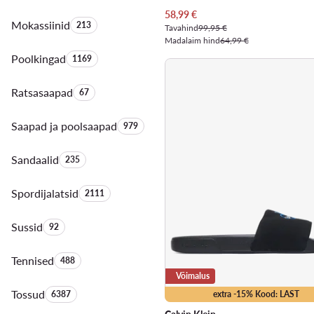
Praegune hind
58,99
€
Mokassiinid
Toodete arv:
213
Tavahind
99,95 €
Madalaim hind
64,99 €
Poolkingad
Toodete arv:
1169
Ratsasaapad
Toodete arv:
67
Saapad ja poolsaapad
Toodete arv:
979
Sandaalid
Toodete arv:
235
Spordijalatsid
Toodete arv:
2111
Sussid
Toodete arv:
92
Tennised
Toodete arv:
488
Võimalus
Tossud
Toodete arv:
6387
extra -15% Kood: LAST