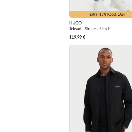
extra -15% Kood: LAST
HUGO
Teksad · Sinine · Slim Fit
119,99
€