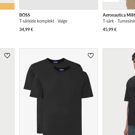
BOSS
Aeronautica Mili
T-särkide komplekt · Valge
T-särk · Tumesini
34,99
€
45,99
€