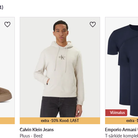
1)
Võimalus
extra -10% Kood: LAST
extra 
Calvin Klein Jeans
Emporio Armani
Pluus · Beež
T-särkide komple