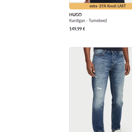
extra -25% Kood: LAST
HUGO
Kardigan · Tumebeež
149,99
€