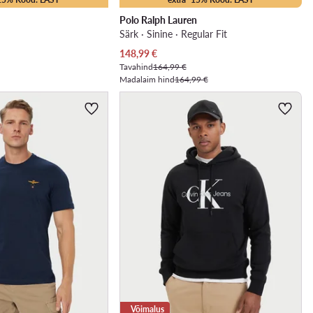
Polo Ralph Lauren
Särk · Sinine · Regular Fit
Praegune hind
148,99
€
Tavahind
164,99 €
Madalaim hind
164,99 €
Võimalus