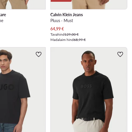
tare
Calvin Klein Jeans
ne
Pluus · Must
Praegune hind
64,99
€
Tavahind
129,00 €
Madalaim hind
68,99 €