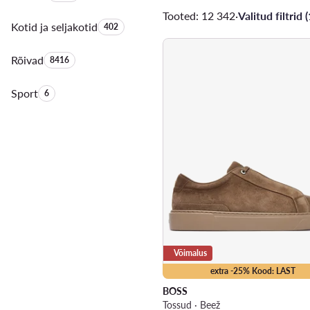
Tooted: 12 342
·
Valitud filtrid (
Kotid ja seljakotid
Toodete arv:
402
Rõivad
Toodete arv:
8416
Sport
Toodete arv:
6
Võimalus
extra -25% Kood: LAST
BOSS
Tossud · Beež