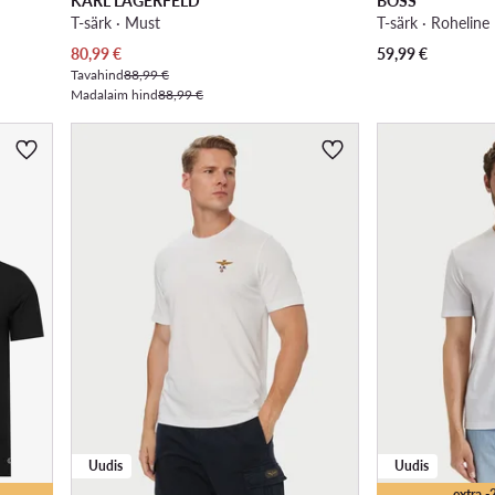
KARL LAGERFELD
BOSS
T-särk · Must
T-särk · Roheline
Praegune hind
80,99
€
59,99
€
Tavahind
88,99 €
Madalaim hind
88,99 €
Uudis
Uudis
extra 