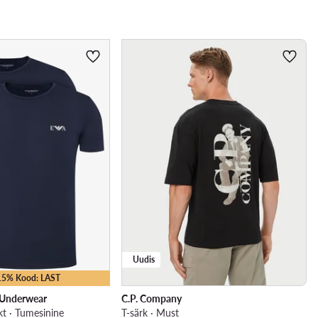
Uudis
-15% Kood: LAST
 Underwear
C.P. Company
kt · Tumesinine
T-särk · Must