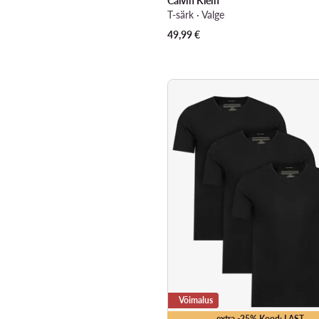
Calvin Klein
T-särk · Valge
49,99
€
Võimalus
extra -25% Kood: LAST