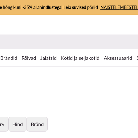
 hõng kuni -35% allahindlustega! Leia suvised pärlid
NAISTELE
MEESTEL
Brändid
Rõivad
Jalatsid
Kotid ja seljakotid
Aksessuaarid
rv
Hind
Bränd