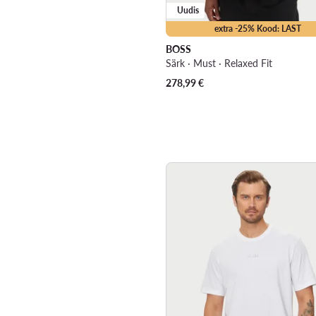
Uudis
extra -25% Kood: LAST
BOSS
Särk · Must · Relaxed Fit
278,99
€