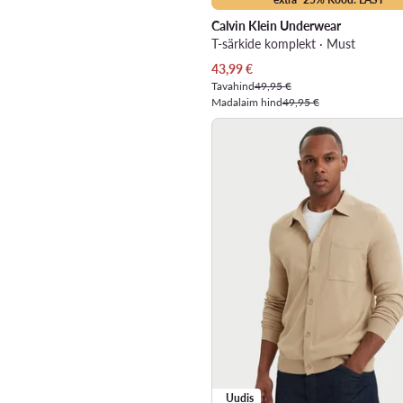
Calvin Klein Underwear
T-särkide komplekt · Must
Praegune hind
43,99
€
Tavahind
49,95 €
Madalaim hind
49,95 €
Uudis