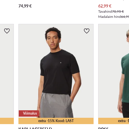
Praegune hind
74,99
€
62,99
€
Tavahind
70,95 €
Madalaim hind
64,9
Võimalus
extra -15% Kood: LAST
extra 