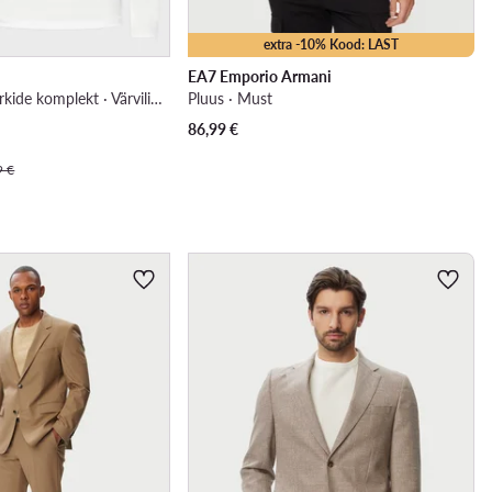
extra -10% Kood: LAST
EA7 Emporio Armani
Pika varrukaga särkide komplekt · Värviline
Pluus · Must
86,99
€
9 €