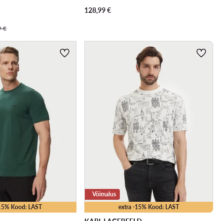
128,99
€
9 €
Võimalus
-15% Kood: LAST
extra -15% Kood: LAST