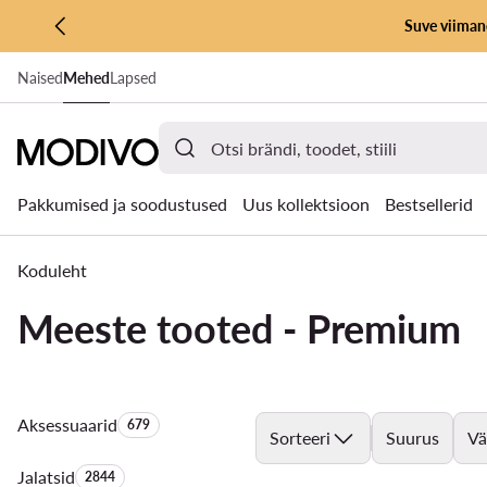
Suve viimane
LIIGU PÕHISISU JUURDE
Naised
Mehed
Lapsed
MINE OTSINGUSSE
Pakkumised ja soodustused
Uus kollektsioon
Bestsellerid
Koduleht
Meeste tooted - Premium
Aksessuaarid
Toodete arv:
679
Sorteeri
Suurus
Vä
Jalatsid
Toodete arv:
2844