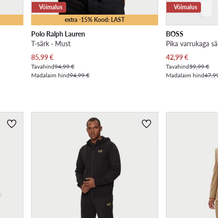
Võimalus
Võimalus
extra -15% Kood: LAST
Polo Ralph Lauren
BOSS
T-särk · Must
Praegune hind
Praegune hind
85,99
€
42,99
€
Tavahind
94,99 €
Tavahind
59,99 €
Madalaim hind
94,99 €
Madalaim hind
47,9