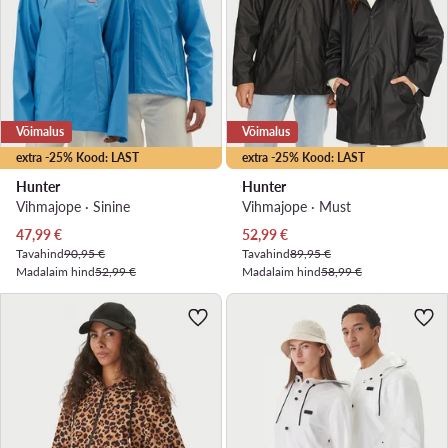
Võimalus
Võimalus
extra -25% Kood: LAST
extra -25% Kood: LAST
Hunter
Hunter
Vihmajope · Sinine
Vihmajope · Must
Praegune hind
Praegune hind
47,99
€
52,99
€
Tavahind
90,95 €
Tavahind
89,95 €
Madalaim hind
52,99 €
Madalaim hind
58,99 €