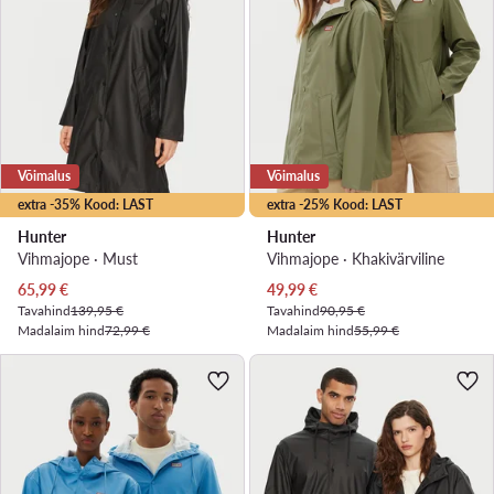
Võimalus
Võimalus
extra -35% Kood: LAST
extra -25% Kood: LAST
Hunter
Hunter
Vihmajope · Must
Vihmajope · Khakivärviline
Praegune hind
Praegune hind
65,99
€
49,99
€
Tavahind
139,95 €
Tavahind
90,95 €
Madalaim hind
72,99 €
Madalaim hind
55,99 €