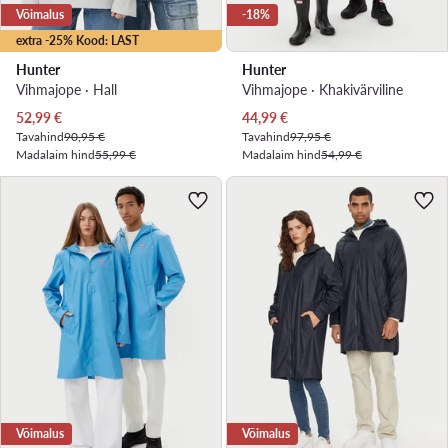
Võimalus
-18%
extra -25% Kood: LAST
Hunter
Hunter
Vihmajope · Hall
Vihmajope · Khakivärviline
Praegune hind
Praegune hind
52,99
€
44,99
€
Tavahind
90,95 €
Tavahind
97,95 €
Madalaim hind
55,99 €
Madalaim hind
54,99 €
Võimalus
Võimalus