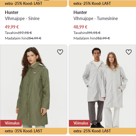
extra -25% Kood: LAST
extra -25% Kood: LAST
Hunter
Hunter
Vihmajope · Sinine
Vihmajope · Tumesinine
Praegune hind
Praegune hind
49,99
€
48,99
€
Tavahind
97,95 €
Tavahind
99,95 €
Madalaim hind
54,99 €
Madalaim hind
52,99 €
Võimalus
Võimalus
extra -35% Kood: LAST
extra -25% Kood: LAST