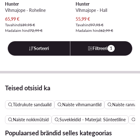
Hunter
Hunter
Vihmajope · Roheline
Vihmajope · Hall
Praegune hind
Praegune hind
65,99
€
55,99
€
Tavahind
139,95 €
Tavahind
97,95 €
Madalaim hind
72,99 €
Madalaim hind
62,99 €
Sorteeri
Filtreeri
1
Teised otsisid ka
Tüdrukute sandaalid
Naiste vihmamantlid
Naiste ranna
Naiste nokkmütsid
Suvekleidid - Materjal: Sünteetiline
Na
Populaarsed brändid selles kategoorias