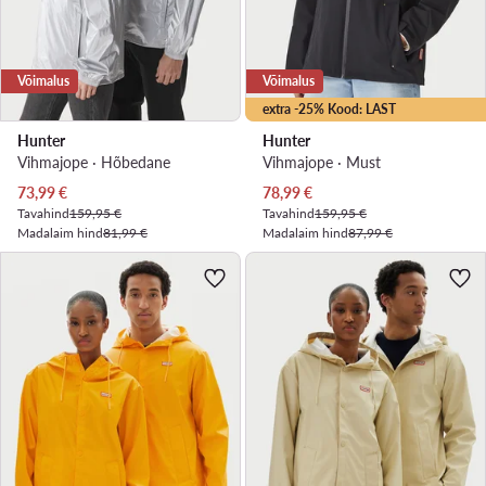
Võimalus
Võimalus
extra -25% Kood: LAST
Hunter
Hunter
Vihmajope · Hõbedane
Vihmajope · Must
Praegune hind
Praegune hind
73,99
€
78,99
€
Tavahind
159,95 €
Tavahind
159,95 €
Madalaim hind
81,99 €
Madalaim hind
87,99 €