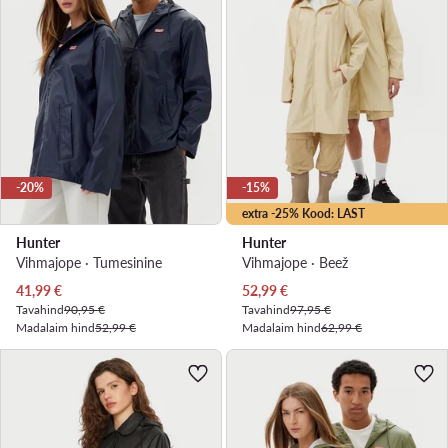
-20%
-15%
extra -25% Kood: LAST
Hunter
Hunter
Vihmajope · Tumesinine
Vihmajope · Beež
Praegune hind
Praegune hind
41,99
€
52,99
€
Tavahind
90,95 €
Tavahind
97,95 €
Madalaim hind
52,99 €
Madalaim hind
62,99 €