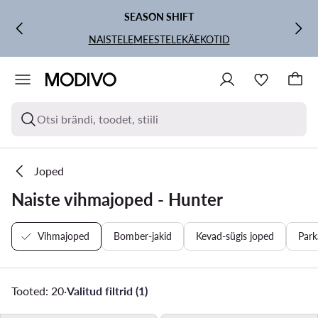
LIIGU PÕHISISU JUURDE
MINE OTSINGUSSE
SEASON SHIFT
NAISTELE
MEESTELE
KÄEKOTID
Otsi brändi, toodet, stiili
Joped
Naiste vihmajoped - Hunter
Vihmajoped
Bomber-jakid
Kevad-sügis joped
Park
Tooted: 20
·
Valitud filtrid (1)