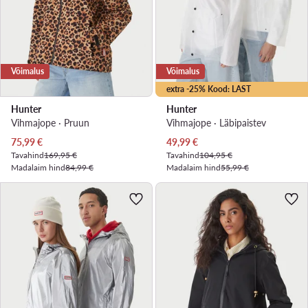
Võimalus
Võimalus
extra -25% Kood: LAST
Hunter
Hunter
Vihmajope · Pruun
Vihmajope · Läbipaistev
Praegune hind
Praegune hind
75,99
€
49,99
€
Tavahind
169,95 €
Tavahind
104,95 €
Madalaim hind
84,99 €
Madalaim hind
55,99 €