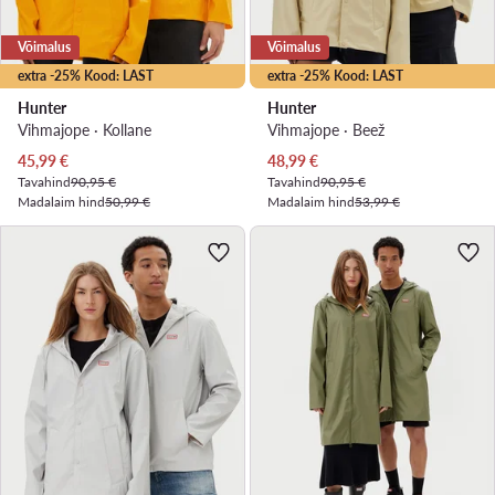
Võimalus
Võimalus
extra -25% Kood: LAST
extra -25% Kood: LAST
Hunter
Hunter
Vihmajope · Kollane
Vihmajope · Beež
Praegune hind
Praegune hind
45,99
€
48,99
€
Tavahind
90,95 €
Tavahind
90,95 €
Madalaim hind
50,99 €
Madalaim hind
53,99 €