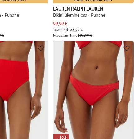
LAUREN RALPH LAUREN
a · Punane
Bikini ülemine osa · Punane
Praegune hind
99,99
€
Tavahind
138,99 €
9 €
Madalaim hind
106,99 €
-16%