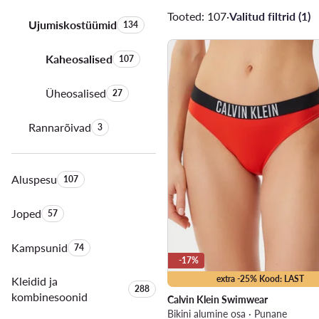
Tooted: 107
·
Valitud filtrid (1)
Ujumiskostüümid
Toodete arv:
134
Kaheosalised
Toodete arv:
107
Üheosalised
Toodete arv:
27
Rannarõivad
Toodete arv:
3
Aluspesu
Toodete arv:
107
Joped
Toodete arv:
57
Kampsunid
Toodete arv:
74
-17%
extra -25% Kood: LAST
Kleidid ja
Toodete arv:
288
kombinesoonid
Calvin Klein Swimwear
Bikini alumine osa · Punane