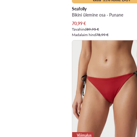
Seafolly
Bikini ülemine osa · Punane
Praegune hind
70,99
€
Tavahind
89,95 €
Madalaim hind
78,99 €
Võimalus