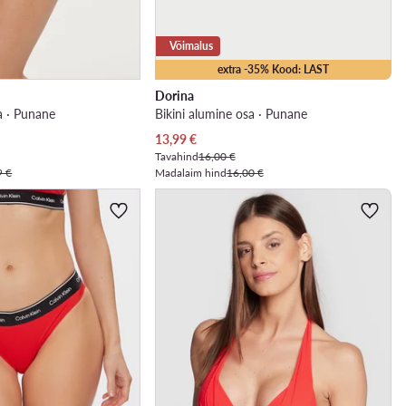
Võimalus
extra -35% Kood: LAST
Dorina
a · Punane
Bikini alumine osa · Punane
Praegune hind
13,99
€
Tavahind
16,00 €
9 €
Madalaim hind
16,00 €