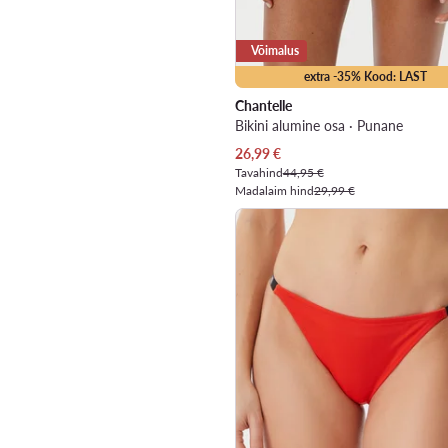
Võimalus
extra -35% Kood: LAST
Chantelle
Bikini alumine osa · Punane
Praegune hind
26,99
€
Tavahind
44,95 €
Madalaim hind
29,99 €