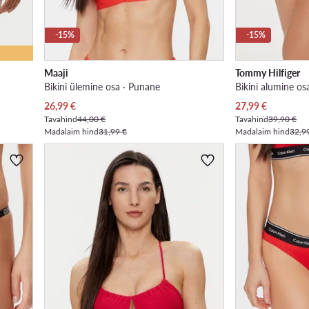
-15%
-15%
Maaji
Tommy Hilfiger
Bikini ülemine osa · Punane
Bikini alumine os
Praegune hind
Praegune hind
26,99
€
27,99
€
Tavahind
44,00 €
Tavahind
39,90 €
Madalaim hind
31,99 €
Madalaim hind
32,9