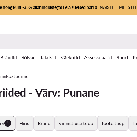
 hõng kuni -35% allahindlustega! Leia suvised pärlid
NAISTELE
MEESTEL
Brändid
Rõivad
Jalatsid
Käekotid
Aksessuaarid
Sport
P
miskostüümid
riided - Värv: Punane
rv
Hind
Bränd
Viimistluse tüüp
Toote tüüp
Ta
1