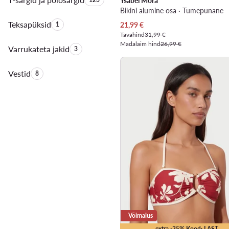
Ysabel Mora
Bikini alumine osa · Tumepunane
Teksapüksid
Toodete arv:
Praegune hind
1
21,99
€
Tavahind
31,99 €
Madalaim hind
26,99 €
Varrukateta jakid
Toodete arv:
3
Vestid
Toodete arv:
8
Võimalus
extra -35% Kood: LAST