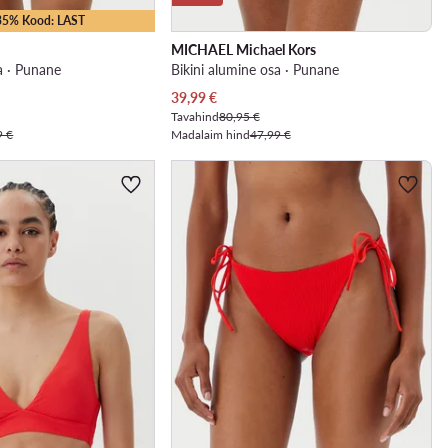
-35% Kood: LAST
MICHAEL Michael Kors
a · Punane
Bikini alumine osa · Punane
Praegune hind
39,99
€
Tavahind
80,95 €
9 €
Madalaim hind
47,99 €