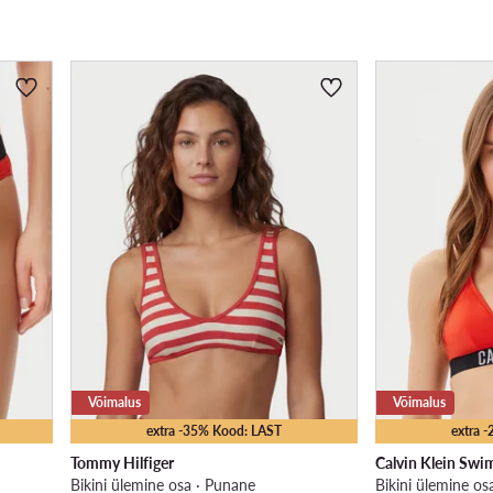
Võimalus
Võimalus
extra -35% Kood: LAST
extra 
Tommy Hilfiger
Calvin Klein Sw
Bikini ülemine osa · Punane
Bikini ülemine os