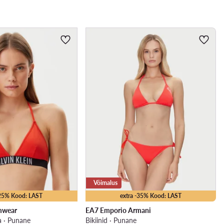
Võimalus
-25% Kood: LAST
extra -35% Kood: LAST
imwear
EA7 Emporio Armani
a · Punane
Bikiinid · Punane