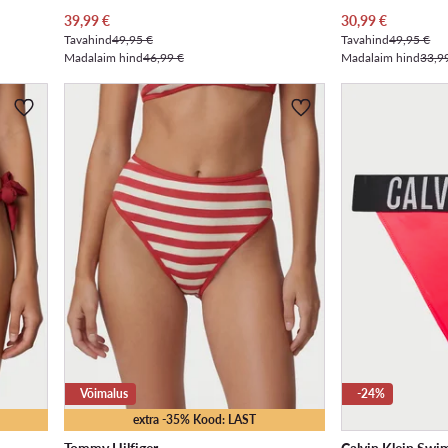
Praegune hind
Praegune hind
39,99
€
30,99
€
Tavahind
49,95 €
Tavahind
49,95 €
Madalaim hind
46,99 €
Madalaim hind
33,9
Võimalus
-24%
extra -35% Kood: LAST