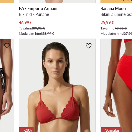
EA7 Emporio Armani
Banana Moon
Bikiinid · Punane
Bikini alumine os
Praegune hind
Praegune hind
46,99
€
25,99
€
Tavahind
89,95 €
Tavahind
49,95 €
Madalaim hind
58,99 €
Madalaim hind
27,9
-28%
Võimalus