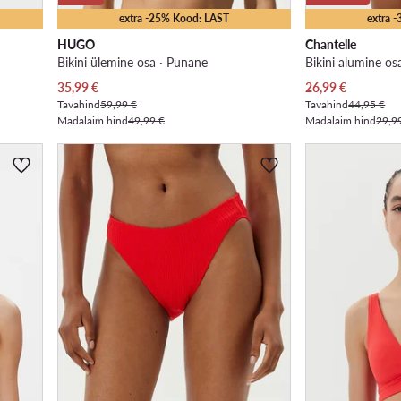
extra -25% Kood: LAST
extra 
HUGO
Chantelle
Bikini ülemine osa · Punane
Bikini alumine os
Praegune hind
Praegune hind
35,99
€
26,99
€
Tavahind
59,99 €
Tavahind
44,95 €
Madalaim hind
49,99 €
Madalaim hind
29,9