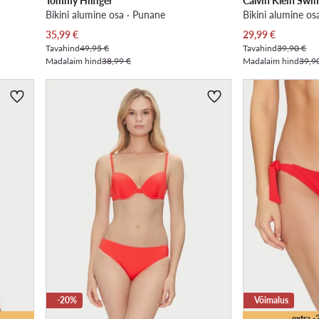
Tommy Hilfiger
Calvin Klein Sw
Bikini alumine osa · Punane
Bikini alumine os
Praegune hind
Praegune hind
35,99
€
29,99
€
Tavahind
49,95 €
Tavahind
39,90 €
Madalaim hind
38,99 €
Madalaim hind
39,9
-20%
Võimalus
extra 