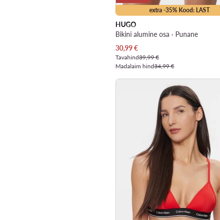
extra -35% Kood: LAST
HUGO
Bikini alumine osa · Punane
Praegune hind
30,99
€
Tavahind
39,99 €
Madalaim hind
34,99 €