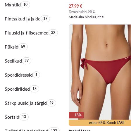
Mantlid
Toodete arv:
10
Praegune hind
27,99
€
Tavahind
44,95 €
Madalaim hind
33,99 €
Pintsakud ja jakid
Toodete arv:
17
Pluusid ja fliisesemed
Toodete arv:
32
Püksid
Toodete arv:
59
Seelikud
Toodete arv:
27
Spordidressid
Toodete arv:
1
Spordiriided
Toodete arv:
13
Särkpluusid ja särgid
Toodete arv:
49
-18%
Šortsid
Toodete arv:
13
extra -35% Kood: LAST
T-särgid ja polosärgid
Toodete arv:
123