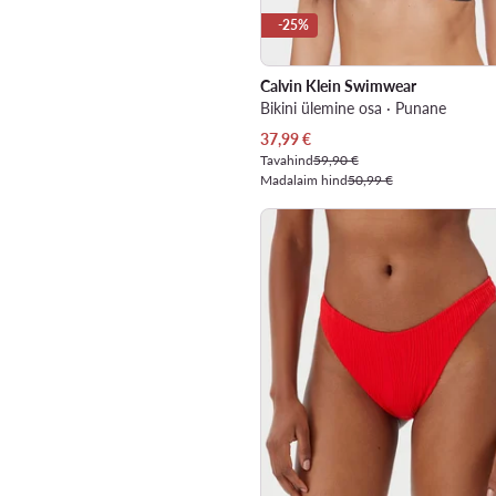
-25%
Calvin Klein Swimwear
Bikini ülemine osa · Punane
Praegune hind
37,99
€
Tavahind
59,90 €
Madalaim hind
50,99 €