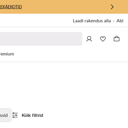
E
KÄEKOTID
Laadi rakendus alla
Abi
remium
ssid
Kõik filtrid