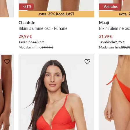
-21%
Võimalus
extra -35% Kood: LAST
extra 
Chantelle
Maaji
Bikini alumine osa · Punane
Bikini ülemine os
Praegune hind
Praegune hind
29,99
€
31,99
€
Tavahind
44,95 €
Tavahind
49,95 €
Madalaim hind
37,99 €
Madalaim hind
35,9