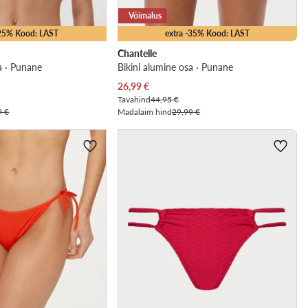
Võimalus
-25% Kood: LAST
extra -35% Kood: LAST
Chantelle
a · Punane
Bikini alumine osa · Punane
Praegune hind
26,99
€
Tavahind
44,95 €
9 €
Madalaim hind
29,99 €