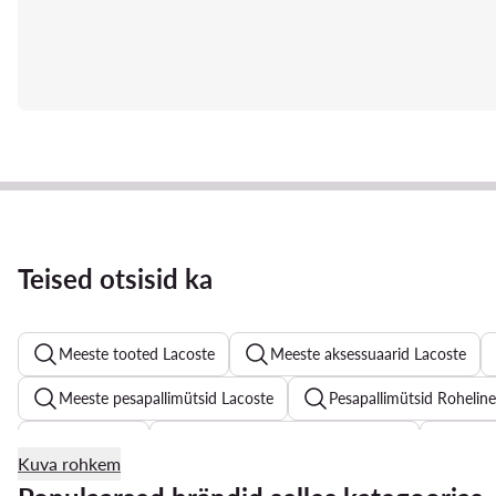
Teised otsisid ka
Meeste tooted Lacoste
Meeste aksessuaarid Lacoste
Meeste pesapallimütsid Lacoste
Pesapallimütsid Roheline
Suvekleidid
Naiste rannamood - Värv: Valge
Naist
Kuva rohkem
Naiste topid
Laste ujumispüksid
Kaheosalised nai