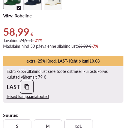
Värv:
Roheline
58,99
Praegune hind 58,99 €
€
Tavahind:
74,95 €
-21%
Madalaim hind 30 päeva enne allahindlust:
63,99 €
-7%
extra -25% Kood: LAST
· Kehtib kuni
10
.
08
Extra -25% allahindlust selle toote ostmisel, kui ostukorvis
kulutad vähemalt 79 €
LAST
Teised kampaaniatooted
Suurus:
S
M
L