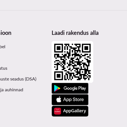
sioon
Laadi rakendus alla
bel
utus
nuste seadus (DSA)
ja auhinnad