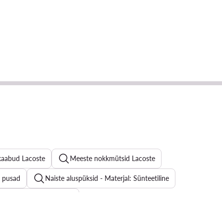
kaabud Lacoste
Meeste nokkmütsid Lacoste
e pusad
Naiste aluspüksid - Materjal: Sünteetiline
 - Materjal: Sünteetiline
tossud
Naiste lamedad sandaalid