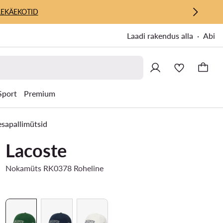
E
KÄEKOTID
Laadi rakendus alla
Abi
Sport
Premium
sapallimütsid
Lacoste
Nokamüts RK0378 Roheline