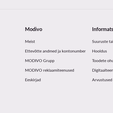
Modivo
Informat
Meist
Suuruste ta
Ettevõtte andmed ja kontonumber
Hooldus
MODIVO Grupp
Toodete oh
MODIVO reklaamiteenused
Digitaaltee
Eeskirjad
Arvustused 