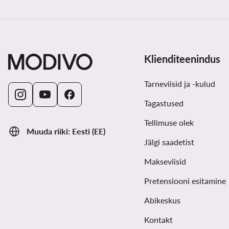
Klienditeenindus
Tarneviisid ja -kulud
Tagastused
Tellimuse olek
Muuda riiki: Eesti (EE)
Jälgi saadetist
Makseviisid
Pretensiooni esitamine
Abikeskus
Kontakt