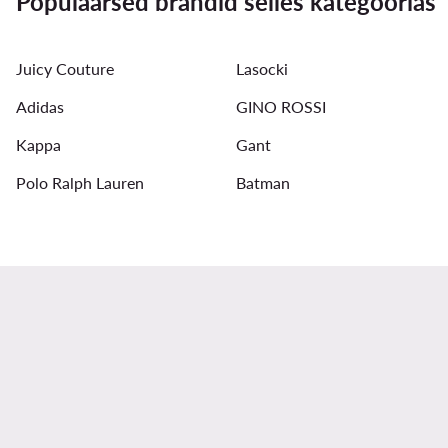
Populaarsed brändid selles kategoorias
Ühes tükis naiste ujumisriided - Värv: Must
Suvekleidid -
Juicy Couture
Lasocki
Naiste sandaalid - Lasocki damski
Naiste vihmajoped - H
Adidas
GINO ROSSI
Kappa
Gant
Polo Ralph Lauren
Batman