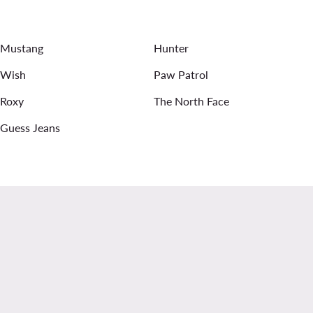
 kleidid
Naiste kiilkingad sandaalid - Lasocki
Mustang
Hunter
saga - JENNY
Wish
Paw Patrol
Roxy
The North Face
Guess Jeans