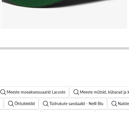
Meeste moeaksessuaarid Lacoste
Meeste mütsid, kübarad ja 
Õhtukleidid
Tüdrukute sandaalid - Nelli Blu
Naist
e kiilkingad sandaalid
Naiste pesapallimütsid
Naiste pluusid
ste ujumisriided - Värv: Punane
Lihtsad suvekleidid
Poiste 