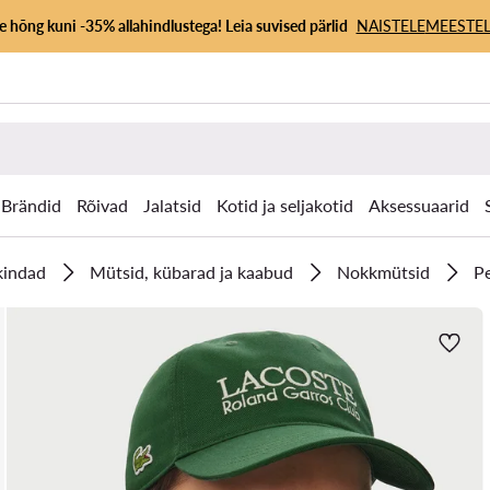
 hõng kuni -35% allahindlustega! Leia suvised pärlid
NAISTELE
MEESTEL
Brändid
Rõivad
Jalatsid
Kotid ja seljakotid
Aksessuaarid
 kindad
Mütsid, kübarad ja kaabud
Nokkmütsid
Pe