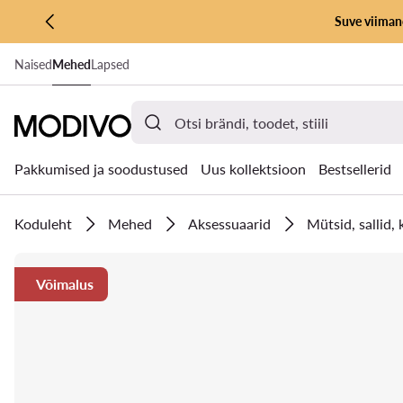
Suve viimane
LIIGU PÕHISISU JUURDE
Naised
Mehed
Lapsed
MINE OTSINGUSSE
Pakkumised ja soodustused
Uus kollektsioon
Bestsellerid
Koduleht
Mehed
Aksessuaarid
Mütsid, sallid,
Võimalus