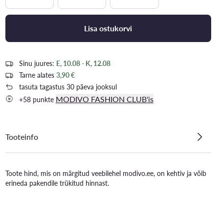
Lisa ostukorvi
Sinu juures:
E, 10.08 - K, 12.08
Tarne alates
3,90 €
tasuta tagastus 30 päeva jooksul
MODIVO FASHION CLUB'is
+58 punkte
Tooteinfo
Toote hind, mis on märgitud veebilehel modivo.ee, on kehtiv ja võib
erineda pakendile trükitud hinnast.