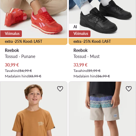
AI
Võimalus
Võimalus
extra -25% Kood: LAST
extra -25% Kood: LAST
Reebok
Reebok
Tossud · Punane
Tossud · Must
Praegune hind
Praegune hind
30,99
€
33,99
€
Tavahind
54,99 €
Tavahind
59,99 €
Madalaim hind
33,99 €
Madalaim hind
36,99 €