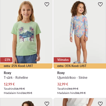
-23%
Võimalus
extra -25% Kood: LAST
extra -35% Kood: LAST
Roxy
Roxy
T-särk · Roheline
Ujumistrikoo · Sinine
Praegune hind
Praegune hind
12,99
€
32,99
€
Tavahind
16,95 €
Tavahind
44,99 €
Madalaim hind
16,95 €
Madalaim hind
36,99 €