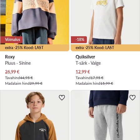
Võimalus
-18%
extra -25% Kood: LAST
extra -25% Kood: LAST
Roxy
Quiksilver
Pluus · Sinine
T-särk · Valge
Praegune hind
Praegune hind
26,99
€
12,99
€
Tavahind
44,95 €
Tavahind
17,95 €
Madalaim hind
29,99 €
Madalaim hind
15,99 €