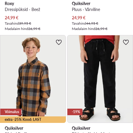
Roxy
Quiksilver
Dressipüksid · Beež
Pluus · Värviline
Praegune hind
Praegune hind
24,99
€
24,99
€
Tavahind
39,95 €
Tavahind
44,95 €
Madalaim hind
26,99 €
Madalaim hind
26,99 €
Võimalus
-19%
extra -25% Kood: LAST
Quiksilver
Quiksilver