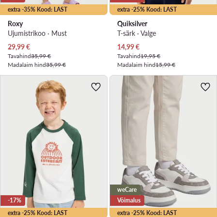
extra -35% Kood: LAST
extra -25% Kood: LAST
Roxy
Quiksilver
Ujumistrikoo · Must
T-särk · Valge
Praegune hind
Praegune hind
29,99
€
14,99
€
Tavahind
35,99 €
Tavahind
19,95 €
Madalaim hind
35,99 €
Madalaim hind
15,99 €
weCare
-17%
Võimalus
extra -25% Kood: LAST
extra -25% Kood: LAST