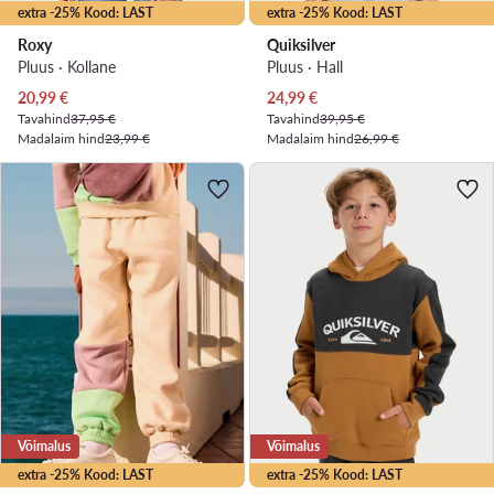
extra -25% Kood: LAST
extra -25% Kood: LAST
Roxy
Quiksilver
Pluus · Kollane
Pluus · Hall
Praegune hind
Praegune hind
20,99
€
24,99
€
Tavahind
37,95 €
Tavahind
39,95 €
Madalaim hind
23,99 €
Madalaim hind
26,99 €
Võimalus
Võimalus
extra -25% Kood: LAST
extra -25% Kood: LAST