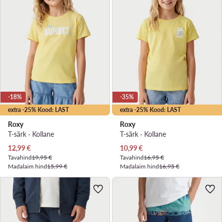
-18%
-35%
extra -25% Kood: LAST
extra -25% Kood: LAST
Roxy
Roxy
T-särk · Kollane
T-särk · Kollane
Praegune hind
Praegune hind
12,99
€
10,99
€
Tavahind
19,95 €
Tavahind
16,95 €
Madalaim hind
15,99 €
Madalaim hind
16,95 €