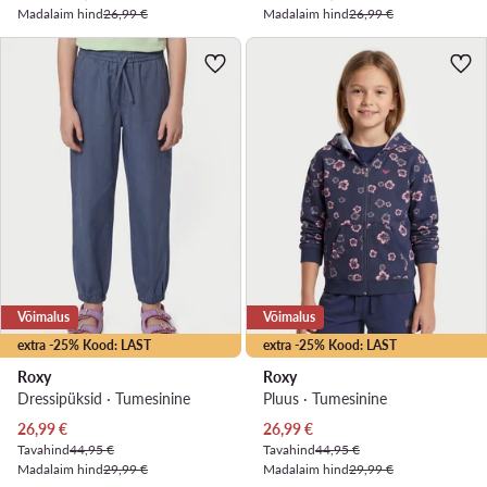
Madalaim hind
26,99 €
Madalaim hind
26,99 €
Võimalus
Võimalus
extra -25% Kood: LAST
extra -25% Kood: LAST
Roxy
Roxy
Dressipüksid · Tumesinine
Pluus · Tumesinine
Praegune hind
Praegune hind
26,99
€
26,99
€
Tavahind
44,95 €
Tavahind
44,95 €
Madalaim hind
29,99 €
Madalaim hind
29,99 €