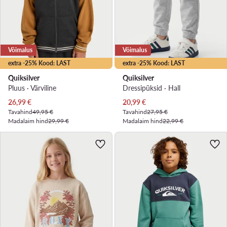
Võimalus
Võimalus
extra -25% Kood: LAST
extra -25% Kood: LAST
Quiksilver
Quiksilver
Pluus · Värviline
Dressipüksid · Hall
Praegune hind
Praegune hind
26,99
€
20,99
€
Tavahind
49,95 €
Tavahind
27,95 €
Madalaim hind
29,99 €
Madalaim hind
22,99 €