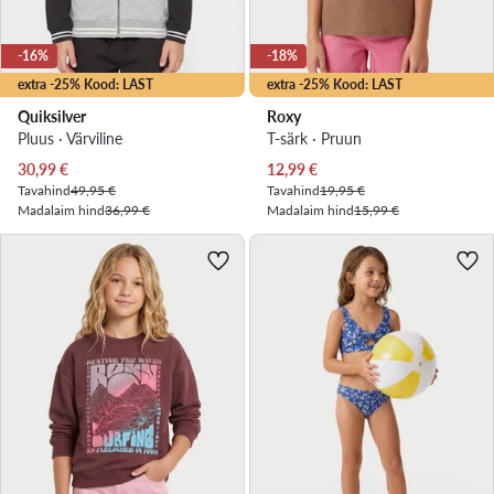
-16%
-18%
extra -25% Kood: LAST
extra -25% Kood: LAST
Quiksilver
Roxy
Pluus · Värviline
T-särk · Pruun
Praegune hind
Praegune hind
30,99
€
12,99
€
Tavahind
49,95 €
Tavahind
19,95 €
Madalaim hind
36,99 €
Madalaim hind
15,99 €