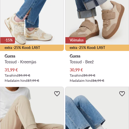
-15%
Võimalus
extra -25% Kood: LAST
extra -25% Kood: LAST
Guess
Guess
Tossud · Kreemjas
Tossud · Beež
Praegune hind
Praegune hind
31,99
€
30,99
€
Tavahind
59,99 €
Tavahind
59,99 €
Madalaim hind
37,99 €
Madalaim hind
34,99 €