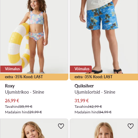
Võimalus
Võimalus
extra -35% Kood: LAST
extra -35% Kood: LAST
Roxy
Quiksilver
Ujumistrikoo · Sinine
Ujumisšortsid · Sinine
Praegune hind
Praegune hind
26,99
€
31,99
€
Tavahind
35,99 €
Tavahind
42,99 €
Madalaim hind
29,99 €
Madalaim hind
34,99 €