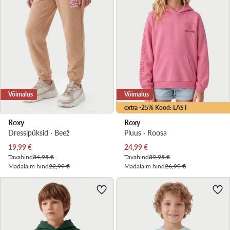
Võimalus
Võimalus
extra -25% Kood: LAST
Roxy
Roxy
Dressipüksid · Beež
Pluus · Roosa
Praegune hind
Praegune hind
19,99
€
24,99
€
Tavahind
34,95 €
Tavahind
39,95 €
Madalaim hind
22,99 €
Madalaim hind
26,99 €