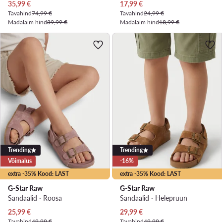
Praegune hind
Praegune hind
35,99
€
17,99
€
Tavahind
74,99 €
Tavahind
24,99 €
Madalaim hind
39,99 €
Madalaim hind
18,99 €
Trending
Trending
Võimalus
-16%
extra -35% Kood: LAST
extra -35% Kood: LAST
G-Star Raw
G-Star Raw
Sandaalid · Roosa
Sandaalid · Helepruun
Praegune hind
Praegune hind
25,99
€
29,99
€
Tavahind
49,99 €
Tavahind
49,99 €