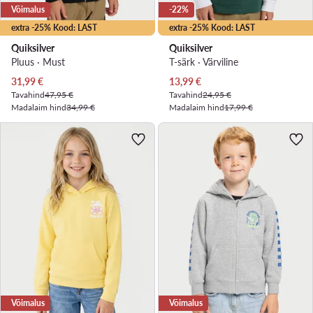
Võimalus
-22%
extra -25% Kood: LAST
extra -25% Kood: LAST
Quiksilver
Quiksilver
Pluus · Must
T-särk · Värviline
Praegune hind
Praegune hind
31,99
€
13,99
€
Tavahind
47,95 €
Tavahind
24,95 €
Madalaim hind
34,99 €
Madalaim hind
17,99 €
Võimalus
Võimalus