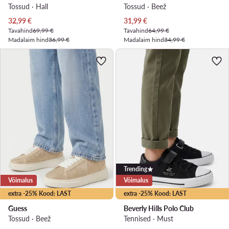
Tossud · Hall
Tossud · Beež
Praegune hind
Praegune hind
32,99
€
31,99
€
Tavahind
69,99 €
Tavahind
64,99 €
Madalaim hind
36,99 €
Madalaim hind
34,99 €
Trending
Võimalus
Võimalus
extra -25% Kood: LAST
extra -25% Kood: LAST
Guess
Beverly Hills Polo Club
Tossud · Beež
Tennised · Must