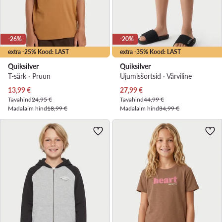
-26%
-20%
extra -25% Kood: LAST
extra -35% Kood: LAST
Quiksilver
Quiksilver
T-särk · Pruun
Ujumisšortsid · Värviline
Praegune hind
Praegune hind
13,99
€
27,99
€
Tavahind
24,95 €
Tavahind
44,99 €
Madalaim hind
18,99 €
Madalaim hind
34,99 €