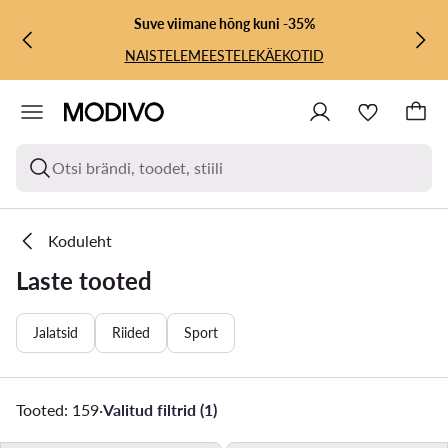
LIIGU PÕHISISU JUURDE
MINE OTSINGUSSE
Suve viimane hõng kuni -35%
NAISTELE
MEESTELE
KÄEKOTID
Otsi brändi, toodet, stiili
Koduleht
Laste tooted
Jalatsid
Riided
Sport
Tooted: 159
·
Valitud filtrid (1)