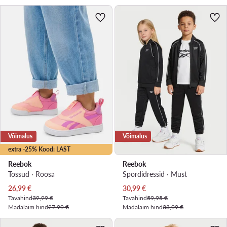
Võimalus
Võimalus
extra -25% Kood: LAST
Reebok
Reebok
Tossud · Roosa
Spordidressid · Must
Praegune hind
Praegune hind
26,99
€
30,99
€
Tavahind
39,99 €
Tavahind
59,95 €
Madalaim hind
27,99 €
Madalaim hind
33,99 €