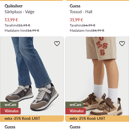
Quiksilver
Guess
Särkpluus · Valge
Tossud · Hall
Praegune hind
Praegune hind
13,99
€
31,99
€
Tavahind
21,95 €
Tavahind
64,99 €
Madalaim hind
16,99 €
Madalaim hind
34,99 €
weCare
weCare
Võimalus
Võimalus
extra -25% Kood: LAST
extra -25% Kood: LAST
Guess
Guess