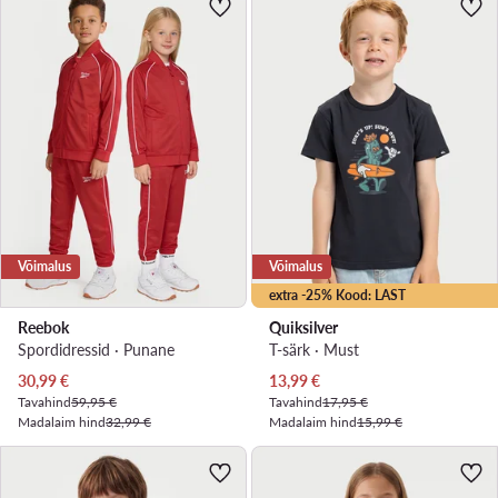
Võimalus
Võimalus
extra -25% Kood: LAST
Reebok
Quiksilver
Spordidressid · Punane
T-särk · Must
Praegune hind
Praegune hind
30,99
€
13,99
€
Tavahind
59,95 €
Tavahind
17,95 €
Madalaim hind
32,99 €
Madalaim hind
15,99 €