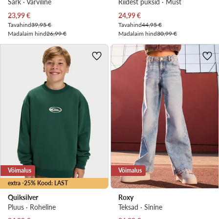
Särk · Värviline
Riidest püksid · Must
Praegune hind
Praegune hind
23,99
€
24,99
€
Tavahind
39,95 €
Tavahind
44,95 €
Madalaim hind
26,99 €
Madalaim hind
30,99 €
Võimalus
Võimalus
extra -25% Kood: LAST
Quiksilver
Roxy
Pluus · Roheline
Teksad · Sinine