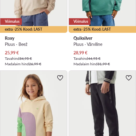
Võimalus
Võimalus
extra -25% Kood: LAST
extra -25% Kood: LAST
Roxy
Quiksilver
Pluus · Beež
Pluus · Värviline
Praegune hind
Praegune hind
25,99
€
28,99
€
Tavahind
34,95 €
Tavahind
44,95 €
Madalaim hind
26,99 €
Madalaim hind
31,99 €