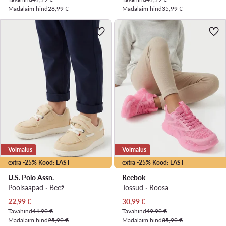
Madalaim hind
28,99 €
Madalaim hind
35,99 €
Võimalus
Võimalus
extra -25% Kood: LAST
extra -25% Kood: LAST
U.S. Polo Assn.
Reebok
Poolsaapad · Beež
Tossud · Roosa
Praegune hind
Praegune hind
22,99
€
30,99
€
Tavahind
44,99 €
Tavahind
49,99 €
Madalaim hind
25,99 €
Madalaim hind
35,99 €