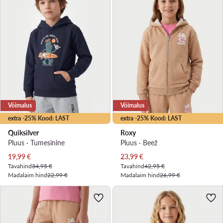
Võimalus
Võimalus
extra -25% Kood: LAST
extra -25% Kood: LAST
Quiksilver
Roxy
Pluus · Tumesinine
Pluus · Beež
Praegune hind
Praegune hind
19,99
€
23,99
€
Tavahind
34,95 €
Tavahind
42,95 €
Madalaim hind
22,99 €
Madalaim hind
26,99 €