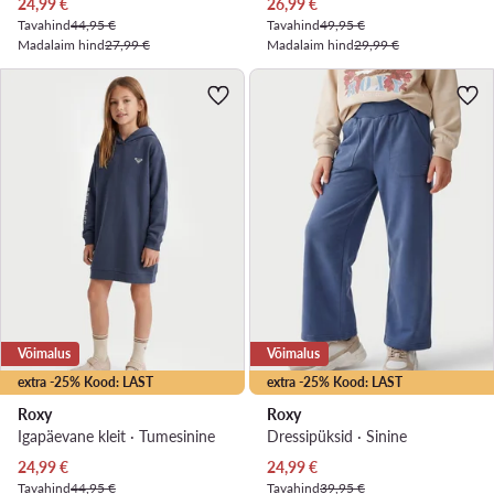
Praegune hind
Praegune hind
24,99
€
26,99
€
Tavahind
44,95 €
Tavahind
49,95 €
Madalaim hind
27,99 €
Madalaim hind
29,99 €
Võimalus
Võimalus
extra -25% Kood: LAST
extra -25% Kood: LAST
Roxy
Roxy
Igapäevane kleit · Tumesinine
Dressipüksid · Sinine
Praegune hind
Praegune hind
24,99
€
24,99
€
Tavahind
44,95 €
Tavahind
39,95 €