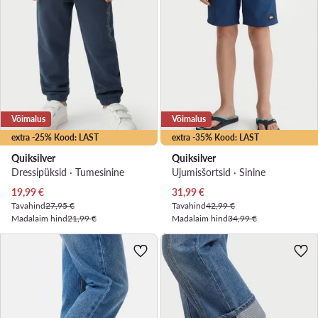
Võimalus
Võimalus
extra -25% Kood: LAST
extra -35% Kood: LAST
Quiksilver
Quiksilver
Dressipüksid · Tumesinine
Ujumisšortsid · Sinine
Praegune hind
Praegune hind
19,99
€
31,99
€
Tavahind
27,95 €
Tavahind
42,99 €
Madalaim hind
21,99 €
Madalaim hind
34,99 €