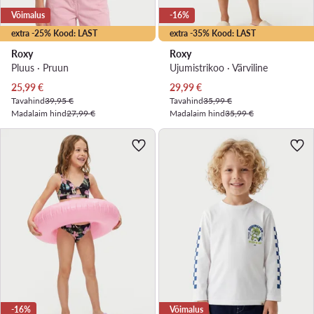
Võimalus
-16%
extra -25% Kood: LAST
extra -35% Kood: LAST
Roxy
Roxy
Pluus · Pruun
Ujumistrikoo · Värviline
Praegune hind
Praegune hind
25,99
€
29,99
€
Tavahind
39,95 €
Tavahind
35,99 €
Madalaim hind
27,99 €
Madalaim hind
35,99 €
-16%
Võimalus