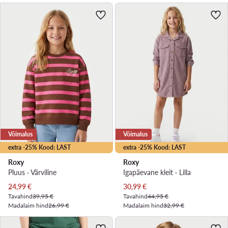
Võimalus
Võimalus
extra -25% Kood: LAST
extra -25% Kood: LAST
Roxy
Roxy
Pluus · Värviline
Igapäevane kleit · Lilla
Praegune hind
Praegune hind
24,99
€
30,99
€
Tavahind
39,95 €
Tavahind
44,95 €
Madalaim hind
26,99 €
Madalaim hind
32,99 €