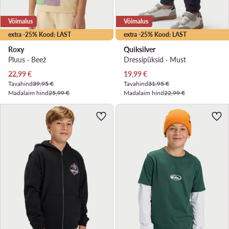
Võimalus
Võimalus
extra -25% Kood: LAST
extra -25% Kood: LAST
Roxy
Quiksilver
Pluus · Beež
Dressipüksid · Must
Praegune hind
Praegune hind
22,99
€
19,99
€
Tavahind
39,95 €
Tavahind
31,95 €
Madalaim hind
25,99 €
Madalaim hind
22,99 €