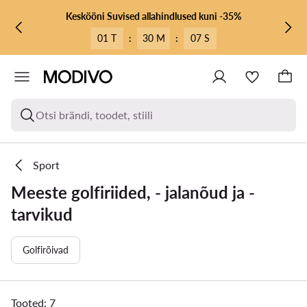
LIIGU PÕHISISU JUURDE
MINE OTSINGUSSE
Keskööni Suvised allahindlused kuni -35%
01 T
:
30 M
:
07 S
Otsi brändi, toodet, stiili
Sport
Meeste golfiriided, - jalanõud ja -
tarvikud
Golfirõivad
Tooted: 7