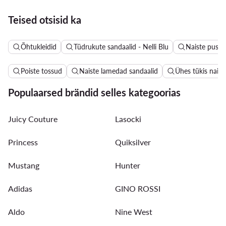
Teised otsisid ka
Õhtukleidid
Tüdrukute sandaalid - Nelli Blu
Naiste pusad
Poiste tossud
Naiste lamedad sandaalid
Ühes tükis naist
Populaarsed brändid selles kategoorias
Juicy Couture
Lasocki
Princess
Quiksilver
Mustang
Hunter
Adidas
GINO ROSSI
Aldo
Nine West