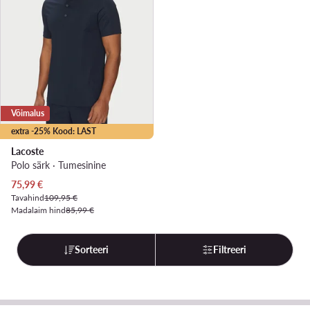
Võimalus
extra -25% Kood: LAST
Lacoste
Polo särk · Tumesinine
Praegune hind
75,99
€
Tavahind
109,95 €
Madalaim hind
85,99 €
Sorteeri
Filtreeri