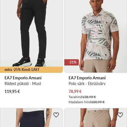
-21%
extra -25% Kood: LAST
EA7 Emporio Armani
EA7 Emporio Armani
Riidest püksid · Must
Polo särk · Ekrüüvärv
Praegune hind
119,95
€
78,99
€
Tavahind
128,95 €
Madalaim hind
100,99 €