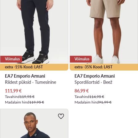
Võimalus
Võimalus
extra -15% Kood: LAST
extra -35% Kood: LAST
EA7 Emporio Armani
EA7 Emporio Armani
Riidest püksid · Tumesinine
Spordišortsid · Beež
Praegune hind
Praegune hind
111,99
€
86,99
€
Tavahind
119,95 €
Tavahind
114,95 €
Madalaim hind
119,95 €
Madalaim hind
91,99 €