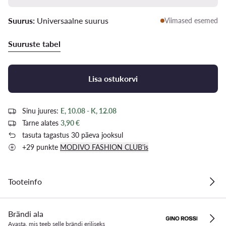
Suurus:
Universaalne suurus
Viimased esemed
Suuruste tabel
Lisa ostukorvi
Sinu juures:
E, 10.08 - K, 12.08
Tarne alates
3,90 €
tasuta tagastus 30 päeva jooksul
+29 punkte
MODIVO FASHION CLUB'is
Tooteinfo
Brändi ala
Avasta, mis teeb selle brändi eriliseks