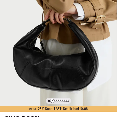
extra -25% Kood: LAST
· Kehtib kuni
10
.
08