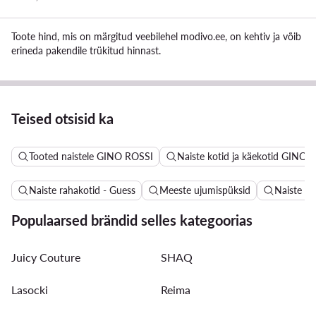
Toote hind, mis on märgitud veebilehel modivo.ee, on kehtiv ja võib
erineda pakendile trükitud hinnast.
Teised otsisid ka
Tooted naistele GINO ROSSI
Naiste kotid ja käekotid GINO 
Naiste rahakotid - Guess
Meeste ujumispüksid
Naiste n
Populaarsed brändid selles kategoorias
Juicy Couture
SHAQ
Lasocki
Reima