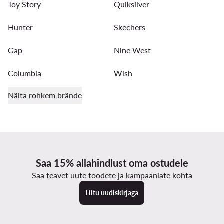
Toy Story
Quiksilver
Hunter
Skechers
Gap
Nine West
Columbia
Wish
Näita rohkem brände
Saa 15% allahindlust oma ostudele
Saa teavet uute toodete ja kampaaniate kohta
Liitu uudiskirjaga