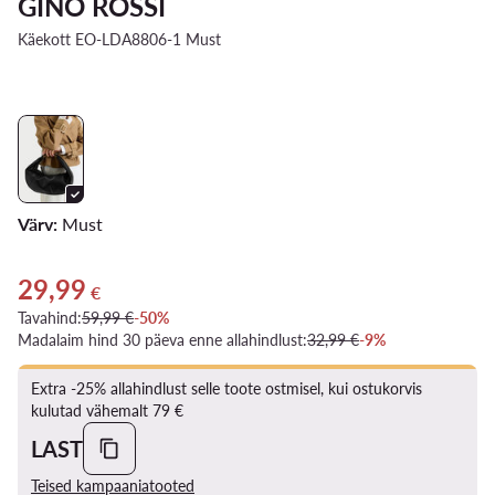
GINO ROSSI
Käekott EO-LDA8806-1 Must
Värv:
Must
29,99
Praegune hind 29,99 €
€
Tavahind:
59,99 €
-50%
Madalaim hind 30 päeva enne allahindlust:
32,99 €
-9%
Extra -25% allahindlust selle toote ostmisel, kui ostukorvis
kulutad vähemalt 79 €
LAST
Teised kampaaniatooted