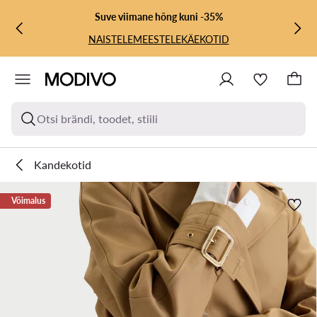
LIIGU PÕHISISU JUURDE
MINE OTSINGUSSE
Suve viimane hõng kuni -35%
NAISTELE
MEESTELE
KÄEKOTID
Otsi brändi, toodet, stiili
Kandekotid
Võimalus