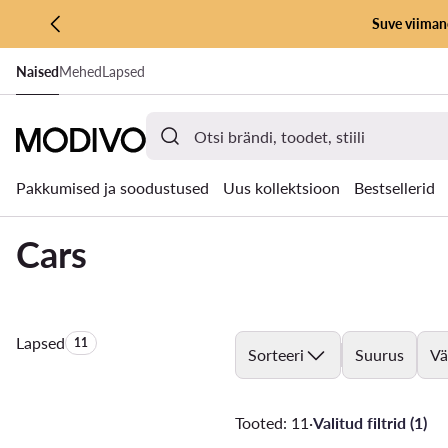
Suve viimane
LIIGU PÕHISISU JUURDE
Naised
Mehed
Lapsed
MINE OTSINGUSSE
Pakkumised ja soodustused
Uus kollektsioon
Bestsellerid
Cars
Lapsed
Toodete arv:
11
Sorteeri
Suurus
Vä
Tooted: 11
·
Valitud filtrid (1)