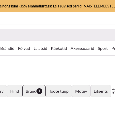
 hõng kuni -35% allahindlustega! Leia suvised pärlid
NAISTELE
MEESTEL
Brändid
Rõivad
Jalatsid
Käekotid
Aksessuaarid
Sport
P
rv
Hind
Bränd
Toote tüüp
Motiiv
Litsents
1