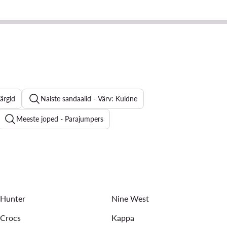
särgid
Naiste sandaalid - Värv: Kuldne
Meeste joped - Parajumpers
seremoonia kleidid
Naiste stringid - Materjal: Sünteetiline
aiste ujumisriided - Roxy
Hunter
Nine West
Crocs
Kappa