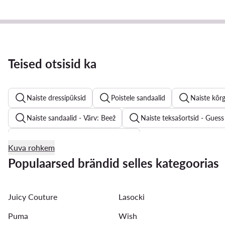
Teised otsisid ka
Naiste dressipüksid
Poistele sandaalid
Naiste kõr
Naiste sandaalid - Värv: Beež
Naiste teksašortsid - Guess
Naiste kõrge kontsaga - Värv: Beež
Kuva rohkem
adidas gazelle
Naiste dressipüksid - Materjal: Sünteetiline
Populaarsed brändid selles kategoorias
Meeste plätud
Naiste sandaalid
Ujumistrikood nai
Juicy Couture
Lasocki
Puma
Wish