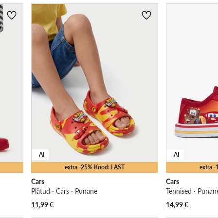
AI
AI
extra -25% Kood: LAST
extra 
Cars
Cars
Plätud · Cars · Punane
Tennised · Punan
11,99
€
14,99
€