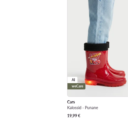
AI
weCare
Cars
Kalossid · Punane
19,99
€