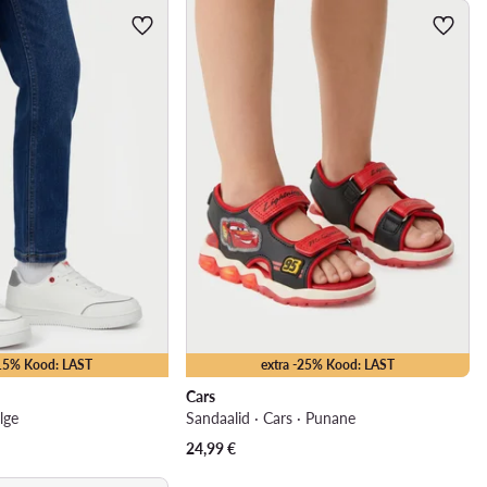
-15% Kood: LAST
extra -25% Kood: LAST
Cars
lge
Sandaalid · Cars · Punane
24,99
€