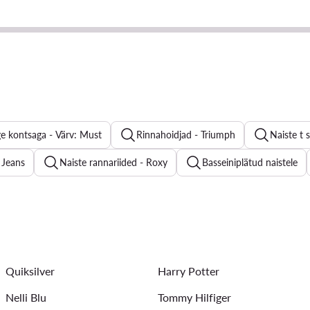
ge kontsaga - Värv: Must
Rinnahoidjad - Triumph
Naiste t 
 Jeans
Naiste rannariided - Roxy
Basseiniplätud naistele
Kevadjoped naistele
Meeste nokkmütsid
Ristimist
stele
Kokteilikleidid
Naiste aluspüksid
Ühes tükis n
Quiksilver
Harry Potter
Nelli Blu
Tommy Hilfiger