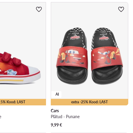
AI
-15% Kood: LAST
extra -25% Kood: LAST
Cars
e
Plätud · Punane
9,99
€