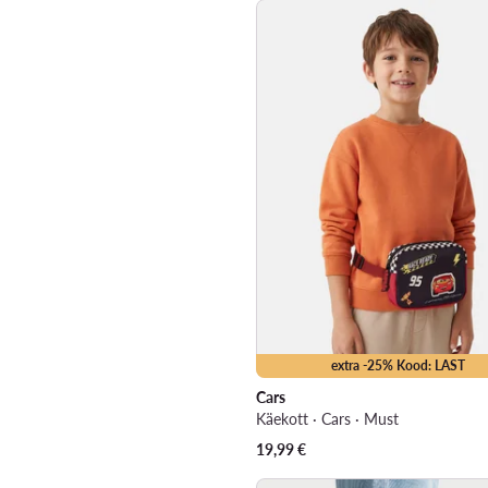
extra -25% Kood: LAST
Cars
Käekott · Cars · Must
19,99
€