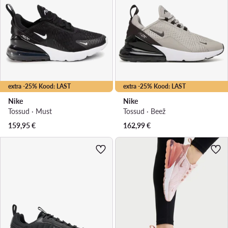
extra -25% Kood: LAST
extra -25% Kood: LAST
Nike
Nike
Tossud · Must
Tossud · Beež
159,95
€
162,99
€