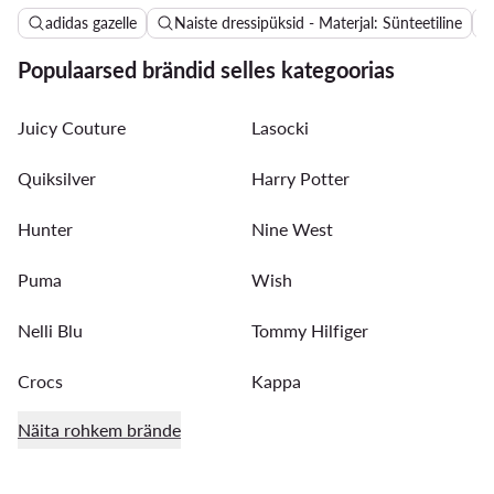
adidas gazelle
Naiste dressipüksid - Materjal: Sünteetiline
Populaarsed brändid selles kategoorias
Juicy Couture
Lasocki
Quiksilver
Harry Potter
Hunter
Nine West
Puma
Wish
Nelli Blu
Tommy Hilfiger
Crocs
Kappa
Näita rohkem brände