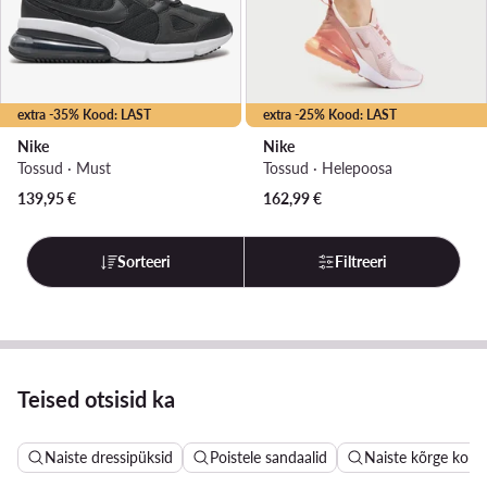
extra -35% Kood: LAST
extra -25% Kood: LAST
Nike
Nike
Tossud · Must
Tossud · Heleроosa
139,95
€
162,99
€
Sorteeri
Filtreeri
Teised otsisid ka
Naiste dressipüksid
Poistele sandaalid
Naiste kõrge kont