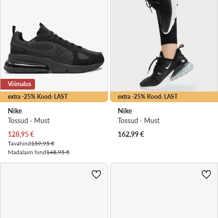
Võimalus
extra -25% Kood: LAST
extra -25% Kood: LAST
Nike
Nike
Tossud · Must
Tossud · Must
Praegune hind
128,95
€
162,99
€
Tavahind
159,95 €
Madalaim hind
148,95 €