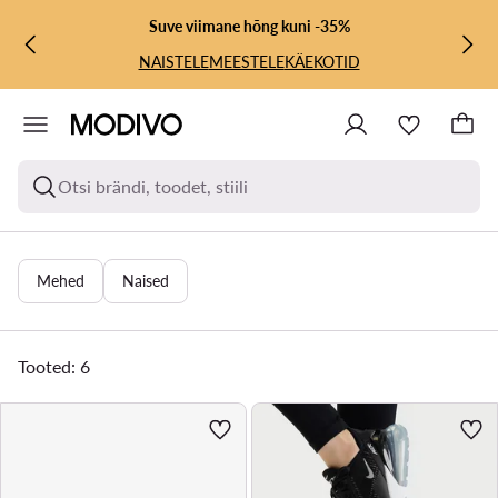
LIIGU PÕHISISU JUURDE
MINE OTSINGUSSE
Suve viimane hõng kuni -35%
NAISTELE
MEESTELE
KÄEKOTID
Otsi brändi, toodet, stiili
Mehed
Naised
Tooted: 6