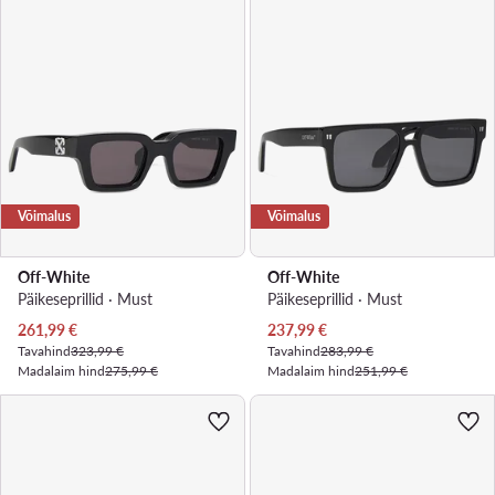
Võimalus
Võimalus
Off-White
Off-White
Päikeseprillid · Must
Päikeseprillid · Must
Praegune hind
Praegune hind
261,99
€
237,99
€
Tavahind
323,99 €
Tavahind
283,99 €
Madalaim hind
275,99 €
Madalaim hind
251,99 €