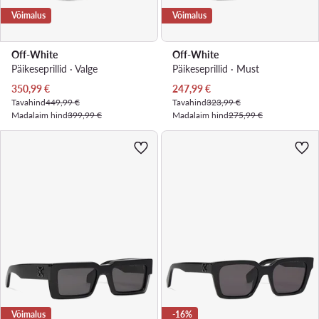
Võimalus
Võimalus
Off-White
Off-White
Päikeseprillid · Valge
Päikeseprillid · Must
Praegune hind
Praegune hind
350,99
€
247,99
€
Tavahind
449,99 €
Tavahind
323,99 €
Madalaim hind
399,99 €
Madalaim hind
275,99 €
Võimalus
-16%