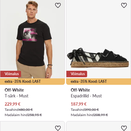
Võimalus
Võimalus
extra -35% Kood: LAST
extra -35% Kood: LAST
Off-White
Off-White
T-särk · Must
Espadrillid · Must
Praegune hind
Praegune hind
229,99
€
187,99
€
Tavahind
480,00 €
Tavahind
390,00 €
Madalaim hind
258,95 €
Madalaim hind
208,99 €