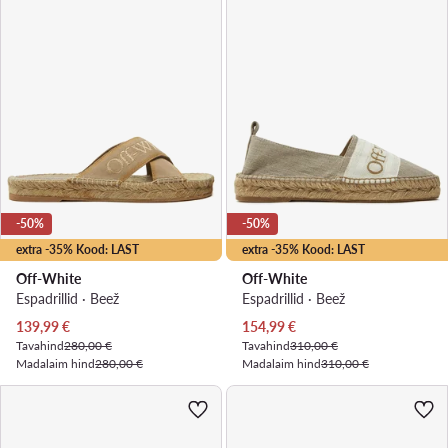
-50%
-50%
extra -35% Kood: LAST
extra -35% Kood: LAST
Off-White
Off-White
Espadrillid · Beež
Espadrillid · Beež
Praegune hind
Praegune hind
139,99
€
154,99
€
Tavahind
280,00 €
Tavahind
310,00 €
Madalaim hind
280,00 €
Madalaim hind
310,00 €