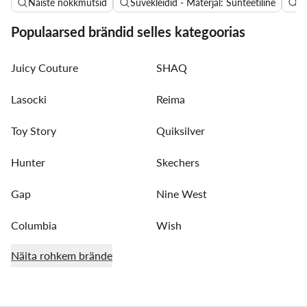
Naiste nokkmütsid
Suvekleidid - Materjal: Sünteetiline
Na
Populaarsed brändid selles kategoorias
Juicy Couture
SHAQ
Lasocki
Reima
Toy Story
Quiksilver
Hunter
Skechers
Gap
Nine West
Columbia
Wish
Näita rohkem brände