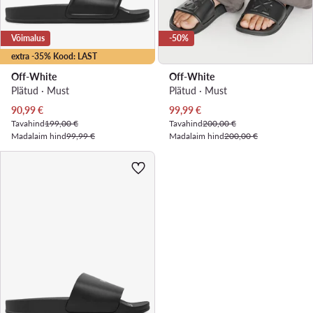
Võimalus
-50%
extra -35% Kood: LAST
Off-White
Off-White
Plätud · Must
Plätud · Must
Praegune hind
Praegune hind
90,99
€
99,99
€
Tavahind
199,00 €
Tavahind
200,00 €
Madalaim hind
99,99 €
Madalaim hind
200,00 €