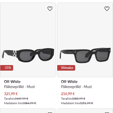
-15%
Võimalus
Off-White
Off-White
Päikeseprillid · Must
Päikeseprillid · Must
Praegune hind
Praegune hind
325,99
€
216,99
€
Tavahind
449,99 €
Tavahind
283,99 €
Madalaim hind
384,99 €
Madalaim hind
251,99 €