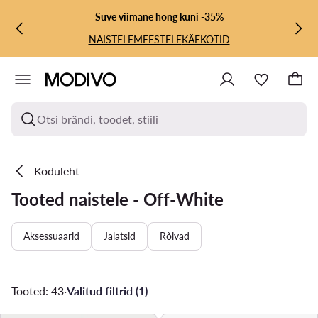
LIIGU PÕHISISU JUURDE
MINE OTSINGUSSE
Suve viimane hõng kuni -35%
NAISTELE
MEESTELE
KÄEKOTID
Otsi brändi, toodet, stiili
Koduleht
Tooted naistele - Off-White
Aksessuaarid
Jalatsid
Rõivad
Tooted: 43
·
Valitud filtrid (1)