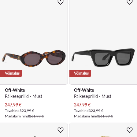
Võimalus
Võimalus
Off-White
Off-White
Päikeseprillid · Must
Päikeseprillid · Must
Praegune hind
Praegune hind
247,99
€
247,99
€
Tavahind
323,99 €
Tavahind
323,99 €
Madalaim hind
261,99 €
Madalaim hind
261,99 €