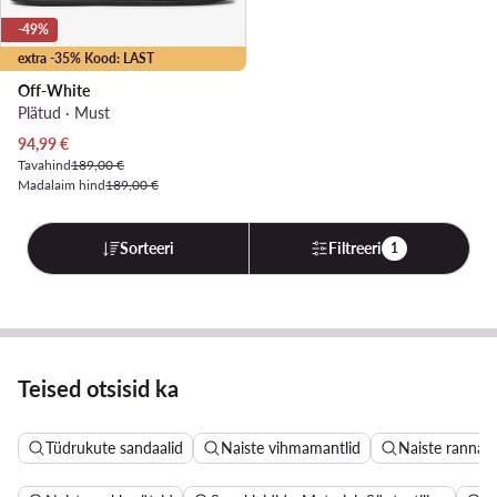
-49%
extra -35% Kood: LAST
Off-White
Plätud · Must
Praegune hind
94,99
€
Tavahind
189,00 €
Madalaim hind
189,00 €
Sorteeri
Filtreeri
1
Teised otsisid ka
Tüdrukute sandaalid
Naiste vihmamantlid
Naiste ranna