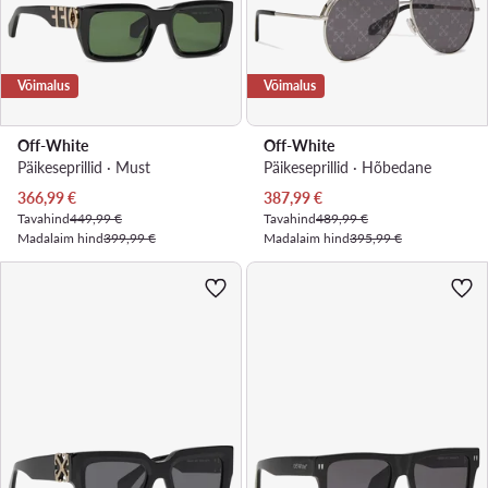
Võimalus
Võimalus
Off-White
Off-White
Päikeseprillid · Must
Päikeseprillid · Hõbedane
Praegune hind
Praegune hind
366,99
€
387,99
€
Tavahind
449,99 €
Tavahind
489,99 €
Madalaim hind
399,99 €
Madalaim hind
395,99 €