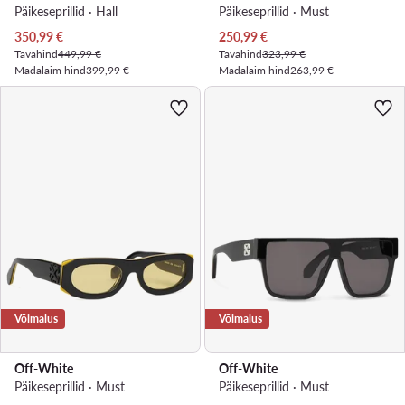
Päikeseprillid · Hall
Päikeseprillid · Must
Praegune hind
Praegune hind
350,99
€
250,99
€
Tavahind
449,99 €
Tavahind
323,99 €
Madalaim hind
399,99 €
Madalaim hind
263,99 €
Võimalus
Võimalus
Off-White
Off-White
Päikeseprillid · Must
Päikeseprillid · Must