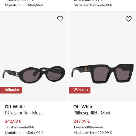
Madalaim hind
261,99 €
Madalaim hind
275,99 €
Võimalus
Võimalus
Off-White
Off-White
Päikeseprillid · Must
Päikeseprillid · Must
Praegune hind
Praegune hind
240,99
€
247,99
€
Tavahind
323,99 €
Tavahind
323,99 €
Madalaim hind
261,99 €
Madalaim hind
259,99 €