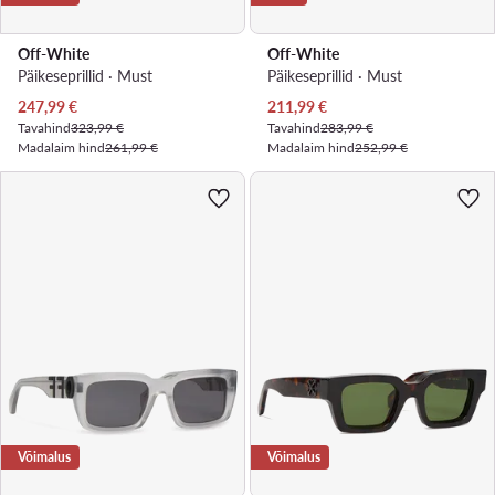
Off-White
Off-White
Päikeseprillid · Must
Päikeseprillid · Must
Praegune hind
Praegune hind
247,99
€
211,99
€
Tavahind
323,99 €
Tavahind
283,99 €
Madalaim hind
261,99 €
Madalaim hind
252,99 €
Võimalus
Võimalus