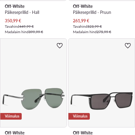
Off-White
Off-White
Päikeseprillid · Hall
Päikeseprillid · Pruun
Praegune hind
Praegune hind
350,99
€
261,99
€
Tavahind
449,99 €
Tavahind
323,99 €
Madalaim hind
399,99 €
Madalaim hind
275,99 €
Võimalus
Võimalus
Off-White
Off-White