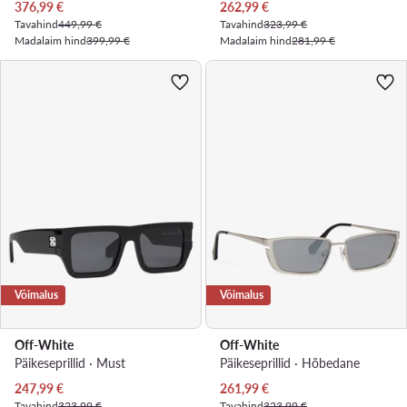
Praegune hind
Praegune hind
376,99
€
262,99
€
Tavahind
449,99 €
Tavahind
323,99 €
Madalaim hind
399,99 €
Madalaim hind
281,99 €
Võimalus
Võimalus
Off-White
Off-White
Päikeseprillid · Must
Päikeseprillid · Hõbedane
Praegune hind
Praegune hind
247,99
€
261,99
€
Tavahind
323,99 €
Tavahind
323,99 €