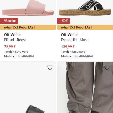
Võimalus
-50%
extra -35% Kood: LAST
extra -35% Kood: LAST
Off-White
Off-White
Plätud · Roosa
Espadrillid · Must
Praegune hind
Praegune hind
72,99
€
139,99
€
Tavahind
149,95 €
Tavahind
280,00 €
Madalaim hind
80,99 €
Madalaim hind
280,00 €