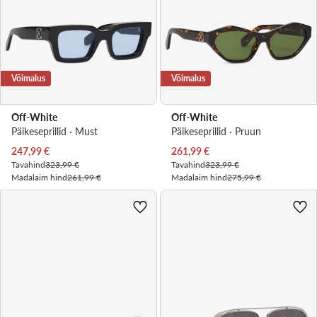
Võimalus
Võimalus
Off-White
Off-White
Päikeseprillid · Must
Päikeseprillid · Pruun
Praegune hind
Praegune hind
247,99
€
261,99
€
Tavahind
323,99 €
Tavahind
323,99 €
Madalaim hind
261,99 €
Madalaim hind
275,99 €