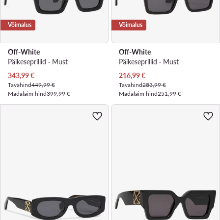
Võimalus
Võimalus
Off-White
Off-White
Päikeseprillid · Must
Päikeseprillid · Must
Praegune hind
Praegune hind
343,99
€
216,99
€
Tavahind
449,99 €
Tavahind
283,99 €
Madalaim hind
399,99 €
Madalaim hind
251,99 €