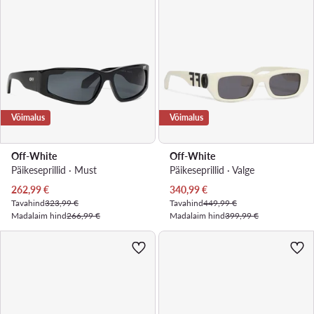
Võimalus
Võimalus
Off-White
Off-White
Päikeseprillid · Must
Päikeseprillid · Valge
Praegune hind
Praegune hind
262,99
€
340,99
€
Tavahind
323,99 €
Tavahind
449,99 €
Madalaim hind
266,99 €
Madalaim hind
399,99 €