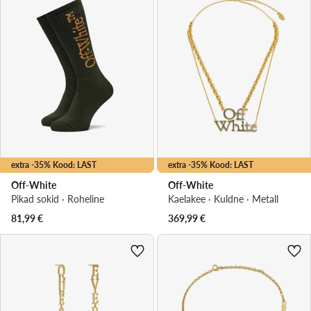
extra -35% Kood: LAST
extra -35% Kood: LAST
Off-White
Off-White
Pikad sokid · Roheline
Kaelakee · Kuldne · Metall
81,99
€
369,99
€