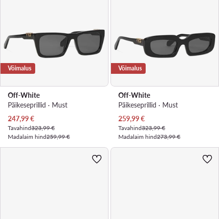
Võimalus
Võimalus
Off-White
Off-White
Päikeseprillid · Must
Päikeseprillid · Must
Praegune hind
Praegune hind
247,99
€
259,99
€
Tavahind
323,99 €
Tavahind
323,99 €
Madalaim hind
259,99 €
Madalaim hind
273,99 €