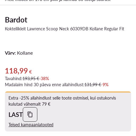
Bardot
Kokteilikleit Lawrence Scoop Neck 60309DB Kollane Regular Fit
Värv:
Kollane
118,99
Praegune hind 118,99 €
€
Tavahind:
193,95 €
-38%
Madalaim hind 30 päeva enne allahindlust:
131,99 €
-9%
Extra -25% allahindlust selle toote ostmisel, kui ostukorvis
kulutad vähemalt 79 €
LAST
Teised kampaaniatooted