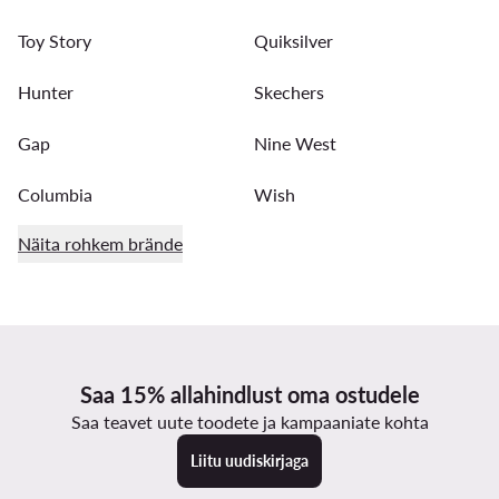
Toy Story
Quiksilver
Hunter
Skechers
Gap
Nine West
Columbia
Wish
Näita rohkem brände
Saa 15% allahindlust oma ostudele
Saa teavet uute toodete ja kampaaniate kohta
Liitu uudiskirjaga