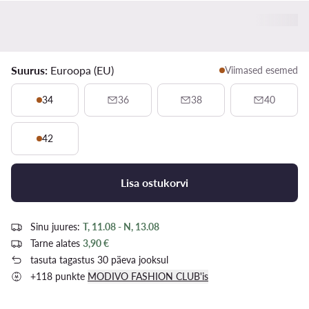
Suurus:
Euroopa (EU)
Viimased esemed
34
36
38
40
42
Lisa ostukorvi
Sinu juures:
T, 11.08 - N, 13.08
Tarne alates
3,90 €
tasuta tagastus 30 päeva jooksul
+118 punkte
MODIVO FASHION CLUB'is