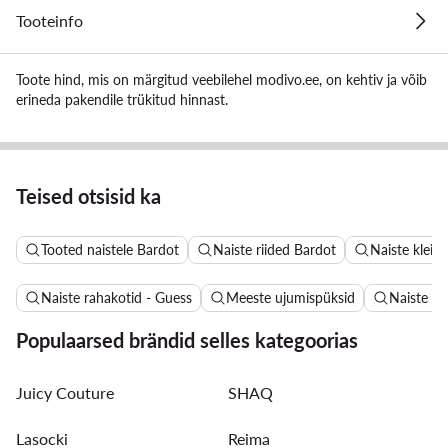
Tooteinfo
Toote hind, mis on märgitud veebilehel modivo.ee, on kehtiv ja võib
erineda pakendile trükitud hinnast.
Teised otsisid ka
Tooted naistele Bardot
Naiste riided Bardot
Naiste kleid
Naiste rahakotid - Guess
Meeste ujumispüksid
Naiste n
Populaarsed brändid selles kategoorias
Juicy Couture
SHAQ
Lasocki
Reima