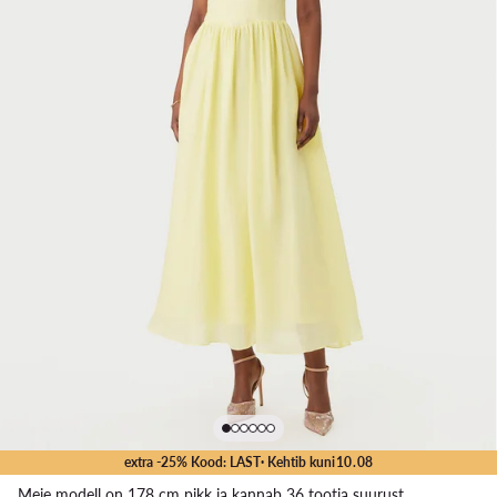
extra -25% Kood: LAST
· Kehtib kuni
10
.
08
Meie modell on 178 cm pikk ja kannab 36 tootja suurust