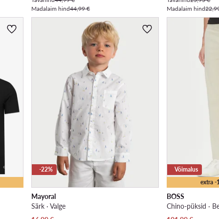
Madalaim hind
44,99 €
Madalaim hind
22,9
-22%
Võimalus
extra 
Mayoral
BOSS
Särk · Valge
Chino-püksid · Be