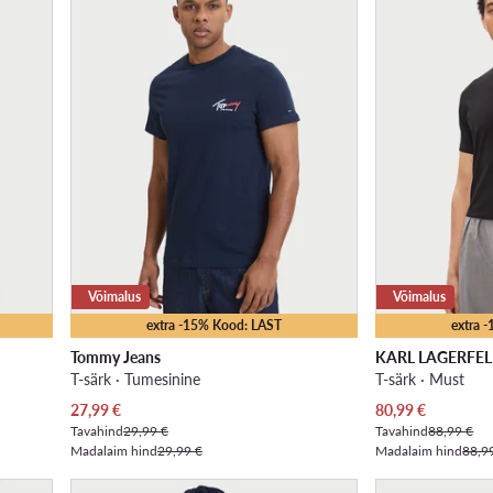
Võimalus
Võimalus
extra -15% Kood: LAST
extra 
Tommy Jeans
KARL LAGERFE
T-särk · Tumesinine
T-särk · Must
Praegune hind
Praegune hind
27,99
€
80,99
€
Tavahind
29,99 €
Tavahind
88,99 €
Madalaim hind
29,99 €
Madalaim hind
88,9