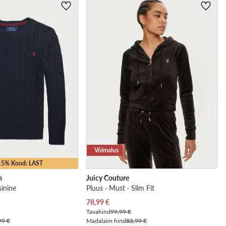
Võimalus
-15% Kood: LAST
n
Juicy Couture
inine
Pluus · Must · Slim Fit
Praegune hind
78,99
€
Tavahind
99,99 €
99 €
Madalaim hind
83,99 €