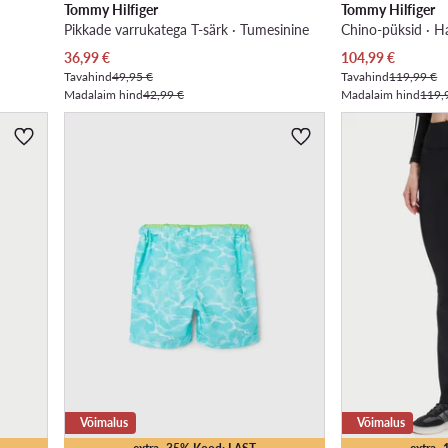
Tommy Hilfiger
Tommy Hilfiger
Pikkade varrukatega T-särk · Tumesinine
Chino-püksid · Hal
Praegune hind
Praegune hind
36,99
€
104,99
€
Tavahind
49,95 €
Tavahind
119,99 €
Madalaim hind
42,99 €
Madalaim hind
119,
Võimalus
Võimalus