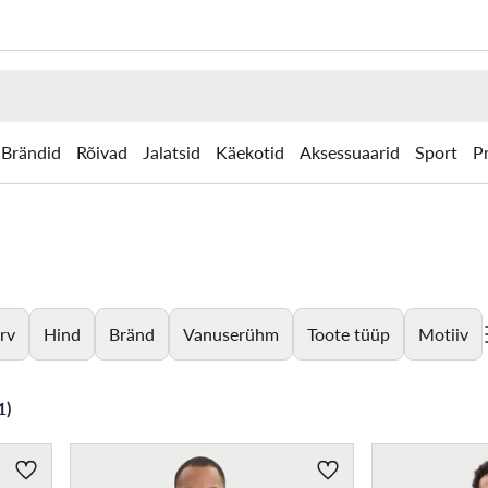
Brändid
Rõivad
Jalatsid
Käekotid
Aksessuaarid
Sport
P
rv
Hind
Bränd
Vanuserühm
Toote tüüp
Motiiv
1)