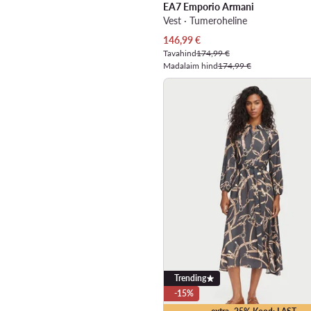
EA7 Emporio Armani
Vest · Tumeroheline
Praegune hind
146,99
€
Tavahind
174,99 €
Madalaim hind
174,99 €
Trending
-15%