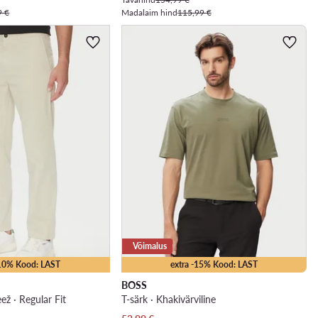
9 €
Madalaim hind
115,99 €
Võimalus
-10% Kood: LAST
extra -15% Kood: LAST
BOSS
ež · Regular Fit
T-särk · Khakivärviline