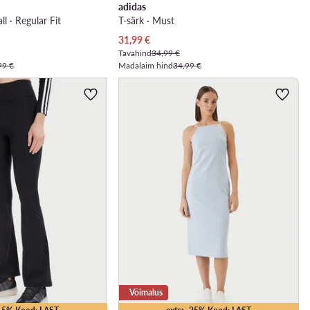
adidas
l · Regular Fit
T-särk · Must
Praegune hind
31,99
€
Tavahind
34,99 €
99 €
Madalaim hind
34,99 €
Võimalus