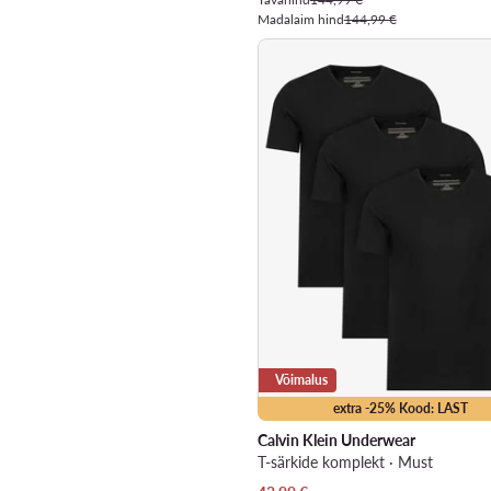
Madalaim hind
144,99 €
Võimalus
extra -25% Kood: LAST
Calvin Klein Underwear
T-särkide komplekt · Must