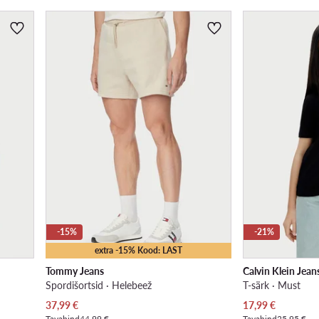
-15%
-21%
extra -15% Kood: LAST
Tommy Jeans
Calvin Klein Jean
Spordišortsid · Helebeež
T-särk · Must
Praegune hind
Praegune hind
37,99
€
17,99
€
Tavahind
44,99 €
Tavahind
25,95 €