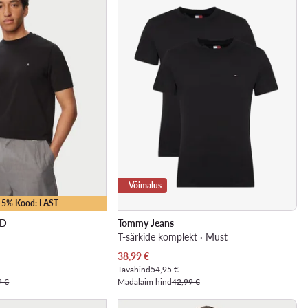
Võimalus
-15% Kood: LAST
LD
Tommy Jeans
T-särkide komplekt · Must
Praegune hind
38,99
€
Tavahind
54,95 €
9 €
Madalaim hind
42,99 €