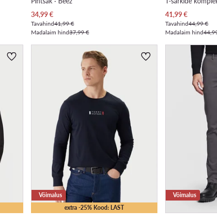
Pintsak · Beež
T-särkide komplek
Praegune hind
Praegune hind
34,99
€
41,99
€
Tavahind
41,99 €
Tavahind
44,99 €
Madalaim hind
37,99 €
Madalaim hind
44,9
Võimalus
Võimalus
extra -25% Kood: LAST