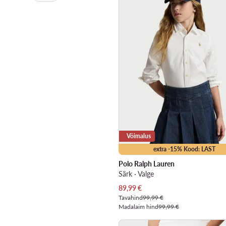
Võimalus
extra -15% Kood: LAST
Polo Ralph Lauren
Särk · Valge
Praegune hind
89,99
€
Tavahind
99,99 €
Madalaim hind
99,99 €