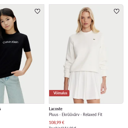
Võimalus
s
Lacoste
Pluus · Ekrüüvärv · Relaxed Fit
Praegune hind
108,99
€
Tavahind
154,99 €