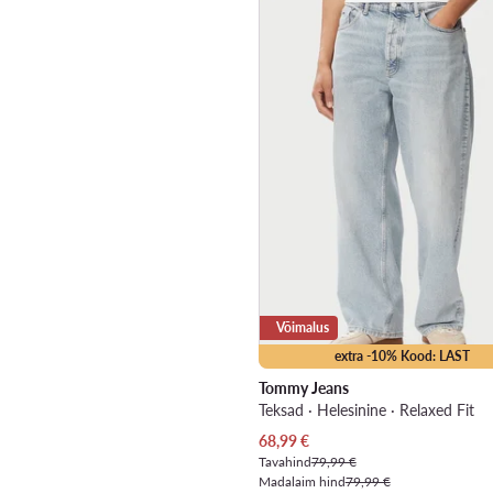
Võimalus
extra -10% Kood: LAST
Tommy Jeans
Teksad · Helesinine · Relaxed Fit
Praegune hind
68,99
€
Tavahind
79,99 €
Madalaim hind
79,99 €