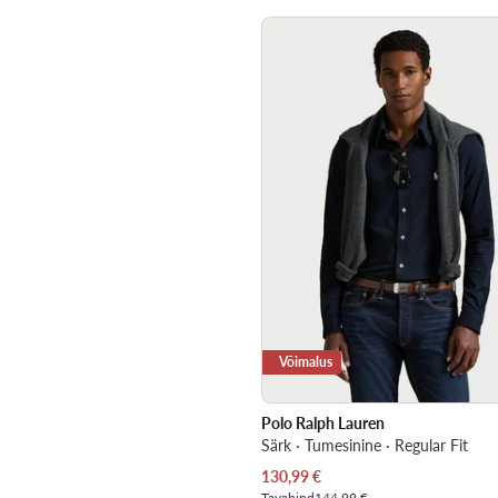
Võimalus
Polo Ralph Lauren
Särk · Tumesinine · Regular Fit
Praegune hind
130,99
€
Tavahind
144,99 €