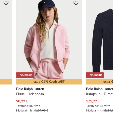
Võimalus
Võimalus
extra -15% Kood: LAST
extra 
Polo Ralph Lauren
Polo Ralph Laure
Pluus · Heleроosa
Kampsun · Tumes
Praegune hind
Praegune hind
98,99
€
121,99
€
Tavahind
109,99 €
Tavahind
134,99 €
Madalaim hind
109,99 €
Madalaim hind
134,