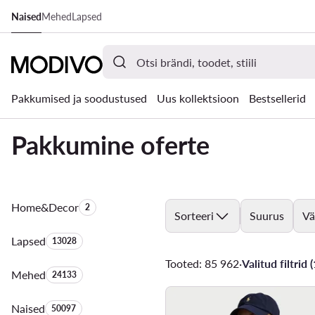
Naised
Mehed
Lapsed
LIIGU PÕHISISU JUURDE
MINE OTSINGUSSE
Pakkumised ja soodustused
Uus kollektsioon
Bestsellerid
Pakkumine oferte
Home&Decor
Toodete arv:
2
Sorteeri
Suurus
Vä
Lapsed
Toodete arv:
13028
Tooted: 85 962
·
Valitud filtrid (
Mehed
Toodete arv:
24133
Naised
Toodete arv:
50097