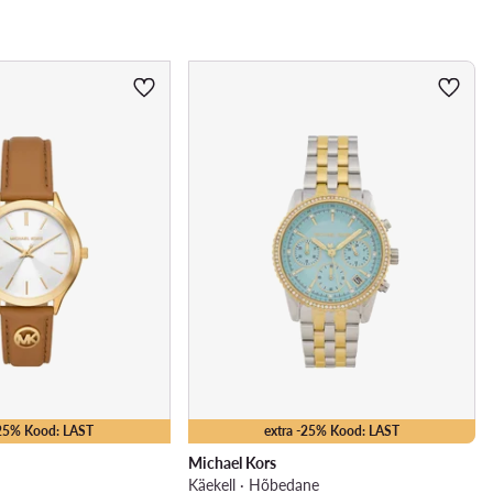
-25% Kood: LAST
extra -25% Kood: LAST
Michael Kors
Käekell · Hõbedane