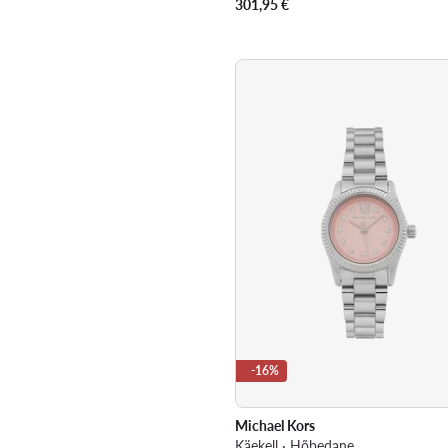
301,95
€
-16%
Michael Kors
Käekell · Hõbedane