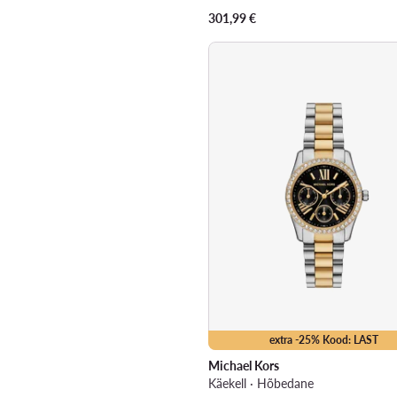
301,99
€
extra -25% Kood: LAST
Michael Kors
Käekell · Hõbedane