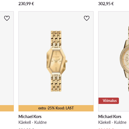
230,99
€
302,95
€
Võimalus
extra -25% Kood: LAST
Michael Kors
Michael Kors
Käekell · Kuldne
Käekell · Kuldne