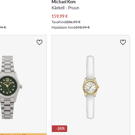
Michael Kors
Käekell · Pruun
Praegune hind
159,99
€
Tavahind
206,99 €
99 €
Madalaim hind
193,99 €
-26%