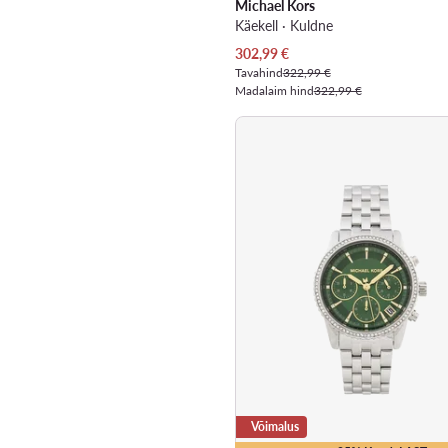
Michael Kors
Käekell · Kuldne
Praegune hind
302,99
€
Tavahind
322,99 €
Madalaim hind
322,99 €
Võimalus