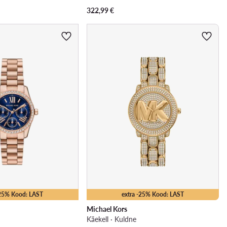
322,99
€
-25% Kood: LAST
extra -25% Kood: LAST
Michael Kors
Käekell · Kuldne