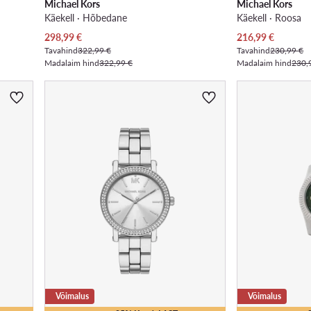
Michael Kors
Michael Kors
Käekell · Hõbedane
Käekell · Roosa
Praegune hind
Praegune hind
298,99
€
216,99
€
Tavahind
322,99 €
Tavahind
230,99 €
Madalaim hind
322,99 €
Madalaim hind
230,
Võimalus
Võimalus