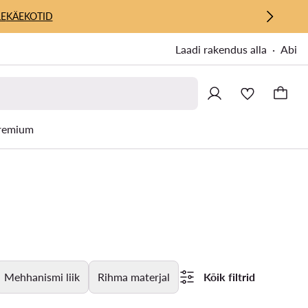
E
KÄEKOTID
Laadi rakendus alla
Abi
remium
Mehhanismi liik
Rihma materjal
Kõik filtrid