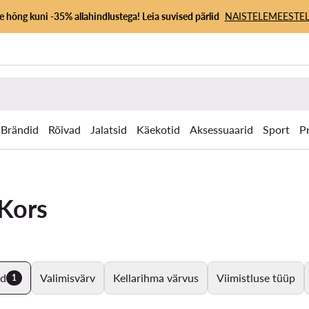
 hõng kuni -35% allahindlustega! Leia suvised pärlid
NAISTELE
MEESTEL
Brändid
Rõivad
Jalatsid
Käekotid
Aksessuaarid
Sport
P
 Kors
nd
Valimisvärv
Kellarihma värvus
Viimistluse tüüp
1