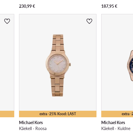
230,99
€
187,95
€
extra -25% Kood: LAST
extra 
Michael Kors
Michael Kors
Käekell · Roosa
Käekell · Kuldne