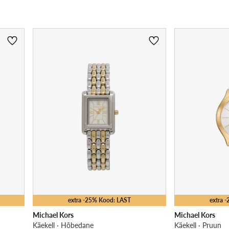
extra -25% Kood: LAST
extra 
Michael Kors
Michael Kors
Käekell · Hõbedane
Käekell · Pruun