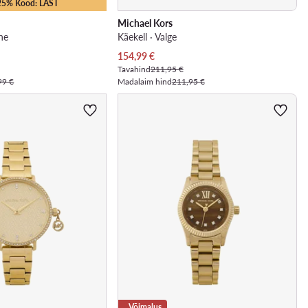
-25% Kood: LAST
Michael Kors
ne
Käekell · Valge
Praegune hind
154,99
€
Tavahind
211,95 €
99 €
Madalaim hind
211,95 €
Võimalus