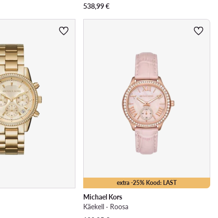
538,99
€
extra -25% Kood: LAST
Michael Kors
Käekell · Roosa