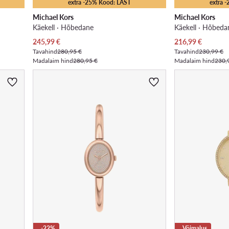
extra -25% Kood: LAST
extra 
Michael Kors
Michael Kors
Käekell · Hõbedane
Käekell · Hõbeda
Praegune hind
Praegune hind
245,99
€
216,99
€
Tavahind
280,95 €
Tavahind
230,99 €
Madalaim hind
280,95 €
Madalaim hind
230,
-22%
Võimalus