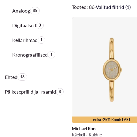
Tooted: 86
·
Valitud filtrid (1)
Analoog
Toodete arv:
85
Digitaalsed
Toodete arv:
3
Kellarihmad
Toodete arv:
1
Kronograafilised
Toodete arv:
1
Ehted
Toodete arv:
18
Päikeseprillid ja -raamid
Toodete arv:
8
extra -25% Kood: LAST
Michael Kors
Käekell · Kuldne