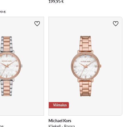
199,95
€
99 €
Võimalus
Michael Kors
ne
Käekell · Roosa