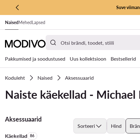
Suve viimane
LIIGU PÕHISISU JUURDE
Naised
Mehed
Lapsed
MINE OTSINGUSSE
Pakkumised ja soodustused
Uus kollektsioon
Bestsellerid
Koduleht
Naised
Aksessuaarid
Naiste käekellad - Michael
Aksessuaarid
Sorteeri
Hind
Brä
Käekellad
Toodete arv:
86