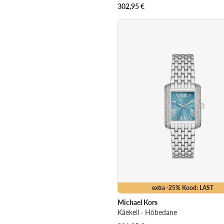
302,95
€
extra -25% Kood: LAST
Michael Kors
Käekell · Hõbedane