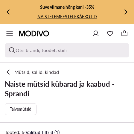
LIIGU PÕHISISU JUURDE
MINE OTSINGUSSE
Suve viimane hõng kuni -35%
NAISTELE
MEESTELE
KÄEKOTID
Otsi brändi, toodet, stiili
Mütsid, sallid, kindad
Naiste mütsid kübarad ja kaabud -
Sprandi
Talvemütsid
Tooted: 6
·
Valitud filtrid (1)