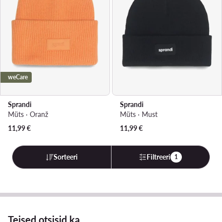
weCare
Sprandi
Sprandi
Müts · Oranž
Müts · Must
11,99
€
11,99
€
Sorteeri
Filtreeri
1
Teised otsisid ka