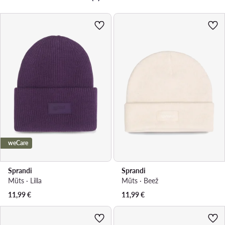
weCare
Sprandi
Sprandi
Müts · Lilla
Müts · Beež
11,99
€
11,99
€