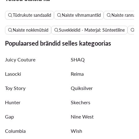
Tüdrukute sandaalid
Naiste vihmamantlid
Naiste ranna
Naiste nokkmütsid
Suvekleidid - Materjal: Sünteetiline
Na
Populaarsed brändid selles kategoorias
Juicy Couture
SHAQ
Lasocki
Reima
Toy Story
Quiksilver
Hunter
Skechers
Gap
Nine West
Columbia
Wish