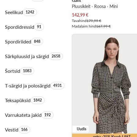
Gant
Pluusikleit · Roosa · Mini
Seelikud
Toodete arv:
1242
Praegune hind
142,99
€
Tavahind
179,99 €
Spordidressid
Toodete arv:
Madalaim hind
167,99 €
91
Spordiriided
Toodete arv:
848
Särkpluusid ja särgid
Toodete arv:
2658
Šortsid
Toodete arv:
1083
T-särgid ja polosärgid
Toodete arv:
4931
Teksapüksid
Toodete arv:
1842
Varrukateta jakid
Toodete arv:
192
Vestid
Toodete arv:
Uudis
166
extra -25% Kood: LAST