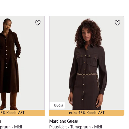
Uudis
-25% Kood: LAST
extra -15% Kood: LAST
n
Marciano Guess
epruun · Midi
Pluusikleit · Tumepruun · Midi