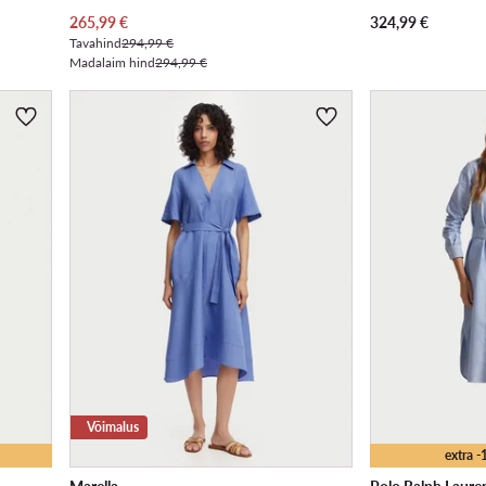
Praegune hind
265,99
€
324,99
€
Tavahind
294,99 €
Madalaim hind
294,99 €
Võimalus
extra 