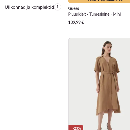
Ülikonnad ja komplektid
Toodete arv:
1
Guess
Pluusikleit · Tumesinine · Mini
139,99
€
-23%