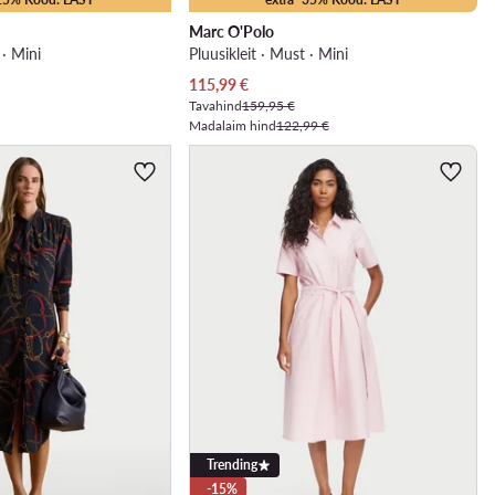
Marc O'Polo
 · Mini
Pluusikleit · Must · Mini
Praegune hind
115,99
€
Tavahind
159,95 €
Madalaim hind
122,99 €
Trending
-15%