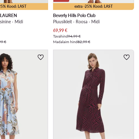
-25% Kood: LAST
extra -25% Kood: LAST
 LAUREN
Beverly Hills Polo Club
sinine · Midi
Pluusikleit · Roosa · Midi
Praegune hind
69,99
€
Tavahind
94,99 €
99 €
Madalaim hind
82,99 €