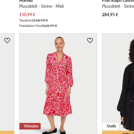
Marella
Polo Ralph Laure
Pluusikleit · Sinine · Midi
Pluusikleit · Sinin
Praegune hind
150,99
€
284,95
€
Tavahind
218,95 €
Madalaim hind
163,99 €
Võimalus
Uudis
extra 