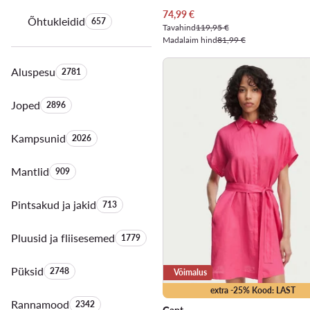
Praegune hind
74,99
€
Õhtukleidid
Toodete arv:
657
Tavahind
119,95 €
Madalaim hind
81,99 €
Aluspesu
Toodete arv:
2781
Joped
Toodete arv:
2896
Kampsunid
Toodete arv:
2026
Mantlid
Toodete arv:
909
Pintsakud ja jakid
Toodete arv:
713
Pluusid ja fliisesemed
Toodete arv:
1779
Püksid
Toodete arv:
2748
Võimalus
extra -25% Kood: LAST
Rannamood
Toodete arv:
2342