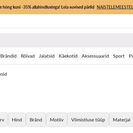
 hõng kuni -35% allahindlustega! Leia suvised pärlid
NAISTELE
MEESTEL
Brändid
Rõivad
Jalatsid
Käekotid
Aksessuaarid
Sport
P
onid
rv
Hind
Bränd
Motiiv
Viimistluse tüüp
Materjal