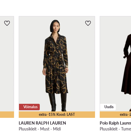
Võimalus
Uudis
extra -15% Kood: LAST
extra 
LAUREN RALPH LAUREN
Polo Ralph Laure
Pluusikleit · Must · Midi
Pluusikleit · Tum