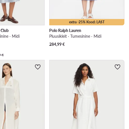
extra -25% Kood: LAST
o Club
Polo Ralph Lauren
sinine · Midi
Pluusikleit · Tumesinine · Midi
284,99
€
9 €