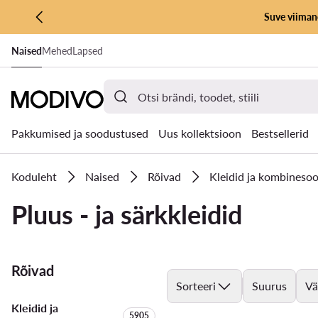
Suve viimane
LIIGU PÕHISISU JUURDE
Naised
Mehed
Lapsed
MINE OTSINGUSSE
Pakkumised ja soodustused
Uus kollektsioon
Bestsellerid
Koduleht
Naised
Rõivad
Kleidid ja kombineso
Pluus - ja särkkleidid
Rõivad
Sorteeri
Suurus
Vä
Kleidid ja
Toodete arv:
5905