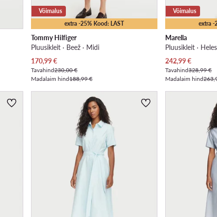
Võimalus
Võimalus
extra -25% Kood: LAST
extra 
Tommy Hilfiger
Marella
Pluusikleit · Beež · Midi
Pluusikleit · Hele
Praegune hind
Praegune hind
170,99
€
242,99
€
Tavahind
230,00 €
Tavahind
328,99 €
Madalaim hind
188,99 €
Madalaim hind
263,