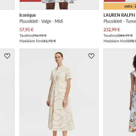
extra 
Iconique
LAUREN RALPH
Pluusikleit · Valge · Midi
Pluusikleit · Tume
Praegune hind
Praegune hind
57,95
€
232,99
€
Tavahind
96,95 €
Tavahind
284,99 €
Madalaim hind
61,95 €
Madalaim hind
258,