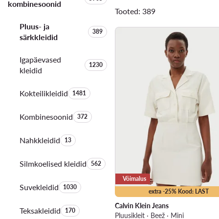
kombinesoonid
Tooted: 389
Pluus- ja
Toodete arv:
389
särkkleidid
Igapäevased
Toodete arv:
1230
kleidid
Kokteilikleidid
Toodete arv:
1481
Kombinesoonid
Toodete arv:
372
Nahkkleidid
Toodete arv:
13
Silmkoelised kleidid
Toodete arv:
562
Võimalus
Suvekleidid
Toodete arv:
1030
extra -25% Kood: LAST
Calvin Klein Jeans
Teksakleidid
Toodete arv:
170
Pluusikleit · Beež · Mini