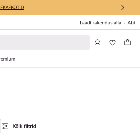
E
KÄEKOTID
Laadi rakendus alla
Abi
remium
Kõik filtrid