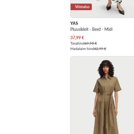
Võimalus
YAS
Pluusikleit · Beež · Midi
Praegune hind
37,99
€
Tavahind
69,95 €
Madalaim hind
42,99 €