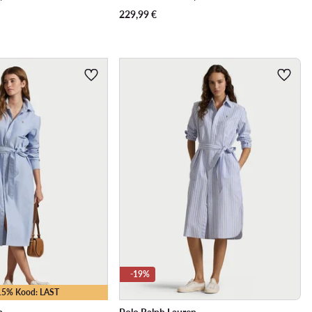
229,99
€
-19%
-15% Kood: LAST