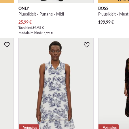
ONLY
BOSS
Pluusikleit · Punane · Midi
Pluusikleit · Must
Praegune hind
25,99
€
199,99
€
Tavahind
39,95 €
Madalaim hind
27,99 €
Võimalus
Võimalus