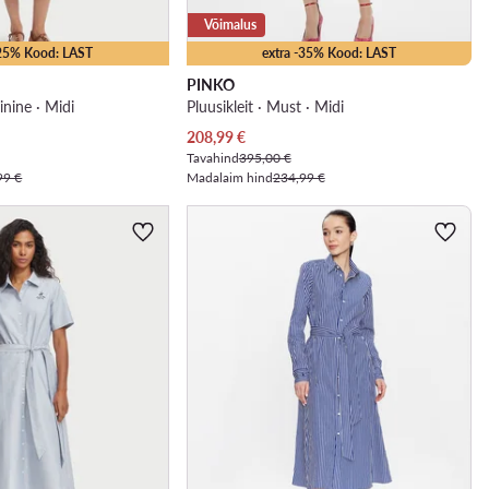
Võimalus
-25% Kood: LAST
extra -35% Kood: LAST
PINKO
sinine · Midi
Pluusikleit · Must · Midi
Praegune hind
208,99
€
Tavahind
395,00 €
99 €
Madalaim hind
234,99 €