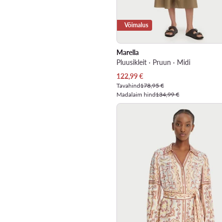
Võimalus
Marella
Pluusikleit · Pruun · Midi
Praegune hind
122,99
€
Tavahind
178,95 €
Madalaim hind
134,99 €