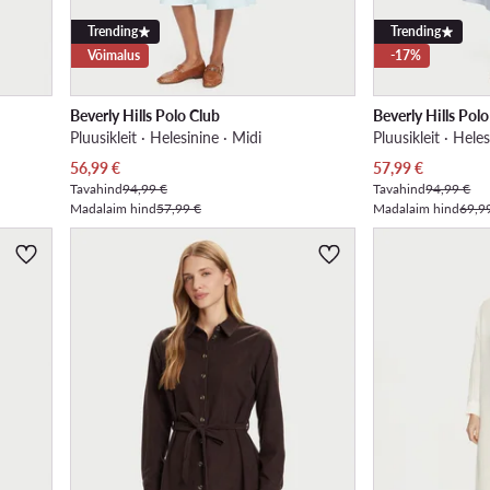
Trending
Trending
Võimalus
-17%
Beverly Hills Polo Club
Beverly Hills Pol
Pluusikleit · Helesinine · Midi
Pluusikleit · Hele
Praegune hind
Praegune hind
56,99
€
57,99
€
Tavahind
94,99 €
Tavahind
94,99 €
Madalaim hind
57,99 €
Madalaim hind
69,9