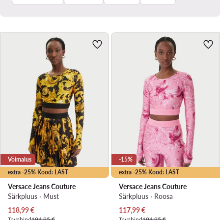
Võimalus
-15%
extra -25% Kood: LAST
extra -25% Kood: LAST
Versace Jeans Couture
Versace Jeans Couture
Särkpluus · Must
Särkpluus · Roosa
Praegune hind
Praegune hind
118,99
€
117,99
€
Tavahind
194,95 €
Tavahind
194,95 €