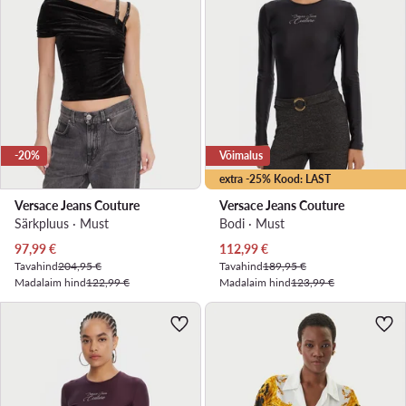
-20%
Võimalus
extra -25% Kood: LAST
Versace Jeans Couture
Versace Jeans Couture
Särkpluus · Must
Bodi · Must
Praegune hind
Praegune hind
97,99
€
112,99
€
Tavahind
204,95 €
Tavahind
189,95 €
Madalaim hind
122,99 €
Madalaim hind
123,99 €