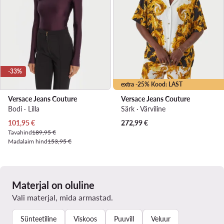
-33%
extra -25% Kood: LAST
Versace Jeans Couture
Versace Jeans Couture
Bodi · Lilla
Särk · Värviline
Praegune hind
101,95
€
272,99
€
Tavahind
189,95 €
Madalaim hind
153,95 €
Materjal on oluline
Vali materjal, mida armastad.
Sünteetiline
Viskoos
Puuvill
Veluur