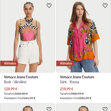
Võimalus
Võimalus
Versace Jeans Couture
Versace Jeans Couture
Bodi · Värviline
Särk · Roosa
Praegune hind
Praegune hind
128,99
€
218,99
€
Tavahind
260,00 €
Tavahind
400,95 €
Madalaim hind
141,99 €
Madalaim hind
232,99 €