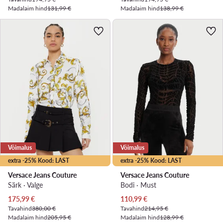
Madalaim hind
131,99 €
Madalaim hind
138,99 €
Võimalus
Võimalus
extra -25% Kood: LAST
extra -25% Kood: LAST
Versace Jeans Couture
Versace Jeans Couture
Särk · Valge
Bodi · Must
Praegune hind
Praegune hind
175,99
€
110,99
€
Tavahind
380,00 €
Tavahind
214,95 €
Madalaim hind
205,95 €
Madalaim hind
128,99 €