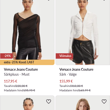
-24%
Võimalus
extra -25% Kood: LAST
Versace Jeans Couture
Versace Jeans Couture
Särkpluus · Must
Särk · Valge
Praegune hind
Praegune hind
117,95
€
155,99
€
Tavahind
220,00 €
Tavahind
310,00 €
Madalaim hind
155,95 €
Madalaim hind
165,99 €