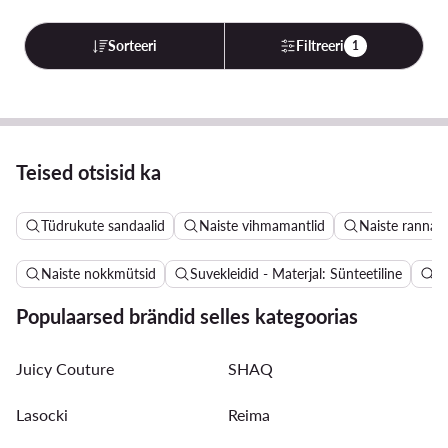
Sorteeri
Filtreeri
1
Teised otsisid ka
Tüdrukute sandaalid
Naiste vihmamantlid
Naiste ranna
Naiste nokkmütsid
Suvekleidid - Materjal: Sünteetiline
Na
Populaarsed brändid selles kategoorias
Juicy Couture
SHAQ
Lasocki
Reima