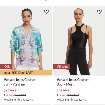
-20%
Võimalus
extra -25% Kood: LAST
Versace Jeans Couture
Versace Jeans Couture
Särk · Värviline
Bodi · Must
Praegune hind
Praegune hind
262,99
€
106,99
€
Tavahind
449,95 €
Tavahind
210,00 €
Madalaim hind
330,99 €
Madalaim hind
113,99 €