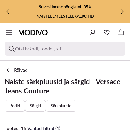
LIIGU PÕHISISU JUURDE
MINE OTSINGUSSE
Suve viimane hõng kuni -35%
NAISTELE
MEESTELE
KÄEKOTID
Otsi brändi, toodet, stiili
Rõivad
Naiste särkpluusid ja särgid - Versace
Jeans Couture
Bodid
Särgid
Särkpluusid
Tooted: 16
·
Valitud filtrid (1)