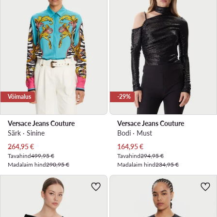
Võimalus
-29%
Versace Jeans Couture
Versace Jeans Couture
Särk · Sinine
Bodi · Must
Praegune hind
Praegune hind
264,95
€
164,95
€
Tavahind
499,95 €
Tavahind
294,95 €
Madalaim hind
290,95 €
Madalaim hind
234,95 €