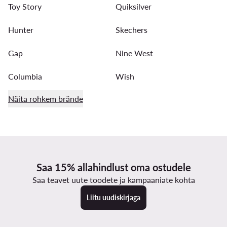
Toy Story
Quiksilver
Hunter
Skechers
Gap
Nine West
Columbia
Wish
Näita rohkem brände
Saa 15% allahindlust oma ostudele
Saa teavet uute toodete ja kampaaniate kohta
Liitu uudiskirjaga