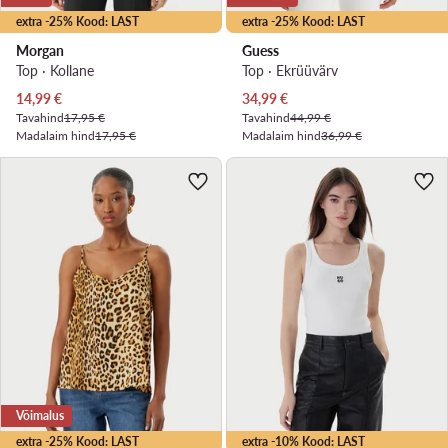
extra -25% Kood: LAST
extra -25% Kood: LAST
Morgan
Guess
Top · Kollane
Top · Ekrüüvärv
Praegune hind
Praegune hind
14,99
€
34,99
€
Tavahind
17,95 €
Tavahind
44,99 €
Madalaim hind
17,95 €
Madalaim hind
36,99 €
Võimalus
extra -25% Kood: LAST
extra -10% Kood: LAST