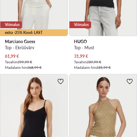
Võimalus
Võimalus
extra -25% Kood: LAST
Marciano Guess
HUGO
Top · Ekrüüvärv
Top · Must
Praegune hind
Praegune hind
61,99
€
31,99
€
Tavahind
99,99 €
Tavahind
39,99 €
Madalaim hind
68,99 €
Madalaim hind
35,99 €