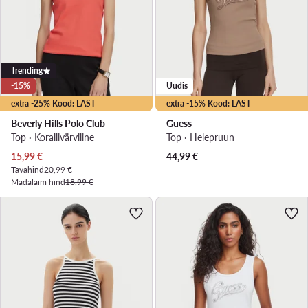
Trending
-15%
Uudis
extra -25% Kood: LAST
extra -15% Kood: LAST
Beverly Hills Polo Club
Guess
Top · Korallivärviline
Top · Helepruun
Praegune hind
15,99
€
44,99
€
Tavahind
20,99 €
Madalaim hind
18,99 €