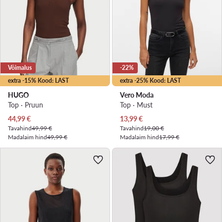
Võimalus
-22%
extra -15% Kood: LAST
extra -25% Kood: LAST
HUGO
Vero Moda
Top · Pruun
Top · Must
Praegune hind
Praegune hind
44,99
€
13,99
€
Tavahind
49,99 €
Tavahind
19,00 €
Madalaim hind
49,99 €
Madalaim hind
17,99 €