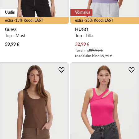
Uudis
Võimalus
extra -15% Kood: LAST
extra -25% Kood: LAST
Guess
HUGO
Top · Must
Top · Lilla
Praegune hind
59,99
€
32,99
€
Tavahind
39,95 €
Madalaim hind
35,99 €