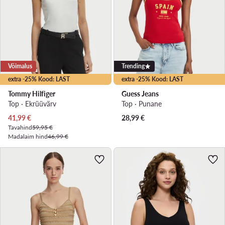
Võimalus
Trending
extra -25% Kood: LAST
extra -25% Kood: LAST
Tommy Hilfiger
Guess Jeans
Top · Ekrüüvärv
Top · Punane
Praegune hind
41,99
€
28,99
€
Tavahind
59,95 €
Madalaim hind
46,99 €