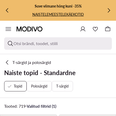
LIIGU PÕHISISU JUURDE
MINE OTSINGUSSE
Suve viimane hõng kuni -35%
NAISTELE
MEESTELE
KÄEKOTID
Otsi brändi, toodet, stiili
T-särgid ja polosärgid
Naiste topid - Standardne
Topid
Polosärgid
T-särgid
Tooted: 719
·
Valitud filtrid (1)