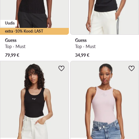
Uudis
extra -10% Kood: LAST
Guess
Guess
Top · Must
Top · Must
79,99
€
34,99
€