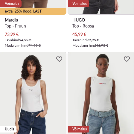
Võimalus
Võimalus
extra -25% Kood: LAST
Marella
HUGO
Top · Pruun
Top · Roosa
Praegune hind
Praegune hind
73,99
€
45,99
€
Tavahind
94,99 €
Tavahind
79,95 €
Madalaim hind
74,99 €
Madalaim hind
46,95 €
Uudis
Võimalus