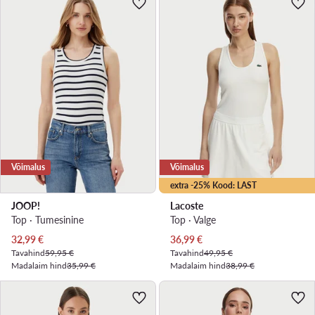
Võimalus
Võimalus
extra -25% Kood: LAST
JOOP!
Lacoste
Top · Tumesinine
Top · Valge
Praegune hind
Praegune hind
32,99
€
36,99
€
Tavahind
59,95 €
Tavahind
49,95 €
Madalaim hind
35,99 €
Madalaim hind
38,99 €