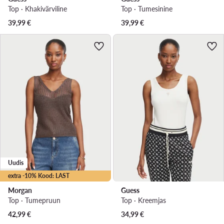
Top · Khakivärviline
Top · Tumesinine
39,99
€
39,99
€
Uudis
extra -10% Kood: LAST
Morgan
Guess
Top · Tumepruun
Top · Kreemjas
42,99
€
34,99
€