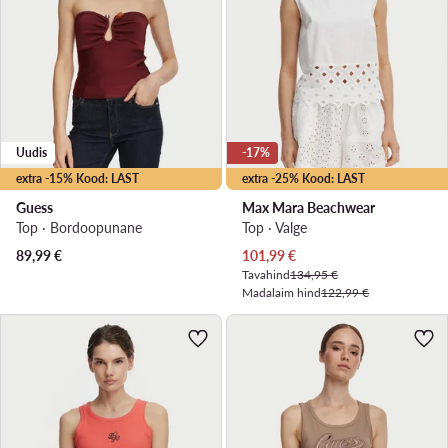
Uudis
-17%
extra -15% Kood: LAST
extra -25% Kood: LAST
Guess
Max Mara Beachwear
Top · Bordoopunane
Top · Valge
Praegune hind
89,99
€
101,99
€
Tavahind
134,95 €
Madalaim hind
122,99 €