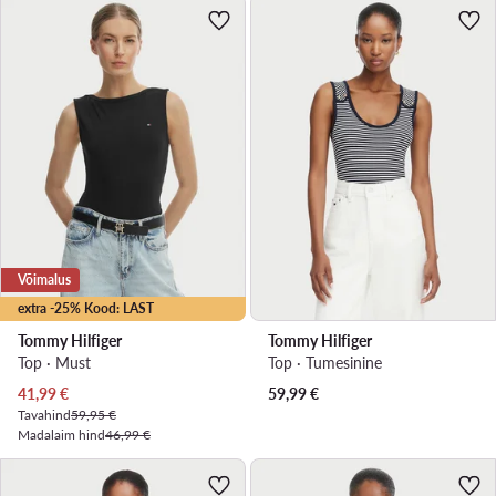
Võimalus
extra -25% Kood: LAST
Tommy Hilfiger
Tommy Hilfiger
Top · Must
Top · Tumesinine
Praegune hind
41,99
€
59,99
€
Tavahind
59,95 €
Madalaim hind
46,99 €