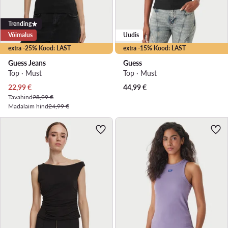
Trending
Võimalus
Uudis
extra -25% Kood: LAST
extra -15% Kood: LAST
Guess Jeans
Guess
Top · Must
Top · Must
Praegune hind
22,99
€
44,99
€
Tavahind
28,99 €
Madalaim hind
24,99 €