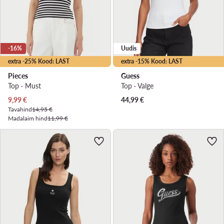
-16%
Uudis
extra -25% Kood: LAST
extra -15% Kood: LAST
Pieces
Guess
Top · Must
Top · Valge
Praegune hind
9,99
€
44,99
€
Tavahind
14,95 €
Madalaim hind
11,99 €