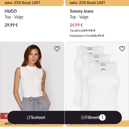
extra -25% Kood: LAST
extra -25% Kood: LAST
HUGO
Tommy Jeans
Top · Valge
Top · Valge
Praegune hind
29,99
€
24,99
€
Tavahind
29,95 €
Madalaim hind
25,99 €
Võimalus
Võimalus
Sorteeri
Filtreeri
1
extra -25% Kood: LAST
extra -25% Kood: LAST