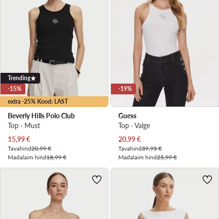
Trending
-15%
-19%
extra -25% Kood: LAST
Beverly Hills Polo Club
Guess
Top · Must
Top · Valge
Praegune hind
Praegune hind
15,99
€
20,99
€
Tavahind
20,99 €
Tavahind
39,95 €
Madalaim hind
18,99 €
Madalaim hind
25,99 €