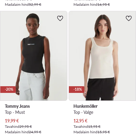
Madalaim hind
52,99 €
Madalaim hind
16,95 €
-20%
-18%
Tommy Jeans
Hunkemöller
Top · Must
Top · Valge
Praegune hind
Praegune hind
19,99
€
12,95
€
Tavahind
29,95 €
Tavahind
15,95 €
Madalaim hind
24,99 €
Madalaim hind
15,95 €