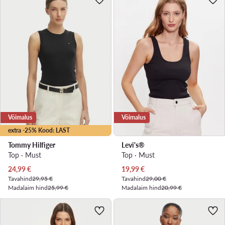
Võimalus
Võimalus
extra -25% Kood: LAST
Tommy Hilfiger
Levi's®
Top · Must
Top · Must
Praegune hind
Praegune hind
24,99
€
19,99
€
Tavahind
29,95 €
Tavahind
29,00 €
Madalaim hind
25,99 €
Madalaim hind
20,99 €