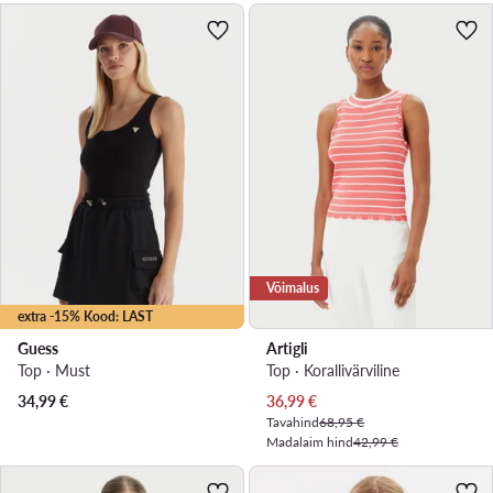
Võimalus
extra -15% Kood: LAST
Guess
Artigli
Top · Must
Top · Korallivärviline
Praegune hind
34,99
€
36,99
€
Tavahind
68,95 €
Madalaim hind
42,99 €