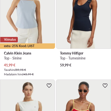
Võimalus
extra -25% Kood: LAST
Calvin Klein Jeans
Tommy Hilfiger
Top · Sinine
Top · Tumesinine
Praegune hind
41,99
€
59,99
€
Tavahind
59,95 €
Madalaim hind
45,99 €