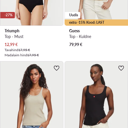
-27%
Uudis
extra -15% Kood: LAST
Triumph
Guess
Top · Must
Top · Kuldne
Praegune hind
12,99
€
79,99
€
Tavahind
17,95 €
Madalaim hind
17,95 €