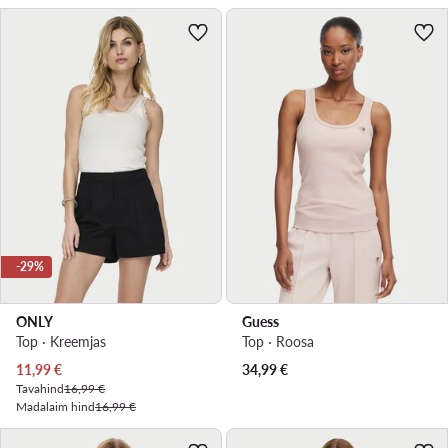
-29%
ONLY
Guess
Top · Kreemjas
Top · Roosa
Praegune hind
11,99
€
34,99
€
Tavahind
16,99 €
Madalaim hind
16,99 €