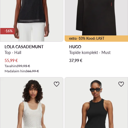
-16%
extra -10% Kood: LAST
LOLA CASADEMUNT
HUGO
Top · Hall
Topide komplekt · Must
Praegune hind
55,99
€
37,99
€
Tavahind
99,95 €
Madalaim hind
66,99 €