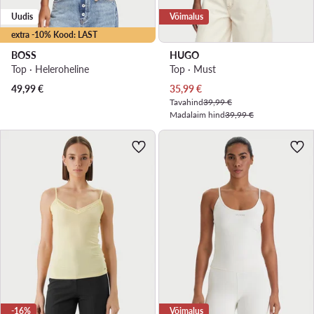
Uudis
Võimalus
extra -10% Kood: LAST
BOSS
HUGO
Top · Heleroheline
Top · Must
Praegune hind
49,99
€
35,99
€
Tavahind
39,99 €
Madalaim hind
39,99 €
-16%
Võimalus