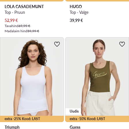
LOLA CASADEMUNT
HUGO
Top · Pruun
Top · Valge
Praegune hind
52,99
€
39,99
€
Tavahind
69,99 €
Madalaim hind
59,99 €
Uudis
extra -25% Kood: LAST
extra -10% Kood: LAST
Triumph
Guess