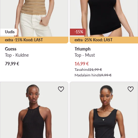
Uudis
-15%
extra -15% Kood: LAST
extra -25% Kood: LAST
Guess
Triumph
Top · Kuldne
Top · Must
Praegune hind
79,99
€
16,99
€
Tavahind
21,99 €
Madalaim hind
19,99 €