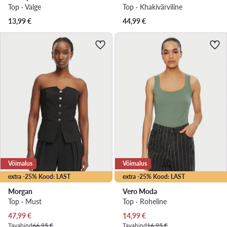
Top · Valge
Top · Khakivärviline
13,99
€
44,99
€
Võimalus
Võimalus
extra -25% Kood: LAST
extra -25% Kood: LAST
Morgan
Vero Moda
Top · Must
Top · Roheline
Praegune hind
Praegune hind
47,99
€
14,99
€
Tavahind
66,95 €
Tavahind
16,95 €