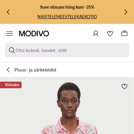
LIIGU PÕHISISU JUURDE
MINE OTSINGUSSE
Suve viimane hõng kuni -35%
NAISTELE
MEESTELE
KÄEKOTID
Otsi brändi, toodet, stiili
Pluus- ja särkkleidid
Võimalus