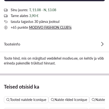
Sinu juures:
T, 11.08 - N, 13.08
Tarne alates
3,90 €
tasuta tagastus 30 päeva jooksul
+65 punkte
MODIVO FASHION CLUB'is
Tooteinfo
Toote hind, mis on märgitud veebilehel modivo.ee, on kehtiv ja võib
erineda pakendile trükitud hinnast.
Teised otsisid ka
Tooted naistele Iconique
Naiste riided Iconique
Naiste k