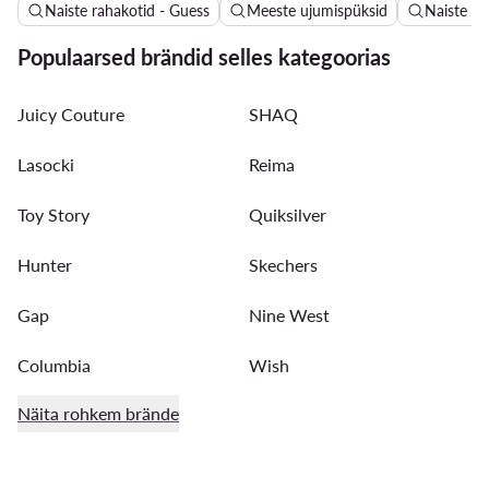
Naiste rahakotid - Guess
Meeste ujumispüksid
Naiste n
Populaarsed brändid selles kategoorias
Juicy Couture
SHAQ
Lasocki
Reima
Toy Story
Quiksilver
Hunter
Skechers
Gap
Nine West
Columbia
Wish
Näita rohkem brände