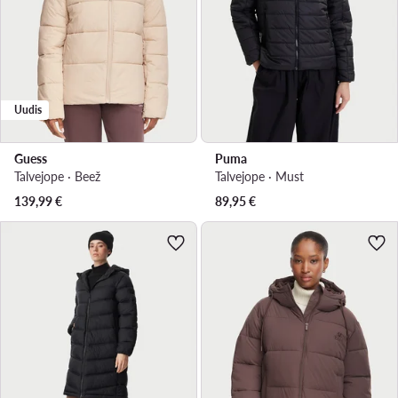
Uudis
Guess
Puma
Talvejope · Beež
Talvejope · Must
139,99
€
89,95
€