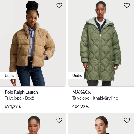
Uudis
Uudis
Polo Ralph Lauren
MAX&Co.
Talvejope · Beež
Talvejope · Khakivärviline
694,99
€
404,99
€