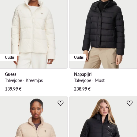
Uudis
Uudis
Guess
Napapijri
Talvejope · Kreemjas
Talvejope · Must
139,99
€
238,99
€