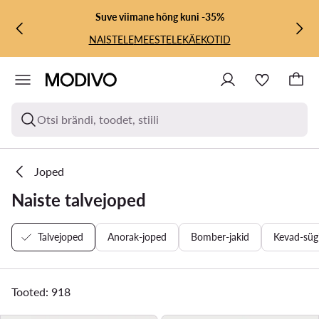
LIIGU PÕHISISU JUURDE
MINE OTSINGUSSE
Suve viimane hõng kuni -35%
NAISTELE
MEESTELE
KÄEKOTID
Otsi brändi, toodet, stiili
Joped
Naiste talvejoped
Talvejoped
Anorak-joped
Bomber-jakid
Kevad-süg
Tooted: 918