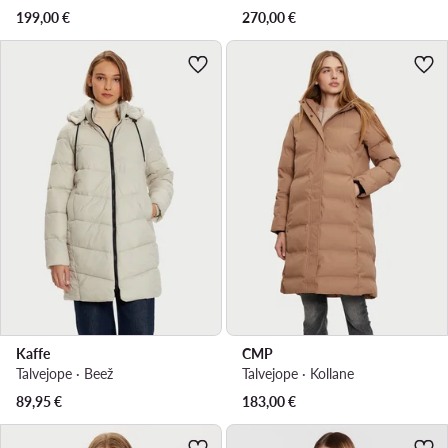
199,00
€
270,00
€
Kaffe
CMP
Talvejope · Beež
Talvejope · Kollane
89,95
€
183,00
€