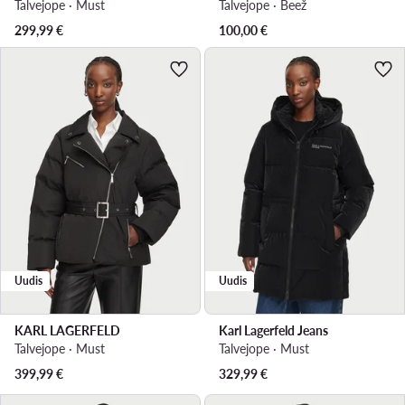
Talvejope · Must
Talvejope · Beež
299,99
€
100,00
€
Uudis
Uudis
KARL LAGERFELD
Karl Lagerfeld Jeans
Talvejope · Must
Talvejope · Must
399,99
€
329,99
€