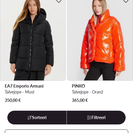
EA7 Emporio Armani
PINKO
Talvejope · Must
Talvejope · Oranž
350,00
€
365,00
€
Sorteeri
Filtreeri