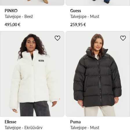
PINKO
Guess
Talvejope · Beež
Talvejope · Must
495,00
€
259,95
€
Ellesse
Puma
Talvejope · Ekrüüvärv
Talvejope · Must