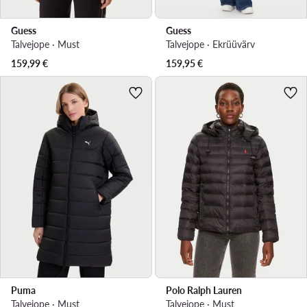
Guess
Guess
Talvejope · Must
Talvejope · Ekrüüvärv
159,99
€
159,95
€
Puma
Polo Ralph Lauren
Talvejope · Must
Talvejope · Must