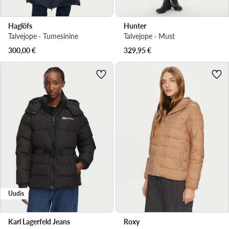
Haglöfs
Hunter
Talvejope · Tumesinine
Talvejope · Must
300,00
€
329,95
€
Uudis
Karl Lagerfeld Jeans
Roxy