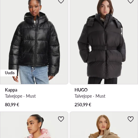
Uudis
Kappa
HUGO
Talvejope · Must
Talvejope · Must
80,99
€
250,99
€