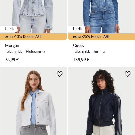
Uudis
Uudis
extra -10% Kood: LAST
extra -25% Kood: LAST
Morgan
Guess
Teksajakk · Helesinine
Teksajakk · Sinine
78,99
€
159,99
€