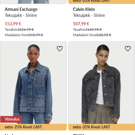
extra -25% Kood: LAST
Armani Exchange
Calvin Klein
Teksajakk · Sinine
Teksajakk · Sinine
Praegune hind
Praegune hind
153,99
€
107,99
€
Tavahind
226,95 €
Tavahind
169,95 €
Madalaim hind
193,99 €
Madalaim hind
120,95 €
Võimalus
extra -25% Kood: LAST
extra -25% Kood: LAST