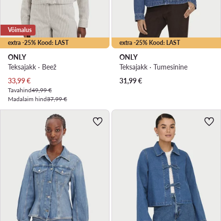
Võimalus
extra -25% Kood: LAST
extra -25% Kood: LAST
ONLY
ONLY
Teksajakk · Beež
Teksajakk · Tumesinine
Praegune hind
33,99
€
31,99
€
Tavahind
49,99 €
Madalaim hind
37,99 €