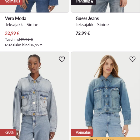
Võimalus
Trending
Vero Moda
Guess Jeans
Teksajakk · Sinine
Teksajakk · Sinine
Praegune hind
32,99
€
72,99
€
Tavahind
49,95 €
Madalaim hind
36,99 €
-20%
Võimalus