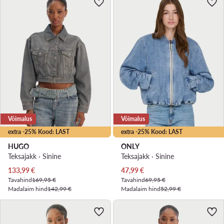
Võimalus
Võimalus
extra -25% Kood: LAST
extra -25% Kood: LAST
HUGO
ONLY
Teksajakk · Sinine
Teksajakk · Sinine
Praegune hind
Praegune hind
133,99
€
47,99
€
Tavahind
169,95 €
Tavahind
69,95 €
Madalaim hind
142,99 €
Madalaim hind
52,99 €