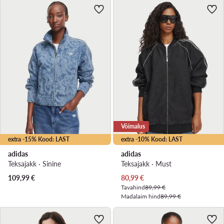
Võimalus
extra -15% Kood: LAST
extra -10% Kood: LAST
adidas
adidas
Teksajakk · Sinine
Teksajakk · Must
Praegune hind
109,99
€
80,99
€
Tavahind
89,99 €
Madalaim hind
89,99 €