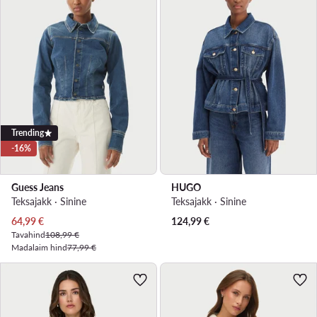
Trending
-16%
Guess Jeans
HUGO
Teksajakk · Sinine
Teksajakk · Sinine
Praegune hind
64,99
€
124,99
€
Tavahind
108,99 €
Madalaim hind
77,99 €