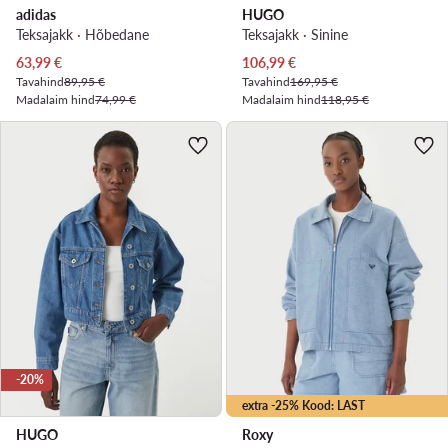
adidas
HUGO
Teksajakk · Hõbedane
Teksajakk · Sinine
Praegune hind
Praegune hind
63,99
€
106,99
€
Tavahind
89,95 €
Tavahind
169,95 €
Madalaim hind
74,99 €
Madalaim hind
118,95 €
-20%
extra -25% Kood: LAST
HUGO
Roxy