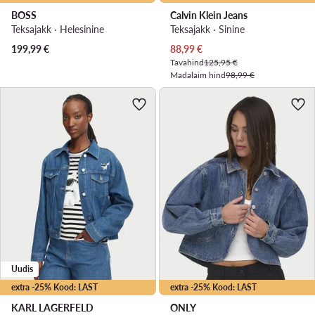
BOSS
Calvin Klein Jeans
Teksajakk · Helesinine
Teksajakk · Sinine
Praegune hind
199,99
€
88,99
€
Tavahind
125,95 €
Madalaim hind
98,99 €
Uudis
extra -25% Kood: LAST
extra -25% Kood: LAST
KARL LAGERFELD
ONLY