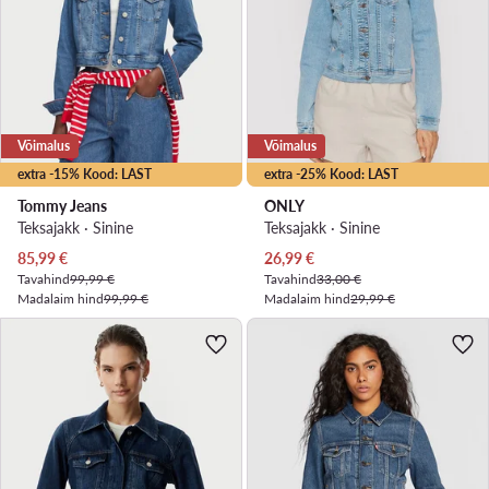
Võimalus
Võimalus
extra -15% Kood: LAST
extra -25% Kood: LAST
Tommy Jeans
ONLY
Teksajakk · Sinine
Teksajakk · Sinine
Praegune hind
Praegune hind
85,99
€
26,99
€
Tavahind
99,99 €
Tavahind
33,00 €
Madalaim hind
99,99 €
Madalaim hind
29,99 €