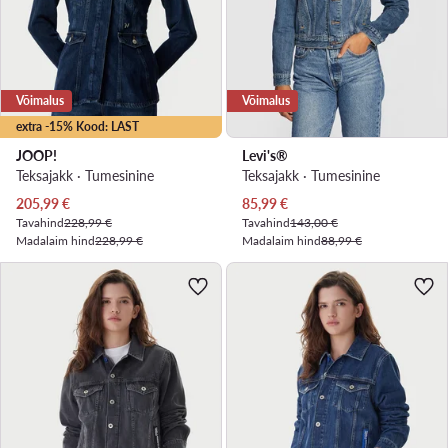
Võimalus
Võimalus
extra -15% Kood: LAST
JOOP!
Levi's®
Teksajakk · Tumesinine
Teksajakk · Tumesinine
Praegune hind
Praegune hind
205,99
€
85,99
€
Tavahind
228,99 €
Tavahind
143,00 €
Madalaim hind
228,99 €
Madalaim hind
88,99 €