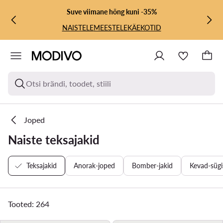
LIIGU PÕHISISU JUURDE
MINE OTSINGUSSE
Suve viimane hõng kuni -35%
NAISTELE
MEESTELE
KÄEKOTID
Otsi brändi, toodet, stiili
Joped
Naiste teksajakid
Teksajakid
Anorak-joped
Bomber-jakid
Kevad-sügi
Tooted: 264