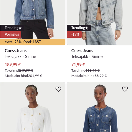
Trending
Trending
Võimalus
-19%
extra -25% Kood: LAST
Guess Jeans
Guess Jeans
Teksajakk · Sinine
Teksajakk · Sinine
Praegune hind
Praegune hind
189,99
€
71,99
€
Tavahind
249,99 €
Tavahind
118,99 €
Madalaim hind
201,99 €
Madalaim hind
88,99 €