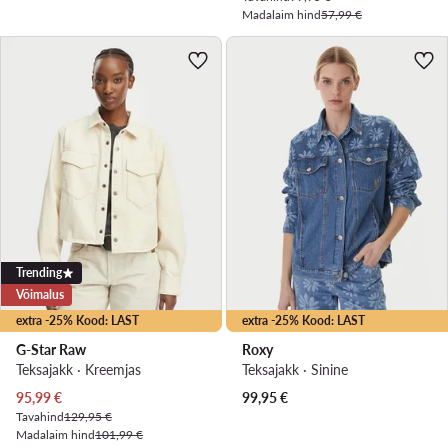
Madalaim hind
57,99 €
Trending
Võimalus
extra -25% Kood: LAST
extra -25% Kood: LAST
G-Star Raw
Roxy
Teksajakk · Kreemjas
Teksajakk · Sinine
Praegune hind
95,99
€
99,95
€
Tavahind
129,95 €
Madalaim hind
101,99 €