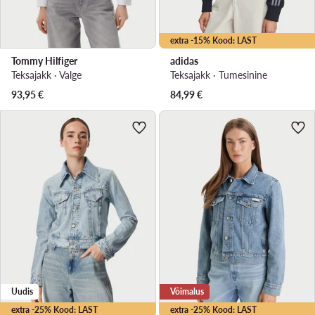
extra -15% Kood: LAST
Tommy Hilfiger
adidas
Teksajakk · Valge
Teksajakk · Tumesinine
93,95
€
84,99
€
Uudis
Võimalus
extra -25% Kood: LAST
extra -25% Kood: LAST