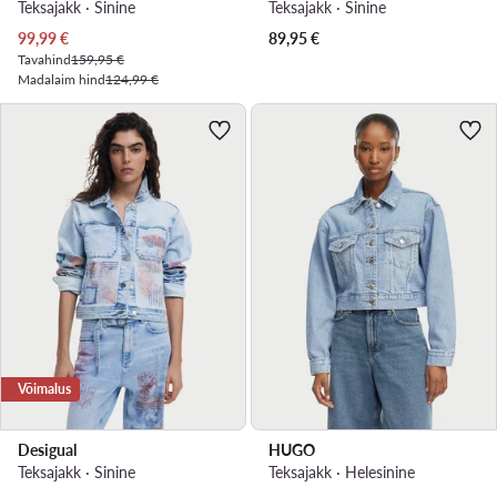
Teksajakk · Sinine
Teksajakk · Sinine
Praegune hind
99,99
€
89,95
€
Tavahind
159,95 €
Madalaim hind
124,99 €
Võimalus
Desigual
HUGO
Teksajakk · Sinine
Teksajakk · Helesinine