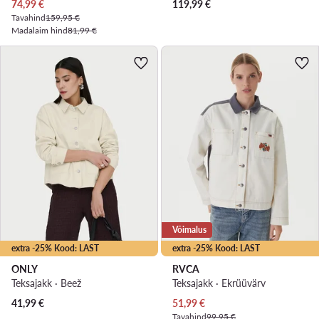
Praegune hind
74,99
€
119,99
€
Tavahind
159,95 €
Madalaim hind
81,99 €
Võimalus
extra -25% Kood: LAST
extra -25% Kood: LAST
ONLY
RVCA
Teksajakk · Beež
Teksajakk · Ekrüüvärv
Praegune hind
41,99
€
51,99
€
Tavahind
99,95 €