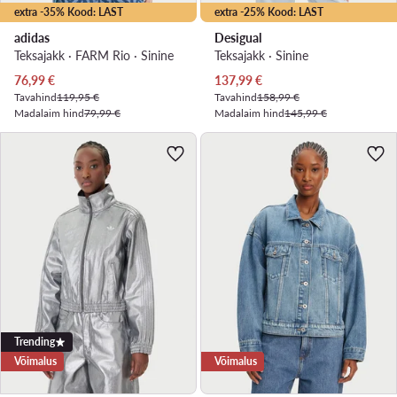
extra -35% Kood: LAST
extra -25% Kood: LAST
adidas
Desigual
Teksajakk · FARM Rio · Sinine
Teksajakk · Sinine
Praegune hind
Praegune hind
76,99
€
137,99
€
Tavahind
119,95 €
Tavahind
158,99 €
Madalaim hind
79,99 €
Madalaim hind
145,99 €
Trending
Võimalus
Võimalus