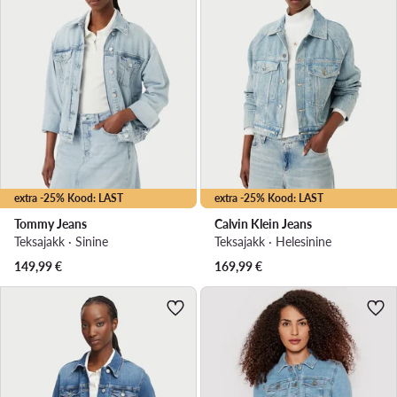
extra -25% Kood: LAST
extra -25% Kood: LAST
Tommy Jeans
Calvin Klein Jeans
Teksajakk · Sinine
Teksajakk · Helesinine
149,99
€
169,99
€