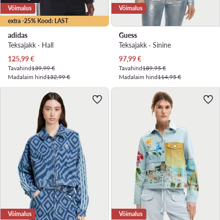
Võimalus
Võimalus
extra -25% Kood: LAST
adidas
Guess
Teksajakk · Hall
Teksajakk · Sinine
Praegune hind
Praegune hind
125,99
€
97,99
€
Tavahind
139,99 €
Tavahind
189,95 €
Madalaim hind
132,99 €
Madalaim hind
114,95 €
Võimalus
Võimalus