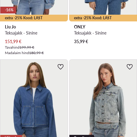
-16%
extra -25% Kood: LAST
extra -25% Kood: LAST
Liu Jo
ONLY
Teksajakk · Sinine
Teksajakk · Sinine
Praegune hind
151,99
€
35,99
€
Tavahind
199,99 €
Madalaim hind
180,99 €