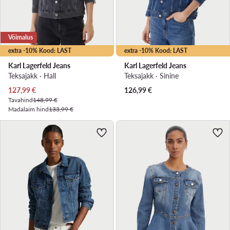
Võimalus
extra -10% Kood: LAST
extra -10% Kood: LAST
Karl Lagerfeld Jeans
Karl Lagerfeld Jeans
Teksajakk · Hall
Teksajakk · Sinine
Praegune hind
127,99
€
126,99
€
Tavahind
148,99 €
Madalaim hind
133,99 €