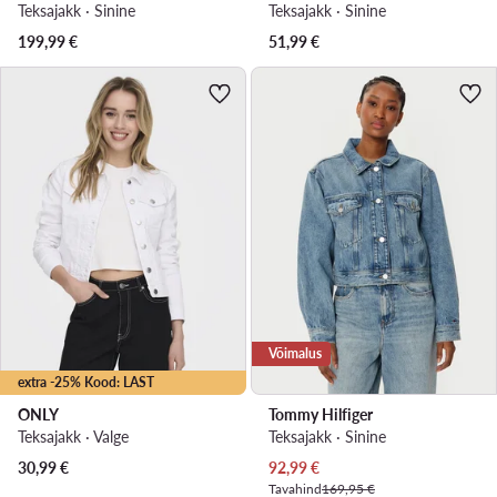
Teksajakk · Sinine
Teksajakk · Sinine
199,99
€
51,99
€
Võimalus
extra -25% Kood: LAST
ONLY
Tommy Hilfiger
Teksajakk · Valge
Teksajakk · Sinine
Praegune hind
30,99
€
92,99
€
Tavahind
169,95 €