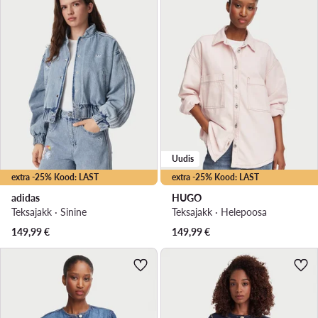
Uudis
extra -25% Kood: LAST
extra -25% Kood: LAST
adidas
HUGO
Teksajakk · Sinine
Teksajakk · Heleроosa
149,99
€
149,99
€