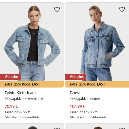
Võimalus
Võimalus
extra -25% Kood: LAST
extra -25% Kood: LAST
Calvin Klein Jeans
Guess
Teksajakk · Helesinine
Teksajakk · Sinine
Praegune hind
Praegune hind
70,99
€
106,99
€
Tavahind
99,99 €
Tavahind
159,99 €
Madalaim hind
77,99 €
Madalaim hind
112,99 €