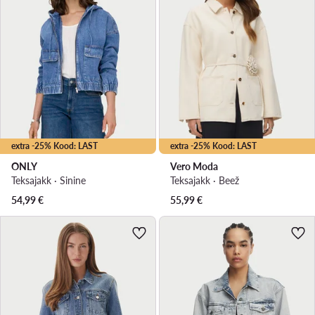
extra -25% Kood: LAST
extra -25% Kood: LAST
ONLY
Vero Moda
Teksajakk · Sinine
Teksajakk · Beež
54,99
€
55,99
€