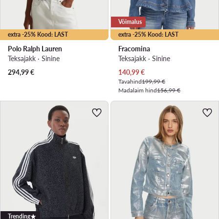
Võimalus
extra -25% Kood: LAST
extra -25% Kood: LAST
Polo Ralph Lauren
Fracomina
Teksajakk · Sinine
Teksajakk · Sinine
Praegune hind
294,99
€
140,99
€
Tavahind
199,99 €
Madalaim hind
156,99 €
Trending