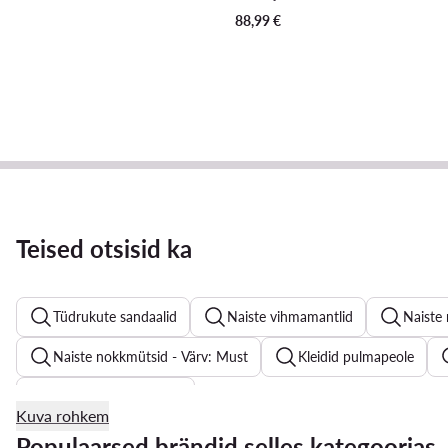
88,99
€
Teised otsisid ka
Tüdrukute sandaalid
Naiste vihmamantlid
Naiste
Naiste nokkmütsid - Värv: Must
Kleidid pulmapeole
Meeste ujumispüksid
Kuva rohkem
Naiste nokkmütsid
Suvekleidid - Materjal: Sünteetiline
Populaarsed brändid selles kategoorias