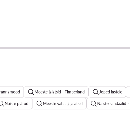
 rannamood
Meeste jalatsid - Timberland
Joped lastele
Naiste plätud
Meeste vabaajajalatsid
Naiste sandaalid -
Naiste riidest püksid - Materjal: Lina
Suvekleidid - Värv: Mus