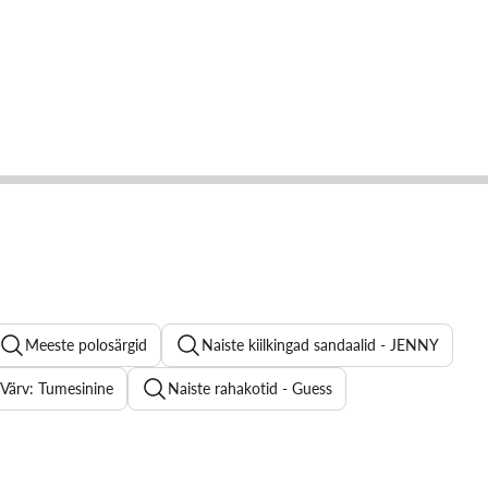
Meeste polosärgid
Naiste kiilkingad sandaalid - JENNY
 Värv: Tumesinine
Naiste rahakotid - Guess
t
Naiste riidest püksid