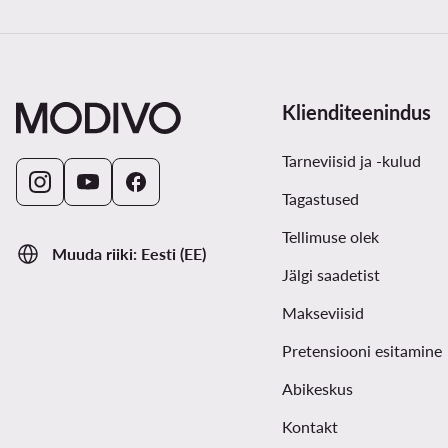
Klienditeenindus
Tarneviisid ja -kulud
Tagastused
Tellimuse olek
Muuda riiki: Eesti (EE)
Jälgi saadetist
Makseviisid
Pretensiooni esitamine
Abikeskus
Kontakt