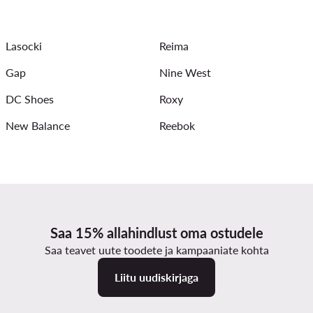
- Värv: Valge
Naiste ujumiskostüümid - Roxy
Kleidid 18. 
Lasocki
Reima
Gap
Nine West
DC Shoes
Roxy
New Balance
Reebok
Saa 15% allahindlust oma ostudele
Saa teavet uute toodete ja kampaaniate kohta
Liitu uudiskirjaga