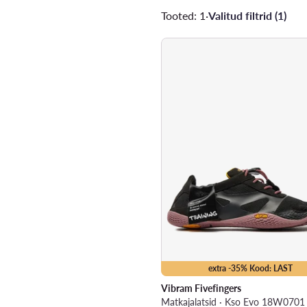
Tooted: 1
·
Valitud filtrid (1)
extra -35% Kood: LAST
Vibram Fivefingers
Matkajalatsid · Kso Evo 18W0701