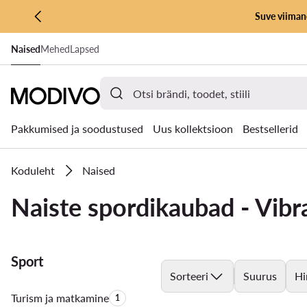
Suve viimane
LIIGU PÕHISISU JUURDE
Naised
Mehed
Lapsed
MINE OTSINGUSSE
Pakkumised ja soodustused
Uus kollektsioon
Bestsellerid
Koduleht
Naised
Naiste spordikaubad - Vibr
Sport
Sorteeri
Suurus
Hi
Turism ja matkamine
Toodete arv:
1