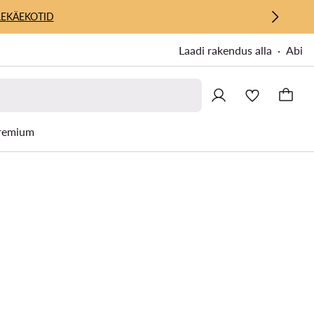
E
KÄEKOTID
Laadi rakendus alla
Abi
remium