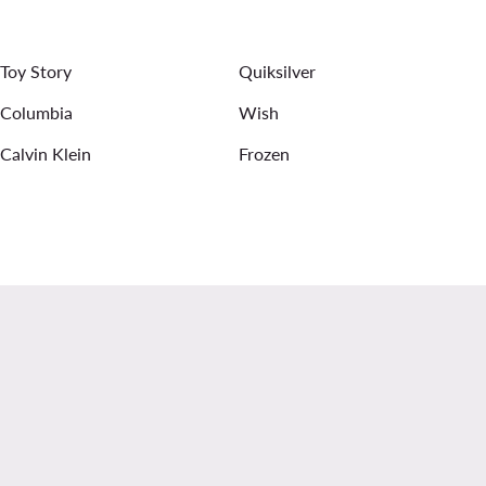
sünnipäevapeoks
Kaheosalised naiste ujumisriided - Triumph
Toy Story
Quiksilver
Columbia
Wish
Calvin Klein
Frozen