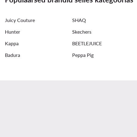
Kaheosalised naiste ujumisriided - Roxy
Naiste sandaalid 
Juicy Couture
SHAQ
Hunter
Skechers
Kappa
BEETLEJUICE
Badura
Peppa Pig