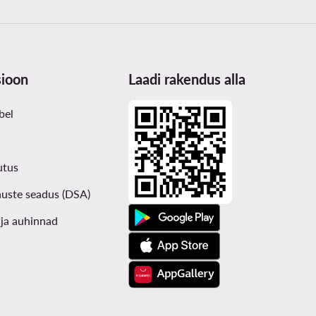
sioon
Laadi rakendus alla
bel
utus
nuste seadus (DSA)
ja auhinnad