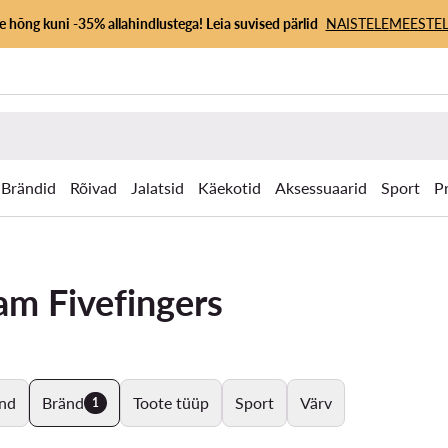
 hõng kuni -35% allahindlustega! Leia suvised pärlid
NAISTELE
MEESTEL
Brändid
Rõivad
Jalatsid
Käekotid
Aksessuaarid
Sport
P
am Fivefingers
nd
Bränd
Toote tüüp
Sport
Värv
1