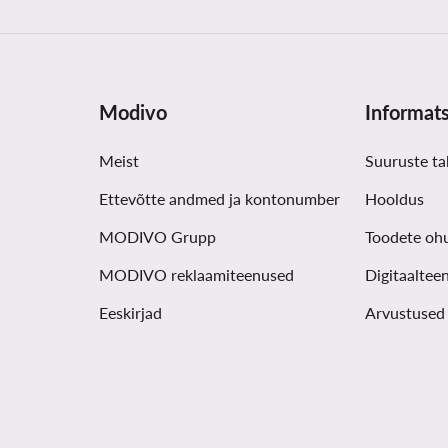
Modivo
Informat
Meist
Suuruste ta
Ettevõtte andmed ja kontonumber
Hooldus
MODIVO Grupp
Toodete oh
MODIVO reklaamiteenused
Digitaaltee
Eeskirjad
Arvustused 