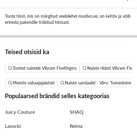
Toote hind, mis on märgitud veebilehel modivo.ee, on kehtiv ja võib
erineda pakendile trükitud hinnast.
Teised otsisid ka
Tooted naistele Vibram Fivefingers
Naiste riided Vibram Fivef
Meeste vabaajajalatsid
Naiste sandaalid - Värv: Tumesinine
Populaarsed brändid selles kategoorias
Juicy Couture
SHAQ
Lasocki
Reima