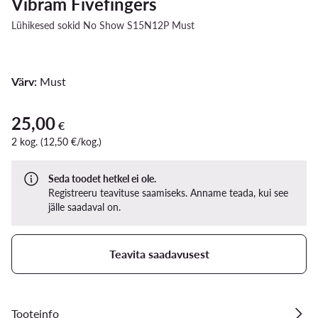
Vibram Fivefingers
Lühikesed sokid No Show S15N12P Must
Värv:
Must
25,00
25,00 €
€
2 kog. (12,50 €/kog.)
Seda toodet hetkel ei ole.
Registreeru teavituse saamiseks. Anname teada, kui see
jälle saadaval on.
Teavita saadavusest
Tooteinfo