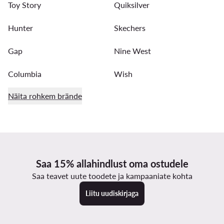
Toy Story
Quiksilver
Hunter
Skechers
Gap
Nine West
Columbia
Wish
Näita rohkem brände
Saa 15% allahindlust oma ostudele
Saa teavet uute toodete ja kampaaniate kohta
Liitu uudiskirjaga