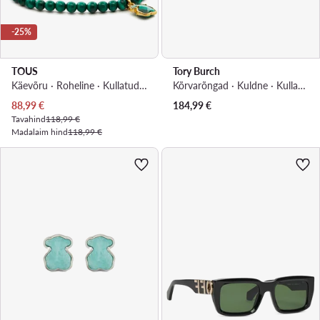
-25%
TOUS
Tory Burch
Käevõru · Roheline · Kullatud hõbe
Kõrvarõngad · Kuldne · Kullatud messing
Praegune hind
88,99
€
184,99
€
Tavahind
118,99 €
Madalaim hind
118,99 €