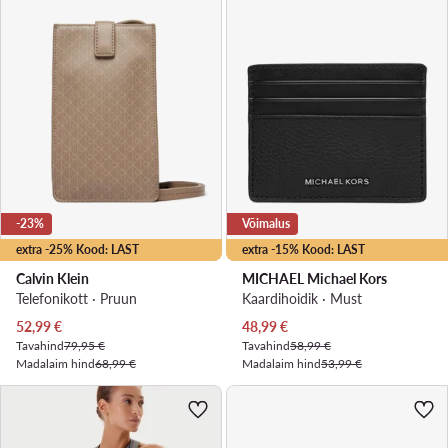
-23%
Võimalus
extra -25% Kood: LAST
extra -15% Kood: LAST
Calvin Klein
MICHAEL Michael Kors
Telefonikott · Pruun
Kaardihoidik · Must
Praegune hind
Praegune hind
52,99
€
48,99
€
Tavahind
79,95 €
Tavahind
58,99 €
Madalaim hind
68,99 €
Madalaim hind
53,99 €