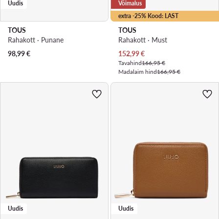
Uudis
Võimalus
extra -25% Kood: LAST
TOUS
TOUS
Rahakott · Punane
Rahakott · Must
Praegune hind
98,99
€
152,99
€
Tavahind
166,95 €
Madalaim hind
166,95 €
Uudis
Uudis