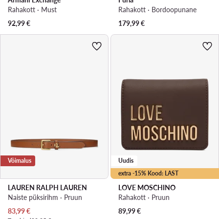
Rahakott · Must
Rahakott · Bordoopunane
92,99
€
179,99
€
Võimalus
Uudis
extra -15% Kood: LAST
LAUREN RALPH LAUREN
LOVE MOSCHINO
Naiste püksirihm · Pruun
Rahakott · Pruun
Praegune hind
83,99
€
89,99
€