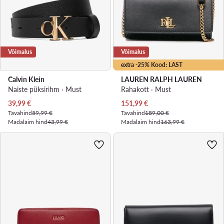
Võimalus
Võimalus
extra -25% Kood: LAST
Calvin Klein
LAUREN RALPH LAUREN
Naiste püksirihm · Must
Rahakott · Must
Praegune hind
Praegune hind
39,99
€
151,99
€
Tavahind
59,99 €
Tavahind
189,00 €
Madalaim hind
43,99 €
Madalaim hind
163,99 €