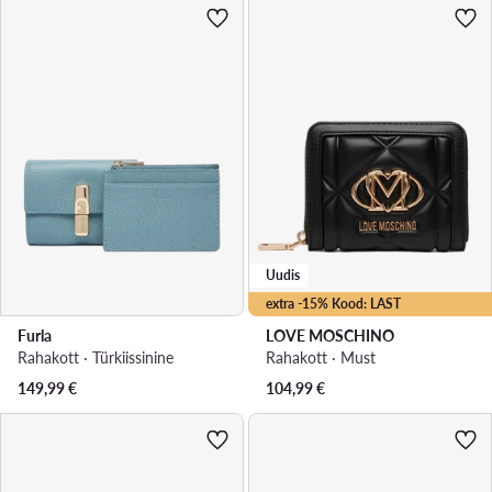
Uudis
extra -15% Kood: LAST
Furla
LOVE MOSCHINO
Rahakott · Türkiissinine
Rahakott · Must
149,99
€
104,99
€