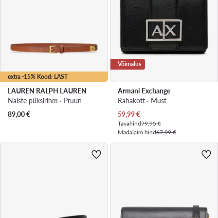
Võimalus
extra -15% Kood: LAST
LAUREN RALPH LAUREN
Armani Exchange
Naiste püksirihm · Pruun
Rahakott · Must
Praegune hind
89,00
€
59,99
€
Tavahind
79,95 €
Madalaim hind
67,99 €