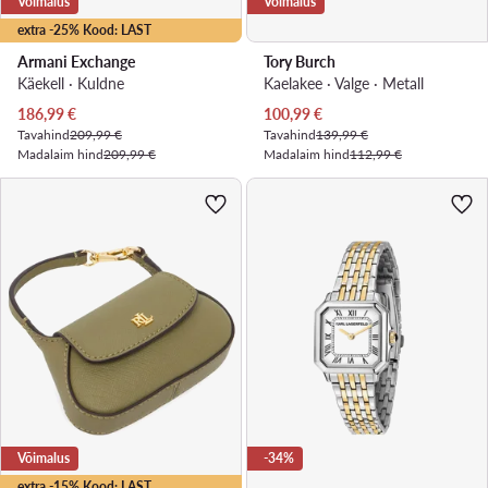
Võimalus
Võimalus
extra -25% Kood: LAST
Armani Exchange
Tory Burch
Käekell · Kuldne
Kaelakee · Valge · Metall
Praegune hind
Praegune hind
186,99
€
100,99
€
Tavahind
209,99 €
Tavahind
139,99 €
Madalaim hind
209,99 €
Madalaim hind
112,99 €
Võimalus
-34%
extra -15% Kood: LAST