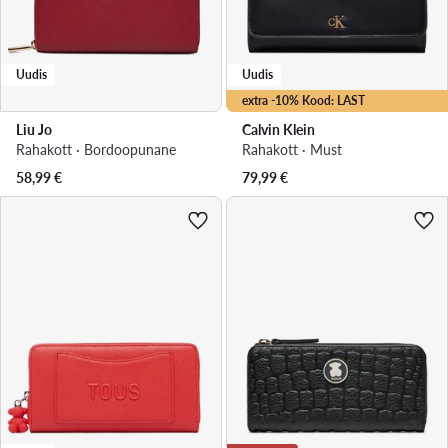
Uudis
Uudis
extra -10% Kood: LAST
Liu Jo
Calvin Klein
Rahakott · Bordoopunane
Rahakott · Must
58,99
€
79,99
€