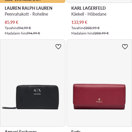
LAUREN RALPH LAUREN
KARL LAGERFELD
Peenrahakott · Roheline
Käekell · Hõbedane
Praegune hind
Praegune hind
85,99
€
133,99
€
Tavahind
94,99 €
Tavahind
203,99 €
Madalaim hind
94,99 €
Madalaim hind
203,99 €
Armani Exchange
Furla