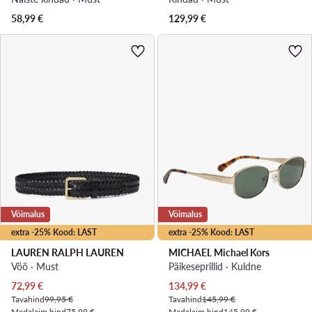
58,99
€
129,99
€
Võimalus
Võimalus
extra -25% Kood: LAST
extra -25% Kood: LAST
LAUREN RALPH LAUREN
MICHAEL Michael Kors
Vöö · Must
Päikeseprillid · Kuldne
Praegune hind
Praegune hind
72,99
€
134,99
€
Tavahind
99,95 €
Tavahind
145,99 €
Madalaim hind
75,99 €
Madalaim hind
145,99 €