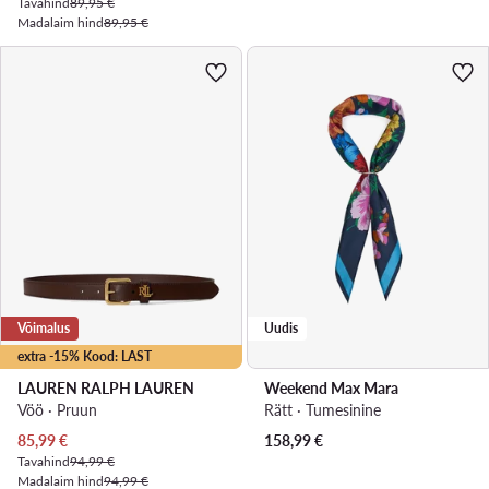
Tavahind
89,95 €
Madalaim hind
89,95 €
Võimalus
Uudis
extra -15% Kood: LAST
LAUREN RALPH LAUREN
Weekend Max Mara
Vöö · Pruun
Rätt · Tumesinine
Praegune hind
85,99
€
158,99
€
Tavahind
94,99 €
Madalaim hind
94,99 €