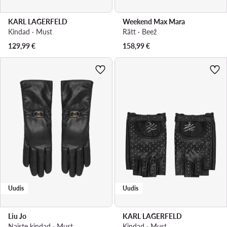
KARL LAGERFELD
Weekend Max Mara
Kindad · Must
Rätt · Beež
129,99
€
158,99
€
Uudis
Uudis
Liu Jo
KARL LAGERFELD
Naiste kindad · Must
Kindad · Must