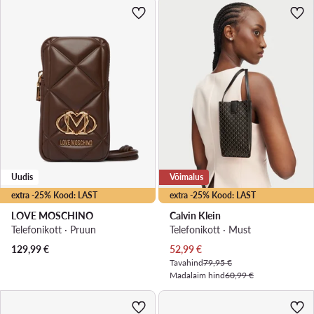
Uudis
Võimalus
extra -25% Kood: LAST
extra -25% Kood: LAST
LOVE MOSCHINO
Calvin Klein
Telefonikott · Pruun
Telefonikott · Must
Praegune hind
129,99
€
52,99
€
Tavahind
79,95 €
Madalaim hind
60,99 €