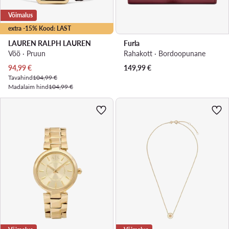
Võimalus
extra -15% Kood: LAST
LAUREN RALPH LAUREN
Furla
Vöö · Pruun
Rahakott · Bordoopunane
Praegune hind
94,99
€
149,99
€
Tavahind
104,99 €
Madalaim hind
104,99 €