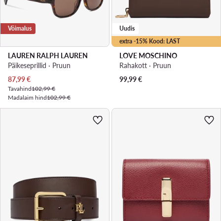
Võimalus
Uudis
extra -15% Kood: LAST
LAUREN RALPH LAUREN
LOVE MOSCHINO
Päikeseprillid · Pruun
Rahakott · Pruun
Praegune hind
87,99
€
99,99
€
Tavahind
102,99 €
Madalaim hind
102,99 €