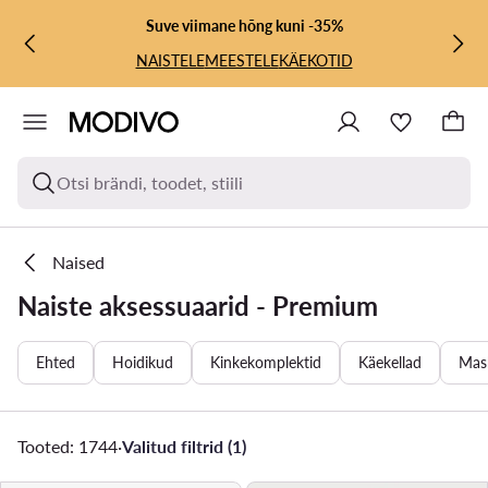
LIIGU PÕHISISU JUURDE
MINE OTSINGUSSE
Suve viimane hõng kuni -35%
NAISTELE
MEESTELE
KÄEKOTID
Otsi brändi, toodet, stiili
Naised
Naiste aksessuaarid - Premium
Ehted
Hoidikud
Kinkekomplektid
Käekellad
Mas
Tooted: 1744
·
Valitud filtrid (1)