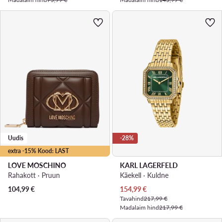
Uudis
-28%
extra -15% Kood: LAST
LOVE MOSCHINO
KARL LAGERFELD
Rahakott · Pruun
Käekell · Kuldne
Praegune hind
104,99
€
154,99
€
Tavahind
217,99 €
Madalaim hind
217,99 €