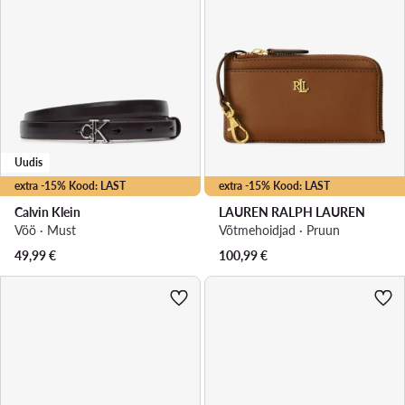
Uudis
extra -15% Kood: LAST
extra -15% Kood: LAST
Calvin Klein
LAUREN RALPH LAUREN
Vöö · Must
Võtmehoidjad · Pruun
49,99
€
100,99
€