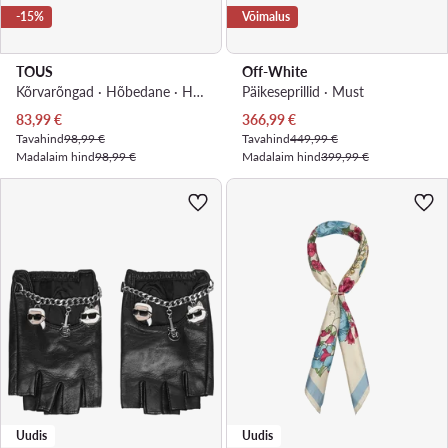
-15%
Võimalus
TOUS
Off-White
Kõrvarõngad · Hõbedane · Hõbe 925
Päikeseprillid · Must
Praegune hind
Praegune hind
83,99
€
366,99
€
Tavahind
98,99 €
Tavahind
449,99 €
Madalaim hind
98,99 €
Madalaim hind
399,99 €
Uudis
Uudis