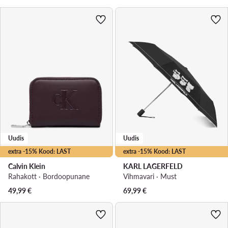
Uudis
Uudis
extra -15% Kood: LAST
extra -15% Kood: LAST
Calvin Klein
KARL LAGERFELD
Rahakott · Bordoopunane
Vihmavari · Must
49,99
€
69,99
€