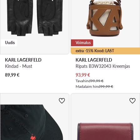
Uudis
Võimalus
extra -15% Kood: LAST
KARL LAGERFELD
KARL LAGERFELD
Kindad · Must
Ripats B3W32043 Kreemjas
Praegune hind
89,99
€
93,99
€
Tavahind
99,99 €
Madalaim hind
99,99 €