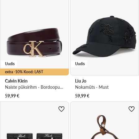
Uudis
Uudis
extra -10% Kood: LAST
Calvin Klein
Liu Jo
Naiste püksirihm · Bordoopunane
Nokamüts · Must
59,99
€
59,99
€