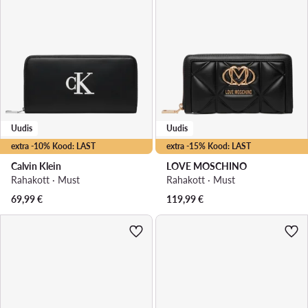
Uudis
Uudis
extra -10% Kood: LAST
extra -15% Kood: LAST
Calvin Klein
LOVE MOSCHINO
Rahakott · Must
Rahakott · Must
69,99
€
119,99
€