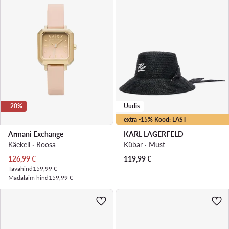
-20%
Uudis
extra -15% Kood: LAST
Armani Exchange
KARL LAGERFELD
Käekell · Roosa
Kübar · Must
Praegune hind
126,99
€
119,99
€
Tavahind
159,99 €
Madalaim hind
159,99 €